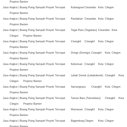
Propinsi Banten
Jasa Angkut | Buang Puing Sampah Proyek Tercepat
Kubangsari
Ciwandan
Kota
Cilegon
Propinsi Banten
Jasa Angkut | Buang Puing Sampah Proyek Tercepat
Randakari
Ciwandan
Kota
Cilegon
Propinsi Banten
Jasa Angkut | Buang Puing Sampah Proyek Tercepat
Tegal Ratu (Tegalratu)
Ciwandan
Kota
Cilegon
Propinsi Banten
Jasa Angkut | Buang Puing Sampah Proyek Tercepat
Citangkil
Citangkil
Kota
Cilegon
Propinsi Banten
Jasa Angkut | Buang Puing Sampah Proyek Tercepat
Dringo (Deringo)
Citangkil
Kota
Cilegon
Propinsi Banten
Jasa Angkut | Buang Puing Sampah Proyek Tercepat
Kebonsari
Citangkil
Kota
Cilegon
Propinsi Banten
Jasa Angkut | Buang Puing Sampah Proyek Tercepat
Lebak Denok (Lebakdenok)
Citangkil
Kota
Cilegon
Propinsi Banten
Jasa Angkut | Buang Puing Sampah Proyek Tercepat
Samangraya
Citangkil
Kota
Cilegon
Propinsi Banten
Jasa Angkut | Buang Puing Sampah Proyek Tercepat
Taman Baru (Tamanbaru)
Citangkil
Kota
Cilegon
Propinsi Banten
Jasa Angkut | Buang Puing Sampah Proyek Tercepat
Warnasari
Citangkil
Kota
Cilegon
Propinsi Banten
Jasa Angkut | Buang Puing Sampah Proyek Tercepat
Bagendung
Cilegon
Kota
Cilegon
Propinsi Banten