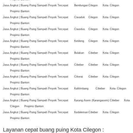
Jasa Angkut | Buang Puing Sampah Proyek Tercepat
Bendungan
Cilegon
Kota
Cilegon
Propinsi Banten
Jasa Angkut | Buang Puing Sampah Proyek Tercepat
Ciwaduk
Cilegon
Kota
Cilegon
Propinsi Banten
Jasa Angkut | Buang Puing Sampah Proyek Tercepat
Ciwedus
Cilegon
Kota
Cilegon
Propinsi Banten
Jasa Angkut | Buang Puing Sampah Proyek Tercepat
Ketileng
Cilegon
Kota
Cilegon
Propinsi Banten
Jasa Angkut | Buang Puing Sampah Proyek Tercepat
Bulakan
Cibeber
Kota
Cilegon
Propinsi Banten
Jasa Angkut | Buang Puing Sampah Proyek Tercepat
Cibeber
Cibeber
Kota
Cilegon
Propinsi Banten
Jasa Angkut | Buang Puing Sampah Proyek Tercepat
Cikerai
Cibeber
Kota
Cilegon
Propinsi Banten
Jasa Angkut | Buang Puing Sampah Proyek Tercepat
Kalitimbang
Cibeber
Kota
Cilegon
Propinsi Banten
Jasa Angkut | Buang Puing Sampah Proyek Tercepat
Karang Asem (Karangasem)
Cibeber
Kota
Cilegon
Propinsi Banten
Jasa Angkut | Buang Puing Sampah Proyek Tercepat
Kedaleman
Cibeber
Kota
Cilegon
Propinsi Banten
Layanan cepat buang puing Kota Cilegon
: