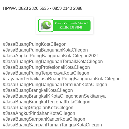
HP/WA :0823 2826 5635 - 0859 2140 2988
#JasaBuangPuingKotaCilegon
#JasaBuangPuingBangunanKotaCilegon
#JasaAngkutPuingBangunanKotaCilegon2021
#JasaBuangPuingBangunanTerbaikKotaCilegon
#JasaBuangPuingProfesionalKotaCilegon
#JasaBuangPuingTerpercayaKotaCilegon
#LayananTerbaikJasaBuangPuingBangunanKotaCilegon
#JasaBuangPuingBangunanTermurahKotaCilegon
#JasaBuangBrangkalKotaCilegon
#JasaBuangBrangkalKKotaCilegondanSekitarnya
#JasaBuangBrangkalTercepatKotaCilegon
#JasaBuangGragalanKotaCilegon
#JasaAngkutPindahanKotaCilegon
#JasaBuangSampahKantorKotaCilegon
#JasaBuangSampahRumahTanggaKotaCilegon