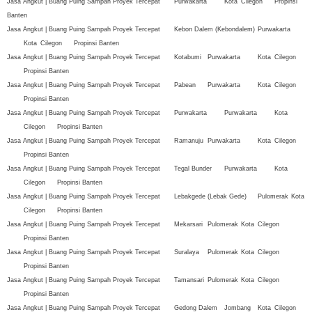
Jasa Angkut | Buang Puing Sampah Proyek Tercepat
Purwakarta
Kota
Cilegon
Propinsi
Banten
Jasa Angkut | Buang Puing Sampah Proyek Tercepat
Kebon Dalem (Kebondalem)
Purwakarta
Kota
Cilegon
Propinsi Banten
Jasa Angkut | Buang Puing Sampah Proyek Tercepat
Kotabumi
Purwakarta
Kota
Cilegon
Propinsi Banten
Jasa Angkut | Buang Puing Sampah Proyek Tercepat
Pabean
Purwakarta
Kota
Cilegon
Propinsi Banten
Jasa Angkut | Buang Puing Sampah Proyek Tercepat
Purwakarta
Purwakarta
Kota
Cilegon
Propinsi Banten
Jasa Angkut | Buang Puing Sampah Proyek Tercepat
Ramanuju
Purwakarta
Kota
Cilegon
Propinsi Banten
Jasa Angkut | Buang Puing Sampah Proyek Tercepat
Tegal Bunder
Purwakarta
Kota
Cilegon
Propinsi Banten
Jasa Angkut | Buang Puing Sampah Proyek Tercepat
Lebakgede (Lebak Gede)
Pulomerak
Kota
Cilegon
Propinsi Banten
Jasa Angkut | Buang Puing Sampah Proyek Tercepat
Mekarsari
Pulomerak
Kota
Cilegon
Propinsi Banten
Jasa Angkut | Buang Puing Sampah Proyek Tercepat
Suralaya
Pulomerak
Kota
Cilegon
Propinsi Banten
Jasa Angkut | Buang Puing Sampah Proyek Tercepat
Tamansari
Pulomerak
Kota
Cilegon
Propinsi Banten
Jasa Angkut | Buang Puing Sampah Proyek Tercepat
Gedong Dalem
Jombang
Kota
Cilegon