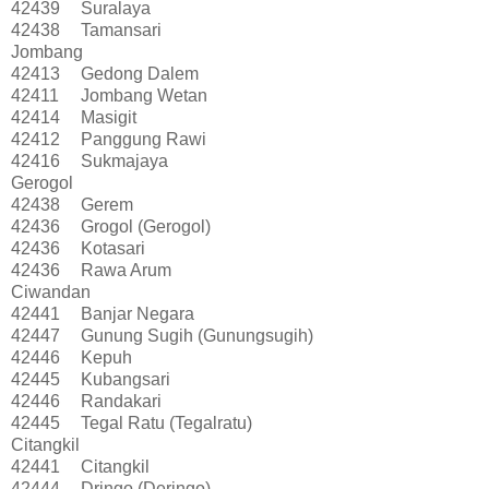
42439
Suralaya
42438
Tamansari
Jombang
42413
Gedong Dalem
42411
Jombang Wetan
42414
Masigit
42412
Panggung Rawi
42416
Sukmajaya
Gerogol
42438
Gerem
42436
Grogol (Gerogol)
42436
Kotasari
42436
Rawa Arum
Ciwandan
42441
Banjar Negara
42447
Gunung Sugih (Gunungsugih)
42446
Kepuh
42445
Kubangsari
42446
Randakari
42445
Tegal Ratu (Tegalratu)
Citangkil
42441
Citangkil
42444
Dringo (Deringo)