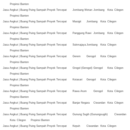
Propinsi Banten
Jasa Angkut | Buang Puing Sampah Proyek Tercepat
Jombang Wetan
Jombang
Kota
Cilegon
Propinsi Banten
Jasa Angkut | Buang Puing Sampah Proyek Tercepat
Masigit
Jombang
Kota
Cilegon
Propinsi Banten
Jasa Angkut | Buang Puing Sampah Proyek Tercepat
Panggung Rawi
Jombang
Kota
Cilegon
Propinsi Banten
Jasa Angkut | Buang Puing Sampah Proyek Tercepat
Sukmajaya
Jombang
Kota
Cilegon
Propinsi Banten
Jasa Angkut | Buang Puing Sampah Proyek Tercepat
Gerem
Gerogol
Kota
Cilegon
Propinsi Banten
Jasa Angkut | Buang Puing Sampah Proyek Tercepat
Grogol (Gerogol)
Gerogol
Kota
Cilegon
Propinsi Banten
Jasa Angkut | Buang Puing Sampah Proyek Tercepat
Kotasari
Gerogol
Kota
Cilegon
Propinsi Banten
Jasa Angkut | Buang Puing Sampah Proyek Tercepat
Rawa Arum
Gerogol
Kota
Cilegon
Propinsi Banten
Jasa Angkut | Buang Puing Sampah Proyek Tercepat
Banjar Negara
Ciwandan
Kota
Cilegon
Propinsi Banten
Jasa Angkut | Buang Puing Sampah Proyek Tercepat
Gunung Sugih (Gunungsugih)
Ciwandan
Kota
Cilegon
Propinsi Banten
Jasa Angkut | Buang Puing Sampah Proyek Tercepat
Kepuh
Ciwandan
Kota
Cilegon