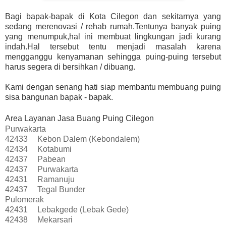
Bagi bapak-bapak di Kota Cilegon dan sekitarnya yang
sedang merenovasi / rehab rumah.Tentunya banyak puing
yang menumpuk,hal ini membuat lingkungan jadi kurang
indah.Hal tersebut tentu menjadi masalah karena
mengganggu kenyamanan sehingga puing-puing tersebut
harus segera di bersihkan / dibuang.
Kami dengan senang hati siap membantu membuang puing
sisa bangunan bapak - bapak.
Area Layanan Jasa Buang Puing Cilegon
Purwakarta
42433
Kebon Dalem (Kebondalem)
42434
Kotabumi
42437
Pabean
42437
Purwakarta
42431
Ramanuju
42437
Tegal Bunder
Pulomerak
42431
Lebakgede (Lebak Gede)
42438
Mekarsari