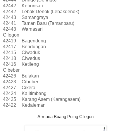
42442
Kebonsari
42442
Lebak Denok (Lebakdenok)
42443
Samangraya
42441
Taman Baru (Tamanbaru)
42443
Warnasari
Cilegon
42419
Bagendung
42417
Bendungan
42415
Ciwaduk
42418
Ciwedus
42416
Ketileng
Cibeber
42426
Bulakan
42423
Cibeber
42427
Cikerai
42424
Kalitimbang
42425
Karang Asem (Karangasem)
42422
Kedaleman
Armada Buang Puing Cilegon