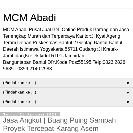
MCM Abadi
MCM Abadi Pusat Jual Beli Online Produk Barang dan Jasa
Terlengkap,Murah dan Terpercaya Kantor:Jl Kyai Ageng
Teram,Depan Puskesmas Bantul 2 Geblag Bantul Bantul
Daerah Istimewa Yogyakarta 55711 Gudang :Jl Kretek-
Jambidan,Kretek kidul Rt.01,Jambidan,
Banguntapan,Bantul,DIY.Kode Pos:55195 Telp:0823 2826
5635 - 0859 2140 2988
▼
▼
▼
Senin, 25 Januari 2021
Jasa Angkut | Buang Puing Sampah
Proyek Tercepat Karang Asem