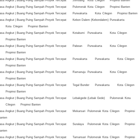
asa Angkut | Buang Puing Sampah Proyek Tercepat
Jombang
Kota
Cilegon
Propinsi Banten
asa Angkut | Buang Puing Sampah Proyek Tercepat
Pulomerak
Kota
Cilegon
Propinsi Banten
asa Angkut | Buang Puing Sampah Proyek Tercepat
Purwakarta
Kota
Cilegon
Propinsi Banten
asa Angkut | Buang Puing Sampah Proyek Tercepat
Kebon Dalem (Kebondalem)
Purwakarta
Kota
Cilegon
Propinsi Banten
asa Angkut | Buang Puing Sampah Proyek Tercepat
Kotabumi
Purwakarta
Kota
Cilegon
Propinsi Banten
asa Angkut | Buang Puing Sampah Proyek Tercepat
Pabean
Purwakarta
Kota
Cilegon
Propinsi Banten
asa Angkut | Buang Puing Sampah Proyek Tercepat
Purwakarta
Purwakarta
Kota
Cilegon
Propinsi Banten
asa Angkut | Buang Puing Sampah Proyek Tercepat
Ramanuju
Purwakarta
Kota
Cilegon
Propinsi Banten
asa Angkut | Buang Puing Sampah Proyek Tercepat
Tegal Bunder
Purwakarta
Kota
Cilegon
Propinsi Banten
asa Angkut | Buang Puing Sampah Proyek Tercepat
Lebakgede (Lebak Gede)
Pulomerak
Kota
Cilegon
Propinsi Banten
asa Angkut | Buang Puing Sampah Proyek Tercepat
Mekarsari
Pulomerak
Kota
Cilegon
Propinsi
anten
asa Angkut | Buang Puing Sampah Proyek Tercepat
Suralaya
Pulomerak
Kota
Cilegon
Propinsi
anten
asa Angkut | Buang Puing Sampah Proyek Tercepat
Tamansari
Pulomerak
Kota
Cilegon
Propinsi