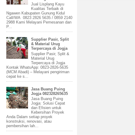
Jual Lisplang Kayu
Kualitas Terbaik di
Ngawen Kabupaten Gunung Kidul
Call/WA 0823 2826 5635 / 0859 2140
2988 Kami Melayani Pemesanan dan
P...
Supplier Pasir, Split
& Material Urug
Terpercaya di Jogja
Supplier Pasir, Split &
Material Urug
Terpercaya di Jogja
Kontak WhatsApp: 0823-2826-5635
(MCM Abadi) – Melayani pengiriman
cepat ke s...
Jasa Buang Puing
Jogja 082328265635
Jasa Buang Puing
Jogja: Solusi Cepat
dan Efisien untuk
Kebersihan Proyek
Anda Dalam setiap proyek
konstruksi, renovasi, atau
pembersihan lah...