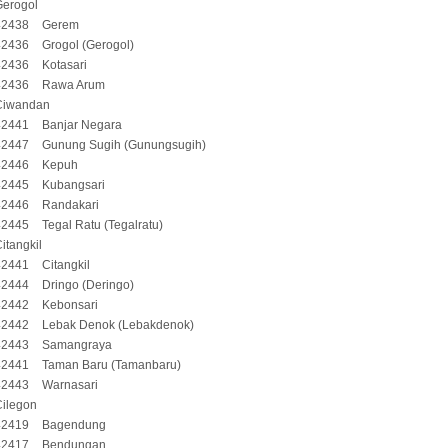
Gerogol
42438
Gerem
42436
Grogol (Gerogol)
42436
Kotasari
42436
Rawa Arum
Ciwandan
42441
Banjar Negara
42447
Gunung Sugih (Gunungsugih)
42446
Kepuh
42445
Kubangsari
42446
Randakari
42445
Tegal Ratu (Tegalratu)
itangkil
42441
Citangkil
42444
Dringo (Deringo)
42442
Kebonsari
42442
Lebak Denok (Lebakdenok)
42443
Samangraya
42441
Taman Baru (Tamanbaru)
42443
Warnasari
Cilegon
42419
Bagendung
42417
Bendungan