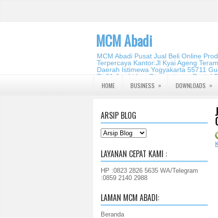
MCM Abadi
MCM Abadi Pusat Jual Beli Online Pro
Terpercaya Kantor:Jl Kyai Ageng Tera
Daerah Istimewa Yogyakarta 55711 Gud
Rt.01,Jambidan, Banguntapan,Bantul,
2140 2988
»
»
HOME
BUSINESS
DOWNLOADS
ARSIP BLOG
K
LAYANAN CEPAT KAMI :
HP :0823 2826 5635 WA/Telegram
:0859 2140 2988
LAMAN MCM ABADI:
Beranda