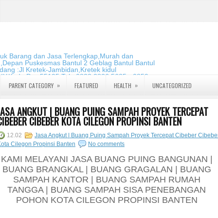
duk Barang dan Jasa Terlengkap,Murah dan
m,Depan Puskesmas Bantul 2 Geblag Bantul Bantul
ang :Jl Kretek-Jambidan,Kretek kidul
DIY.Kode Pos:55195 Telp:0823 2826 5635 - 0859
»
»
PARENT CATEGORY
FEATURED
HEALTH
UNCATEGORIZED
JASA ANGKUT | BUANG PUING SAMPAH PROYEK TERCEPAT
CIBEBER CIBEBER KOTA CILEGON PROPINSI BANTEN
12.02
Jasa Angkut | Buang Puing Sampah Proyek Tercepat Cibeber Cibebe
ota Cilegon Propinsi Banten
No comments
KAMI MELAYANI JASA BUANG PUING BANGUNAN |
BUANG BRANGKAL | BUANG GRAGALAN | BUANG
SAMPAH KANTOR | BUANG SAMPAH RUMAH
TANGGA | BUANG SAMPAH SISA PENEBANGAN
POHON KOTA CILEGON PROPINSI BANTEN