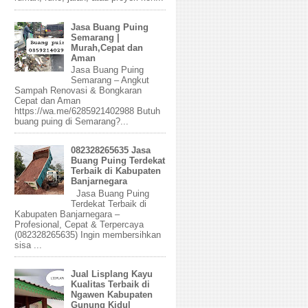
Jasa Buang Puing
Semarang |
Murah,Cepat dan
Aman
Jasa Buang Puing
Semarang – Angkut
Sampah Renovasi & Bongkaran
Cepat dan Aman
https://wa.me/6285921402988 Butuh
buang puing di Semarang?...
082328265635 Jasa
Buang Puing Terdekat
Terbaik di Kabupaten
Banjarnegara
Jasa Buang Puing
Terdekat Terbaik di
Kabupaten Banjarnegara –
Profesional, Cepat & Terpercaya
(082328265635) Ingin membersihkan
sisa ...
Jual Lisplang Kayu
Kualitas Terbaik di
Ngawen Kabupaten
Gunung Kidul