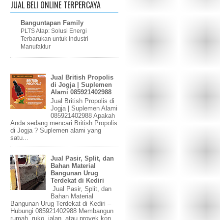
JUAL BELI ONLINE TERPERCAYA
Banguntapan Family
PLTS Atap: Solusi Energi
Terbarukan untuk Industri
Manufaktur
Jual British Propolis
di Jogja | Suplemen
Alami 085921402988
Jual British Propolis di
Jogja | Suplemen Alami
085921402988 Apakah
Anda sedang mencari British Propolis
di Jogja ? Suplemen alami yang
satu...
Jual Pasir, Split, dan
Bahan Material
Bangunan Urug
Terdekat di Kediri
Jual Pasir, Split, dan
Bahan Material
Bangunan Urug Terdekat di Kediri –
Hubungi 085921402988 Membangun
rumah, ruko, jalan, atau proyek kon...