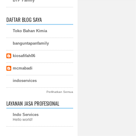
BTP Family
DAFTAR BLOG SAYA
Toko Bahan Kimia
banguntapanfamily
kiosafifah06
mcmabadi
indoservices
Perlihatkan Semua
LAYANAN JASA PROFESIONAL
Indo Services
Hello world!