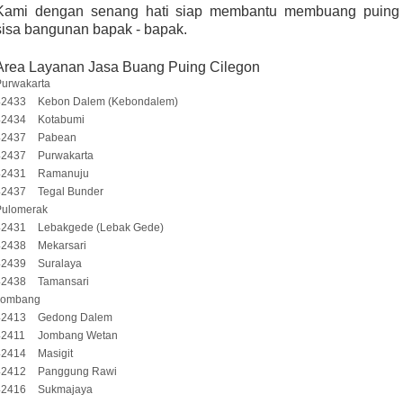
Kami dengan senang hati siap membantu membuang puing
sisa bangunan bapak - bapak.
Area Layanan Jasa Buang Puing Cilegon
Purwakarta
42433
Kebon Dalem (Kebondalem)
42434
Kotabumi
42437
Pabean
42437
Purwakarta
42431
Ramanuju
42437
Tegal Bunder
Pulomerak
42431
Lebakgede (Lebak Gede)
42438
Mekarsari
42439
Suralaya
42438
Tamansari
Jombang
42413
Gedong Dalem
42411
Jombang Wetan
42414
Masigit
42412
Panggung Rawi
42416
Sukmajaya