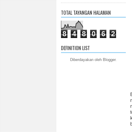
TOTAL TAYANGAN HALAMAN
8
4
8
0
6
2
DEFINITION LIST
Diberdayakan oleh
Blogger
.