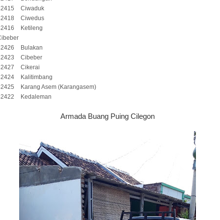
42415
Ciwaduk
42418
Ciwedus
42416
Ketileng
Cibeber
42426
Bulakan
42423
Cibeber
42427
Cikerai
42424
Kalitimbang
42425
Karang Asem (Karangasem)
42422
Kedaleman
Armada Buang Puing Cilegon