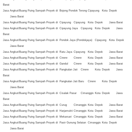
Barat
Jasa Angkut/Buang Puing Sampah Proyek di
Bojong Pondok Terong
Cipayung
Kota
Depok
Jawa Barat
Jasa Angkut/Buang Puing Sampah Proyek di
Cipayung
Cipayung
Kota
Depok
Jawa Barat
Jasa Angkut/Buang Puing Sampah Proyek di
Cipayung Jaya
Cipayung
Kota
Depok
Jawa
Barat
Jasa Angkut/Buang Puing Sampah Proyek di
Pondok Jaya (Pondokjaya)
Cipayung
Kota
Depok
Jawa Barat
Jasa Angkut/Buang Puing Sampah Proyek di
Ratu Jaya
Cipayung
Kota
Depok
Jawa Barat
Jasa Angkut/Buang Puing Sampah Proyek di
Cinere
Cinere
Kota
Depok
Jawa Barat
Jasa Angkut/Buang Puing Sampah Proyek di
Gandul
Cinere
Kota
Depok
Jawa Barat
Jasa Angkut/Buang Puing Sampah Proyek di
Pangkalan Jati
Cinere
Kota
Depok
Jawa
Barat
Jasa Angkut/Buang Puing Sampah Proyek di
Pangkalan Jati Baru
Cinere
Kota
Depok
Jawa Barat
Jasa Angkut/Buang Puing Sampah Proyek di
Cisalak Pasar
Cimanggis
Kota
Depok
Jawa
Barat
Jasa Angkut/Buang Puing Sampah Proyek di
Curug
Cimanggis
Kota
Depok
Jawa Barat
Jasa Angkut/Buang Puing Sampah Proyek di
Harjamukti
Cimanggis
Kota
Depok
Jawa Barat
Jasa Angkut/Buang Puing Sampah Proyek di
Mekarsari
Cimanggis
Kota
Depok
Jawa Barat
Jasa Angkut/Buang Puing Sampah Proyek di
Pasir Gunung Selatan
Cimanggis
Kota
Depok
Jawa Barat