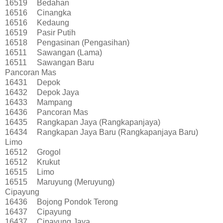
16519
Bedahan
16516
Cinangka
16516
Kedaung
16519
Pasir Putih
16518
Pengasinan (Pengasihan)
16511
Sawangan (Lama)
16511
Sawangan Baru
Pancoran Mas
16431
Depok
16432
Depok Jaya
16433
Mampang
16436
Pancoran Mas
16435
Rangkapan Jaya (Rangkapanjaya)
16434
Rangkapan Jaya Baru (Rangkapanjaya Baru)
Limo
16512
Grogol
16512
Krukut
16515
Limo
16515
Maruyung (Meruyung)
Cipayung
16436
Bojong Pondok Terong
16437
Cipayung
16437
Cipayung Jaya