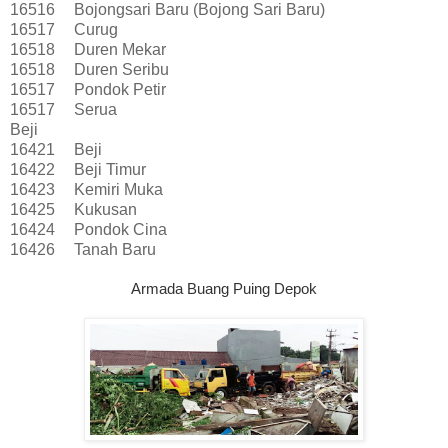
16516
Bojongsari Baru (Bojong Sari Baru)
16517
Curug
16518
Duren Mekar
16518
Duren Seribu
16517
Pondok Petir
16517
Serua
Beji
16421
Beji
16422
Beji Timur
16423
Kemiri Muka
16425
Kukusan
16424
Pondok Cina
16426
Tanah Baru
Armada Buang Puing Depok