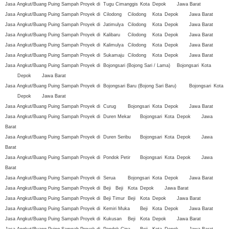
Jasa Angkut/Buang Puing Sampah Proyek di
Tugu
Cimanggis
Kota
Depok
Jawa Barat
Jasa Angkut/Buang Puing Sampah Proyek di
Cilodong
Cilodong
Kota
Depok
Jawa Barat
Jasa Angkut/Buang Puing Sampah Proyek di
Jatimulya
Cilodong
Kota
Depok
Jawa Barat
Jasa Angkut/Buang Puing Sampah Proyek di
Kalibaru
Cilodong
Kota
Depok
Jawa Barat
Jasa Angkut/Buang Puing Sampah Proyek di
Kalimulya
Cilodong
Kota
Depok
Jawa Barat
Jasa Angkut/Buang Puing Sampah Proyek di
Sukamaju
Cilodong
Kota
Depok
Jawa Barat
Jasa Angkut/Buang Puing Sampah Proyek di
Bojongsari (Bojong Sari / Lama)
Bojongsari
Kota
Depok
Jawa Barat
Jasa Angkut/Buang Puing Sampah Proyek di
Bojongsari Baru (Bojong Sari Baru)
Bojongsari
Kota
Depok
Jawa Barat
Jasa Angkut/Buang Puing Sampah Proyek di
Curug
Bojongsari
Kota
Depok
Jawa Barat
Jasa Angkut/Buang Puing Sampah Proyek di
Duren Mekar
Bojongsari
Kota
Depok
Jawa
Barat
Jasa Angkut/Buang Puing Sampah Proyek di
Duren Seribu
Bojongsari
Kota
Depok
Jawa
Barat
Jasa Angkut/Buang Puing Sampah Proyek di
Pondok Petir
Bojongsari
Kota
Depok
Jawa
Barat
Jasa Angkut/Buang Puing Sampah Proyek di
Serua
Bojongsari
Kota
Depok
Jawa Barat
Jasa Angkut/Buang Puing Sampah Proyek di
Beji
Beji
Kota
Depok
Jawa Barat
Jasa Angkut/Buang Puing Sampah Proyek di
Beji Timur
Beji
Kota
Depok
Jawa Barat
Jasa Angkut/Buang Puing Sampah Proyek di
Kemiri Muka
Beji
Kota
Depok
Jawa Barat
Jasa Angkut/Buang Puing Sampah Proyek di
Kukusan
Beji
Kota
Depok
Jawa Barat