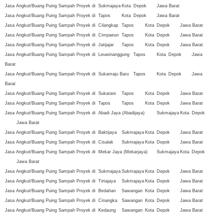
Jasa Angkut/Buang Puing Sampah Proyek di
Sukmajaya
Kota
Depok
Jawa Barat
Jasa Angkut/Buang Puing Sampah Proyek di
Tapos
Kota
Depok
Jawa Barat
Jasa Angkut/Buang Puing Sampah Proyek di
Cilangkap
Tapos
Kota
Depok
Jawa Barat
Jasa Angkut/Buang Puing Sampah Proyek di
Cimpaeun
Tapos
Kota
Depok
Jawa Barat
Jasa Angkut/Buang Puing Sampah Proyek di
Jatijajar
Tapos
Kota
Depok
Jawa Barat
Jasa Angkut/Buang Puing Sampah Proyek di
Leuwinanggung
Tapos
Kota
Depok
Jawa
Barat
Jasa Angkut/Buang Puing Sampah Proyek di
Sukamaju Baru
Tapos
Kota
Depok
Jawa
Barat
Jasa Angkut/Buang Puing Sampah Proyek di
Sukatani
Tapos
Kota
Depok
Jawa Barat
Jasa Angkut/Buang Puing Sampah Proyek di
Tapos
Tapos
Kota
Depok
Jawa Barat
Jasa Angkut/Buang Puing Sampah Proyek di
Abadi Jaya (Abadijaya)
Sukmajaya
Kota
Depok
Jawa Barat
Jasa Angkut/Buang Puing Sampah Proyek di
Baktijaya
Sukmajaya
Kota
Depok
Jawa Barat
Jasa Angkut/Buang Puing Sampah Proyek di
Cisalak
Sukmajaya
Kota
Depok
Jawa Barat
Jasa Angkut/Buang Puing Sampah Proyek di
Mekar Jaya (Mekarjaya)
Sukmajaya
Kota
Depok
Jawa Barat
Jasa Angkut/Buang Puing Sampah Proyek di
Sukmajaya
Sukmajaya
Kota
Depok
Jawa Barat
Jasa Angkut/Buang Puing Sampah Proyek di
Tirtajaya
Sukmajaya
Kota
Depok
Jawa Barat
Jasa Angkut/Buang Puing Sampah Proyek di
Bedahan
Sawangan
Kota
Depok
Jawa Barat
Jasa Angkut/Buang Puing Sampah Proyek di
Cinangka
Sawangan
Kota
Depok
Jawa Barat
Jasa Angkut/Buang Puing Sampah Proyek di
Kedaung
Sawangan
Kota
Depok
Jawa Barat