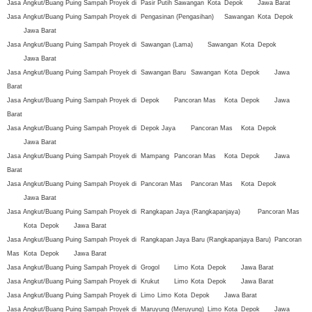
Jasa Angkut/Buang Puing Sampah Proyek di
Pasir Putih
Sawangan
Kota
Depok
Jawa Barat
Jasa Angkut/Buang Puing Sampah Proyek di
Pengasinan (Pengasihan)
Sawangan
Kota
Depok
Jawa Barat
Jasa Angkut/Buang Puing Sampah Proyek di
Sawangan (Lama)
Sawangan
Kota
Depok
Jawa Barat
Jasa Angkut/Buang Puing Sampah Proyek di
Sawangan Baru
Sawangan
Kota
Depok
Jawa
Barat
Jasa Angkut/Buang Puing Sampah Proyek di
Depok
Pancoran Mas
Kota
Depok
Jawa
Barat
Jasa Angkut/Buang Puing Sampah Proyek di
Depok Jaya
Pancoran Mas
Kota
Depok
Jawa Barat
Jasa Angkut/Buang Puing Sampah Proyek di
Mampang
Pancoran Mas
Kota
Depok
Jawa
Barat
Jasa Angkut/Buang Puing Sampah Proyek di
Pancoran Mas
Pancoran Mas
Kota
Depok
Jawa Barat
Jasa Angkut/Buang Puing Sampah Proyek di
Rangkapan Jaya (Rangkapanjaya)
Pancoran Mas
Kota
Depok
Jawa Barat
Jasa Angkut/Buang Puing Sampah Proyek di
Rangkapan Jaya Baru (Rangkapanjaya Baru)
Pancoran
Mas
Kota
Depok
Jawa Barat
Jasa Angkut/Buang Puing Sampah Proyek di
Grogol
Limo
Kota
Depok
Jawa Barat
Jasa Angkut/Buang Puing Sampah Proyek di
Krukut
Limo
Kota
Depok
Jawa Barat
Jasa Angkut/Buang Puing Sampah Proyek di
Limo
Limo
Kota
Depok
Jawa Barat
Jasa Angkut/Buang Puing Sampah Proyek di
Maruyung (Meruyung)
Limo
Kota
Depok
Jawa