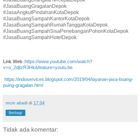
#JasaBuangGragalanDepok
#JasaAngkutPindahanKotaDepok
#JasaBuangSampahKantorKotaDepok
#JasaBuangSampahRumahTanggaKotaDepok
#JasaBuangSampahSisaPenebanganPohonKotaDepok
#JasaBuangSampahHotelDepok
Link Web :
https://www.youtube.com/watch?
v=o_2djtzR3Hk&feature=youtu.be
https://indoservices.blogspot.com/2019/04/layanan-jasa-buang-
puing-gragalan.html
mcm abadi
di
17.04
Berbagi
Tidak ada komentar: