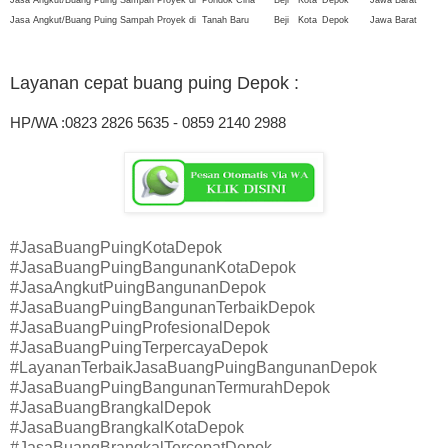
Jasa Angkut/Buang Puing Sampah Proyek di
Pondok Cina
Beji
Kota
Depok
Jawa Barat
Jasa Angkut/Buang Puing Sampah Proyek di
Tanah Baru
Beji
Kota
Depok
Jawa Barat
Layanan cepat buang puing Depok
:
HP/WA :0823 2826 5635 - 0859 2140 2988
#JasaBuangPuingKotaDepok
#JasaBuangPuingBangunanKotaDepok
#JasaAngkutPuingBangunanDepok
#JasaBuangPuingBangunanTerbaikDepok
#JasaBuangPuingProfesionalDepok
#JasaBuangPuingTerpercayaDepok
#LayananTerbaikJasaBuangPuingBangunanDepok
#JasaBuangPuingBangunanTermurahDepok
#JasaBuangBrangkalDepok
#JasaBuangBrangkalKotaDepok
#JasaBuangBrangkalTercepatDepok