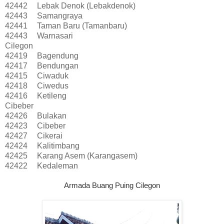
42442
Lebak Denok (Lebakdenok)
42443
Samangraya
42441
Taman Baru (Tamanbaru)
42443
Warnasari
Cilegon
42419
Bagendung
42417
Bendungan
42415
Ciwaduk
42418
Ciwedus
42416
Ketileng
Cibeber
42426
Bulakan
42423
Cibeber
42427
Cikerai
42424
Kalitimbang
42425
Karang Asem (Karangasem)
42422
Kedaleman
Armada Buang Puing Cilegon