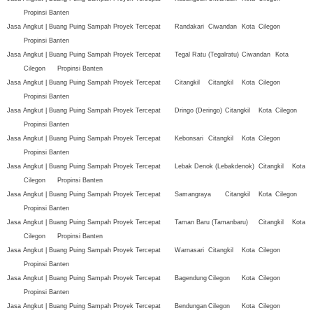
Propinsi Banten
Jasa Angkut | Buang Puing Sampah Proyek Tercepat
Randakari
Ciwandan
Kota
Cilegon
Propinsi Banten
Jasa Angkut | Buang Puing Sampah Proyek Tercepat
Tegal Ratu (Tegalratu)
Ciwandan
Kota
Cilegon
Propinsi Banten
Jasa Angkut | Buang Puing Sampah Proyek Tercepat
Citangkil
Citangkil
Kota
Cilegon
Propinsi Banten
Jasa Angkut | Buang Puing Sampah Proyek Tercepat
Dringo (Deringo)
Citangkil
Kota
Cilegon
Propinsi Banten
Jasa Angkut | Buang Puing Sampah Proyek Tercepat
Kebonsari
Citangkil
Kota
Cilegon
Propinsi Banten
Jasa Angkut | Buang Puing Sampah Proyek Tercepat
Lebak Denok (Lebakdenok)
Citangkil
Kota
Cilegon
Propinsi Banten
Jasa Angkut | Buang Puing Sampah Proyek Tercepat
Samangraya
Citangkil
Kota
Cilegon
Propinsi Banten
Jasa Angkut | Buang Puing Sampah Proyek Tercepat
Taman Baru (Tamanbaru)
Citangkil
Kota
Cilegon
Propinsi Banten
Jasa Angkut | Buang Puing Sampah Proyek Tercepat
Warnasari
Citangkil
Kota
Cilegon
Propinsi Banten
Jasa Angkut | Buang Puing Sampah Proyek Tercepat
Bagendung
Cilegon
Kota
Cilegon
Propinsi Banten
Jasa Angkut | Buang Puing Sampah Proyek Tercepat
Bendungan
Cilegon
Kota
Cilegon