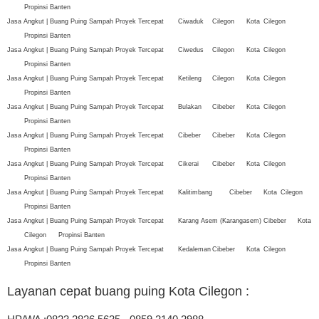
Propinsi Banten
Jasa Angkut | Buang Puing Sampah Proyek Tercepat
Ciwaduk
Cilegon
Kota
Cilegon
Propinsi Banten
Jasa Angkut | Buang Puing Sampah Proyek Tercepat
Ciwedus
Cilegon
Kota
Cilegon
Propinsi Banten
Jasa Angkut | Buang Puing Sampah Proyek Tercepat
Ketileng
Cilegon
Kota
Cilegon
Propinsi Banten
Jasa Angkut | Buang Puing Sampah Proyek Tercepat
Bulakan
Cibeber
Kota
Cilegon
Propinsi Banten
Jasa Angkut | Buang Puing Sampah Proyek Tercepat
Cibeber
Cibeber
Kota
Cilegon
Propinsi Banten
Jasa Angkut | Buang Puing Sampah Proyek Tercepat
Cikerai
Cibeber
Kota
Cilegon
Propinsi Banten
Jasa Angkut | Buang Puing Sampah Proyek Tercepat
Kalitimbang
Cibeber
Kota
Cilegon
Propinsi Banten
Jasa Angkut | Buang Puing Sampah Proyek Tercepat
Karang Asem (Karangasem)
Cibeber
Kota
Cilegon
Propinsi Banten
Jasa Angkut | Buang Puing Sampah Proyek Tercepat
Kedaleman
Cibeber
Kota
Cilegon
Propinsi Banten
Layanan cepat buang puing Kota Cilegon
: