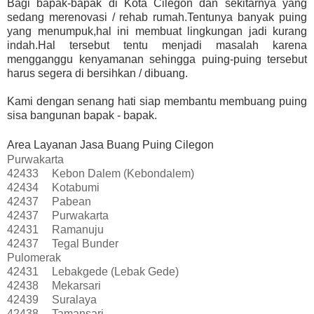
Bagi bapak-bapak di Kota Cilegon dan sekitarnya yang
sedang merenovasi / rehab rumah.Tentunya banyak puing
yang menumpuk,hal ini membuat lingkungan jadi kurang
indah.Hal tersebut tentu menjadi masalah karena
mengganggu kenyamanan sehingga puing-puing tersebut
harus segera di bersihkan / dibuang.
Kami dengan senang hati siap membantu membuang puing
sisa bangunan bapak - bapak.
Area Layanan Jasa Buang Puing Cilegon
Purwakarta
42433
Kebon Dalem (Kebondalem)
42434
Kotabumi
42437
Pabean
42437
Purwakarta
42431
Ramanuju
42437
Tegal Bunder
Pulomerak
42431
Lebakgede (Lebak Gede)
42438
Mekarsari
42439
Suralaya
42438
Tamansari