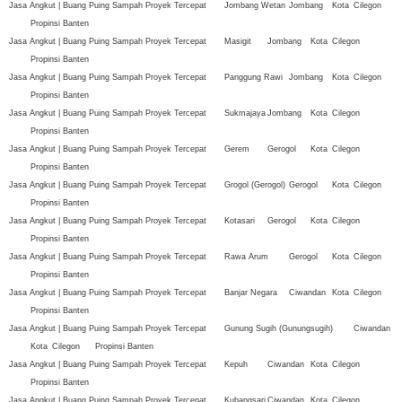
Jasa Angkut | Buang Puing Sampah Proyek Tercepat
Jombang Wetan
Jombang
Kota
Cilegon
Propinsi Banten
Jasa Angkut | Buang Puing Sampah Proyek Tercepat
Masigit
Jombang
Kota
Cilegon
Propinsi Banten
Jasa Angkut | Buang Puing Sampah Proyek Tercepat
Panggung Rawi
Jombang
Kota
Cilegon
Propinsi Banten
Jasa Angkut | Buang Puing Sampah Proyek Tercepat
Sukmajaya
Jombang
Kota
Cilegon
Propinsi Banten
Jasa Angkut | Buang Puing Sampah Proyek Tercepat
Gerem
Gerogol
Kota
Cilegon
Propinsi Banten
Jasa Angkut | Buang Puing Sampah Proyek Tercepat
Grogol (Gerogol)
Gerogol
Kota
Cilegon
Propinsi Banten
Jasa Angkut | Buang Puing Sampah Proyek Tercepat
Kotasari
Gerogol
Kota
Cilegon
Propinsi Banten
Jasa Angkut | Buang Puing Sampah Proyek Tercepat
Rawa Arum
Gerogol
Kota
Cilegon
Propinsi Banten
Jasa Angkut | Buang Puing Sampah Proyek Tercepat
Banjar Negara
Ciwandan
Kota
Cilegon
Propinsi Banten
Jasa Angkut | Buang Puing Sampah Proyek Tercepat
Gunung Sugih (Gunungsugih)
Ciwandan
Kota
Cilegon
Propinsi Banten
Jasa Angkut | Buang Puing Sampah Proyek Tercepat
Kepuh
Ciwandan
Kota
Cilegon
Propinsi Banten
Jasa Angkut | Buang Puing Sampah Proyek Tercepat
Kubangsari
Ciwandan
Kota
Cilegon