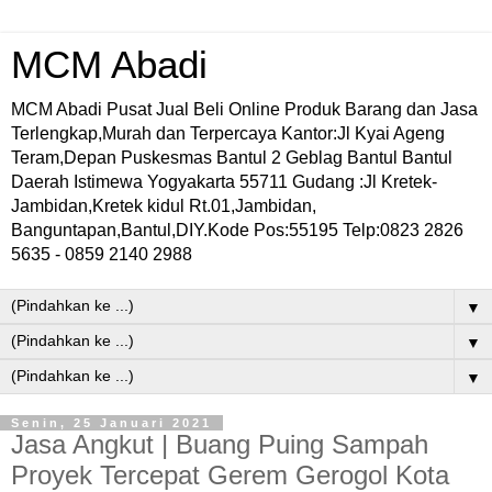
MCM Abadi
MCM Abadi Pusat Jual Beli Online Produk Barang dan Jasa
Terlengkap,Murah dan Terpercaya Kantor:Jl Kyai Ageng
Teram,Depan Puskesmas Bantul 2 Geblag Bantul Bantul
Daerah Istimewa Yogyakarta 55711 Gudang :Jl Kretek-
Jambidan,Kretek kidul Rt.01,Jambidan,
Banguntapan,Bantul,DIY.Kode Pos:55195 Telp:0823 2826
5635 - 0859 2140 2988
▼
▼
▼
Senin, 25 Januari 2021
Jasa Angkut | Buang Puing Sampah
Proyek Tercepat Gerem Gerogol Kota