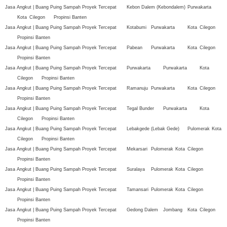
Jasa Angkut | Buang Puing Sampah Proyek Tercepat
Kebon Dalem (Kebondalem)
Purwakarta
Kota
Cilegon
Propinsi Banten
Jasa Angkut | Buang Puing Sampah Proyek Tercepat
Kotabumi
Purwakarta
Kota
Cilegon
Propinsi Banten
Jasa Angkut | Buang Puing Sampah Proyek Tercepat
Pabean
Purwakarta
Kota
Cilegon
Propinsi Banten
Jasa Angkut | Buang Puing Sampah Proyek Tercepat
Purwakarta
Purwakarta
Kota
Cilegon
Propinsi Banten
Jasa Angkut | Buang Puing Sampah Proyek Tercepat
Ramanuju
Purwakarta
Kota
Cilegon
Propinsi Banten
Jasa Angkut | Buang Puing Sampah Proyek Tercepat
Tegal Bunder
Purwakarta
Kota
Cilegon
Propinsi Banten
Jasa Angkut | Buang Puing Sampah Proyek Tercepat
Lebakgede (Lebak Gede)
Pulomerak
Kota
Cilegon
Propinsi Banten
Jasa Angkut | Buang Puing Sampah Proyek Tercepat
Mekarsari
Pulomerak
Kota
Cilegon
Propinsi Banten
Jasa Angkut | Buang Puing Sampah Proyek Tercepat
Suralaya
Pulomerak
Kota
Cilegon
Propinsi Banten
Jasa Angkut | Buang Puing Sampah Proyek Tercepat
Tamansari
Pulomerak
Kota
Cilegon
Propinsi Banten
Jasa Angkut | Buang Puing Sampah Proyek Tercepat
Gedong Dalem
Jombang
Kota
Cilegon
Propinsi Banten