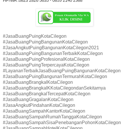
HP/WA :0823 2826 5635 - 0859 2140 2988
#JasaBuangPuingKotaCilegon
#JasaBuangPuingBangunanKotaCilegon
#JasaAngkutPuingBangunanKotaCilegon2021
#JasaBuangPuingBangunanTerbaikKotaCilegon
#JasaBuangPuingProfesionalKotaCilegon
#JasaBuangPuingTerpercayaKotaCilegon
#LayananTerbaikJasaBuangPuingBangunanKotaCilegon
#JasaBuangPuingBangunanTermurahKotaCilegon
#JasaBuangBrangkalKotaCilegon
#JasaBuangBrangkalKKotaCilegondanSekitarnya
#JasaBuangBrangkalTercepatKotaCilegon
#JasaBuangGragalanKotaCilegon
#JasaAngkutPindahanKotaCilegon
#JasaBuangSampahKantorKotaCilegon
#JasaBuangSampahRumahTanggaKotaCilegon
#JasaBuangSampahSisaPenebanganPohonKotaCilegon
#JasaBuangSampahHotelKotaCilegon