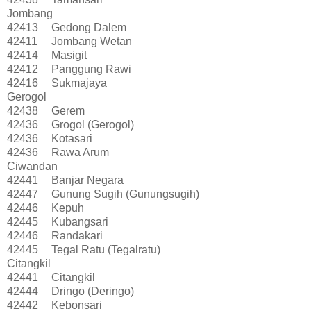
Jombang
42413
Gedong Dalem
42411
Jombang Wetan
42414
Masigit
42412
Panggung Rawi
42416
Sukmajaya
Gerogol
42438
Gerem
42436
Grogol (Gerogol)
42436
Kotasari
42436
Rawa Arum
Ciwandan
42441
Banjar Negara
42447
Gunung Sugih (Gunungsugih)
42446
Kepuh
42445
Kubangsari
42446
Randakari
42445
Tegal Ratu (Tegalratu)
Citangkil
42441
Citangkil
42444
Dringo (Deringo)
42442
Kebonsari