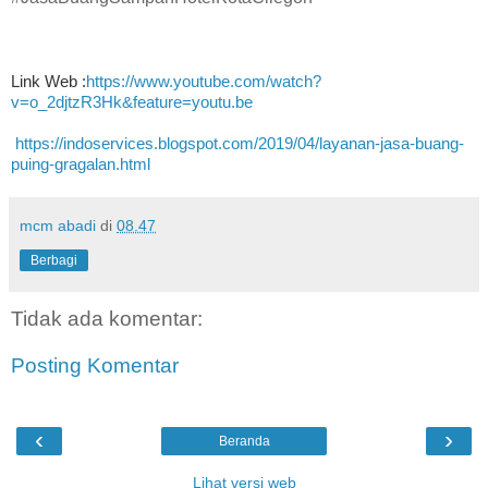
Link Web :
https://www.youtube.com/watch?
v=o_2djtzR3Hk&feature=youtu.be
https://indoservices.blogspot.com/2019/04/layanan-jasa-buang-
puing-gragalan.html
mcm abadi
di
08.47
Berbagi
Tidak ada komentar:
Posting Komentar
‹
›
Beranda
Lihat versi web