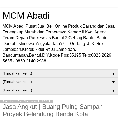
MCM Abadi
MCM Abadi Pusat Jual Beli Online Produk Barang dan Jasa
Terlengkap,Murah dan Terpercaya Kantor:Jl Kyai Ageng
Teram,Depan Puskesmas Bantul 2 Geblag Bantul Bantul
Daerah Istimewa Yogyakarta 55711 Gudang :Jl Kretek-
Jambidan,Kretek kidul Rt.01,Jambidan,
Banguntapan,Bantul,DIY.Kode Pos:55195 Telp:0823 2826
5635 - 0859 2140 2988
▼
▼
▼
Senin, 04 Januari 2021
Jasa Angkut | Buang Puing Sampah
Proyek Belendung Benda Kota