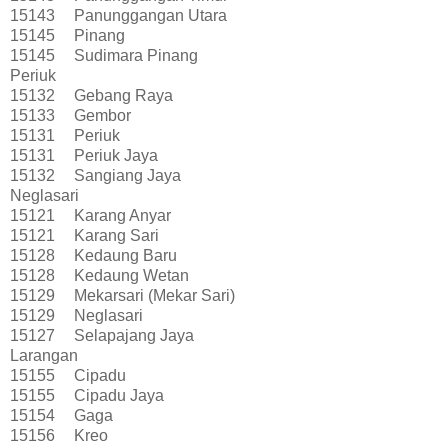
15143
Panunggangan Utara
15145
Pinang
15145
Sudimara Pinang
Periuk
15132
Gebang Raya
15133
Gembor
15131
Periuk
15131
Periuk Jaya
15132
Sangiang Jaya
Neglasari
15121
Karang Anyar
15121
Karang Sari
15128
Kedaung Baru
15128
Kedaung Wetan
15129
Mekarsari (Mekar Sari)
15129
Neglasari
15127
Selapajang Jaya
Larangan
15155
Cipadu
15155
Cipadu Jaya
15154
Gaga
15156
Kreo