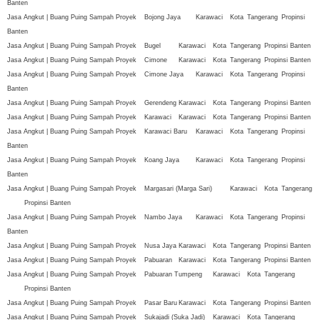
Banten
Jasa Angkut | Buang Puing Sampah Proyek
Bojong Jaya
Karawaci
Kota
Tangerang
Propinsi
Banten
Jasa Angkut | Buang Puing Sampah Proyek
Bugel
Karawaci
Kota
Tangerang
Propinsi Banten
Jasa Angkut | Buang Puing Sampah Proyek
Cimone
Karawaci
Kota
Tangerang
Propinsi Banten
Jasa Angkut | Buang Puing Sampah Proyek
Cimone Jaya
Karawaci
Kota
Tangerang
Propinsi
Banten
Jasa Angkut | Buang Puing Sampah Proyek
Gerendeng
Karawaci
Kota
Tangerang
Propinsi Banten
Jasa Angkut | Buang Puing Sampah Proyek
Karawaci
Karawaci
Kota
Tangerang
Propinsi Banten
Jasa Angkut | Buang Puing Sampah Proyek
Karawaci Baru
Karawaci
Kota
Tangerang
Propinsi
Banten
Jasa Angkut | Buang Puing Sampah Proyek
Koang Jaya
Karawaci
Kota
Tangerang
Propinsi
Banten
Jasa Angkut | Buang Puing Sampah Proyek
Margasari (Marga Sari)
Karawaci
Kota
Tangerang
Propinsi Banten
Jasa Angkut | Buang Puing Sampah Proyek
Nambo Jaya
Karawaci
Kota
Tangerang
Propinsi
Banten
Jasa Angkut | Buang Puing Sampah Proyek
Nusa Jaya
Karawaci
Kota
Tangerang
Propinsi Banten
Jasa Angkut | Buang Puing Sampah Proyek
Pabuaran
Karawaci
Kota
Tangerang
Propinsi Banten
Jasa Angkut | Buang Puing Sampah Proyek
Pabuaran Tumpeng
Karawaci
Kota
Tangerang
Propinsi Banten
Jasa Angkut | Buang Puing Sampah Proyek
Pasar Baru
Karawaci
Kota
Tangerang
Propinsi Banten
Jasa Angkut | Buang Puing Sampah Proyek
Sukajadi (Suka Jadi)
Karawaci
Kota
Tangerang