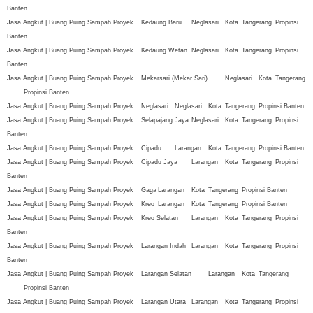
Banten
Jasa Angkut | Buang Puing Sampah Proyek
Kedaung Baru
Neglasari
Kota
Tangerang
Propinsi
Banten
Jasa Angkut | Buang Puing Sampah Proyek
Kedaung Wetan
Neglasari
Kota
Tangerang
Propinsi
Banten
Jasa Angkut | Buang Puing Sampah Proyek
Mekarsari (Mekar Sari)
Neglasari
Kota
Tangerang
Propinsi Banten
Jasa Angkut | Buang Puing Sampah Proyek
Neglasari
Neglasari
Kota
Tangerang
Propinsi Banten
Jasa Angkut | Buang Puing Sampah Proyek
Selapajang Jaya
Neglasari
Kota
Tangerang
Propinsi
Banten
Jasa Angkut | Buang Puing Sampah Proyek
Cipadu
Larangan
Kota
Tangerang
Propinsi Banten
Jasa Angkut | Buang Puing Sampah Proyek
Cipadu Jaya
Larangan
Kota
Tangerang
Propinsi
Banten
Jasa Angkut | Buang Puing Sampah Proyek
Gaga
Larangan
Kota
Tangerang
Propinsi Banten
Jasa Angkut | Buang Puing Sampah Proyek
Kreo
Larangan
Kota
Tangerang
Propinsi Banten
Jasa Angkut | Buang Puing Sampah Proyek
Kreo Selatan
Larangan
Kota
Tangerang
Propinsi
Banten
Jasa Angkut | Buang Puing Sampah Proyek
Larangan Indah
Larangan
Kota
Tangerang
Propinsi
Banten
Jasa Angkut | Buang Puing Sampah Proyek
Larangan Selatan
Larangan
Kota
Tangerang
Propinsi Banten
Jasa Angkut | Buang Puing Sampah Proyek
Larangan Utara
Larangan
Kota
Tangerang
Propinsi