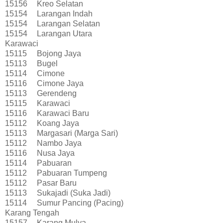
15156
Kreo Selatan
15154
Larangan Indah
15154
Larangan Selatan
15154
Larangan Utara
Karawaci
15115
Bojong Jaya
15113
Bugel
15114
Cimone
15116
Cimone Jaya
15113
Gerendeng
15115
Karawaci
15116
Karawaci Baru
15112
Koang Jaya
15113
Margasari (Marga Sari)
15112
Nambo Jaya
15116
Nusa Jaya
15114
Pabuaran
15112
Pabuaran Tumpeng
15112
Pasar Baru
15113
Sukajadi (Suka Jadi)
15114
Sumur Pancing (Pacing)
Karang Tengah
15157
Karang Mulya