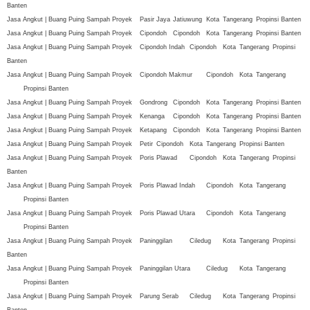
Banten
Jasa Angkut | Buang Puing Sampah Proyek
Pasir Jaya
Jatiuwung
Kota
Tangerang
Propinsi Banten
Jasa Angkut | Buang Puing Sampah Proyek
Cipondoh
Cipondoh
Kota
Tangerang
Propinsi Banten
Jasa Angkut | Buang Puing Sampah Proyek
Cipondoh Indah
Cipondoh
Kota
Tangerang
Propinsi
Banten
Jasa Angkut | Buang Puing Sampah Proyek
Cipondoh Makmur
Cipondoh
Kota
Tangerang
Propinsi Banten
Jasa Angkut | Buang Puing Sampah Proyek
Gondrong
Cipondoh
Kota
Tangerang
Propinsi Banten
Jasa Angkut | Buang Puing Sampah Proyek
Kenanga
Cipondoh
Kota
Tangerang
Propinsi Banten
Jasa Angkut | Buang Puing Sampah Proyek
Ketapang
Cipondoh
Kota
Tangerang
Propinsi Banten
Jasa Angkut | Buang Puing Sampah Proyek
Petir
Cipondoh
Kota
Tangerang
Propinsi Banten
Jasa Angkut | Buang Puing Sampah Proyek
Poris Plawad
Cipondoh
Kota
Tangerang
Propinsi
Banten
Jasa Angkut | Buang Puing Sampah Proyek
Poris Plawad Indah
Cipondoh
Kota
Tangerang
Propinsi Banten
Jasa Angkut | Buang Puing Sampah Proyek
Poris Plawad Utara
Cipondoh
Kota
Tangerang
Propinsi Banten
Jasa Angkut | Buang Puing Sampah Proyek
Paninggilan
Ciledug
Kota
Tangerang
Propinsi
Banten
Jasa Angkut | Buang Puing Sampah Proyek
Paninggilan Utara
Ciledug
Kota
Tangerang
Propinsi Banten
Jasa Angkut | Buang Puing Sampah Proyek
Parung Serab
Ciledug
Kota
Tangerang
Propinsi
Banten