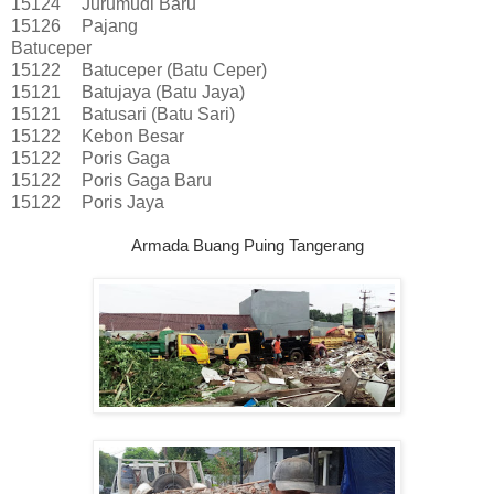
15124
Jurumudi Baru
15126
Pajang
Batuceper
15122
Batuceper (Batu Ceper)
15121
Batujaya (Batu Jaya)
15121
Batusari (Batu Sari)
15122
Kebon Besar
15122
Poris Gaga
15122
Poris Gaga Baru
15122
Poris Jaya
Armada Buang Puing Tangerang