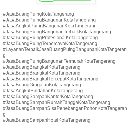
#JasaBuangPuingKotaTangerang
#JasaBuangPuingBangunanKotaTangerang
#JasaAngkutPuingBangunanKotaTangerang
#JasaBuangPuingBangunanTerbaikKotaTangerang
#JasaBuangPuingProfesionalKotaTangerang
#JasaBuangPuingTerpercayaKotaTangerang
#LayananTerbaikJasaBuangPuingBangunanKotaTangeran
g
#JasaBuangPuingBangunanTermurahKotaTangerang
#JasaBuangBrangkalKotaTangerang
#JasaBuangBrangkalKotaTangerang
#JasaBuangBrangkalTercepatKotaTangerang
#JasaBuangGragalanKotaTangerang
#JasaAngkutPindahanKotaTangerang
#JasaBuangSampahKantorKotaTangerang
#JasaBuangSampahRumahTanggaKotaTangerang
#JasaBuangSampahSisaPenebanganPohonKotaTangeran
g
#JasaBuangSampahHotelKotaTangerang