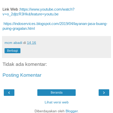
Link Web :
https://www.youtube.com/watch?
v=o_2djtzR3Hk&feature=youtu.be
https://indoservices.blogspot.com/2019/04/layanan-jasa-buang-
puing-gragalan.html
mcm abadi
di
14.16
Berbagi
Tidak ada komentar:
Posting Komentar
‹
›
Beranda
Lihat versi web
Diberdayakan oleh
Blogger
.