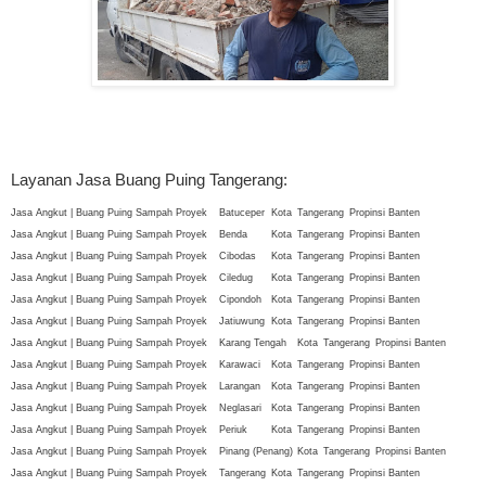
Layanan Jasa Buang Puing Tangerang:
Jasa Angkut | Buang Puing Sampah Proyek
Batuceper
Kota
Tangerang
Propinsi Banten
Jasa Angkut | Buang Puing Sampah Proyek
Benda
Kota
Tangerang
Propinsi Banten
Jasa Angkut | Buang Puing Sampah Proyek
Cibodas
Kota
Tangerang
Propinsi Banten
Jasa Angkut | Buang Puing Sampah Proyek
Ciledug
Kota
Tangerang
Propinsi Banten
Jasa Angkut | Buang Puing Sampah Proyek
Cipondoh
Kota
Tangerang
Propinsi Banten
Jasa Angkut | Buang Puing Sampah Proyek
Jatiuwung
Kota
Tangerang
Propinsi Banten
Jasa Angkut | Buang Puing Sampah Proyek
Karang Tengah
Kota
Tangerang
Propinsi Banten
Jasa Angkut | Buang Puing Sampah Proyek
Karawaci
Kota
Tangerang
Propinsi Banten
Jasa Angkut | Buang Puing Sampah Proyek
Larangan
Kota
Tangerang
Propinsi Banten
Jasa Angkut | Buang Puing Sampah Proyek
Neglasari
Kota
Tangerang
Propinsi Banten
Jasa Angkut | Buang Puing Sampah Proyek
Periuk
Kota
Tangerang
Propinsi Banten
Jasa Angkut | Buang Puing Sampah Proyek
Pinang (Penang)
Kota
Tangerang
Propinsi Banten
Jasa Angkut | Buang Puing Sampah Proyek
Tangerang
Kota
Tangerang
Propinsi Banten