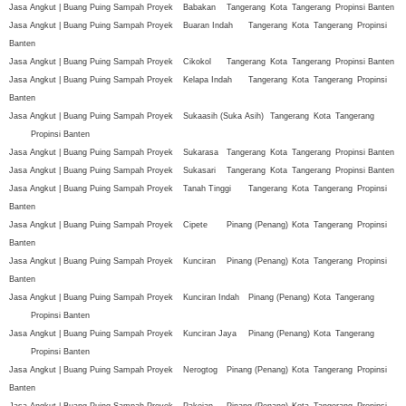
Jasa Angkut | Buang Puing Sampah Proyek
Babakan
Tangerang
Kota
Tangerang
Propinsi Banten
Jasa Angkut | Buang Puing Sampah Proyek
Buaran Indah
Tangerang
Kota
Tangerang
Propinsi
Banten
Jasa Angkut | Buang Puing Sampah Proyek
Cikokol
Tangerang
Kota
Tangerang
Propinsi Banten
Jasa Angkut | Buang Puing Sampah Proyek
Kelapa Indah
Tangerang
Kota
Tangerang
Propinsi
Banten
Jasa Angkut | Buang Puing Sampah Proyek
Sukaasih (Suka Asih)
Tangerang
Kota
Tangerang
Propinsi Banten
Jasa Angkut | Buang Puing Sampah Proyek
Sukarasa
Tangerang
Kota
Tangerang
Propinsi Banten
Jasa Angkut | Buang Puing Sampah Proyek
Sukasari
Tangerang
Kota
Tangerang
Propinsi Banten
Jasa Angkut | Buang Puing Sampah Proyek
Tanah Tinggi
Tangerang
Kota
Tangerang
Propinsi
Banten
Jasa Angkut | Buang Puing Sampah Proyek
Cipete
Pinang (Penang)
Kota
Tangerang
Propinsi
Banten
Jasa Angkut | Buang Puing Sampah Proyek
Kunciran
Pinang (Penang)
Kota
Tangerang
Propinsi
Banten
Jasa Angkut | Buang Puing Sampah Proyek
Kunciran Indah
Pinang (Penang)
Kota
Tangerang
Propinsi Banten
Jasa Angkut | Buang Puing Sampah Proyek
Kunciran Jaya
Pinang (Penang)
Kota
Tangerang
Propinsi Banten
Jasa Angkut | Buang Puing Sampah Proyek
Nerogtog
Pinang (Penang)
Kota
Tangerang
Propinsi
Banten
Jasa Angkut | Buang Puing Sampah Proyek
Pakojan
Pinang (Penang)
Kota
Tangerang
Propinsi