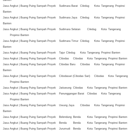
Jasa Angkut | Buang Puing Sampah Proyek
Sudimara Barat
Ciledug
Kota
Tangerang
Propinsi
Banten
Jasa Angkut | Buang Puing Sampah Proyek
Sudimara Jaya
Ciledug
Kota
Tangerang
Propinsi
Banten
Jasa Angkut | Buang Puing Sampah Proyek
Sudimara Selatan
Ciledug
Kota
Tangerang
Propinsi Banten
Jasa Angkut | Buang Puing Sampah Proyek
Sudimara Timur
Ciledug
Kota
Tangerang
Propinsi
Banten
Jasa Angkut | Buang Puing Sampah Proyek
Tajur
Ciledug
Kota
Tangerang
Propinsi Banten
Jasa Angkut | Buang Puing Sampah Proyek
Cibodas
Cibodas
Kota
Tangerang
Propinsi Banten
Jasa Angkut | Buang Puing Sampah Proyek
Cibodas Baru
Cibodas
Kota
Tangerang
Propinsi
Banten
Jasa Angkut | Buang Puing Sampah Proyek
Cibodasari (Cibodas Sari)
Cibodas
Kota
Tangerang
Propinsi Banten
Jasa Angkut | Buang Puing Sampah Proyek
Jatiuwung
Cibodas
Kota
Tangerang
Propinsi Banten
Jasa Angkut | Buang Puing Sampah Proyek
Panunggangan Barat
Cibodas
Kota
Tangerang
Propinsi Banten
Jasa Angkut | Buang Puing Sampah Proyek
Uwung Jaya
Cibodas
Kota
Tangerang
Propinsi
Banten
Jasa Angkut | Buang Puing Sampah Proyek
Belendung
Benda
Kota
Tangerang
Propinsi Banten
Jasa Angkut | Buang Puing Sampah Proyek
Benda
Benda
Kota
Tangerang
Propinsi Banten
Jasa Angkut | Buang Puing Sampah Proyek
Jurumudi
Benda
Kota
Tangerang
Propinsi Banten