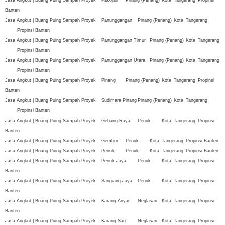
Banten
Jasa Angkut | Buang Puing Sampah Proyek
Panunggangan
Pinang (Penang)
Kota
Tangerang
Propinsi Banten
Jasa Angkut | Buang Puing Sampah Proyek
Panunggangan Timur
Pinang (Penang)
Kota
Tangerang
Propinsi Banten
Jasa Angkut | Buang Puing Sampah Proyek
Panunggangan Utara
Pinang (Penang)
Kota
Tangerang
Propinsi Banten
Jasa Angkut | Buang Puing Sampah Proyek
Pinang
Pinang (Penang)
Kota
Tangerang
Propinsi
Banten
Jasa Angkut | Buang Puing Sampah Proyek
Sudimara Pinang
Pinang (Penang)
Kota
Tangerang
Propinsi Banten
Jasa Angkut | Buang Puing Sampah Proyek
Gebang Raya
Periuk
Kota
Tangerang
Propinsi
Banten
Jasa Angkut | Buang Puing Sampah Proyek
Gembor
Periuk
Kota
Tangerang
Propinsi Banten
Jasa Angkut | Buang Puing Sampah Proyek
Periuk
Periuk
Kota
Tangerang
Propinsi Banten
Jasa Angkut | Buang Puing Sampah Proyek
Periuk Jaya
Periuk
Kota
Tangerang
Propinsi
Banten
Jasa Angkut | Buang Puing Sampah Proyek
Sangiang Jaya
Periuk
Kota
Tangerang
Propinsi
Banten
Jasa Angkut | Buang Puing Sampah Proyek
Karang Anyar
Neglasari
Kota
Tangerang
Propinsi
Banten
Jasa Angkut | Buang Puing Sampah Proyek
Karang Sari
Neglasari
Kota
Tangerang
Propinsi