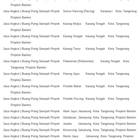
Propinsi Banten
Jasa Angkut | Buang Puing Sampah Proyek
Sumur Pancing (Pacing)
Karawaci
Kota
Tangerang
Propinsi Banten
Jasa Angkut | Buang Puing Sampah Proyek
Karang Mulya
Karang Tengah
Kota
Tangerang
Propinsi Banten
Jasa Angkut | Buang Puing Sampah Proyek
Karang Tengah
Karang Tengah
Kota
Tangerang
Propinsi Banten
Jasa Angkut | Buang Puing Sampah Proyek
Karang Timur
Karang Tengah
Kota
Tangerang
Propinsi Banten
Jasa Angkut | Buang Puing Sampah Proyek
Padurenan (Pedurenan)
Karang Tengah
Kota
Tangerang
Propinsi Banten
Jasa Angkut | Buang Puing Sampah Proyek
Parung Jaya
Karang Tengah
Kota
Tangerang
Propinsi Banten
Jasa Angkut | Buang Puing Sampah Proyek
Pondok Bahar
Karang Tengah
Kota
Tangerang
Propinsi Banten
Jasa Angkut | Buang Puing Sampah Proyek
Pondok Pucung
Karang Tengah
Kota
Tangerang
Propinsi Banten
Jasa Angkut | Buang Puing Sampah Proyek
Alam Jaya
Jatiuwung
Kota
Tangerang
Propinsi Banten
Jasa Angkut | Buang Puing Sampah Proyek
Gandasari
Jatiuwung
Kota
Tangerang
Propinsi Banten
Jasa Angkut | Buang Puing Sampah Proyek
Jatake
Jatiuwung
Kota
Tangerang
Propinsi Banten
Jasa Angkut | Buang Puing Sampah Proyek
Keroncong
Jatiuwung
Kota
Tangerang
Propinsi Banten
Jasa Angkut | Buang Puing Sampah Proyek
Manis Jaya
Jatiuwung
Kota
Tangerang
Propinsi