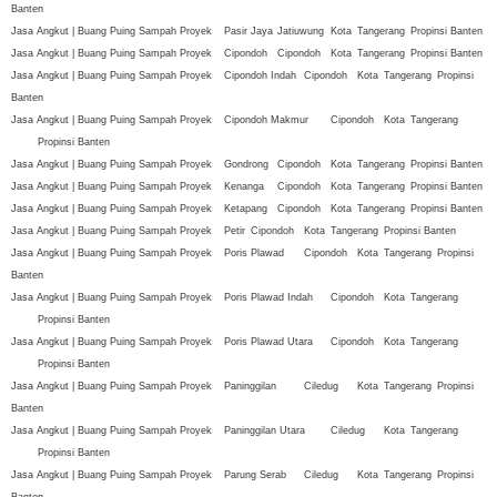
Banten
Jasa Angkut | Buang Puing Sampah Proyek
Pasir Jaya
Jatiuwung
Kota
Tangerang
Propinsi Banten
Jasa Angkut | Buang Puing Sampah Proyek
Cipondoh
Cipondoh
Kota
Tangerang
Propinsi Banten
Jasa Angkut | Buang Puing Sampah Proyek
Cipondoh Indah
Cipondoh
Kota
Tangerang
Propinsi
Banten
Jasa Angkut | Buang Puing Sampah Proyek
Cipondoh Makmur
Cipondoh
Kota
Tangerang
Propinsi Banten
Jasa Angkut | Buang Puing Sampah Proyek
Gondrong
Cipondoh
Kota
Tangerang
Propinsi Banten
Jasa Angkut | Buang Puing Sampah Proyek
Kenanga
Cipondoh
Kota
Tangerang
Propinsi Banten
Jasa Angkut | Buang Puing Sampah Proyek
Ketapang
Cipondoh
Kota
Tangerang
Propinsi Banten
Jasa Angkut | Buang Puing Sampah Proyek
Petir
Cipondoh
Kota
Tangerang
Propinsi Banten
Jasa Angkut | Buang Puing Sampah Proyek
Poris Plawad
Cipondoh
Kota
Tangerang
Propinsi
Banten
Jasa Angkut | Buang Puing Sampah Proyek
Poris Plawad Indah
Cipondoh
Kota
Tangerang
Propinsi Banten
Jasa Angkut | Buang Puing Sampah Proyek
Poris Plawad Utara
Cipondoh
Kota
Tangerang
Propinsi Banten
Jasa Angkut | Buang Puing Sampah Proyek
Paninggilan
Ciledug
Kota
Tangerang
Propinsi
Banten
Jasa Angkut | Buang Puing Sampah Proyek
Paninggilan Utara
Ciledug
Kota
Tangerang
Propinsi Banten
Jasa Angkut | Buang Puing Sampah Proyek
Parung Serab
Ciledug
Kota
Tangerang
Propinsi
Banten