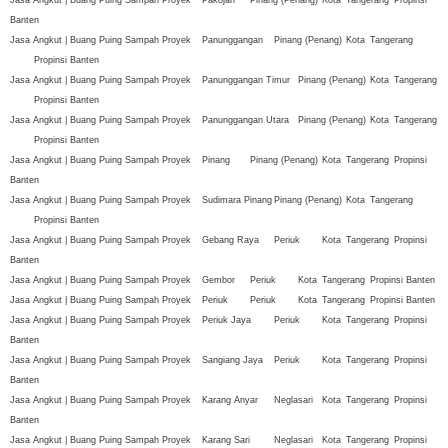
Banten
Jasa Angkut | Buang Puing Sampah Proyek
Panunggangan
Pinang (Penang)
Kota
Tangerang
Propinsi Banten
Jasa Angkut | Buang Puing Sampah Proyek
Panunggangan Timur
Pinang (Penang)
Kota
Tangerang
Propinsi Banten
Jasa Angkut | Buang Puing Sampah Proyek
Panunggangan Utara
Pinang (Penang)
Kota
Tangerang
Propinsi Banten
Jasa Angkut | Buang Puing Sampah Proyek
Pinang
Pinang (Penang)
Kota
Tangerang
Propinsi
Banten
Jasa Angkut | Buang Puing Sampah Proyek
Sudimara Pinang
Pinang (Penang)
Kota
Tangerang
Propinsi Banten
Jasa Angkut | Buang Puing Sampah Proyek
Gebang Raya
Periuk
Kota
Tangerang
Propinsi
Banten
Jasa Angkut | Buang Puing Sampah Proyek
Gembor
Periuk
Kota
Tangerang
Propinsi Banten
Jasa Angkut | Buang Puing Sampah Proyek
Periuk
Periuk
Kota
Tangerang
Propinsi Banten
Jasa Angkut | Buang Puing Sampah Proyek
Periuk Jaya
Periuk
Kota
Tangerang
Propinsi
Banten
Jasa Angkut | Buang Puing Sampah Proyek
Sangiang Jaya
Periuk
Kota
Tangerang
Propinsi
Banten
Jasa Angkut | Buang Puing Sampah Proyek
Karang Anyar
Neglasari
Kota
Tangerang
Propinsi
Banten
Jasa Angkut | Buang Puing Sampah Proyek
Karang Sari
Neglasari
Kota
Tangerang
Propinsi