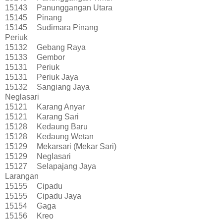
15143
Panunggangan Utara
15145
Pinang
15145
Sudimara Pinang
Periuk
15132
Gebang Raya
15133
Gembor
15131
Periuk
15131
Periuk Jaya
15132
Sangiang Jaya
Neglasari
15121
Karang Anyar
15121
Karang Sari
15128
Kedaung Baru
15128
Kedaung Wetan
15129
Mekarsari (Mekar Sari)
15129
Neglasari
15127
Selapajang Jaya
Larangan
15155
Cipadu
15155
Cipadu Jaya
15154
Gaga
15156
Kreo