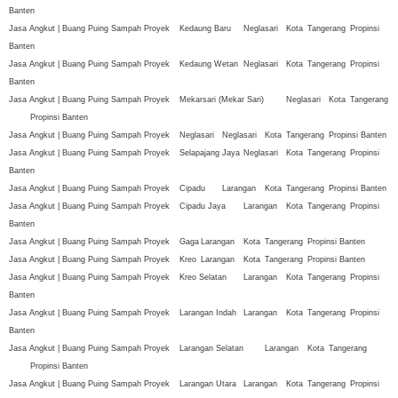
Banten
Jasa Angkut | Buang Puing Sampah Proyek
Kedaung Baru
Neglasari
Kota
Tangerang
Propinsi
Banten
Jasa Angkut | Buang Puing Sampah Proyek
Kedaung Wetan
Neglasari
Kota
Tangerang
Propinsi
Banten
Jasa Angkut | Buang Puing Sampah Proyek
Mekarsari (Mekar Sari)
Neglasari
Kota
Tangerang
Propinsi Banten
Jasa Angkut | Buang Puing Sampah Proyek
Neglasari
Neglasari
Kota
Tangerang
Propinsi Banten
Jasa Angkut | Buang Puing Sampah Proyek
Selapajang Jaya
Neglasari
Kota
Tangerang
Propinsi
Banten
Jasa Angkut | Buang Puing Sampah Proyek
Cipadu
Larangan
Kota
Tangerang
Propinsi Banten
Jasa Angkut | Buang Puing Sampah Proyek
Cipadu Jaya
Larangan
Kota
Tangerang
Propinsi
Banten
Jasa Angkut | Buang Puing Sampah Proyek
Gaga
Larangan
Kota
Tangerang
Propinsi Banten
Jasa Angkut | Buang Puing Sampah Proyek
Kreo
Larangan
Kota
Tangerang
Propinsi Banten
Jasa Angkut | Buang Puing Sampah Proyek
Kreo Selatan
Larangan
Kota
Tangerang
Propinsi
Banten
Jasa Angkut | Buang Puing Sampah Proyek
Larangan Indah
Larangan
Kota
Tangerang
Propinsi
Banten
Jasa Angkut | Buang Puing Sampah Proyek
Larangan Selatan
Larangan
Kota
Tangerang
Propinsi Banten
Jasa Angkut | Buang Puing Sampah Proyek
Larangan Utara
Larangan
Kota
Tangerang
Propinsi