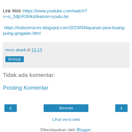
Link Web :
https://www.youtube.com/watch?
v=o_2djtzR3Hk&feature=youtu.be
https://indoservices.blogspot.com/2019/04/layanan-jasa-buang-
puing-gragalan.html
mcm abadi
di
13.13
Berbagi
Tidak ada komentar:
Posting Komentar
‹
›
Beranda
Lihat versi web
Diberdayakan oleh
Blogger
.