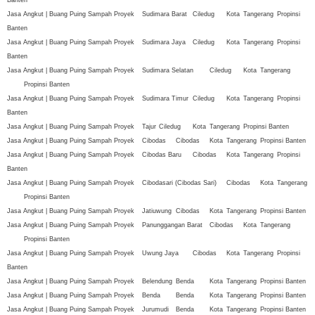
Jasa Angkut | Buang Puing Sampah Proyek
Sudimara Barat
Ciledug
Kota
Tangerang
Propinsi
Banten
Jasa Angkut | Buang Puing Sampah Proyek
Sudimara Jaya
Ciledug
Kota
Tangerang
Propinsi
Banten
Jasa Angkut | Buang Puing Sampah Proyek
Sudimara Selatan
Ciledug
Kota
Tangerang
Propinsi Banten
Jasa Angkut | Buang Puing Sampah Proyek
Sudimara Timur
Ciledug
Kota
Tangerang
Propinsi
Banten
Jasa Angkut | Buang Puing Sampah Proyek
Tajur
Ciledug
Kota
Tangerang
Propinsi Banten
Jasa Angkut | Buang Puing Sampah Proyek
Cibodas
Cibodas
Kota
Tangerang
Propinsi Banten
Jasa Angkut | Buang Puing Sampah Proyek
Cibodas Baru
Cibodas
Kota
Tangerang
Propinsi
Banten
Jasa Angkut | Buang Puing Sampah Proyek
Cibodasari (Cibodas Sari)
Cibodas
Kota
Tangerang
Propinsi Banten
Jasa Angkut | Buang Puing Sampah Proyek
Jatiuwung
Cibodas
Kota
Tangerang
Propinsi Banten
Jasa Angkut | Buang Puing Sampah Proyek
Panunggangan Barat
Cibodas
Kota
Tangerang
Propinsi Banten
Jasa Angkut | Buang Puing Sampah Proyek
Uwung Jaya
Cibodas
Kota
Tangerang
Propinsi
Banten
Jasa Angkut | Buang Puing Sampah Proyek
Belendung
Benda
Kota
Tangerang
Propinsi Banten
Jasa Angkut | Buang Puing Sampah Proyek
Benda
Benda
Kota
Tangerang
Propinsi Banten
Jasa Angkut | Buang Puing Sampah Proyek
Jurumudi
Benda
Kota
Tangerang
Propinsi Banten