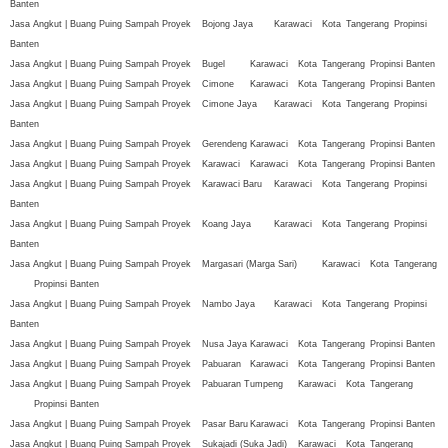
Banten
Jasa Angkut | Buang Puing Sampah Proyek
Bojong Jaya
Karawaci
Kota
Tangerang
Propinsi
Banten
Jasa Angkut | Buang Puing Sampah Proyek
Bugel
Karawaci
Kota
Tangerang
Propinsi Banten
Jasa Angkut | Buang Puing Sampah Proyek
Cimone
Karawaci
Kota
Tangerang
Propinsi Banten
Jasa Angkut | Buang Puing Sampah Proyek
Cimone Jaya
Karawaci
Kota
Tangerang
Propinsi
Banten
Jasa Angkut | Buang Puing Sampah Proyek
Gerendeng
Karawaci
Kota
Tangerang
Propinsi Banten
Jasa Angkut | Buang Puing Sampah Proyek
Karawaci
Karawaci
Kota
Tangerang
Propinsi Banten
Jasa Angkut | Buang Puing Sampah Proyek
Karawaci Baru
Karawaci
Kota
Tangerang
Propinsi
Banten
Jasa Angkut | Buang Puing Sampah Proyek
Koang Jaya
Karawaci
Kota
Tangerang
Propinsi
Banten
Jasa Angkut | Buang Puing Sampah Proyek
Margasari (Marga Sari)
Karawaci
Kota
Tangerang
Propinsi Banten
Jasa Angkut | Buang Puing Sampah Proyek
Nambo Jaya
Karawaci
Kota
Tangerang
Propinsi
Banten
Jasa Angkut | Buang Puing Sampah Proyek
Nusa Jaya
Karawaci
Kota
Tangerang
Propinsi Banten
Jasa Angkut | Buang Puing Sampah Proyek
Pabuaran
Karawaci
Kota
Tangerang
Propinsi Banten
Jasa Angkut | Buang Puing Sampah Proyek
Pabuaran Tumpeng
Karawaci
Kota
Tangerang
Propinsi Banten
Jasa Angkut | Buang Puing Sampah Proyek
Pasar Baru
Karawaci
Kota
Tangerang
Propinsi Banten
Jasa Angkut | Buang Puing Sampah Proyek
Sukajadi (Suka Jadi)
Karawaci
Kota
Tangerang