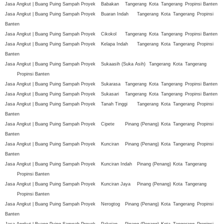
Jasa Angkut | Buang Puing Sampah Proyek
Babakan
Tangerang
Kota
Tangerang
Propinsi Banten
Jasa Angkut | Buang Puing Sampah Proyek
Buaran Indah
Tangerang
Kota
Tangerang
Propinsi
Banten
Jasa Angkut | Buang Puing Sampah Proyek
Cikokol
Tangerang
Kota
Tangerang
Propinsi Banten
Jasa Angkut | Buang Puing Sampah Proyek
Kelapa Indah
Tangerang
Kota
Tangerang
Propinsi
Banten
Jasa Angkut | Buang Puing Sampah Proyek
Sukaasih (Suka Asih)
Tangerang
Kota
Tangerang
Propinsi Banten
Jasa Angkut | Buang Puing Sampah Proyek
Sukarasa
Tangerang
Kota
Tangerang
Propinsi Banten
Jasa Angkut | Buang Puing Sampah Proyek
Sukasari
Tangerang
Kota
Tangerang
Propinsi Banten
Jasa Angkut | Buang Puing Sampah Proyek
Tanah Tinggi
Tangerang
Kota
Tangerang
Propinsi
Banten
Jasa Angkut | Buang Puing Sampah Proyek
Cipete
Pinang (Penang)
Kota
Tangerang
Propinsi
Banten
Jasa Angkut | Buang Puing Sampah Proyek
Kunciran
Pinang (Penang)
Kota
Tangerang
Propinsi
Banten
Jasa Angkut | Buang Puing Sampah Proyek
Kunciran Indah
Pinang (Penang)
Kota
Tangerang
Propinsi Banten
Jasa Angkut | Buang Puing Sampah Proyek
Kunciran Jaya
Pinang (Penang)
Kota
Tangerang
Propinsi Banten
Jasa Angkut | Buang Puing Sampah Proyek
Nerogtog
Pinang (Penang)
Kota
Tangerang
Propinsi
Banten
Jasa Angkut | Buang Puing Sampah Proyek
Pakojan
Pinang (Penang)
Kota
Tangerang
Propinsi