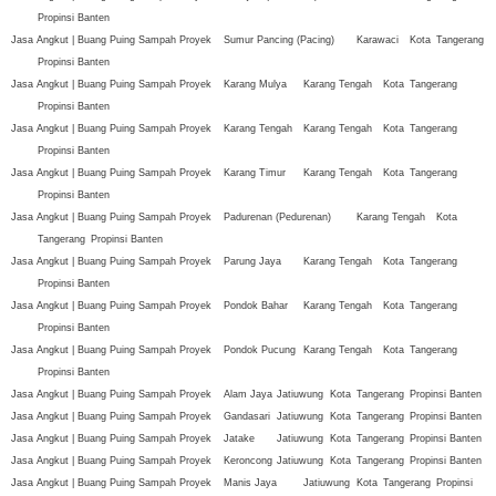
Propinsi Banten
Jasa Angkut | Buang Puing Sampah Proyek
Sumur Pancing (Pacing)
Karawaci
Kota
Tangerang
Propinsi Banten
Jasa Angkut | Buang Puing Sampah Proyek
Karang Mulya
Karang Tengah
Kota
Tangerang
Propinsi Banten
Jasa Angkut | Buang Puing Sampah Proyek
Karang Tengah
Karang Tengah
Kota
Tangerang
Propinsi Banten
Jasa Angkut | Buang Puing Sampah Proyek
Karang Timur
Karang Tengah
Kota
Tangerang
Propinsi Banten
Jasa Angkut | Buang Puing Sampah Proyek
Padurenan (Pedurenan)
Karang Tengah
Kota
Tangerang
Propinsi Banten
Jasa Angkut | Buang Puing Sampah Proyek
Parung Jaya
Karang Tengah
Kota
Tangerang
Propinsi Banten
Jasa Angkut | Buang Puing Sampah Proyek
Pondok Bahar
Karang Tengah
Kota
Tangerang
Propinsi Banten
Jasa Angkut | Buang Puing Sampah Proyek
Pondok Pucung
Karang Tengah
Kota
Tangerang
Propinsi Banten
Jasa Angkut | Buang Puing Sampah Proyek
Alam Jaya
Jatiuwung
Kota
Tangerang
Propinsi Banten
Jasa Angkut | Buang Puing Sampah Proyek
Gandasari
Jatiuwung
Kota
Tangerang
Propinsi Banten
Jasa Angkut | Buang Puing Sampah Proyek
Jatake
Jatiuwung
Kota
Tangerang
Propinsi Banten
Jasa Angkut | Buang Puing Sampah Proyek
Keroncong
Jatiuwung
Kota
Tangerang
Propinsi Banten
Jasa Angkut | Buang Puing Sampah Proyek
Manis Jaya
Jatiuwung
Kota
Tangerang
Propinsi