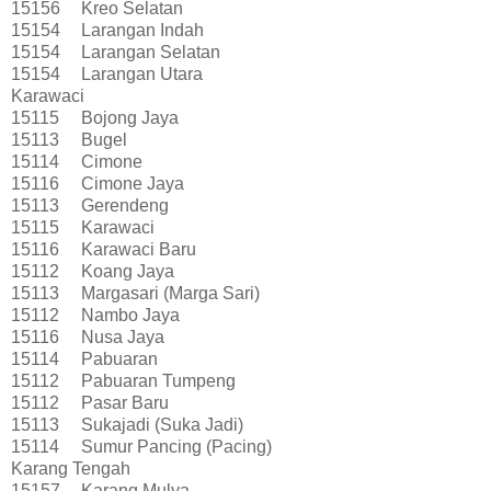
15156
Kreo Selatan
15154
Larangan Indah
15154
Larangan Selatan
15154
Larangan Utara
Karawaci
15115
Bojong Jaya
15113
Bugel
15114
Cimone
15116
Cimone Jaya
15113
Gerendeng
15115
Karawaci
15116
Karawaci Baru
15112
Koang Jaya
15113
Margasari (Marga Sari)
15112
Nambo Jaya
15116
Nusa Jaya
15114
Pabuaran
15112
Pabuaran Tumpeng
15112
Pasar Baru
15113
Sukajadi (Suka Jadi)
15114
Sumur Pancing (Pacing)
Karang Tengah
15157
Karang Mulya