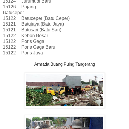
15124
Jurumudi Baru
15126
Pajang
Batuceper
15122
Batuceper (Batu Ceper)
15121
Batujaya (Batu Jaya)
15121
Batusari (Batu Sari)
15122
Kebon Besar
15122
Poris Gaga
15122
Poris Gaga Baru
15122
Poris Jaya
Armada Buang Puing Tangerang