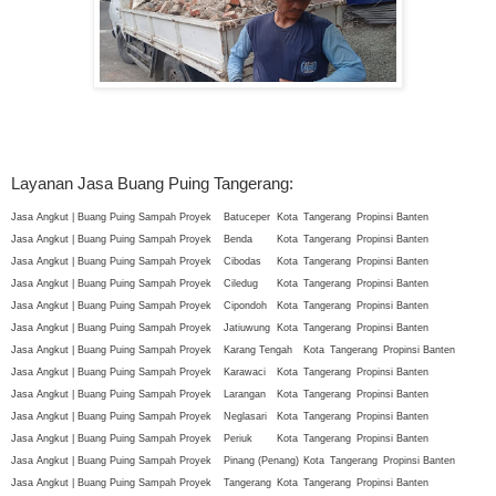
Layanan Jasa Buang Puing Tangerang:
Jasa Angkut | Buang Puing Sampah Proyek
Batuceper
Kota
Tangerang
Propinsi Banten
Jasa Angkut | Buang Puing Sampah Proyek
Benda
Kota
Tangerang
Propinsi Banten
Jasa Angkut | Buang Puing Sampah Proyek
Cibodas
Kota
Tangerang
Propinsi Banten
Jasa Angkut | Buang Puing Sampah Proyek
Ciledug
Kota
Tangerang
Propinsi Banten
Jasa Angkut | Buang Puing Sampah Proyek
Cipondoh
Kota
Tangerang
Propinsi Banten
Jasa Angkut | Buang Puing Sampah Proyek
Jatiuwung
Kota
Tangerang
Propinsi Banten
Jasa Angkut | Buang Puing Sampah Proyek
Karang Tengah
Kota
Tangerang
Propinsi Banten
Jasa Angkut | Buang Puing Sampah Proyek
Karawaci
Kota
Tangerang
Propinsi Banten
Jasa Angkut | Buang Puing Sampah Proyek
Larangan
Kota
Tangerang
Propinsi Banten
Jasa Angkut | Buang Puing Sampah Proyek
Neglasari
Kota
Tangerang
Propinsi Banten
Jasa Angkut | Buang Puing Sampah Proyek
Periuk
Kota
Tangerang
Propinsi Banten
Jasa Angkut | Buang Puing Sampah Proyek
Pinang (Penang)
Kota
Tangerang
Propinsi Banten
Jasa Angkut | Buang Puing Sampah Proyek
Tangerang
Kota
Tangerang
Propinsi Banten