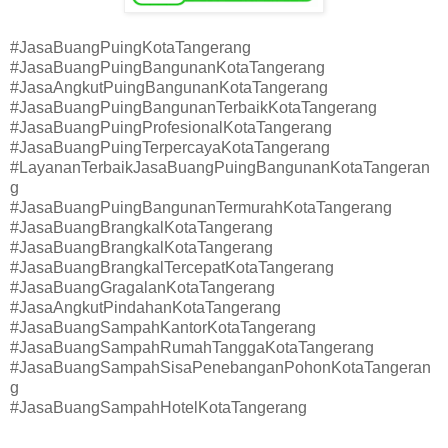
#JasaBuangPuingKotaTangerang
#JasaBuangPuingBangunanKotaTangerang
#JasaAngkutPuingBangunanKotaTangerang
#JasaBuangPuingBangunanTerbaikKotaTangerang
#JasaBuangPuingProfesionalKotaTangerang
#JasaBuangPuingTerpercayaKotaTangerang
#LayananTerbaikJasaBuangPuingBangunanKotaTangeran
g
#JasaBuangPuingBangunanTermurahKotaTangerang
#JasaBuangBrangkalKotaTangerang
#JasaBuangBrangkalKotaTangerang
#JasaBuangBrangkalTercepatKotaTangerang
#JasaBuangGragalanKotaTangerang
#JasaAngkutPindahanKotaTangerang
#JasaBuangSampahKantorKotaTangerang
#JasaBuangSampahRumahTanggaKotaTangerang
#JasaBuangSampahSisaPenebanganPohonKotaTangeran
g
#JasaBuangSampahHotelKotaTangerang