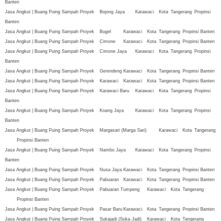
Banten
Jasa Angkut | Buang Puing Sampah Proyek
Bojong Jaya
Karawaci
Kota
Tangerang
Propinsi
Banten
Jasa Angkut | Buang Puing Sampah Proyek
Bugel
Karawaci
Kota
Tangerang
Propinsi Banten
Jasa Angkut | Buang Puing Sampah Proyek
Cimone
Karawaci
Kota
Tangerang
Propinsi Banten
Jasa Angkut | Buang Puing Sampah Proyek
Cimone Jaya
Karawaci
Kota
Tangerang
Propinsi
Banten
Jasa Angkut | Buang Puing Sampah Proyek
Gerendeng
Karawaci
Kota
Tangerang
Propinsi Banten
Jasa Angkut | Buang Puing Sampah Proyek
Karawaci
Karawaci
Kota
Tangerang
Propinsi Banten
Jasa Angkut | Buang Puing Sampah Proyek
Karawaci Baru
Karawaci
Kota
Tangerang
Propinsi
Banten
Jasa Angkut | Buang Puing Sampah Proyek
Koang Jaya
Karawaci
Kota
Tangerang
Propinsi
Banten
Jasa Angkut | Buang Puing Sampah Proyek
Margasari (Marga Sari)
Karawaci
Kota
Tangerang
Propinsi Banten
Jasa Angkut | Buang Puing Sampah Proyek
Nambo Jaya
Karawaci
Kota
Tangerang
Propinsi
Banten
Jasa Angkut | Buang Puing Sampah Proyek
Nusa Jaya
Karawaci
Kota
Tangerang
Propinsi Banten
Jasa Angkut | Buang Puing Sampah Proyek
Pabuaran
Karawaci
Kota
Tangerang
Propinsi Banten
Jasa Angkut | Buang Puing Sampah Proyek
Pabuaran Tumpeng
Karawaci
Kota
Tangerang
Propinsi Banten
Jasa Angkut | Buang Puing Sampah Proyek
Pasar Baru
Karawaci
Kota
Tangerang
Propinsi Banten
Jasa Angkut | Buang Puing Sampah Proyek
Sukajadi (Suka Jadi)
Karawaci
Kota
Tangerang