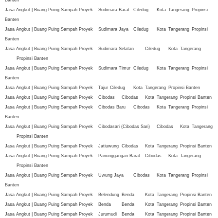
Jasa Angkut | Buang Puing Sampah Proyek
Sudimara Barat
Ciledug
Kota
Tangerang
Propinsi
Banten
Jasa Angkut | Buang Puing Sampah Proyek
Sudimara Jaya
Ciledug
Kota
Tangerang
Propinsi
Banten
Jasa Angkut | Buang Puing Sampah Proyek
Sudimara Selatan
Ciledug
Kota
Tangerang
Propinsi Banten
Jasa Angkut | Buang Puing Sampah Proyek
Sudimara Timur
Ciledug
Kota
Tangerang
Propinsi
Banten
Jasa Angkut | Buang Puing Sampah Proyek
Tajur
Ciledug
Kota
Tangerang
Propinsi Banten
Jasa Angkut | Buang Puing Sampah Proyek
Cibodas
Cibodas
Kota
Tangerang
Propinsi Banten
Jasa Angkut | Buang Puing Sampah Proyek
Cibodas Baru
Cibodas
Kota
Tangerang
Propinsi
Banten
Jasa Angkut | Buang Puing Sampah Proyek
Cibodasari (Cibodas Sari)
Cibodas
Kota
Tangerang
Propinsi Banten
Jasa Angkut | Buang Puing Sampah Proyek
Jatiuwung
Cibodas
Kota
Tangerang
Propinsi Banten
Jasa Angkut | Buang Puing Sampah Proyek
Panunggangan Barat
Cibodas
Kota
Tangerang
Propinsi Banten
Jasa Angkut | Buang Puing Sampah Proyek
Uwung Jaya
Cibodas
Kota
Tangerang
Propinsi
Banten
Jasa Angkut | Buang Puing Sampah Proyek
Belendung
Benda
Kota
Tangerang
Propinsi Banten
Jasa Angkut | Buang Puing Sampah Proyek
Benda
Benda
Kota
Tangerang
Propinsi Banten
Jasa Angkut | Buang Puing Sampah Proyek
Jurumudi
Benda
Kota
Tangerang
Propinsi Banten