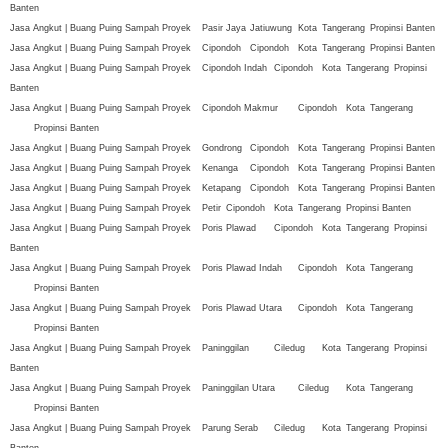
Banten
Jasa Angkut | Buang Puing Sampah Proyek
Pasir Jaya
Jatiuwung
Kota
Tangerang
Propinsi Banten
Jasa Angkut | Buang Puing Sampah Proyek
Cipondoh
Cipondoh
Kota
Tangerang
Propinsi Banten
Jasa Angkut | Buang Puing Sampah Proyek
Cipondoh Indah
Cipondoh
Kota
Tangerang
Propinsi
Banten
Jasa Angkut | Buang Puing Sampah Proyek
Cipondoh Makmur
Cipondoh
Kota
Tangerang
Propinsi Banten
Jasa Angkut | Buang Puing Sampah Proyek
Gondrong
Cipondoh
Kota
Tangerang
Propinsi Banten
Jasa Angkut | Buang Puing Sampah Proyek
Kenanga
Cipondoh
Kota
Tangerang
Propinsi Banten
Jasa Angkut | Buang Puing Sampah Proyek
Ketapang
Cipondoh
Kota
Tangerang
Propinsi Banten
Jasa Angkut | Buang Puing Sampah Proyek
Petir
Cipondoh
Kota
Tangerang
Propinsi Banten
Jasa Angkut | Buang Puing Sampah Proyek
Poris Plawad
Cipondoh
Kota
Tangerang
Propinsi
Banten
Jasa Angkut | Buang Puing Sampah Proyek
Poris Plawad Indah
Cipondoh
Kota
Tangerang
Propinsi Banten
Jasa Angkut | Buang Puing Sampah Proyek
Poris Plawad Utara
Cipondoh
Kota
Tangerang
Propinsi Banten
Jasa Angkut | Buang Puing Sampah Proyek
Paninggilan
Ciledug
Kota
Tangerang
Propinsi
Banten
Jasa Angkut | Buang Puing Sampah Proyek
Paninggilan Utara
Ciledug
Kota
Tangerang
Propinsi Banten
Jasa Angkut | Buang Puing Sampah Proyek
Parung Serab
Ciledug
Kota
Tangerang
Propinsi
Banten