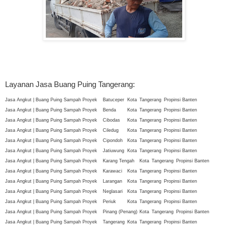
Layanan Jasa Buang Puing Tangerang:
Jasa Angkut | Buang Puing Sampah Proyek
Batuceper
Kota
Tangerang
Propinsi Banten
Jasa Angkut | Buang Puing Sampah Proyek
Benda
Kota
Tangerang
Propinsi Banten
Jasa Angkut | Buang Puing Sampah Proyek
Cibodas
Kota
Tangerang
Propinsi Banten
Jasa Angkut | Buang Puing Sampah Proyek
Ciledug
Kota
Tangerang
Propinsi Banten
Jasa Angkut | Buang Puing Sampah Proyek
Cipondoh
Kota
Tangerang
Propinsi Banten
Jasa Angkut | Buang Puing Sampah Proyek
Jatiuwung
Kota
Tangerang
Propinsi Banten
Jasa Angkut | Buang Puing Sampah Proyek
Karang Tengah
Kota
Tangerang
Propinsi Banten
Jasa Angkut | Buang Puing Sampah Proyek
Karawaci
Kota
Tangerang
Propinsi Banten
Jasa Angkut | Buang Puing Sampah Proyek
Larangan
Kota
Tangerang
Propinsi Banten
Jasa Angkut | Buang Puing Sampah Proyek
Neglasari
Kota
Tangerang
Propinsi Banten
Jasa Angkut | Buang Puing Sampah Proyek
Periuk
Kota
Tangerang
Propinsi Banten
Jasa Angkut | Buang Puing Sampah Proyek
Pinang (Penang)
Kota
Tangerang
Propinsi Banten
Jasa Angkut | Buang Puing Sampah Proyek
Tangerang
Kota
Tangerang
Propinsi Banten