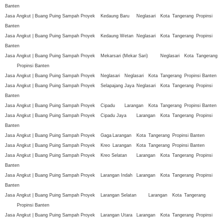
Banten
Jasa Angkut | Buang Puing Sampah Proyek
Kedaung Baru
Neglasari
Kota
Tangerang
Propinsi
Banten
Jasa Angkut | Buang Puing Sampah Proyek
Kedaung Wetan
Neglasari
Kota
Tangerang
Propinsi
Banten
Jasa Angkut | Buang Puing Sampah Proyek
Mekarsari (Mekar Sari)
Neglasari
Kota
Tangerang
Propinsi Banten
Jasa Angkut | Buang Puing Sampah Proyek
Neglasari
Neglasari
Kota
Tangerang
Propinsi Banten
Jasa Angkut | Buang Puing Sampah Proyek
Selapajang Jaya
Neglasari
Kota
Tangerang
Propinsi
Banten
Jasa Angkut | Buang Puing Sampah Proyek
Cipadu
Larangan
Kota
Tangerang
Propinsi Banten
Jasa Angkut | Buang Puing Sampah Proyek
Cipadu Jaya
Larangan
Kota
Tangerang
Propinsi
Banten
Jasa Angkut | Buang Puing Sampah Proyek
Gaga
Larangan
Kota
Tangerang
Propinsi Banten
Jasa Angkut | Buang Puing Sampah Proyek
Kreo
Larangan
Kota
Tangerang
Propinsi Banten
Jasa Angkut | Buang Puing Sampah Proyek
Kreo Selatan
Larangan
Kota
Tangerang
Propinsi
Banten
Jasa Angkut | Buang Puing Sampah Proyek
Larangan Indah
Larangan
Kota
Tangerang
Propinsi
Banten
Jasa Angkut | Buang Puing Sampah Proyek
Larangan Selatan
Larangan
Kota
Tangerang
Propinsi Banten
Jasa Angkut | Buang Puing Sampah Proyek
Larangan Utara
Larangan
Kota
Tangerang
Propinsi