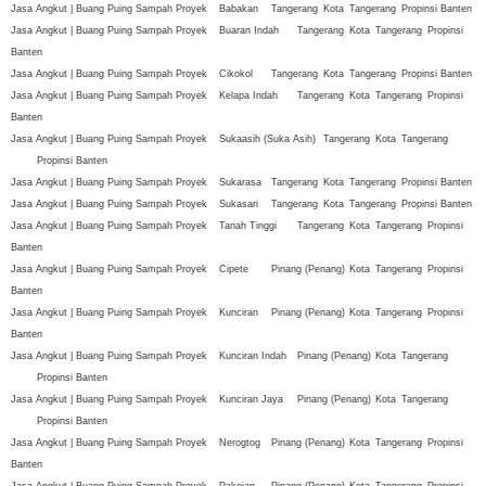
Jasa Angkut | Buang Puing Sampah Proyek
Babakan
Tangerang
Kota
Tangerang
Propinsi Banten
Jasa Angkut | Buang Puing Sampah Proyek
Buaran Indah
Tangerang
Kota
Tangerang
Propinsi
Banten
Jasa Angkut | Buang Puing Sampah Proyek
Cikokol
Tangerang
Kota
Tangerang
Propinsi Banten
Jasa Angkut | Buang Puing Sampah Proyek
Kelapa Indah
Tangerang
Kota
Tangerang
Propinsi
Banten
Jasa Angkut | Buang Puing Sampah Proyek
Sukaasih (Suka Asih)
Tangerang
Kota
Tangerang
Propinsi Banten
Jasa Angkut | Buang Puing Sampah Proyek
Sukarasa
Tangerang
Kota
Tangerang
Propinsi Banten
Jasa Angkut | Buang Puing Sampah Proyek
Sukasari
Tangerang
Kota
Tangerang
Propinsi Banten
Jasa Angkut | Buang Puing Sampah Proyek
Tanah Tinggi
Tangerang
Kota
Tangerang
Propinsi
Banten
Jasa Angkut | Buang Puing Sampah Proyek
Cipete
Pinang (Penang)
Kota
Tangerang
Propinsi
Banten
Jasa Angkut | Buang Puing Sampah Proyek
Kunciran
Pinang (Penang)
Kota
Tangerang
Propinsi
Banten
Jasa Angkut | Buang Puing Sampah Proyek
Kunciran Indah
Pinang (Penang)
Kota
Tangerang
Propinsi Banten
Jasa Angkut | Buang Puing Sampah Proyek
Kunciran Jaya
Pinang (Penang)
Kota
Tangerang
Propinsi Banten
Jasa Angkut | Buang Puing Sampah Proyek
Nerogtog
Pinang (Penang)
Kota
Tangerang
Propinsi
Banten
Jasa Angkut | Buang Puing Sampah Proyek
Pakojan
Pinang (Penang)
Kota
Tangerang
Propinsi