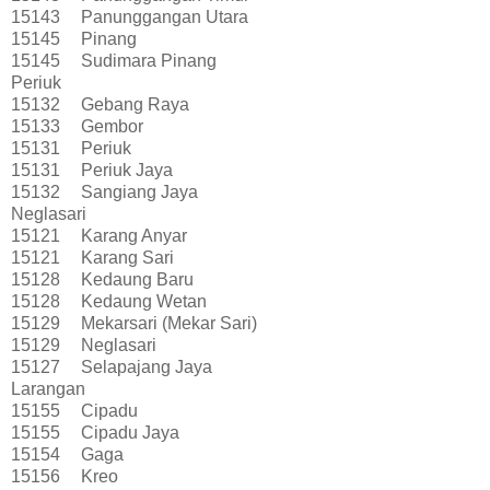
15143
Panunggangan Utara
15145
Pinang
15145
Sudimara Pinang
Periuk
15132
Gebang Raya
15133
Gembor
15131
Periuk
15131
Periuk Jaya
15132
Sangiang Jaya
Neglasari
15121
Karang Anyar
15121
Karang Sari
15128
Kedaung Baru
15128
Kedaung Wetan
15129
Mekarsari (Mekar Sari)
15129
Neglasari
15127
Selapajang Jaya
Larangan
15155
Cipadu
15155
Cipadu Jaya
15154
Gaga
15156
Kreo