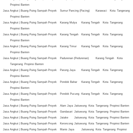
Propinsi Banten
Jasa Angkut | Buang Puing Sampah Proyek
Sumur Pancing (Pacing)
Karawaci
Kota
Tangerang
Propinsi Banten
Jasa Angkut | Buang Puing Sampah Proyek
Karang Mulya
Karang Tengah
Kota
Tangerang
Propinsi Banten
Jasa Angkut | Buang Puing Sampah Proyek
Karang Tengah
Karang Tengah
Kota
Tangerang
Propinsi Banten
Jasa Angkut | Buang Puing Sampah Proyek
Karang Timur
Karang Tengah
Kota
Tangerang
Propinsi Banten
Jasa Angkut | Buang Puing Sampah Proyek
Padurenan (Pedurenan)
Karang Tengah
Kota
Tangerang
Propinsi Banten
Jasa Angkut | Buang Puing Sampah Proyek
Parung Jaya
Karang Tengah
Kota
Tangerang
Propinsi Banten
Jasa Angkut | Buang Puing Sampah Proyek
Pondok Bahar
Karang Tengah
Kota
Tangerang
Propinsi Banten
Jasa Angkut | Buang Puing Sampah Proyek
Pondok Pucung
Karang Tengah
Kota
Tangerang
Propinsi Banten
Jasa Angkut | Buang Puing Sampah Proyek
Alam Jaya
Jatiuwung
Kota
Tangerang
Propinsi Banten
Jasa Angkut | Buang Puing Sampah Proyek
Gandasari
Jatiuwung
Kota
Tangerang
Propinsi Banten
Jasa Angkut | Buang Puing Sampah Proyek
Jatake
Jatiuwung
Kota
Tangerang
Propinsi Banten
Jasa Angkut | Buang Puing Sampah Proyek
Keroncong
Jatiuwung
Kota
Tangerang
Propinsi Banten
Jasa Angkut | Buang Puing Sampah Proyek
Manis Jaya
Jatiuwung
Kota
Tangerang
Propinsi