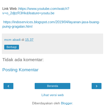
Link Web :
https://www.youtube.com/watch?
v=o_2djtzR3Hk&feature=youtu.be
https://indoservices.blogspot.com/2019/04/layanan-jasa-buang-
puing-gragalan.html
mcm abadi
di
15.37
Berbagi
Tidak ada komentar:
Posting Komentar
‹
›
Beranda
Lihat versi web
Diberdayakan oleh
Blogger
.