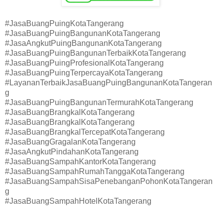
#JasaBuangPuingKotaTangerang
#JasaBuangPuingBangunanKotaTangerang
#JasaAngkutPuingBangunanKotaTangerang
#JasaBuangPuingBangunanTerbaikKotaTangerang
#JasaBuangPuingProfesionalKotaTangerang
#JasaBuangPuingTerpercayaKotaTangerang
#LayananTerbaikJasaBuangPuingBangunanKotaTangeran
g
#JasaBuangPuingBangunanTermurahKotaTangerang
#JasaBuangBrangkalKotaTangerang
#JasaBuangBrangkalKotaTangerang
#JasaBuangBrangkalTercepatKotaTangerang
#JasaBuangGragalanKotaTangerang
#JasaAngkutPindahanKotaTangerang
#JasaBuangSampahKantorKotaTangerang
#JasaBuangSampahRumahTanggaKotaTangerang
#JasaBuangSampahSisaPenebanganPohonKotaTangeran
g
#JasaBuangSampahHotelKotaTangerang