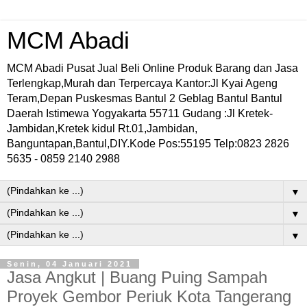
MCM Abadi
MCM Abadi Pusat Jual Beli Online Produk Barang dan Jasa
Terlengkap,Murah dan Terpercaya Kantor:Jl Kyai Ageng
Teram,Depan Puskesmas Bantul 2 Geblag Bantul Bantul
Daerah Istimewa Yogyakarta 55711 Gudang :Jl Kretek-
Jambidan,Kretek kidul Rt.01,Jambidan,
Banguntapan,Bantul,DIY.Kode Pos:55195 Telp:0823 2826
5635 - 0859 2140 2988
▼
▼
▼
Senin, 04 Januari 2021
Jasa Angkut | Buang Puing Sampah
Proyek Gembor Periuk Kota Tangerang