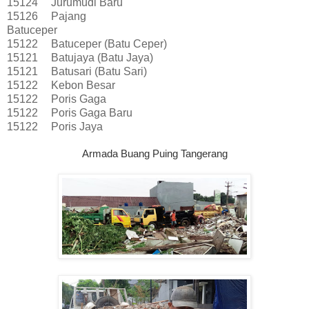
15124
Jurumudi Baru
15126
Pajang
Batuceper
15122
Batuceper (Batu Ceper)
15121
Batujaya (Batu Jaya)
15121
Batusari (Batu Sari)
15122
Kebon Besar
15122
Poris Gaga
15122
Poris Gaga Baru
15122
Poris Jaya
Armada Buang Puing Tangerang