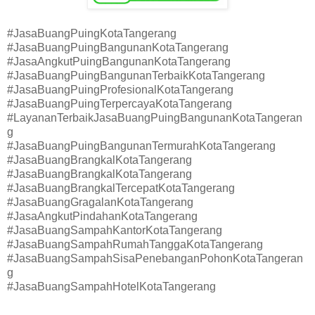
#JasaBuangPuingKotaTangerang
#JasaBuangPuingBangunanKotaTangerang
#JasaAngkutPuingBangunanKotaTangerang
#JasaBuangPuingBangunanTerbaikKotaTangerang
#JasaBuangPuingProfesionalKotaTangerang
#JasaBuangPuingTerpercayaKotaTangerang
#LayananTerbaikJasaBuangPuingBangunanKotaTangeran
g
#JasaBuangPuingBangunanTermurahKotaTangerang
#JasaBuangBrangkalKotaTangerang
#JasaBuangBrangkalKotaTangerang
#JasaBuangBrangkalTercepatKotaTangerang
#JasaBuangGragalanKotaTangerang
#JasaAngkutPindahanKotaTangerang
#JasaBuangSampahKantorKotaTangerang
#JasaBuangSampahRumahTanggaKotaTangerang
#JasaBuangSampahSisaPenebanganPohonKotaTangeran
g
#JasaBuangSampahHotelKotaTangerang