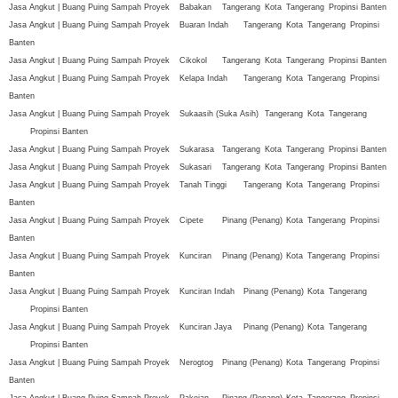
Jasa Angkut | Buang Puing Sampah Proyek
Babakan
Tangerang
Kota
Tangerang
Propinsi Banten
Jasa Angkut | Buang Puing Sampah Proyek
Buaran Indah
Tangerang
Kota
Tangerang
Propinsi
Banten
Jasa Angkut | Buang Puing Sampah Proyek
Cikokol
Tangerang
Kota
Tangerang
Propinsi Banten
Jasa Angkut | Buang Puing Sampah Proyek
Kelapa Indah
Tangerang
Kota
Tangerang
Propinsi
Banten
Jasa Angkut | Buang Puing Sampah Proyek
Sukaasih (Suka Asih)
Tangerang
Kota
Tangerang
Propinsi Banten
Jasa Angkut | Buang Puing Sampah Proyek
Sukarasa
Tangerang
Kota
Tangerang
Propinsi Banten
Jasa Angkut | Buang Puing Sampah Proyek
Sukasari
Tangerang
Kota
Tangerang
Propinsi Banten
Jasa Angkut | Buang Puing Sampah Proyek
Tanah Tinggi
Tangerang
Kota
Tangerang
Propinsi
Banten
Jasa Angkut | Buang Puing Sampah Proyek
Cipete
Pinang (Penang)
Kota
Tangerang
Propinsi
Banten
Jasa Angkut | Buang Puing Sampah Proyek
Kunciran
Pinang (Penang)
Kota
Tangerang
Propinsi
Banten
Jasa Angkut | Buang Puing Sampah Proyek
Kunciran Indah
Pinang (Penang)
Kota
Tangerang
Propinsi Banten
Jasa Angkut | Buang Puing Sampah Proyek
Kunciran Jaya
Pinang (Penang)
Kota
Tangerang
Propinsi Banten
Jasa Angkut | Buang Puing Sampah Proyek
Nerogtog
Pinang (Penang)
Kota
Tangerang
Propinsi
Banten
Jasa Angkut | Buang Puing Sampah Proyek
Pakojan
Pinang (Penang)
Kota
Tangerang
Propinsi