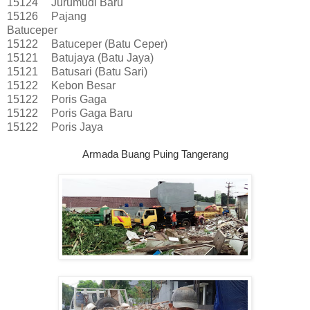
15124
Jurumudi Baru
15126
Pajang
Batuceper
15122
Batuceper (Batu Ceper)
15121
Batujaya (Batu Jaya)
15121
Batusari (Batu Sari)
15122
Kebon Besar
15122
Poris Gaga
15122
Poris Gaga Baru
15122
Poris Jaya
Armada Buang Puing Tangerang