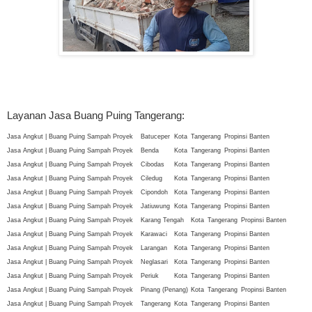
Layanan Jasa Buang Puing Tangerang:
Jasa Angkut | Buang Puing Sampah Proyek
Batuceper
Kota
Tangerang
Propinsi Banten
Jasa Angkut | Buang Puing Sampah Proyek
Benda
Kota
Tangerang
Propinsi Banten
Jasa Angkut | Buang Puing Sampah Proyek
Cibodas
Kota
Tangerang
Propinsi Banten
Jasa Angkut | Buang Puing Sampah Proyek
Ciledug
Kota
Tangerang
Propinsi Banten
Jasa Angkut | Buang Puing Sampah Proyek
Cipondoh
Kota
Tangerang
Propinsi Banten
Jasa Angkut | Buang Puing Sampah Proyek
Jatiuwung
Kota
Tangerang
Propinsi Banten
Jasa Angkut | Buang Puing Sampah Proyek
Karang Tengah
Kota
Tangerang
Propinsi Banten
Jasa Angkut | Buang Puing Sampah Proyek
Karawaci
Kota
Tangerang
Propinsi Banten
Jasa Angkut | Buang Puing Sampah Proyek
Larangan
Kota
Tangerang
Propinsi Banten
Jasa Angkut | Buang Puing Sampah Proyek
Neglasari
Kota
Tangerang
Propinsi Banten
Jasa Angkut | Buang Puing Sampah Proyek
Periuk
Kota
Tangerang
Propinsi Banten
Jasa Angkut | Buang Puing Sampah Proyek
Pinang (Penang)
Kota
Tangerang
Propinsi Banten
Jasa Angkut | Buang Puing Sampah Proyek
Tangerang
Kota
Tangerang
Propinsi Banten