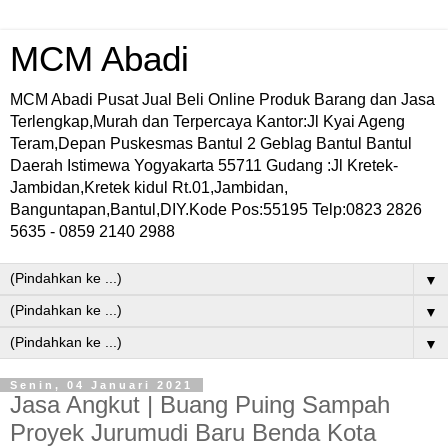
MCM Abadi
MCM Abadi Pusat Jual Beli Online Produk Barang dan Jasa
Terlengkap,Murah dan Terpercaya Kantor:Jl Kyai Ageng
Teram,Depan Puskesmas Bantul 2 Geblag Bantul Bantul
Daerah Istimewa Yogyakarta 55711 Gudang :Jl Kretek-
Jambidan,Kretek kidul Rt.01,Jambidan,
Banguntapan,Bantul,DIY.Kode Pos:55195 Telp:0823 2826
5635 - 0859 2140 2988
▼
▼
▼
Senin, 04 Januari 2021
Jasa Angkut | Buang Puing Sampah
Proyek Jurumudi Baru Benda Kota