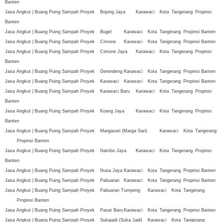
Banten
Jasa Angkut | Buang Puing Sampah Proyek
Bojong Jaya
Karawaci
Kota
Tangerang
Propinsi
Banten
Jasa Angkut | Buang Puing Sampah Proyek
Bugel
Karawaci
Kota
Tangerang
Propinsi Banten
Jasa Angkut | Buang Puing Sampah Proyek
Cimone
Karawaci
Kota
Tangerang
Propinsi Banten
Jasa Angkut | Buang Puing Sampah Proyek
Cimone Jaya
Karawaci
Kota
Tangerang
Propinsi
Banten
Jasa Angkut | Buang Puing Sampah Proyek
Gerendeng
Karawaci
Kota
Tangerang
Propinsi Banten
Jasa Angkut | Buang Puing Sampah Proyek
Karawaci
Karawaci
Kota
Tangerang
Propinsi Banten
Jasa Angkut | Buang Puing Sampah Proyek
Karawaci Baru
Karawaci
Kota
Tangerang
Propinsi
Banten
Jasa Angkut | Buang Puing Sampah Proyek
Koang Jaya
Karawaci
Kota
Tangerang
Propinsi
Banten
Jasa Angkut | Buang Puing Sampah Proyek
Margasari (Marga Sari)
Karawaci
Kota
Tangerang
Propinsi Banten
Jasa Angkut | Buang Puing Sampah Proyek
Nambo Jaya
Karawaci
Kota
Tangerang
Propinsi
Banten
Jasa Angkut | Buang Puing Sampah Proyek
Nusa Jaya
Karawaci
Kota
Tangerang
Propinsi Banten
Jasa Angkut | Buang Puing Sampah Proyek
Pabuaran
Karawaci
Kota
Tangerang
Propinsi Banten
Jasa Angkut | Buang Puing Sampah Proyek
Pabuaran Tumpeng
Karawaci
Kota
Tangerang
Propinsi Banten
Jasa Angkut | Buang Puing Sampah Proyek
Pasar Baru
Karawaci
Kota
Tangerang
Propinsi Banten
Jasa Angkut | Buang Puing Sampah Proyek
Sukajadi (Suka Jadi)
Karawaci
Kota
Tangerang