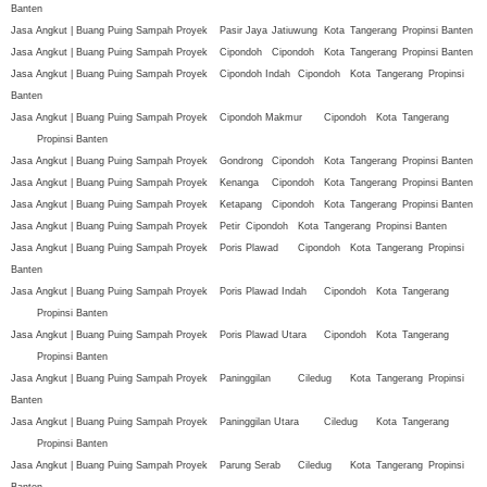
Banten
Jasa Angkut | Buang Puing Sampah Proyek
Pasir Jaya
Jatiuwung
Kota
Tangerang
Propinsi Banten
Jasa Angkut | Buang Puing Sampah Proyek
Cipondoh
Cipondoh
Kota
Tangerang
Propinsi Banten
Jasa Angkut | Buang Puing Sampah Proyek
Cipondoh Indah
Cipondoh
Kota
Tangerang
Propinsi
Banten
Jasa Angkut | Buang Puing Sampah Proyek
Cipondoh Makmur
Cipondoh
Kota
Tangerang
Propinsi Banten
Jasa Angkut | Buang Puing Sampah Proyek
Gondrong
Cipondoh
Kota
Tangerang
Propinsi Banten
Jasa Angkut | Buang Puing Sampah Proyek
Kenanga
Cipondoh
Kota
Tangerang
Propinsi Banten
Jasa Angkut | Buang Puing Sampah Proyek
Ketapang
Cipondoh
Kota
Tangerang
Propinsi Banten
Jasa Angkut | Buang Puing Sampah Proyek
Petir
Cipondoh
Kota
Tangerang
Propinsi Banten
Jasa Angkut | Buang Puing Sampah Proyek
Poris Plawad
Cipondoh
Kota
Tangerang
Propinsi
Banten
Jasa Angkut | Buang Puing Sampah Proyek
Poris Plawad Indah
Cipondoh
Kota
Tangerang
Propinsi Banten
Jasa Angkut | Buang Puing Sampah Proyek
Poris Plawad Utara
Cipondoh
Kota
Tangerang
Propinsi Banten
Jasa Angkut | Buang Puing Sampah Proyek
Paninggilan
Ciledug
Kota
Tangerang
Propinsi
Banten
Jasa Angkut | Buang Puing Sampah Proyek
Paninggilan Utara
Ciledug
Kota
Tangerang
Propinsi Banten
Jasa Angkut | Buang Puing Sampah Proyek
Parung Serab
Ciledug
Kota
Tangerang
Propinsi
Banten