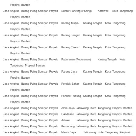
Propinsi Banten
Jasa Angkut | Buang Puing Sampah Proyek
Sumur Pancing (Pacing)
Karawaci
Kota
Tangerang
Propinsi Banten
Jasa Angkut | Buang Puing Sampah Proyek
Karang Mulya
Karang Tengah
Kota
Tangerang
Propinsi Banten
Jasa Angkut | Buang Puing Sampah Proyek
Karang Tengah
Karang Tengah
Kota
Tangerang
Propinsi Banten
Jasa Angkut | Buang Puing Sampah Proyek
Karang Timur
Karang Tengah
Kota
Tangerang
Propinsi Banten
Jasa Angkut | Buang Puing Sampah Proyek
Padurenan (Pedurenan)
Karang Tengah
Kota
Tangerang
Propinsi Banten
Jasa Angkut | Buang Puing Sampah Proyek
Parung Jaya
Karang Tengah
Kota
Tangerang
Propinsi Banten
Jasa Angkut | Buang Puing Sampah Proyek
Pondok Bahar
Karang Tengah
Kota
Tangerang
Propinsi Banten
Jasa Angkut | Buang Puing Sampah Proyek
Pondok Pucung
Karang Tengah
Kota
Tangerang
Propinsi Banten
Jasa Angkut | Buang Puing Sampah Proyek
Alam Jaya
Jatiuwung
Kota
Tangerang
Propinsi Banten
Jasa Angkut | Buang Puing Sampah Proyek
Gandasari
Jatiuwung
Kota
Tangerang
Propinsi Banten
Jasa Angkut | Buang Puing Sampah Proyek
Jatake
Jatiuwung
Kota
Tangerang
Propinsi Banten
Jasa Angkut | Buang Puing Sampah Proyek
Keroncong
Jatiuwung
Kota
Tangerang
Propinsi Banten
Jasa Angkut | Buang Puing Sampah Proyek
Manis Jaya
Jatiuwung
Kota
Tangerang
Propinsi