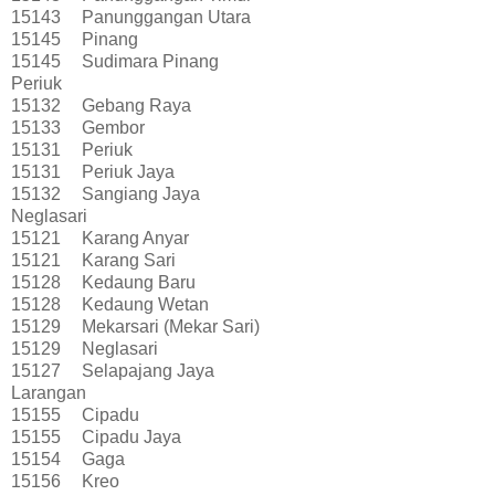
15143
Panunggangan Utara
15145
Pinang
15145
Sudimara Pinang
Periuk
15132
Gebang Raya
15133
Gembor
15131
Periuk
15131
Periuk Jaya
15132
Sangiang Jaya
Neglasari
15121
Karang Anyar
15121
Karang Sari
15128
Kedaung Baru
15128
Kedaung Wetan
15129
Mekarsari (Mekar Sari)
15129
Neglasari
15127
Selapajang Jaya
Larangan
15155
Cipadu
15155
Cipadu Jaya
15154
Gaga
15156
Kreo