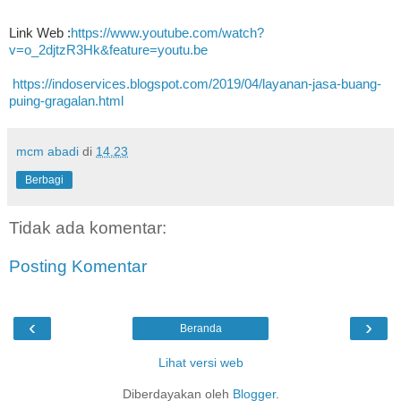
Link Web :
https://www.youtube.com/watch?
v=o_2djtzR3Hk&feature=youtu.be
https://indoservices.blogspot.com/2019/04/layanan-jasa-buang-
puing-gragalan.html
mcm abadi
di
14.23
Berbagi
Tidak ada komentar:
Posting Komentar
‹
›
Beranda
Lihat versi web
Diberdayakan oleh
Blogger
.