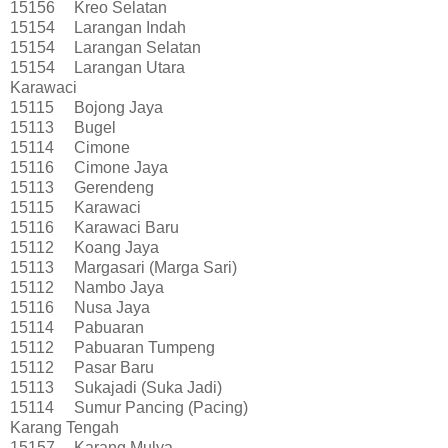
15156
Kreo Selatan
15154
Larangan Indah
15154
Larangan Selatan
15154
Larangan Utara
Karawaci
15115
Bojong Jaya
15113
Bugel
15114
Cimone
15116
Cimone Jaya
15113
Gerendeng
15115
Karawaci
15116
Karawaci Baru
15112
Koang Jaya
15113
Margasari (Marga Sari)
15112
Nambo Jaya
15116
Nusa Jaya
15114
Pabuaran
15112
Pabuaran Tumpeng
15112
Pasar Baru
15113
Sukajadi (Suka Jadi)
15114
Sumur Pancing (Pacing)
Karang Tengah
15157
Karang Mulya