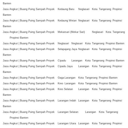
Banten
Jasa Angkut | Buang Puing Sampah Proyek
Kedaung Baru
Neglasari
Kota
Tangerang
Propinsi
Banten
Jasa Angkut | Buang Puing Sampah Proyek
Kedaung Wetan
Neglasari
Kota
Tangerang
Propinsi
Banten
Jasa Angkut | Buang Puing Sampah Proyek
Mekarsari (Mekar Sari)
Neglasari
Kota
Tangerang
Propinsi Banten
Jasa Angkut | Buang Puing Sampah Proyek
Neglasari
Neglasari
Kota
Tangerang
Propinsi Banten
Jasa Angkut | Buang Puing Sampah Proyek
Selapajang Jaya
Neglasari
Kota
Tangerang
Propinsi
Banten
Jasa Angkut | Buang Puing Sampah Proyek
Cipadu
Larangan
Kota
Tangerang
Propinsi Banten
Jasa Angkut | Buang Puing Sampah Proyek
Cipadu Jaya
Larangan
Kota
Tangerang
Propinsi
Banten
Jasa Angkut | Buang Puing Sampah Proyek
Gaga
Larangan
Kota
Tangerang
Propinsi Banten
Jasa Angkut | Buang Puing Sampah Proyek
Kreo
Larangan
Kota
Tangerang
Propinsi Banten
Jasa Angkut | Buang Puing Sampah Proyek
Kreo Selatan
Larangan
Kota
Tangerang
Propinsi
Banten
Jasa Angkut | Buang Puing Sampah Proyek
Larangan Indah
Larangan
Kota
Tangerang
Propinsi
Banten
Jasa Angkut | Buang Puing Sampah Proyek
Larangan Selatan
Larangan
Kota
Tangerang
Propinsi Banten
Jasa Angkut | Buang Puing Sampah Proyek
Larangan Utara
Larangan
Kota
Tangerang
Propinsi