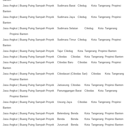
Jasa Angkut | Buang Puing Sampah Proyek
Sudimara Barat
Ciledug
Kota
Tangerang
Propinsi
Banten
Jasa Angkut | Buang Puing Sampah Proyek
Sudimara Jaya
Ciledug
Kota
Tangerang
Propinsi
Banten
Jasa Angkut | Buang Puing Sampah Proyek
Sudimara Selatan
Ciledug
Kota
Tangerang
Propinsi Banten
Jasa Angkut | Buang Puing Sampah Proyek
Sudimara Timur
Ciledug
Kota
Tangerang
Propinsi
Banten
Jasa Angkut | Buang Puing Sampah Proyek
Tajur
Ciledug
Kota
Tangerang
Propinsi Banten
Jasa Angkut | Buang Puing Sampah Proyek
Cibodas
Cibodas
Kota
Tangerang
Propinsi Banten
Jasa Angkut | Buang Puing Sampah Proyek
Cibodas Baru
Cibodas
Kota
Tangerang
Propinsi
Banten
Jasa Angkut | Buang Puing Sampah Proyek
Cibodasari (Cibodas Sari)
Cibodas
Kota
Tangerang
Propinsi Banten
Jasa Angkut | Buang Puing Sampah Proyek
Jatiuwung
Cibodas
Kota
Tangerang
Propinsi Banten
Jasa Angkut | Buang Puing Sampah Proyek
Panunggangan Barat
Cibodas
Kota
Tangerang
Propinsi Banten
Jasa Angkut | Buang Puing Sampah Proyek
Uwung Jaya
Cibodas
Kota
Tangerang
Propinsi
Banten
Jasa Angkut | Buang Puing Sampah Proyek
Belendung
Benda
Kota
Tangerang
Propinsi Banten
Jasa Angkut | Buang Puing Sampah Proyek
Benda
Benda
Kota
Tangerang
Propinsi Banten
Jasa Angkut | Buang Puing Sampah Proyek
Jurumudi
Benda
Kota
Tangerang
Propinsi Banten