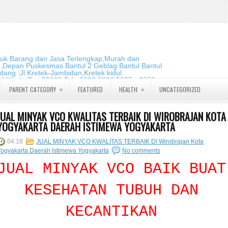
duk Barang dan Jasa Terlengkap,Murah dan
m,Depan Puskesmas Bantul 2 Geblag Bantul Bantul
ang :Jl Kretek-Jambidan,Kretek kidul
DIY.Kode Pos:55195 Telp:0823 2826 5635 - 0859
»
»
PARENT CATEGORY
FEATURED
HEALTH
UNCATEGORIZED
JUAL MINYAK VCO KWALITAS TERBAIK DI WIROBRAJAN KOTA
YOGYAKARTA DAERAH ISTIMEWA YOGYAKARTA
04.18
JUAL MINYAK VCO KWALITAS TERBAIK DI Wirobrajan Kota
ogyakarta Daerah Istimewa Yogyakarta
No comments
JUAL MINYAK VCO BAIK BUAT
KESEHATAN TUBUH DAN
KECANTIKAN