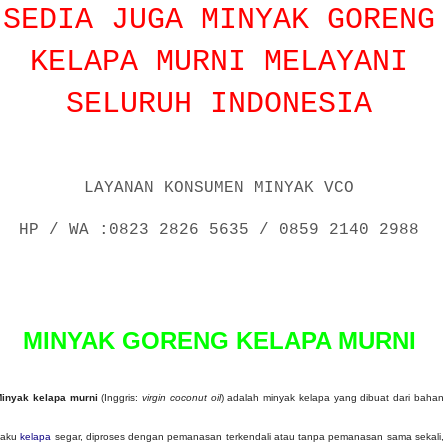
SEDIA JUGA MINYAK GORENG
KELAPA MURNI MELAYANI
SELURUH INDONESIA
LAYANAN KONSUMEN MINYAK VCO
HP / WA :0823 2826 5635 / 0859 2140 2988
P
o
s
MINYAK GORENG KELAPA MURNI
e
d
o
inyak kelapa murni
(Inggris:
virgin coconut oil
) adalah minyak kelapa yang dibuat dari bahan
n
baku
kelapa
segar, diproses dengan pemanasan terkendali atau tanpa pemanasan sama sekali,