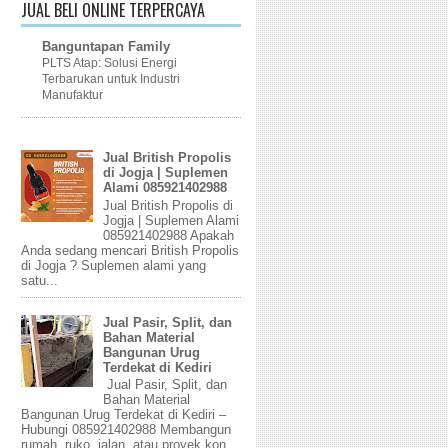
JUAL BELI ONLINE TERPERCAYA
Banguntapan Family
PLTS Atap: Solusi Energi
Terbarukan untuk Industri
Manufaktur
Jual British Propolis
di Jogja | Suplemen
Alami 085921402988
Jual British Propolis di
Jogja | Suplemen Alami
085921402988 Apakah
Anda sedang mencari British Propolis
di Jogja ? Suplemen alami yang
satu...
Jual Pasir, Split, dan
Bahan Material
Bangunan Urug
Terdekat di Kediri
Jual Pasir, Split, dan
Bahan Material
Bangunan Urug Terdekat di Kediri –
Hubungi 085921402988 Membangun
rumah, ruko, jalan, atau proyek kon...