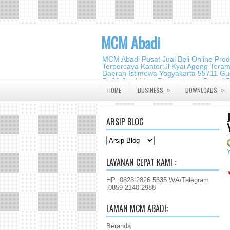
MCM Abadi
MCM Abadi Pusat Jual Beli Online Pro
Terpercaya Kantor:Jl Kyai Ageng Tera
Daerah Istimewa Yogyakarta 55711 Gud
Rt.01,Jambidan, Banguntapan,Bantul,
2140 2988
»
»
HOME
BUSINESS
DOWNLOADS
ARSIP BLOG
Y
LAYANAN CEPAT KAMI :
HP :0823 2826 5635 WA/Telegram
:0859 2140 2988
LAMAN MCM ABADI:
Beranda