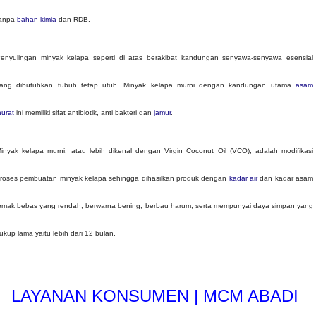
anpa
bahan kimia
dan RDB.
enyulingan minyak kelapa seperti di atas berakibat kandungan senyawa-senyawa esensial
ang dibutuhkan tubuh tetap utuh. Minyak kelapa murni dengan kandungan utama
asam
aurat
ini memiliki sifat antibiotik, anti bakteri dan
jamur
.
inyak kelapa murni, atau lebih dikenal dengan Virgin Coconut Oil (VCO), adalah modifikasi
roses pembuatan minyak kelapa sehingga dihasilkan produk dengan
kadar air
dan kadar asam
emak bebas yang rendah, berwarna bening, berbau harum, serta mempunyai daya simpan yang
ukup lama yaitu lebih dari 12 bulan.
LAYANAN KONSUMEN | MCM ABADI