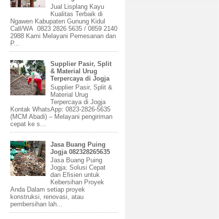
Jual Lisplang Kayu
Kualitas Terbaik di
Ngawen Kabupaten Gunung Kidul
Call/WA 0823 2826 5635 / 0859 2140
2988 Kami Melayani Pemesanan dan
P...
Supplier Pasir, Split
& Material Urug
Terpercaya di Jogja
Supplier Pasir, Split &
Material Urug
Terpercaya di Jogja
Kontak WhatsApp: 0823-2826-5635
(MCM Abadi) – Melayani pengiriman
cepat ke s...
Jasa Buang Puing
Jogja 082328265635
Jasa Buang Puing
Jogja: Solusi Cepat
dan Efisien untuk
Kebersihan Proyek
Anda Dalam setiap proyek
konstruksi, renovasi, atau
pembersihan lah...