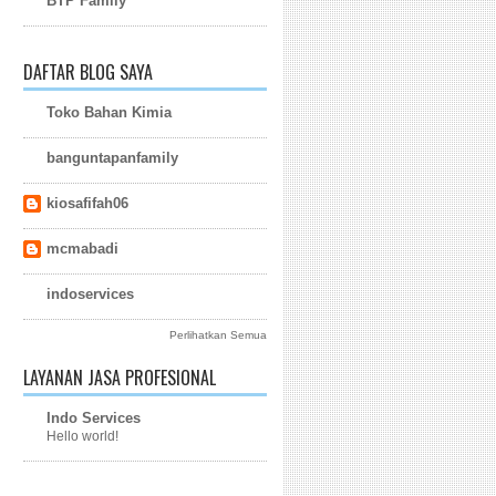
BTP Family
DAFTAR BLOG SAYA
Toko Bahan Kimia
banguntapanfamily
kiosafifah06
mcmabadi
indoservices
Perlihatkan Semua
LAYANAN JASA PROFESIONAL
Indo Services
Hello world!