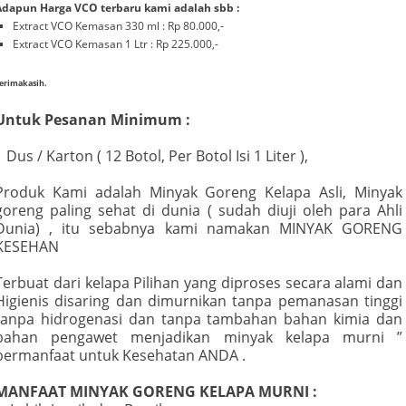
Adapun Harga VCO terbaru kami adalah sbb :
Extract VCO Kemasan 330 ml : Rp 80.000,-
Extract VCO Kemasan 1 Ltr : Rp 225.000,-
erimakasih.
Untuk Pesanan Minimum :
1 Dus / Karton ( 12 Botol, Per Botol Isi 1 Liter ),
Produk Kami adalah Minyak Goreng Kelapa Asli, Minyak
goreng paling sehat di dunia ( sudah diuji oleh para Ahli
Dunia) , itu sebabnya kami namakan MINYAK GORENG
KESEHAN
Terbuat dari kelapa Pilihan yang diproses secara alami dan
Higienis disaring dan dimurnikan tanpa pemanasan tinggi
tanpa hidrogenasi dan tanpa tambahan bahan kimia dan
bahan pengawet menjadikan minyak kelapa murni ”
bermanfaat untuk Kesehatan ANDA .
MANFAAT MINYAK GORENG KELAPA MURNI :