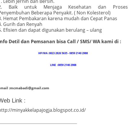
1. Lebih Jernih dan Bersih.
2. Baik untuk Menjaga Kesehatan dan Proses
Penyembuhan Beberapa Penyakit. ( Non Kolesterol)
3. Hemat Pembakaran karena mudah dan Cepat Panas
4. Gurih dan Renyah
5. Efisien dan dapat digunakan berulang – ulang
Info Detil dan Pemsanan bisa Call / SMS/ WA kami di :
HP/WA :0823 2826 5635 - 0859 2140 2988
LINE :0859 2140 2988
email :mcmabadi@gmail.com
Web Link :
http://minyakkelapajogja.blogspot.co.id/
_______________________________________