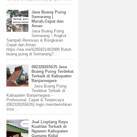
Jasa Buang Puing
Semarang |
Murah,Cepat dan
Aman
Jasa Buang Puing
Semarang – Angkut
Sampah Renovasi & Bongkaran
Cepat dan Aman
https://wa.me/6285921402988 Butuh
buang puing di Semarang?...
082328265635 Jasa
Buang Puing Terdekat
Terbaik di Kabupaten
Banjarnegara
Jasa Buang Puing
Terdekat Terbaik di
Kabupaten Banjarnegara –
Profesional, Cepat & Terpercaya
(082328265635) Ingin membersihkan
sisa ...
Jual Lisplang Kayu
Kualitas Terbaik di
Ngawen Kabupaten
Gunung Kidul