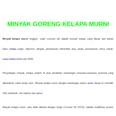
P
o
s
t
MINYAK GORENG KELAPA MURNI
e
d
o
n
Minyak kelapa murni
(Inggris:
virgin coconut oil
) adalah minyak kelapa yang dibuat dari bahan
baku
kelapa
segar, diproses dengan pemanasan terkendali atau tanpa pemanasan sama sekali,
tanpa
bahan kimia
dan RDB.
Penyulingan minyak kelapa seperti di atas berakibat kandungan senyawa-senyawa esensial yang
dibutuhkan tubuh tetap utuh. Minyak kelapa murni dengan kandungan utama
asam laurat
ini memiliki
sifat antibiotik, anti bakteri dan
jamur
.
Minyak kelapa murni, atau lebih dikenal dengan Virgin Coconut Oil (VCO), adalah modifikasi proses