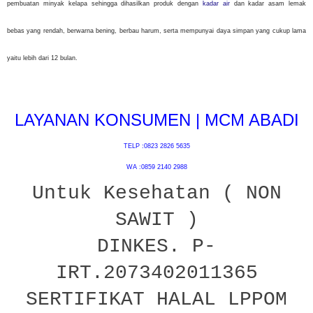
pembuatan minyak kelapa sehingga dihasilkan produk dengan
kadar air
dan kadar asam lemak
bebas yang rendah, berwarna bening, berbau harum, serta mempunyai daya simpan yang cukup lama
yaitu lebih dari 12 bulan.
LAYANAN KONSUMEN | MCM ABADI
TELP :0823 2826 5635
WA :0859 2140 2988
Untuk Kesehatan ( NON
SAWIT )
DINKES. P-
IRT.2073402011365
SERTIFIKAT HALAL LPPOM