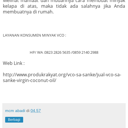
Melihat manfaat dan mudahnya cara membuat minyak
kelapa di atas, maka tidak ada salahnya jika Anda
membuatnya di rumah.
LAYANAN KONSUMEN MINYAK VCO :
HP/ WA :0823 2826 5635 /0859 2140 2988
Web Link :
http://www.produkrakyat.org/vco-sa-sanke/jual-vco-sa-
sanke-virgin-coconut-oil/
mcm abadi
di
04.57
Berbagi