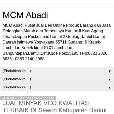
MCM Abadi
MCM Abadi Pusat Jual Beli Online Produk Barang dan Jasa
Terlengkap,Murah dan Terpercaya Kantor:Jl Kyai Ageng
Teram,Depan Puskesmas Bantul 2 Geblag Bantul Bantul
Daerah Istimewa Yogyakarta 55711 Gudang :Jl Kretek-
Jambidan,Kretek kidul Rt.01,Jambidan,
Banguntapan,Bantul,DIY.Kode Pos:55195 Telp:0823 2826
5635 - 0859 2140 2988
▼
▼
▼
Minggu, 07 Oktober 2018
JUAL MINYAK VCO KWALITAS
TERBAIK DI Sewon Kabupaten Bantul