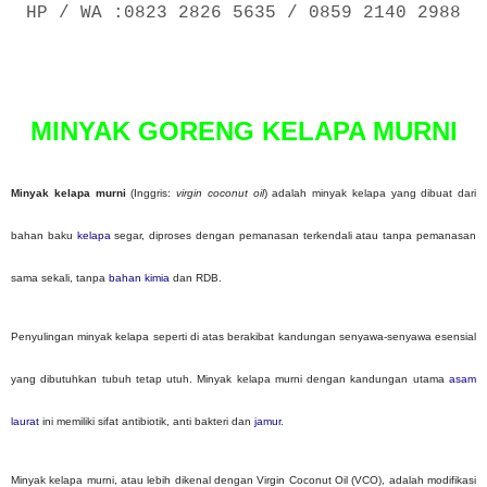
HP / WA :0823 2826 5635 / 0859 2140 2988
P
o
s
t
MINYAK GORENG KELAPA MURNI
e
d
o
n
Minyak kelapa murni
(Inggris:
virgin coconut oil
) adalah minyak kelapa yang dibuat dari
bahan baku
kelapa
segar, diproses dengan pemanasan terkendali atau tanpa pemanasan
sama sekali, tanpa
bahan kimia
dan RDB.
Penyulingan minyak kelapa seperti di atas berakibat kandungan senyawa-senyawa esensial
yang dibutuhkan tubuh tetap utuh. Minyak kelapa murni dengan kandungan utama
asam
laurat
ini memiliki sifat antibiotik, anti bakteri dan
jamur
.
Minyak kelapa murni, atau lebih dikenal dengan Virgin Coconut Oil (VCO), adalah modifikasi