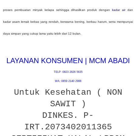
proses pembuatan minyak kelapa sehingga dihasilkan produk dengan
kadar air
dan
kadar asam lemak bebas yang rendah, berwarna bening, berbau harum, serta mempunyai
daya simpan yang cukup lama yaitu lebih dari 12 bulan.
LAYANAN KONSUMEN | MCM ABADI
TELP :0823 2826 5635
WA :0859 2140 2988
Untuk Kesehatan ( NON
SAWIT )
DINKES. P-
IRT.2073402011365