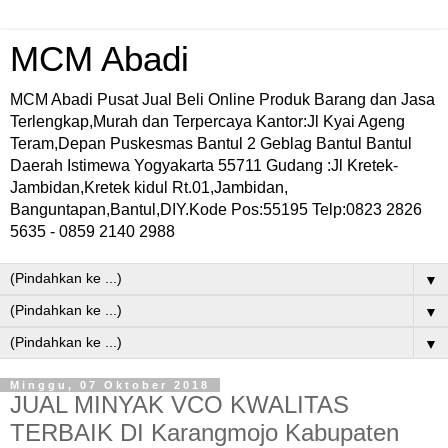
MCM Abadi
MCM Abadi Pusat Jual Beli Online Produk Barang dan Jasa
Terlengkap,Murah dan Terpercaya Kantor:Jl Kyai Ageng
Teram,Depan Puskesmas Bantul 2 Geblag Bantul Bantul
Daerah Istimewa Yogyakarta 55711 Gudang :Jl Kretek-
Jambidan,Kretek kidul Rt.01,Jambidan,
Banguntapan,Bantul,DIY.Kode Pos:55195 Telp:0823 2826
5635 - 0859 2140 2988
▼
▼
▼
Minggu, 07 Oktober 2018
JUAL MINYAK VCO KWALITAS
TERBAIK DI Karangmojo Kabupaten