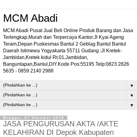
MCM Abadi
MCM Abadi Pusat Jual Beli Online Produk Barang dan Jasa
Terlengkap,Murah dan Terpercaya Kantor:Jl Kyai Ageng
Teram,Depan Puskesmas Bantul 2 Geblag Bantul Bantul
Daerah Istimewa Yogyakarta 55711 Gudang :Jl Kretek-
Jambidan,Kretek kidul Rt.01,Jambidan,
Banguntapan,Bantul,DIY.Kode Pos:55195 Telp:0823 2826
5635 - 0859 2140 2988
▼
▼
▼
Minggu, 07 Oktober 2018
JASA PENGURUSAN AKTA /AKTE
KELAHIRAN DI Depok Kabupaten