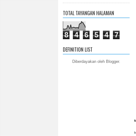
TOTAL TAYANGAN HALAMAN
8
4
6
5
4
7
DEFINITION LIST
Diberdayakan oleh
Blogger
.
t
M