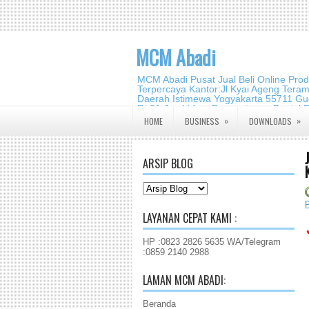
MCM Abadi
MCM Abadi Pusat Jual Beli Online Pro
Terpercaya Kantor:Jl Kyai Ageng Tera
Daerah Istimewa Yogyakarta 55711 Gud
Rt.01,Jambidan, Banguntapan,Bantul,
2140 2988
»
»
HOME
BUSINESS
DOWNLOADS
ARSIP BLOG
P
LAYANAN CEPAT KAMI :
HP :0823 2826 5635 WA/Telegram
:0859 2140 2988
LAMAN MCM ABADI:
Beranda