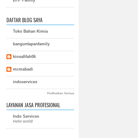
BTP Family
DAFTAR BLOG SAYA
Toko Bahan Kimia
banguntapanfamily
kiosafifah06
mcmabadi
indoservices
Perlihatkan Semua
LAYANAN JASA PROFESIONAL
Indo Services
Hello world!