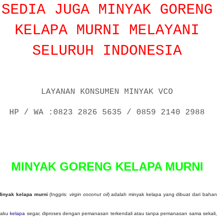
SEDIA JUGA MINYAK GORENG
KELAPA MURNI MELAYANI
SELURUH INDONESIA
LAYANAN KONSUMEN MINYAK VCO
HP / WA :0823 2826 5635 / 0859 2140 2988
P
o
s
MINYAK GORENG KELAPA MURNI
e
d
o
inyak kelapa murni
(Inggris:
virgin coconut oil
) adalah minyak kelapa yang dibuat dari bahan
n
baku
kelapa
segar, diproses dengan pemanasan terkendali atau tanpa pemanasan sama sekali,