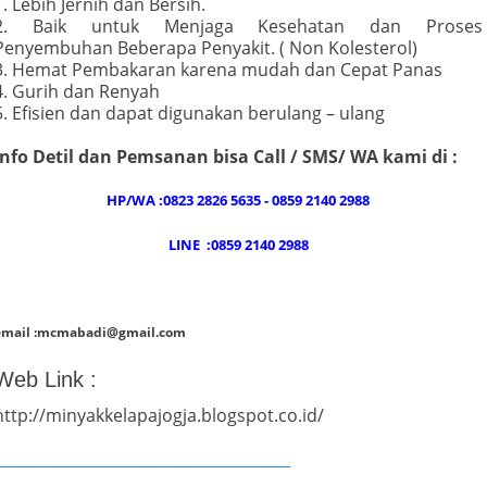
1. Lebih Jernih dan Bersih.
2. Baik untuk Menjaga Kesehatan dan Proses
Penyembuhan Beberapa Penyakit. ( Non Kolesterol)
3. Hemat Pembakaran karena mudah dan Cepat Panas
4. Gurih dan Renyah
5. Efisien dan dapat digunakan berulang – ulang
Info Detil dan Pemsanan bisa Call / SMS/ WA kami di :
HP/WA :0823 2826 5635 - 0859 2140 2988
LINE :0859 2140 2988
email :mcmabadi@gmail.com
Web Link :
http://minyakkelapajogja.blogspot.co.id/
_______________________________________