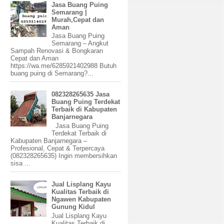
Jasa Buang Puing
Semarang |
Murah,Cepat dan
Aman
Jasa Buang Puing
Semarang – Angkut
Sampah Renovasi & Bongkaran
Cepat dan Aman
https://wa.me/6285921402988 Butuh
buang puing di Semarang?...
082328265635 Jasa
Buang Puing Terdekat
Terbaik di Kabupaten
Banjarnegara
Jasa Buang Puing
Terdekat Terbaik di
Kabupaten Banjarnegara –
Profesional, Cepat & Terpercaya
(082328265635) Ingin membersihkan
sisa ...
Jual Lisplang Kayu
Kualitas Terbaik di
Ngawen Kabupaten
Gunung Kidul
Jual Lisplang Kayu
Kualitas Terbaik di