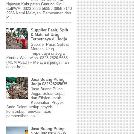
Ngawen Kabupaten Gunung Kidul
Call/WA 0823 2826 5635 / 0859 2140
2988 Kami Melayani Pemesanan dan
P...
Supplier Pasir, Split
& Material Urug
Terpercaya di Jogja
Supplier Pasir, Split &
Material Urug
Terpercaya di Jogja
Kontak WhatsApp: 0823-2826-5635
(MCM Abadi) – Melayani pengiriman
cepat ke s...
Jasa Buang Puing
Jogja 082328265635
Jasa Buang Puing
Jogja: Solusi Cepat
dan Efisien untuk
Kebersihan Proyek
Anda Dalam setiap proyek
konstruksi, renovasi, atau
pembersihan lah...
Jasa Buang Puing
Solo 082328265635