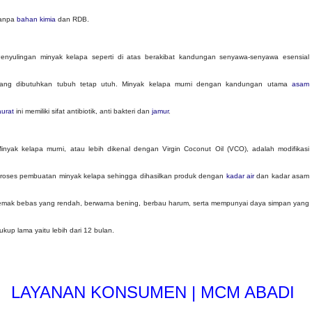
anpa
bahan kimia
dan RDB.
enyulingan minyak kelapa seperti di atas berakibat kandungan senyawa-senyawa esensial
ang dibutuhkan tubuh tetap utuh. Minyak kelapa murni dengan kandungan utama
asam
aurat
ini memiliki sifat antibiotik, anti bakteri dan
jamur
.
inyak kelapa murni, atau lebih dikenal dengan Virgin Coconut Oil (VCO), adalah modifikasi
roses pembuatan minyak kelapa sehingga dihasilkan produk dengan
kadar air
dan kadar asam
emak bebas yang rendah, berwarna bening, berbau harum, serta mempunyai daya simpan yang
ukup lama yaitu lebih dari 12 bulan.
LAYANAN KONSUMEN | MCM ABADI