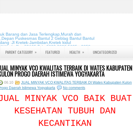
duk Barang dan Jasa Terlengkap,Murah dan
m,Depan Puskesmas Bantul 2 Geblag Bantul Bantul
ang :Jl Kretek-Jambidan,Kretek kidul
DIY.Kode Pos:55195 Telp:0823 2826 5635 - 0859
»
»
PARENT CATEGORY
FEATURED
HEALTH
UNCATEGORIZED
JUAL MINYAK VCO KWALITAS TERBAIK DI WATES KABUPATEN
KULON PROGO DAERAH ISTIMEWA YOGYAKARTA
06.10
JUAL MINYAK VCO KWALITAS TERBAIK DI Wates Kabupaten Kulon
rogo Daerah Istimewa Yogyakarta
No comments
JUAL MINYAK VCO BAIK BUAT
KESEHATAN TUBUH DAN
KECANTIKAN