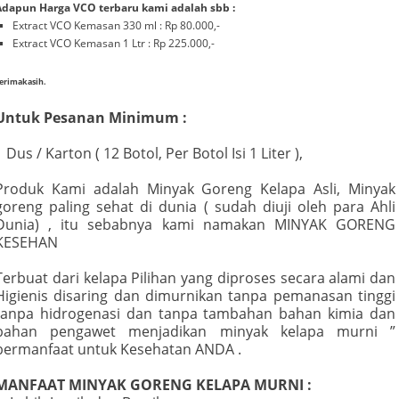
Adapun Harga VCO terbaru kami adalah sbb :
Extract VCO Kemasan 330 ml : Rp 80.000,-
Extract VCO Kemasan 1 Ltr : Rp 225.000,-
erimakasih.
Untuk Pesanan Minimum :
1 Dus / Karton ( 12 Botol, Per Botol Isi 1 Liter ),
Produk Kami adalah Minyak Goreng Kelapa Asli, Minyak
goreng paling sehat di dunia ( sudah diuji oleh para Ahli
Dunia) , itu sebabnya kami namakan MINYAK GORENG
KESEHAN
Terbuat dari kelapa Pilihan yang diproses secara alami dan
Higienis disaring dan dimurnikan tanpa pemanasan tinggi
tanpa hidrogenasi dan tanpa tambahan bahan kimia dan
bahan pengawet menjadikan minyak kelapa murni ”
bermanfaat untuk Kesehatan ANDA .
MANFAAT MINYAK GORENG KELAPA MURNI :