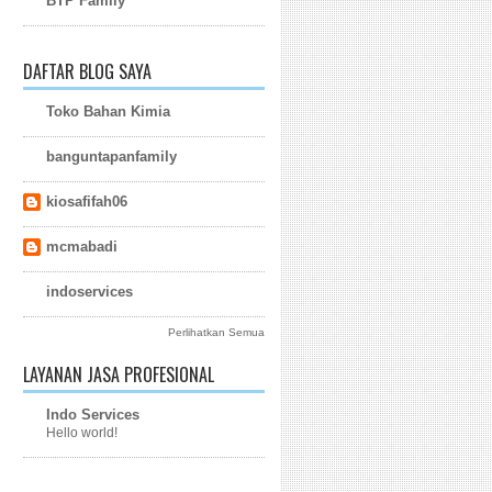
BTP Family
DAFTAR BLOG SAYA
Toko Bahan Kimia
banguntapanfamily
kiosafifah06
mcmabadi
indoservices
Perlihatkan Semua
LAYANAN JASA PROFESIONAL
Indo Services
Hello world!