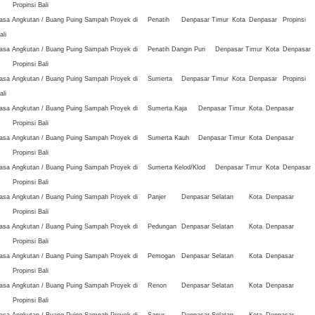
Propinsi Bali
asa Angkutan / Buang Puing Sampah Proyek di
Penatih
Denpasar Timur
Kota
Denpasar
Propinsi
ali
asa Angkutan / Buang Puing Sampah Proyek di
Penatih Dangin Puri
Denpasar Timur
Kota
Denpasar
Propinsi Bali
asa Angkutan / Buang Puing Sampah Proyek di
Sumerta
Denpasar Timur
Kota
Denpasar
Propinsi
ali
asa Angkutan / Buang Puing Sampah Proyek di
Sumerta Kaja
Denpasar Timur
Kota
Denpasar
Propinsi Bali
asa Angkutan / Buang Puing Sampah Proyek di
Sumerta Kauh
Denpasar Timur
Kota
Denpasar
Propinsi Bali
asa Angkutan / Buang Puing Sampah Proyek di
Sumerta Kelod/Klod
Denpasar Timur
Kota
Denpasar
Propinsi Bali
asa Angkutan / Buang Puing Sampah Proyek di
Panjer
Denpasar Selatan
Kota
Denpasar
Propinsi Bali
asa Angkutan / Buang Puing Sampah Proyek di
Pedungan
Denpasar Selatan
Kota
Denpasar
Propinsi Bali
asa Angkutan / Buang Puing Sampah Proyek di
Pemogan
Denpasar Selatan
Kota
Denpasar
Propinsi Bali
asa Angkutan / Buang Puing Sampah Proyek di
Renon
Denpasar Selatan
Kota
Denpasar
Propinsi Bali