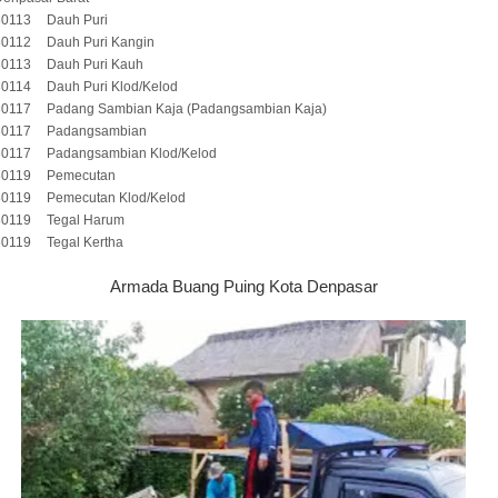
80113
Dauh Puri
80112
Dauh Puri Kangin
80113
Dauh Puri Kauh
80114
Dauh Puri Klod/Kelod
80117
Padang Sambian Kaja (Padangsambian Kaja)
80117
Padangsambian
80117
Padangsambian Klod/Kelod
80119
Pemecutan
80119
Pemecutan Klod/Kelod
80119
Tegal Harum
80119
Tegal Kertha
Armada Buang Puing Kota Denpasar