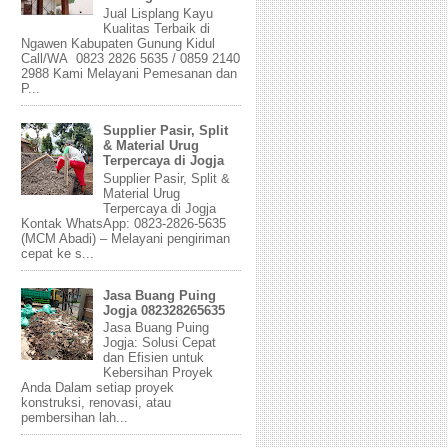
Jual Lisplang Kayu
Kualitas Terbaik di
Ngawen Kabupaten Gunung Kidul
Call/WA 0823 2826 5635 / 0859 2140
2988 Kami Melayani Pemesanan dan
P...
Supplier Pasir, Split
& Material Urug
Terpercaya di Jogja
Supplier Pasir, Split &
Material Urug
Terpercaya di Jogja
Kontak WhatsApp: 0823-2826-5635
(MCM Abadi) – Melayani pengiriman
cepat ke s...
Jasa Buang Puing
Jogja 082328265635
Jasa Buang Puing
Jogja: Solusi Cepat
dan Efisien untuk
Kebersihan Proyek
Anda Dalam setiap proyek
konstruksi, renovasi, atau
pembersihan lah...