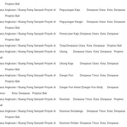
Propinsi Bali
asa Angkutan / Buang Puing Sampah Proyek di
Peguyangan Kaja
Denpasar Utara
Kota
Denpasar
Propinsi Bali
asa Angkutan / Buang Puing Sampah Proyek di
Peguyangan Kangin
Denpasar Utara
Kota
Denpasar
Propinsi Bali
asa Angkutan / Buang Puing Sampah Proyek di
Pemecutan Kaja
Denpasar Utara
Kota
Denpasar
Propinsi Bali
asa Angkutan / Buang Puing Sampah Proyek di
Tonja
Denpasar Utara
Kota
Denpasar
Propinsi Bali
asa Angkutan / Buang Puing Sampah Proyek di
Ubung
Denpasar Utara
Kota
Denpasar
Propinsi
ali
asa Angkutan / Buang Puing Sampah Proyek di
Ubung Kaja
Denpasar Utara
Kota
Denpasar
Propinsi Bali
asa Angkutan / Buang Puing Sampah Proyek di
Dangin Puri
Denpasar Timur
Kota
Denpasar
Propinsi Bali
asa Angkutan / Buang Puing Sampah Proyek di
Dangin Puri Kelod (Dangin Puri Klod)
Denpasar
imur
Kota
Denpasar
Propinsi Bali
asa Angkutan / Buang Puing Sampah Proyek di
Kesiman
Denpasar Timur
Kota
Denpasar
Propinsi
ali
asa Angkutan / Buang Puing Sampah Proyek di
Kesiman Kertalangu
Denpasar Timur
Kota
Denpasar
Propinsi Bali
asa Angkutan / Buang Puing Sampah Proyek di
Kesiman Petilan
Denpasar Timur
Kota
Denpasar