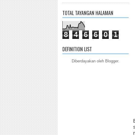
TOTAL TAYANGAN HALAMAN
8
4
6
6
0
1
DEFINITION LIST
Diberdayakan oleh
Blogger
.