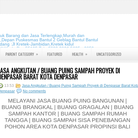
duk Barang dan Jasa Terlengkap,Murah dan
m,Depan Puskesmas Bantul 2 Geblag Bantul Bantul
ang :Jl Kretek-Jambidan,Kretek kidul
DIY.Kode Pos:55195 Telp:0823 2826 5635 - 0859
»
»
PARENT CATEGORY
FEATURED
HEALTH
UNCATEGORIZED
JASA ANGKUTAN / BUANG PUING SAMPAH PROYEK DI
DENPASAR BARAT KOTA DENPASAR
13.53
Jasa Angkutan / Buang Puing Sampah Proyek di Denpasar Barat Kot
Denpasar
No comments
MELAYANI JASA BUANG PUING BANGUNAN |
BUANG BRANGKAL | BUANG GRAGALAN | BUANG
SAMPAH KANTOR | BUANG SAMPAH RUMAH
TANGGA | BUANG SAMPAH SISA PENEBANGAN
POHON AREA KOTA DENPASAR PROPINSI BALI