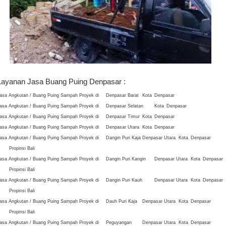
Layanan Jasa Buang Puing Denpasar :
asa Angkutan / Buang Puing Sampah Proyek di
Denpasar Barat
Kota
Denpasar
asa Angkutan / Buang Puing Sampah Proyek di
Denpasar Selatan
Kota
Denpasar
asa Angkutan / Buang Puing Sampah Proyek di
Denpasar Timur
Kota
Denpasar
asa Angkutan / Buang Puing Sampah Proyek di
Denpasar Utara
Kota
Denpasar
asa Angkutan / Buang Puing Sampah Proyek di
Dangin Puri Kaja
Denpasar Utara
Kota
Denpasar
Propinsi Bali
asa Angkutan / Buang Puing Sampah Proyek di
Dangin Puri Kangin
Denpasar Utara
Kota
Denpasar
Propinsi Bali
asa Angkutan / Buang Puing Sampah Proyek di
Dangin Puri Kauh
Denpasar Utara
Kota
Denpasar
Propinsi Bali
asa Angkutan / Buang Puing Sampah Proyek di
Dauh Puri Kaja
Denpasar Utara
Kota
Denpasar
Propinsi Bali
asa Angkutan / Buang Puing Sampah Proyek di
Peguyangan
Denpasar Utara
Kota
Denpasar