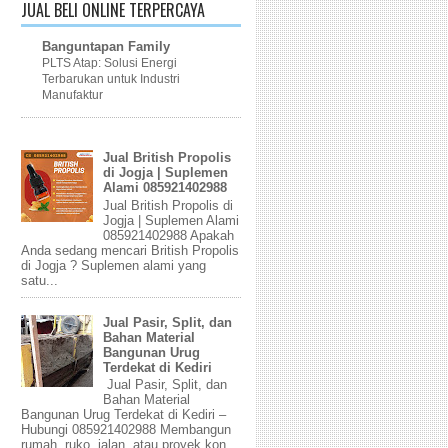
JUAL BELI ONLINE TERPERCAYA
Banguntapan Family
PLTS Atap: Solusi Energi
Terbarukan untuk Industri
Manufaktur
Jual British Propolis
di Jogja | Suplemen
Alami 085921402988
Jual British Propolis di
Jogja | Suplemen Alami
085921402988 Apakah
Anda sedang mencari British Propolis
di Jogja ? Suplemen alami yang
satu...
Jual Pasir, Split, dan
Bahan Material
Bangunan Urug
Terdekat di Kediri
Jual Pasir, Split, dan
Bahan Material
Bangunan Urug Terdekat di Kediri –
Hubungi 085921402988 Membangun
rumah, ruko, jalan, atau proyek kon...