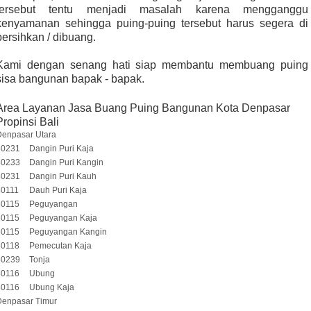
tersebut tentu menjadi masalah karena mengganggu
kenyamanan sehingga puing-puing tersebut harus segera di
bersihkan / dibuang.
Kami dengan senang hati siap membantu membuang puing
sisa bangunan bapak - bapak.
Area Layanan Jasa Buang Puing Bangunan Kota Denpasar
Propinsi Bali
Denpasar Utara
80231
Dangin Puri Kaja
80233
Dangin Puri Kangin
80231
Dangin Puri Kauh
80111
Dauh Puri Kaja
80115
Peguyangan
80115
Peguyangan Kaja
80115
Peguyangan Kangin
80118
Pemecutan Kaja
80239
Tonja
80116
Ubung
80116
Ubung Kaja
Denpasar Timur