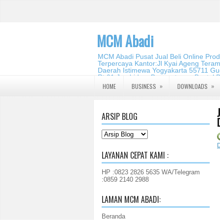
MCM Abadi
MCM Abadi Pusat Jual Beli Online Pro
Terpercaya Kantor:Jl Kyai Ageng Tera
Daerah Istimewa Yogyakarta 55711 Gud
Rt.01,Jambidan, Banguntapan,Bantul,
2140 2988
»
»
HOME
BUSINESS
DOWNLOADS
ARSIP BLOG
LAYANAN CEPAT KAMI :
HP :0823 2826 5635 WA/Telegram
:0859 2140 2988
LAMAN MCM ABADI:
Beranda