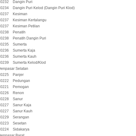
80232
Dangin Puri
80234
Dangin Puri Kelod (Dangin Puri Klod)
80237
Kesiman
80237
Kesiman Kertalangu
80237
Kesiman Petilan
80238
Penatih
80238
Penatih Dangin Puri
80235
Sumerta
80236
Sumerta Kaja
80236
Sumerta Kauh
80239
Sumerta Kelod/Klod
Denpasar Selatan
80225
Panjer
80222
Pedungan
80221
Pemogan
80226
Renon
80228
Sanur
80227
Sanur Kaja
80227
Sanur Kauh
80229
Serangan
80223
Sesetan
80224
Sidakarya
Denpasar Barat