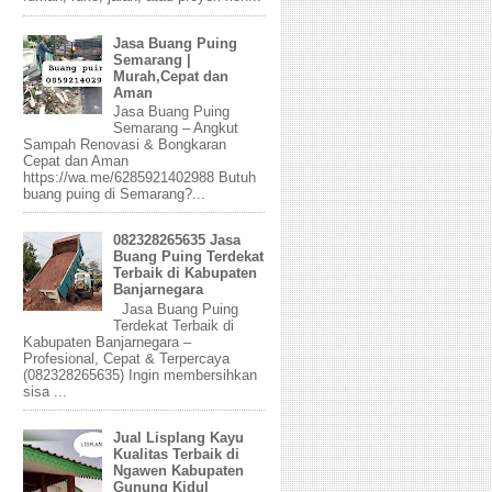
Jasa Buang Puing
Semarang |
Murah,Cepat dan
Aman
Jasa Buang Puing
Semarang – Angkut
Sampah Renovasi & Bongkaran
Cepat dan Aman
https://wa.me/6285921402988 Butuh
buang puing di Semarang?...
082328265635 Jasa
Buang Puing Terdekat
Terbaik di Kabupaten
Banjarnegara
Jasa Buang Puing
Terdekat Terbaik di
Kabupaten Banjarnegara –
Profesional, Cepat & Terpercaya
(082328265635) Ingin membersihkan
sisa ...
Jual Lisplang Kayu
Kualitas Terbaik di
Ngawen Kabupaten
Gunung Kidul