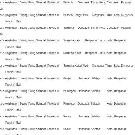
asa Angkutan / Buang Puing Sampah Proyek di
Penatih
Denpasar Timur
Kota
Denpasar
Propinsi
ali
asa Angkutan / Buang Puing Sampah Proyek di
Penatih Dangin Puri
Denpasar Timur
Kota
Denpasar
Propinsi Bali
asa Angkutan / Buang Puing Sampah Proyek di
Sumerta
Denpasar Timur
Kota
Denpasar
Propinsi
ali
asa Angkutan / Buang Puing Sampah Proyek di
Sumerta Kaja
Denpasar Timur
Kota
Denpasar
Propinsi Bali
asa Angkutan / Buang Puing Sampah Proyek di
Sumerta Kauh
Denpasar Timur
Kota
Denpasar
Propinsi Bali
asa Angkutan / Buang Puing Sampah Proyek di
Sumerta Kelod/Klod
Denpasar Timur
Kota
Denpasar
Propinsi Bali
asa Angkutan / Buang Puing Sampah Proyek di
Panjer
Denpasar Selatan
Kota
Denpasar
Propinsi Bali
asa Angkutan / Buang Puing Sampah Proyek di
Pedungan
Denpasar Selatan
Kota
Denpasar
Propinsi Bali
asa Angkutan / Buang Puing Sampah Proyek di
Pemogan
Denpasar Selatan
Kota
Denpasar
Propinsi Bali
asa Angkutan / Buang Puing Sampah Proyek di
Renon
Denpasar Selatan
Kota
Denpasar
Propinsi Bali
asa Angkutan / Buang Puing Sampah Proyek di
Sanur
Denpasar Selatan
Kota
Denpasar