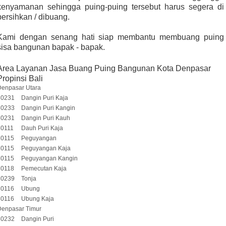
kenyamanan sehingga puing-puing tersebut harus segera di
bersihkan / dibuang.
Kami dengan senang hati siap membantu membuang puing
sisa bangunan bapak - bapak.
Area Layanan Jasa Buang Puing Bangunan Kota Denpasar
Propinsi Bali
Denpasar Utara
80231
Dangin Puri Kaja
80233
Dangin Puri Kangin
80231
Dangin Puri Kauh
80111
Dauh Puri Kaja
80115
Peguyangan
80115
Peguyangan Kaja
80115
Peguyangan Kangin
80118
Pemecutan Kaja
80239
Tonja
80116
Ubung
80116
Ubung Kaja
Denpasar Timur
80232
Dangin Puri