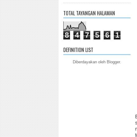
TOTAL TAYANGAN HALAMAN
8
4
7
5
6
1
DEFINITION LIST
Diberdayakan oleh
Blogger
.