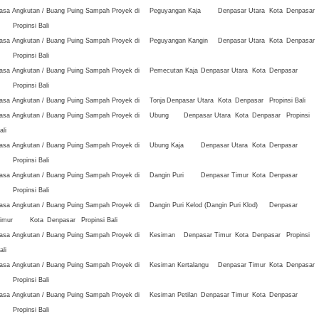
asa Angkutan / Buang Puing Sampah Proyek di
Peguyangan Kaja
Denpasar Utara
Kota
Denpasar
Propinsi Bali
asa Angkutan / Buang Puing Sampah Proyek di
Peguyangan Kangin
Denpasar Utara
Kota
Denpasar
Propinsi Bali
asa Angkutan / Buang Puing Sampah Proyek di
Pemecutan Kaja
Denpasar Utara
Kota
Denpasar
Propinsi Bali
asa Angkutan / Buang Puing Sampah Proyek di
Tonja
Denpasar Utara
Kota
Denpasar
Propinsi Bali
asa Angkutan / Buang Puing Sampah Proyek di
Ubung
Denpasar Utara
Kota
Denpasar
Propinsi
ali
asa Angkutan / Buang Puing Sampah Proyek di
Ubung Kaja
Denpasar Utara
Kota
Denpasar
Propinsi Bali
asa Angkutan / Buang Puing Sampah Proyek di
Dangin Puri
Denpasar Timur
Kota
Denpasar
Propinsi Bali
asa Angkutan / Buang Puing Sampah Proyek di
Dangin Puri Kelod (Dangin Puri Klod)
Denpasar
imur
Kota
Denpasar
Propinsi Bali
asa Angkutan / Buang Puing Sampah Proyek di
Kesiman
Denpasar Timur
Kota
Denpasar
Propinsi
ali
asa Angkutan / Buang Puing Sampah Proyek di
Kesiman Kertalangu
Denpasar Timur
Kota
Denpasar
Propinsi Bali
asa Angkutan / Buang Puing Sampah Proyek di
Kesiman Petilan
Denpasar Timur
Kota
Denpasar
Propinsi Bali