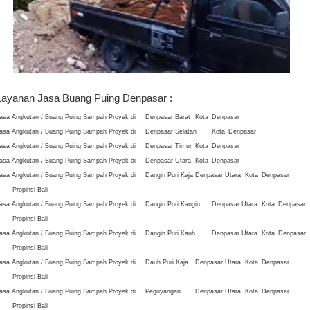
Layanan Jasa Buang Puing Denpasar :
asa Angkutan / Buang Puing Sampah Proyek di
Denpasar Barat
Kota
Denpasar
asa Angkutan / Buang Puing Sampah Proyek di
Denpasar Selatan
Kota
Denpasar
asa Angkutan / Buang Puing Sampah Proyek di
Denpasar Timur
Kota
Denpasar
asa Angkutan / Buang Puing Sampah Proyek di
Denpasar Utara
Kota
Denpasar
asa Angkutan / Buang Puing Sampah Proyek di
Dangin Puri Kaja
Denpasar Utara
Kota
Denpasar
Propinsi Bali
asa Angkutan / Buang Puing Sampah Proyek di
Dangin Puri Kangin
Denpasar Utara
Kota
Denpasar
Propinsi Bali
asa Angkutan / Buang Puing Sampah Proyek di
Dangin Puri Kauh
Denpasar Utara
Kota
Denpasar
Propinsi Bali
asa Angkutan / Buang Puing Sampah Proyek di
Dauh Puri Kaja
Denpasar Utara
Kota
Denpasar
Propinsi Bali
asa Angkutan / Buang Puing Sampah Proyek di
Peguyangan
Denpasar Utara
Kota
Denpasar
Propinsi Bali