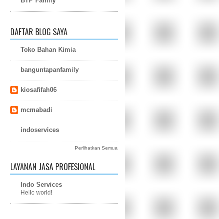
BTP Family
DAFTAR BLOG SAYA
Toko Bahan Kimia
banguntapanfamily
kiosafifah06
mcmabadi
indoservices
Perlihatkan Semua
LAYANAN JASA PROFESIONAL
Indo Services
Hello world!