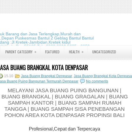
duk Barang dan Jasa Terlengkap,Murah dan
m,Depan Puskesmas Bantul 2 Geblag Bantul Bantul
ang :Jl Kretek-Jambidan,Kretek kidul
DIY.Kode Pos:55195 Telp:0823 2826 5635 - 0859
»
»
PARENT CATEGORY
FEATURED
HEALTH
UNCATEGORIZED
JASA BUANG BRANGKAL KOTA DENPASAR
15.10
Jasa Buang Brangkal Denpasar
,
Jasa Buang Brangkal Kota Denpasa
Jasa Buang Puing Bangunan Termurah Denpasar
No comments
MELAYANI JASA BUANG PUING BANGUNAN |
BUANG BRANGKAL | BUANG GRAGALAN | BUANG
SAMPAH KANTOR | BUANG SAMPAH RUMAH
TANGGA | BUANG SAMPAH SISA PENEBANGAN
POHON AREA KOTA DENPASAR PROPINSI BALI
Profesional,Cepat dan Terpercaya