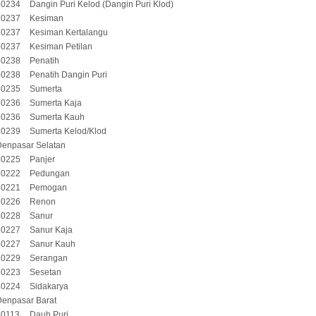
80234
Dangin Puri Kelod (Dangin Puri Klod)
80237
Kesiman
80237
Kesiman Kertalangu
80237
Kesiman Petilan
80238
Penatih
80238
Penatih Dangin Puri
80235
Sumerta
80236
Sumerta Kaja
80236
Sumerta Kauh
80239
Sumerta Kelod/Klod
Denpasar Selatan
80225
Panjer
80222
Pedungan
80221
Pemogan
80226
Renon
80228
Sanur
80227
Sanur Kaja
80227
Sanur Kauh
80229
Serangan
80223
Sesetan
80224
Sidakarya
Denpasar Barat
80113
Dauh Puri