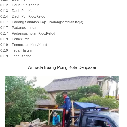
80112
Dauh Puri Kangin
80113
Dauh Puri Kauh
80114
Dauh Puri Klod/Kelod
80117
Padang Sambian Kaja (Padangsambian Kaja)
80117
Padangsambian
80117
Padangsambian Klod/Kelod
80119
Pemecutan
80119
Pemecutan Klod/Kelod
80119
Tegal Harum
80119
Tegal Kertha
Armada Buang Puing Kota Denpasar