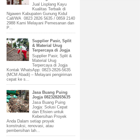
Jual Lisplang Kayu
Kualitas Terbaik di
Ngawen Kabupaten Gunung Kidul
Call/WA 0823 2826 5635 / 0859 2140
2988 Kami Melayani Pemesanan dan
P...
Supplier Pasir, Split
& Material Urug
Terpercaya di Jogja
Supplier Pasir, Split &
Material Urug
Terpercaya di Jogja
Kontak WhatsApp: 0823-2826-5635
(MCM Abadi) – Melayani pengiriman
cepat ke s...
Jasa Buang Puing
Jogja 082328265635
Jasa Buang Puing
Jogja: Solusi Cepat
dan Efisien untuk
Kebersihan Proyek
Anda Dalam setiap proyek
konstruksi, renovasi, atau
pembersihan lah...