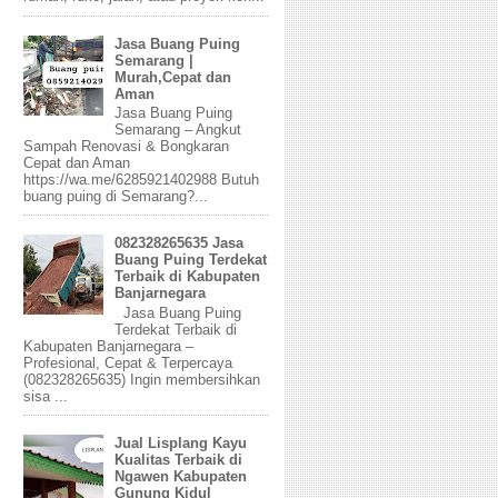
Jasa Buang Puing
Semarang |
Murah,Cepat dan
Aman
Jasa Buang Puing
Semarang – Angkut
Sampah Renovasi & Bongkaran
Cepat dan Aman
https://wa.me/6285921402988 Butuh
buang puing di Semarang?...
082328265635 Jasa
Buang Puing Terdekat
Terbaik di Kabupaten
Banjarnegara
Jasa Buang Puing
Terdekat Terbaik di
Kabupaten Banjarnegara –
Profesional, Cepat & Terpercaya
(082328265635) Ingin membersihkan
sisa ...
Jual Lisplang Kayu
Kualitas Terbaik di
Ngawen Kabupaten
Gunung Kidul