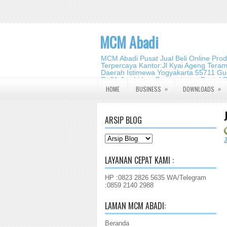
MCM Abadi
MCM Abadi Pusat Jual Beli Online Pro
Terpercaya Kantor:Jl Kyai Ageng Tera
Daerah Istimewa Yogyakarta 55711 Gud
Rt.01,Jambidan, Banguntapan,Bantul,
2140 2988
»
»
HOME
BUSINESS
DOWNLOADS
ARSIP BLOG
LAYANAN CEPAT KAMI :
HP :0823 2826 5635 WA/Telegram
:0859 2140 2988
LAMAN MCM ABADI:
Beranda