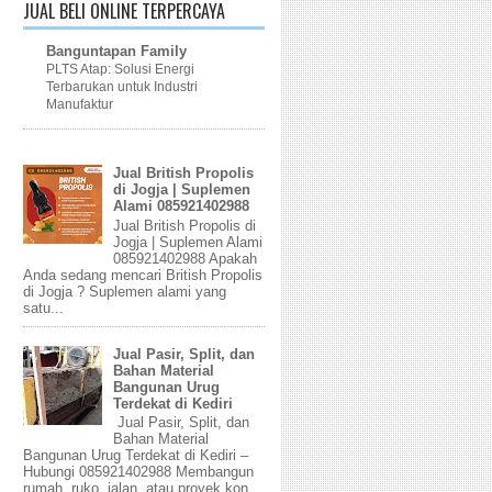
JUAL BELI ONLINE TERPERCAYA
Banguntapan Family
PLTS Atap: Solusi Energi
Terbarukan untuk Industri
Manufaktur
Jual British Propolis
di Jogja | Suplemen
Alami 085921402988
Jual British Propolis di
Jogja | Suplemen Alami
085921402988 Apakah
Anda sedang mencari British Propolis
di Jogja ? Suplemen alami yang
satu...
Jual Pasir, Split, dan
Bahan Material
Bangunan Urug
Terdekat di Kediri
Jual Pasir, Split, dan
Bahan Material
Bangunan Urug Terdekat di Kediri –
Hubungi 085921402988 Membangun
rumah, ruko, jalan, atau proyek kon...