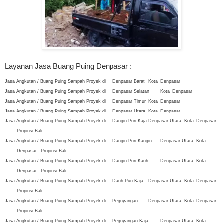
Layanan Jasa Buang Puing Denpasar :
Jasa Angkutan / Buang Puing Sampah Proyek di
Denpasar Barat
Kota
Denpasar
Jasa Angkutan / Buang Puing Sampah Proyek di
Denpasar Selatan
Kota
Denpasar
Jasa Angkutan / Buang Puing Sampah Proyek di
Denpasar Timur
Kota
Denpasar
Jasa Angkutan / Buang Puing Sampah Proyek di
Denpasar Utara
Kota
Denpasar
Jasa Angkutan / Buang Puing Sampah Proyek di
Dangin Puri Kaja
Denpasar Utara
Kota
Denpasar
Propinsi Bali
Jasa Angkutan / Buang Puing Sampah Proyek di
Dangin Puri Kangin
Denpasar Utara
Kota
Denpasar
Propinsi Bali
Jasa Angkutan / Buang Puing Sampah Proyek di
Dangin Puri Kauh
Denpasar Utara
Kota
Denpasar
Propinsi Bali
Jasa Angkutan / Buang Puing Sampah Proyek di
Dauh Puri Kaja
Denpasar Utara
Kota
Denpasar
Propinsi Bali
Jasa Angkutan / Buang Puing Sampah Proyek di
Peguyangan
Denpasar Utara
Kota
Denpasar
Propinsi Bali
Jasa Angkutan / Buang Puing Sampah Proyek di
Peguyangan Kaja
Denpasar Utara
Kota