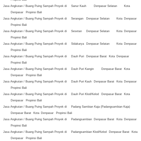
Jasa Angkutan / Buang Puing Sampah Proyek di
Sanur Kauh
Denpasar Selatan
Kota
Denpasar
Propinsi Bali
Jasa Angkutan / Buang Puing Sampah Proyek di
Serangan
Denpasar Selatan
Kota
Denpasar
Propinsi Bali
Jasa Angkutan / Buang Puing Sampah Proyek di
Sesetan
Denpasar Selatan
Kota
Denpasar
Propinsi Bali
Jasa Angkutan / Buang Puing Sampah Proyek di
Sidakarya
Denpasar Selatan
Kota
Denpasar
Propinsi Bali
Jasa Angkutan / Buang Puing Sampah Proyek di
Dauh Puri
Denpasar Barat
Kota
Denpasar
Propinsi Bali
Jasa Angkutan / Buang Puing Sampah Proyek di
Dauh Puri Kangin
Denpasar Barat
Kota
Denpasar
Propinsi Bali
Jasa Angkutan / Buang Puing Sampah Proyek di
Dauh Puri Kauh
Denpasar Barat
Kota
Denpasar
Propinsi Bali
Jasa Angkutan / Buang Puing Sampah Proyek di
Dauh Puri Klod/Kelod
Denpasar Barat
Kota
Denpasar
Propinsi Bali
Jasa Angkutan / Buang Puing Sampah Proyek di
Padang Sambian Kaja (Padangsambian Kaja)
Denpasar Barat
Kota
Denpasar
Propinsi Bali
Jasa Angkutan / Buang Puing Sampah Proyek di
Padangsambian
Denpasar Barat
Kota
Denpasar
Propinsi Bali
Jasa Angkutan / Buang Puing Sampah Proyek di
Padangsambian Klod/Kelod
Denpasar Barat
Kota
Denpasar
Propinsi Bali