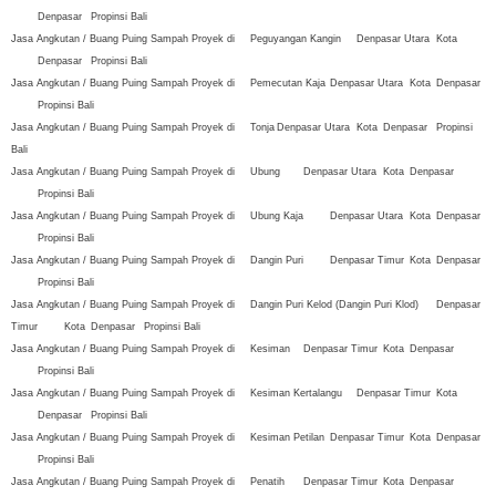
Denpasar
Propinsi Bali
Jasa Angkutan / Buang Puing Sampah Proyek di
Peguyangan Kangin
Denpasar Utara
Kota
Denpasar
Propinsi Bali
Jasa Angkutan / Buang Puing Sampah Proyek di
Pemecutan Kaja
Denpasar Utara
Kota
Denpasar
Propinsi Bali
Jasa Angkutan / Buang Puing Sampah Proyek di
Tonja
Denpasar Utara
Kota
Denpasar
Propinsi
Bali
Jasa Angkutan / Buang Puing Sampah Proyek di
Ubung
Denpasar Utara
Kota
Denpasar
Propinsi Bali
Jasa Angkutan / Buang Puing Sampah Proyek di
Ubung Kaja
Denpasar Utara
Kota
Denpasar
Propinsi Bali
Jasa Angkutan / Buang Puing Sampah Proyek di
Dangin Puri
Denpasar Timur
Kota
Denpasar
Propinsi Bali
Jasa Angkutan / Buang Puing Sampah Proyek di
Dangin Puri Kelod (Dangin Puri Klod)
Denpasar
Timur
Kota
Denpasar
Propinsi Bali
Jasa Angkutan / Buang Puing Sampah Proyek di
Kesiman
Denpasar Timur
Kota
Denpasar
Propinsi Bali
Jasa Angkutan / Buang Puing Sampah Proyek di
Kesiman Kertalangu
Denpasar Timur
Kota
Denpasar
Propinsi Bali
Jasa Angkutan / Buang Puing Sampah Proyek di
Kesiman Petilan
Denpasar Timur
Kota
Denpasar
Propinsi Bali
Jasa Angkutan / Buang Puing Sampah Proyek di
Penatih
Denpasar Timur
Kota
Denpasar