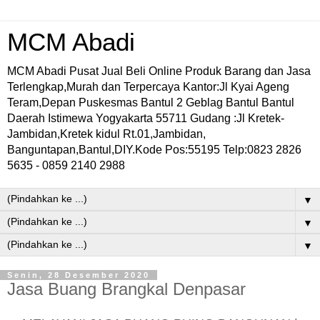
MCM Abadi
MCM Abadi Pusat Jual Beli Online Produk Barang dan Jasa
Terlengkap,Murah dan Terpercaya Kantor:Jl Kyai Ageng
Teram,Depan Puskesmas Bantul 2 Geblag Bantul Bantul
Daerah Istimewa Yogyakarta 55711 Gudang :Jl Kretek-
Jambidan,Kretek kidul Rt.01,Jambidan,
Banguntapan,Bantul,DIY.Kode Pos:55195 Telp:0823 2826
5635 - 0859 2140 2988
▼
▼
▼
Senin, 28 Desember 2020
Jasa Buang Brangkal Denpasar