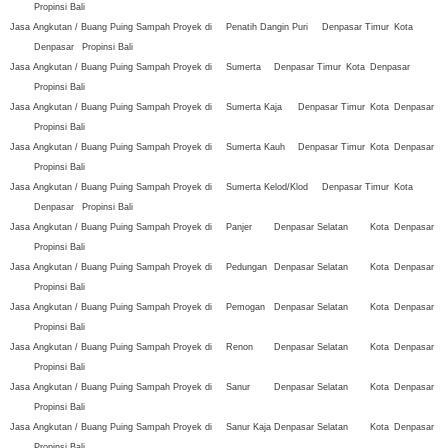
Propinsi Bali
Jasa Angkutan / Buang Puing Sampah Proyek di
Penatih Dangin Puri
Denpasar Timur
Kota
Denpasar
Propinsi Bali
Jasa Angkutan / Buang Puing Sampah Proyek di
Sumerta
Denpasar Timur
Kota
Denpasar
Propinsi Bali
Jasa Angkutan / Buang Puing Sampah Proyek di
Sumerta Kaja
Denpasar Timur
Kota
Denpasar
Propinsi Bali
Jasa Angkutan / Buang Puing Sampah Proyek di
Sumerta Kauh
Denpasar Timur
Kota
Denpasar
Propinsi Bali
Jasa Angkutan / Buang Puing Sampah Proyek di
Sumerta Kelod/Klod
Denpasar Timur
Kota
Denpasar
Propinsi Bali
Jasa Angkutan / Buang Puing Sampah Proyek di
Panjer
Denpasar Selatan
Kota
Denpasar
Propinsi Bali
Jasa Angkutan / Buang Puing Sampah Proyek di
Pedungan
Denpasar Selatan
Kota
Denpasar
Propinsi Bali
Jasa Angkutan / Buang Puing Sampah Proyek di
Pemogan
Denpasar Selatan
Kota
Denpasar
Propinsi Bali
Jasa Angkutan / Buang Puing Sampah Proyek di
Renon
Denpasar Selatan
Kota
Denpasar
Propinsi Bali
Jasa Angkutan / Buang Puing Sampah Proyek di
Sanur
Denpasar Selatan
Kota
Denpasar
Propinsi Bali
Jasa Angkutan / Buang Puing Sampah Proyek di
Sanur Kaja
Denpasar Selatan
Kota
Denpasar
Propinsi Bali