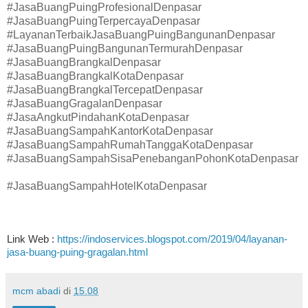
#JasaBuangPuingProfesionalDenpasar
#JasaBuangPuingTerpercayaDenpasar
#LayananTerbaikJasaBuangPuingBangunanDenpasar
#JasaBuangPuingBangunanTermurahDenpasar
#JasaBuangBrangkalDenpasar
#JasaBuangBrangkalKotaDenpasar
#JasaBuangBrangkalTercepatDenpasar
#JasaBuangGragalanDenpasar
#JasaAngkutPindahanKotaDenpasar
#JasaBuangSampahKantorKotaDenpasar
#JasaBuangSampahRumahTanggaKotaDenpasar
#JasaBuangSampahSisaPenebanganPohonKotaDenpasar
#JasaBuangSampahHotelKotaDenpasar
Link Web :
https://indoservices.blogspot.com/2019/04/layanan-
jasa-buang-puing-gragalan.html
mcm abadi
di
15.08