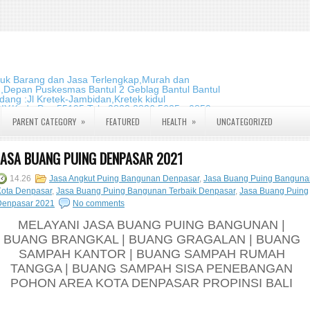
duk Barang dan Jasa Terlengkap,Murah dan
m,Depan Puskesmas Bantul 2 Geblag Bantul Bantul
ang :Jl Kretek-Jambidan,Kretek kidul
DIY.Kode Pos:55195 Telp:0823 2826 5635 - 0859
»
»
PARENT CATEGORY
FEATURED
HEALTH
UNCATEGORIZED
JASA BUANG PUING DENPASAR 2021
14.26
Jasa Angkut Puing Bangunan Denpasar
,
Jasa Buang Puing Banguna
Kota Denpasar
,
Jasa Buang Puing Bangunan Terbaik Denpasar
,
Jasa Buang Puing
Denpasar 2021
No comments
MELAYANI JASA BUANG PUING BANGUNAN |
BUANG BRANGKAL | BUANG GRAGALAN | BUANG
SAMPAH KANTOR | BUANG SAMPAH RUMAH
TANGGA | BUANG SAMPAH SISA PENEBANGAN
POHON AREA KOTA DENPASAR PROPINSI BALI