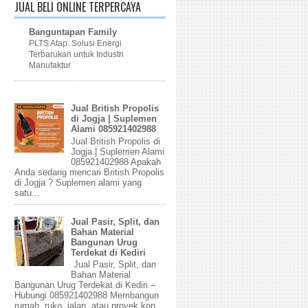
JUAL BELI ONLINE TERPERCAYA
Banguntapan Family
PLTS Atap: Solusi Energi
Terbarukan untuk Industri
Manufaktur
Jual British Propolis
di Jogja | Suplemen
Alami 085921402988
Jual British Propolis di
Jogja | Suplemen Alami
085921402988 Apakah
Anda sedang mencari British Propolis
di Jogja ? Suplemen alami yang
satu...
Jual Pasir, Split, dan
Bahan Material
Bangunan Urug
Terdekat di Kediri
Jual Pasir, Split, dan
Bahan Material
Bangunan Urug Terdekat di Kediri –
Hubungi 085921402988 Membangun
rumah, ruko, jalan, atau proyek kon...