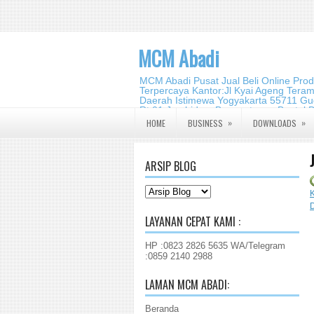
MCM Abadi
MCM Abadi Pusat Jual Beli Online Pro
Terpercaya Kantor:Jl Kyai Ageng Tera
Daerah Istimewa Yogyakarta 55711 Gud
Rt.01,Jambidan, Banguntapan,Bantul,
2140 2988
»
»
HOME
BUSINESS
DOWNLOADS
ARSIP BLOG
LAYANAN CEPAT KAMI :
HP :0823 2826 5635 WA/Telegram
:0859 2140 2988
LAMAN MCM ABADI:
Beranda