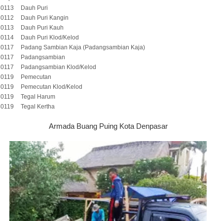
80113
Dauh Puri
80112
Dauh Puri Kangin
80113
Dauh Puri Kauh
80114
Dauh Puri Klod/Kelod
80117
Padang Sambian Kaja (Padangsambian Kaja)
80117
Padangsambian
80117
Padangsambian Klod/Kelod
80119
Pemecutan
80119
Pemecutan Klod/Kelod
80119
Tegal Harum
80119
Tegal Kertha
Armada Buang Puing Kota Denpasar