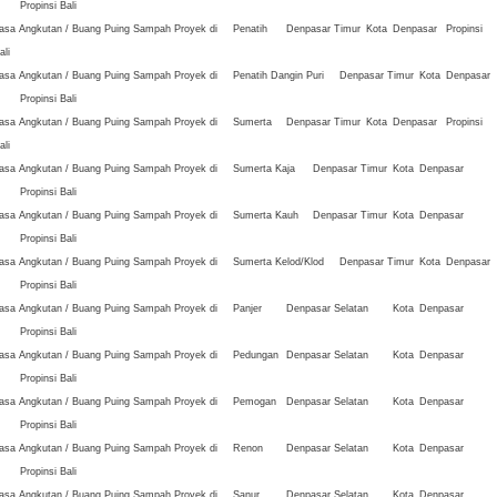
Propinsi Bali
asa Angkutan / Buang Puing Sampah Proyek di
Penatih
Denpasar Timur
Kota
Denpasar
Propinsi
ali
asa Angkutan / Buang Puing Sampah Proyek di
Penatih Dangin Puri
Denpasar Timur
Kota
Denpasar
Propinsi Bali
asa Angkutan / Buang Puing Sampah Proyek di
Sumerta
Denpasar Timur
Kota
Denpasar
Propinsi
ali
asa Angkutan / Buang Puing Sampah Proyek di
Sumerta Kaja
Denpasar Timur
Kota
Denpasar
Propinsi Bali
asa Angkutan / Buang Puing Sampah Proyek di
Sumerta Kauh
Denpasar Timur
Kota
Denpasar
Propinsi Bali
asa Angkutan / Buang Puing Sampah Proyek di
Sumerta Kelod/Klod
Denpasar Timur
Kota
Denpasar
Propinsi Bali
asa Angkutan / Buang Puing Sampah Proyek di
Panjer
Denpasar Selatan
Kota
Denpasar
Propinsi Bali
asa Angkutan / Buang Puing Sampah Proyek di
Pedungan
Denpasar Selatan
Kota
Denpasar
Propinsi Bali
asa Angkutan / Buang Puing Sampah Proyek di
Pemogan
Denpasar Selatan
Kota
Denpasar
Propinsi Bali
asa Angkutan / Buang Puing Sampah Proyek di
Renon
Denpasar Selatan
Kota
Denpasar
Propinsi Bali
asa Angkutan / Buang Puing Sampah Proyek di
Sanur
Denpasar Selatan
Kota
Denpasar