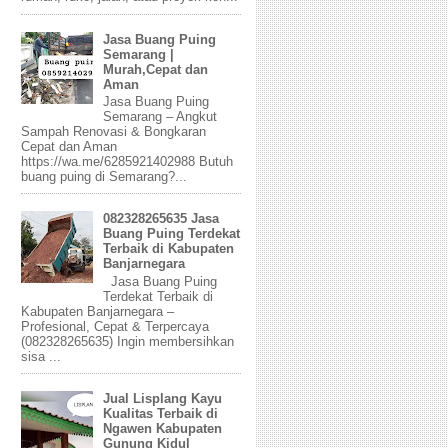
Jasa Buang Puing
Semarang |
Murah,Cepat dan
Aman
Jasa Buang Puing
Semarang – Angkut
Sampah Renovasi & Bongkaran
Cepat dan Aman
https://wa.me/6285921402988 Butuh
buang puing di Semarang?...
082328265635 Jasa
Buang Puing Terdekat
Terbaik di Kabupaten
Banjarnegara
Jasa Buang Puing
Terdekat Terbaik di
Kabupaten Banjarnegara –
Profesional, Cepat & Terpercaya
(082328265635) Ingin membersihkan
sisa ...
Jual Lisplang Kayu
Kualitas Terbaik di
Ngawen Kabupaten
Gunung Kidul