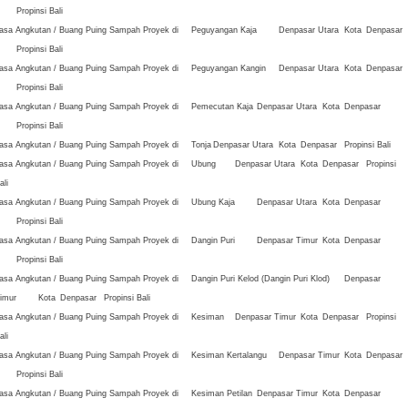
Propinsi Bali
asa Angkutan / Buang Puing Sampah Proyek di
Peguyangan Kaja
Denpasar Utara
Kota
Denpasar
Propinsi Bali
asa Angkutan / Buang Puing Sampah Proyek di
Peguyangan Kangin
Denpasar Utara
Kota
Denpasar
Propinsi Bali
asa Angkutan / Buang Puing Sampah Proyek di
Pemecutan Kaja
Denpasar Utara
Kota
Denpasar
Propinsi Bali
asa Angkutan / Buang Puing Sampah Proyek di
Tonja
Denpasar Utara
Kota
Denpasar
Propinsi Bali
asa Angkutan / Buang Puing Sampah Proyek di
Ubung
Denpasar Utara
Kota
Denpasar
Propinsi
ali
asa Angkutan / Buang Puing Sampah Proyek di
Ubung Kaja
Denpasar Utara
Kota
Denpasar
Propinsi Bali
asa Angkutan / Buang Puing Sampah Proyek di
Dangin Puri
Denpasar Timur
Kota
Denpasar
Propinsi Bali
asa Angkutan / Buang Puing Sampah Proyek di
Dangin Puri Kelod (Dangin Puri Klod)
Denpasar
imur
Kota
Denpasar
Propinsi Bali
asa Angkutan / Buang Puing Sampah Proyek di
Kesiman
Denpasar Timur
Kota
Denpasar
Propinsi
ali
asa Angkutan / Buang Puing Sampah Proyek di
Kesiman Kertalangu
Denpasar Timur
Kota
Denpasar
Propinsi Bali
asa Angkutan / Buang Puing Sampah Proyek di
Kesiman Petilan
Denpasar Timur
Kota
Denpasar