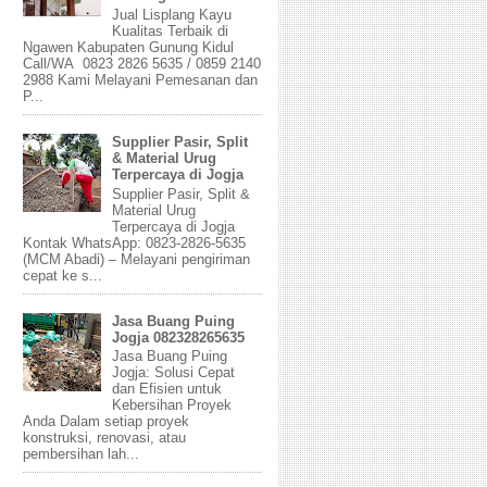
Jual Lisplang Kayu
Kualitas Terbaik di
Ngawen Kabupaten Gunung Kidul
Call/WA 0823 2826 5635 / 0859 2140
2988 Kami Melayani Pemesanan dan
P...
Supplier Pasir, Split
& Material Urug
Terpercaya di Jogja
Supplier Pasir, Split &
Material Urug
Terpercaya di Jogja
Kontak WhatsApp: 0823-2826-5635
(MCM Abadi) – Melayani pengiriman
cepat ke s...
Jasa Buang Puing
Jogja 082328265635
Jasa Buang Puing
Jogja: Solusi Cepat
dan Efisien untuk
Kebersihan Proyek
Anda Dalam setiap proyek
konstruksi, renovasi, atau
pembersihan lah...