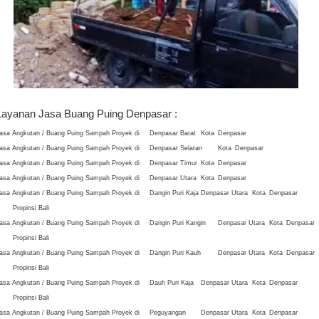
Layanan Jasa Buang Puing Denpasar :
asa Angkutan / Buang Puing Sampah Proyek di
Denpasar Barat
Kota
Denpasar
asa Angkutan / Buang Puing Sampah Proyek di
Denpasar Selatan
Kota
Denpasar
asa Angkutan / Buang Puing Sampah Proyek di
Denpasar Timur
Kota
Denpasar
asa Angkutan / Buang Puing Sampah Proyek di
Denpasar Utara
Kota
Denpasar
asa Angkutan / Buang Puing Sampah Proyek di
Dangin Puri Kaja
Denpasar Utara
Kota
Denpasar
Propinsi Bali
asa Angkutan / Buang Puing Sampah Proyek di
Dangin Puri Kangin
Denpasar Utara
Kota
Denpasar
Propinsi Bali
asa Angkutan / Buang Puing Sampah Proyek di
Dangin Puri Kauh
Denpasar Utara
Kota
Denpasar
Propinsi Bali
asa Angkutan / Buang Puing Sampah Proyek di
Dauh Puri Kaja
Denpasar Utara
Kota
Denpasar
Propinsi Bali
asa Angkutan / Buang Puing Sampah Proyek di
Peguyangan
Denpasar Utara
Kota
Denpasar