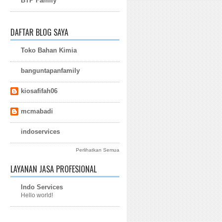
BTP Family
DAFTAR BLOG SAYA
Toko Bahan Kimia
banguntapanfamily
kiosafifah06
mcmabadi
indoservices
Perlihatkan Semua
LAYANAN JASA PROFESIONAL
Indo Services
Hello world!