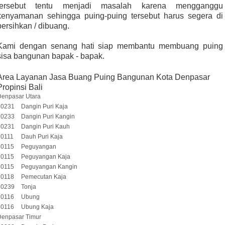
tersebut tentu menjadi masalah karena mengganggu
kenyamanan sehingga puing-puing tersebut harus segera di
bersihkan / dibuang.
Kami dengan senang hati siap membantu membuang puing
sisa bangunan bapak - bapak.
Area Layanan Jasa Buang Puing Bangunan Kota Denpasar
Propinsi Bali
Denpasar Utara
80231
Dangin Puri Kaja
80233
Dangin Puri Kangin
80231
Dangin Puri Kauh
80111
Dauh Puri Kaja
80115
Peguyangan
80115
Peguyangan Kaja
80115
Peguyangan Kangin
80118
Pemecutan Kaja
80239
Tonja
80116
Ubung
80116
Ubung Kaja
Denpasar Timur