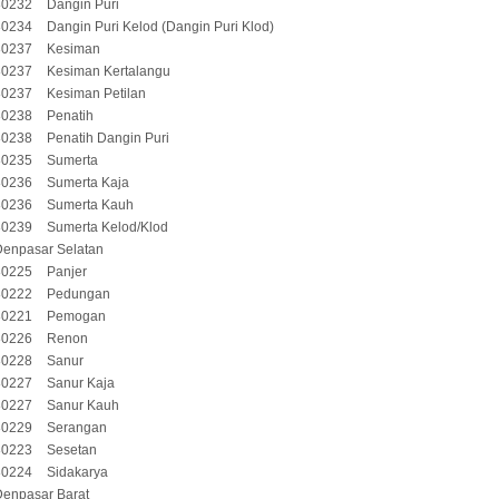
80232
Dangin Puri
80234
Dangin Puri Kelod (Dangin Puri Klod)
80237
Kesiman
80237
Kesiman Kertalangu
80237
Kesiman Petilan
80238
Penatih
80238
Penatih Dangin Puri
80235
Sumerta
80236
Sumerta Kaja
80236
Sumerta Kauh
80239
Sumerta Kelod/Klod
Denpasar Selatan
80225
Panjer
80222
Pedungan
80221
Pemogan
80226
Renon
80228
Sanur
80227
Sanur Kaja
80227
Sanur Kauh
80229
Serangan
80223
Sesetan
80224
Sidakarya
Denpasar Barat