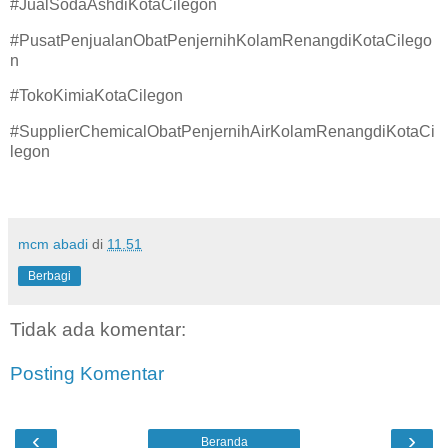
#JualSodaAshdiKotaCilegon
#PusatPenjualanObatPenjernihKolamRenangdiKotaCilego
n
#TokoKimiaKotaCilegon
#SupplierChemicalObatPenjernihAirKolamRenangdiKotaCi
legon
mcm abadi
di
11.51
Berbagi
Tidak ada komentar:
Posting Komentar
‹
›
Beranda