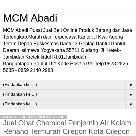
MCM Abadi
MCM Abadi Pusat Jual Beli Online Produk Barang dan Jasa
Terlengkap,Murah dan Terpercaya Kantor:Jl Kyai Ageng
Teram,Depan Puskesmas Bantul 2 Geblag Bantul Bantul
Daerah Istimewa Yogyakarta 55711 Gudang :Jl Kretek-
Jambidan,Kretek kidul Rt.01,Jambidan,
Banguntapan,Bantul,DIY.Kode Pos:55195 Telp:0823 2826
5635 - 0859 2140 2988
▼
▼
▼
Senin, 28 Desember 2020
Jual Obat Chemical Penjernih Air Kolam
Renang Termurah Cilegon Kota Cilegon