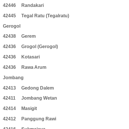
42446
Randakari
42445
Tegal Ratu (Tegalratu)
Gerogol
42438
Gerem
42436
Grogol (Gerogol)
42436
Kotasari
42436
Rawa Arum
Jombang
42413
Gedong Dalem
42411
Jombang Wetan
42414
Masigit
42412
Panggung Rawi