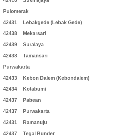
42416
Sukmajaya
Pulomerak
42431
Lebakgede (Lebak Gede)
42438
Mekarsari
42439
Suralaya
42438
Tamansari
Purwakarta
42433
Kebon Dalem (Kebondalem)
42434
Kotabumi
42437
Pabean
42437
Purwakarta
42431
Ramanuju
42437
Tegal Bunder