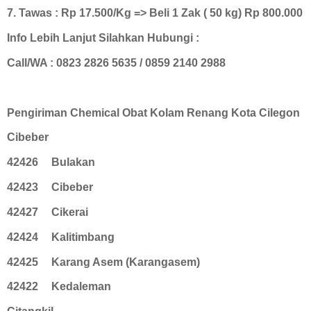
7. Tawas : Rp 17.500/Kg => Beli 1 Zak ( 50 kg) Rp 800.000
Info Lebih Lanjut Silahkan Hubungi :
Call/WA : 0823 2826 5635 / 0859 2140 2988
Pengiriman Chemical Obat Kolam Renang Kota Cilegon
Cibeber
42426
Bulakan
42423
Cibeber
42427
Cikerai
42424
Kalitimbang
42425
Karang Asem (Karangasem)
42422
Kedaleman