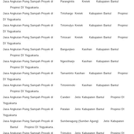
Jasa Angkutan Puing Sampah Proyek di
Parangtritis
Kretek
Kabupaten
Bantul
Propinsi DI Yogyakarta
Jasa Angkutan Puing Sampah Proyek di
Tirtohargo
Kretek
Kabupaten
Bantul
Propinsi
DI Yogyakarta
Jasa Angkutan Puing Sampah Proyek di
Tirtomulyo
Kretek
Kabupaten
Bantul
Propinsi
DI Yogyakarta
Jasa Angkutan Puing Sampah Proyek di
Tirtosari
Kretek
Kabupaten
Bantul
Propinsi
DI Yogyakarta
Jasa Angkutan Puing Sampah Proyek di
Bangunjiwo
Kasihan
Kabupaten
Bantul
Propinsi DI Yogyakarta
Jasa Angkutan Puing Sampah Proyek di
Ngestiharjo
Kasihan
Kabupaten
Bantul
Propinsi DI Yogyakarta
Jasa Angkutan Puing Sampah Proyek di
Tamantirto
Kasihan
Kabupaten
Bantul
Propinsi
DI Yogyakarta
Jasa Angkutan Puing Sampah Proyek di
Tirtonirmolo
Kasihan
Kabupaten
Bantul
Propinsi DI Yogyakarta
Jasa Angkutan Puing Sampah Proyek di
Canden
Jetis
Kabupaten
Bantul
Propinsi DI
Yogyakarta
Jasa Angkutan Puing Sampah Proyek di
Patalan
Jetis
Kabupaten
Bantul
Propinsi DI
Yogyakarta
Jasa Angkutan Puing Sampah Proyek di
Sumberagung (Sumber Agung)
Jetis
Kabupaten
Bantul
Propinsi DI Yogyakarta
Jasa Angkutan Puing Sampah Proyek di
Trimulyo
Jetis
Kabupaten
Bantul
Propinsi DI