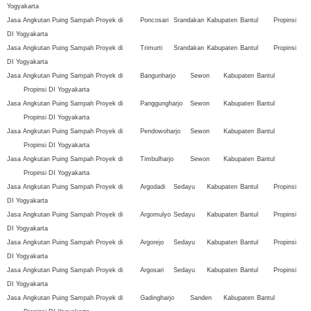
Yogyakarta
Jasa Angkutan Puing Sampah Proyek di
Poncosari
Srandakan
Kabupaten
Bantul
Propinsi
DI Yogyakarta
Jasa Angkutan Puing Sampah Proyek di
Trimurti
Srandakan
Kabupaten
Bantul
Propinsi
DI Yogyakarta
Jasa Angkutan Puing Sampah Proyek di
Bangunharjo
Sewon
Kabupaten
Bantul
Propinsi DI Yogyakarta
Jasa Angkutan Puing Sampah Proyek di
Panggungharjo
Sewon
Kabupaten
Bantul
Propinsi DI Yogyakarta
Jasa Angkutan Puing Sampah Proyek di
Pendowoharjo
Sewon
Kabupaten
Bantul
Propinsi DI Yogyakarta
Jasa Angkutan Puing Sampah Proyek di
Timbulharjo
Sewon
Kabupaten
Bantul
Propinsi DI Yogyakarta
Jasa Angkutan Puing Sampah Proyek di
Argodadi
Sedayu
Kabupaten
Bantul
Propinsi
DI Yogyakarta
Jasa Angkutan Puing Sampah Proyek di
Argomulyo
Sedayu
Kabupaten
Bantul
Propinsi
DI Yogyakarta
Jasa Angkutan Puing Sampah Proyek di
Argorejo
Sedayu
Kabupaten
Bantul
Propinsi
DI Yogyakarta
Jasa Angkutan Puing Sampah Proyek di
Argosari
Sedayu
Kabupaten
Bantul
Propinsi
DI Yogyakarta
Jasa Angkutan Puing Sampah Proyek di
Gadingharjo
Sanden
Kabupaten
Bantul