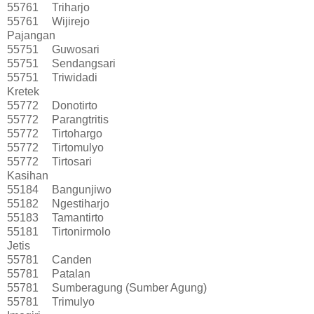
55761
Triharjo
55761
Wijirejo
Pajangan
55751
Guwosari
55751
Sendangsari
55751
Triwidadi
Kretek
55772
Donotirto
55772
Parangtritis
55772
Tirtohargo
55772
Tirtomulyo
55772
Tirtosari
Kasihan
55184
Bangunjiwo
55182
Ngestiharjo
55183
Tamantirto
55181
Tirtonirmolo
Jetis
55781
Canden
55781
Patalan
55781
Sumberagung (Sumber Agung)
55781
Trimulyo