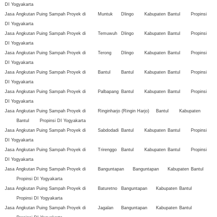
DI Yogyakarta
Jasa Angkutan Puing Sampah Proyek di
Muntuk
Dlingo
Kabupaten
Bantul
Propinsi
DI Yogyakarta
Jasa Angkutan Puing Sampah Proyek di
Temuwuh
Dlingo
Kabupaten
Bantul
Propinsi
DI Yogyakarta
Jasa Angkutan Puing Sampah Proyek di
Terong
Dlingo
Kabupaten
Bantul
Propinsi
DI Yogyakarta
Jasa Angkutan Puing Sampah Proyek di
Bantul
Bantul
Kabupaten
Bantul
Propinsi
DI Yogyakarta
Jasa Angkutan Puing Sampah Proyek di
Palbapang
Bantul
Kabupaten
Bantul
Propinsi
DI Yogyakarta
Jasa Angkutan Puing Sampah Proyek di
Ringinharjo (Ringin Harjo)
Bantul
Kabupaten
Bantul
Propinsi DI Yogyakarta
Jasa Angkutan Puing Sampah Proyek di
Sabdodadi
Bantul
Kabupaten
Bantul
Propinsi
DI Yogyakarta
Jasa Angkutan Puing Sampah Proyek di
Trirenggo
Bantul
Kabupaten
Bantul
Propinsi
DI Yogyakarta
Jasa Angkutan Puing Sampah Proyek di
Banguntapan
Banguntapan
Kabupaten
Bantul
Propinsi DI Yogyakarta
Jasa Angkutan Puing Sampah Proyek di
Baturetno
Banguntapan
Kabupaten
Bantul
Propinsi DI Yogyakarta
Jasa Angkutan Puing Sampah Proyek di
Jagalan
Banguntapan
Kabupaten
Bantul