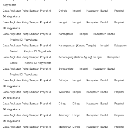
Yogyakarta
Jasa Angkutan Puing Sampah Proyek di
Girirejo
Imogiri
Kabupaten
Bantul
Propinsi
DI Yogyakarta
Jasa Angkutan Puing Sampah Proyek di
Imogiri
Imogiri
Kabupaten
Bantul
Propinsi
DI Yogyakarta
Jasa Angkutan Puing Sampah Proyek di
Karangtalun
Imogiri
Kabupaten
Bantul
Propinsi DI Yogyakarta
Jasa Angkutan Puing Sampah Proyek di
Karangtengah (Karang Tengah)
Imogiri
Kabupaten
Bantul
Propinsi DI Yogyakarta
Jasa Angkutan Puing Sampah Proyek di
Kebonagung (Kebon Agung)
Imogiri
Kabupaten
Bantul
Propinsi DI Yogyakarta
Jasa Angkutan Puing Sampah Proyek di
Selopamioro
Imogiri
Kabupaten
Bantul
Propinsi DI Yogyakarta
Jasa Angkutan Puing Sampah Proyek di
Sriharjo
Imogiri
Kabupaten
Bantul
Propinsi
DI Yogyakarta
Jasa Angkutan Puing Sampah Proyek di
Wukirsari
Imogiri
Kabupaten
Bantul
Propinsi
DI Yogyakarta
Jasa Angkutan Puing Sampah Proyek di
Dlingo
Dlingo
Kabupaten
Bantul
Propinsi
DI Yogyakarta
Jasa Angkutan Puing Sampah Proyek di
Jatimulyo
Dlingo
Kabupaten
Bantul
Propinsi
DI Yogyakarta
Jasa Angkutan Puing Sampah Proyek di
Mangunan
Dlingo
Kabupaten
Bantul
Propinsi