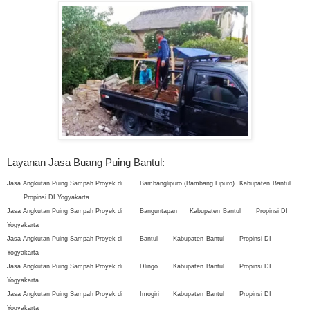
Layanan Jasa Buang Puing Bantul:
Jasa Angkutan Puing Sampah Proyek di
Bambanglipuro (Bambang Lipuro)
Kabupaten
Bantul
Propinsi DI Yogyakarta
Jasa Angkutan Puing Sampah Proyek di
Banguntapan
Kabupaten
Bantul
Propinsi DI
Yogyakarta
Jasa Angkutan Puing Sampah Proyek di
Bantul
Kabupaten
Bantul
Propinsi DI
Yogyakarta
Jasa Angkutan Puing Sampah Proyek di
Dlingo
Kabupaten
Bantul
Propinsi DI
Yogyakarta
Jasa Angkutan Puing Sampah Proyek di
Imogiri
Kabupaten
Bantul
Propinsi DI
Yogyakarta