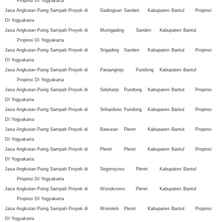
Propinsi DI Yogyakarta
Jasa Angkutan Puing Sampah Proyek di
Gadingsari
Sanden
Kabupaten
Bantul
Propinsi
DI Yogyakarta
Jasa Angkutan Puing Sampah Proyek di
Murtigading
Sanden
Kabupaten
Bantul
Propinsi DI Yogyakarta
Jasa Angkutan Puing Sampah Proyek di
Srigading
Sanden
Kabupaten
Bantul
Propinsi
DI Yogyakarta
Jasa Angkutan Puing Sampah Proyek di
Panjangrejo
Pundong
Kabupaten
Bantul
Propinsi DI Yogyakarta
Jasa Angkutan Puing Sampah Proyek di
Seloharjo
Pundong
Kabupaten
Bantul
Propinsi
DI Yogyakarta
Jasa Angkutan Puing Sampah Proyek di
Srihardono
Pundong
Kabupaten
Bantul
Propinsi
DI Yogyakarta
Jasa Angkutan Puing Sampah Proyek di
Bawuran
Pleret
Kabupaten
Bantul
Propinsi
DI Yogyakarta
Jasa Angkutan Puing Sampah Proyek di
Pleret
Pleret
Kabupaten
Bantul
Propinsi
DI Yogyakarta
Jasa Angkutan Puing Sampah Proyek di
Segoroyoso
Pleret
Kabupaten
Bantul
Propinsi DI Yogyakarta
Jasa Angkutan Puing Sampah Proyek di
Wonokromo
Pleret
Kabupaten
Bantul
Propinsi DI Yogyakarta
Jasa Angkutan Puing Sampah Proyek di
Wonolelo
Pleret
Kabupaten
Bantul
Propinsi
DI Yogyakarta