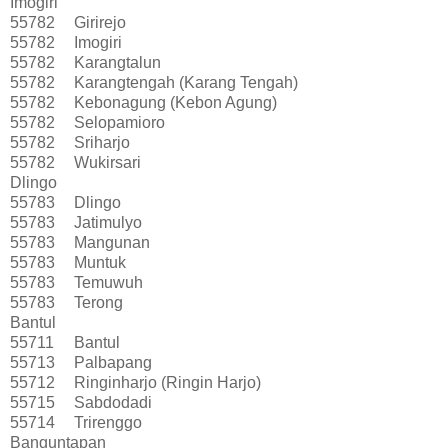
Imogiri
55782
Girirejo
55782
Imogiri
55782
Karangtalun
55782
Karangtengah (Karang Tengah)
55782
Kebonagung (Kebon Agung)
55782
Selopamioro
55782
Sriharjo
55782
Wukirsari
Dlingo
55783
Dlingo
55783
Jatimulyo
55783
Mangunan
55783
Muntuk
55783
Temuwuh
55783
Terong
Bantul
55711
Bantul
55713
Palbapang
55712
Ringinharjo (Ringin Harjo)
55715
Sabdodadi
55714
Trirenggo
Banguntapan