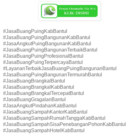
#JasaBuangPuingKabBantul
#JasaBuangPuingBangunanKabBantul
#JasaAngkutPuingBangunanKabBantul
#JasaBuangPuingBangunanTerbaikBantul
#JasaBuangPuingProfesionalBantul
#JasaBuangPuingTerpercayaBantul
#LayananTerbaikJasaBuangPuingBangunanBantul
#JasaBuangPuingBangunanTermurahBantul
#JasaBuangBrangkalBantul
#JasaBuangBrangkalKabBantul
#JasaBuangBrangkalTercepatBantul
#JasaBuangGragalanBantul
#JasaAngkutPindahanKabBantul
#JasaBuangSampahKantorKabBantul
#JasaBuangSampahRumahTanggaKabBantul
#JasaBuangSampahSisaPenebanganPohonKabBantul
#JasaBuangSampahHotelKabBantul