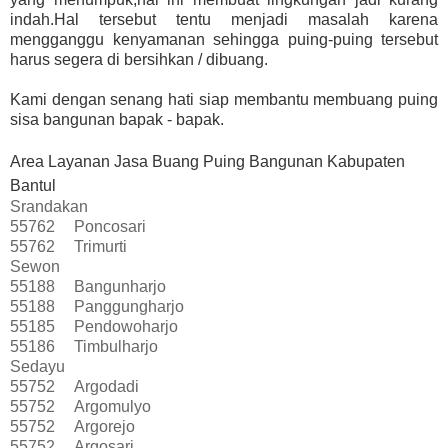
indah.Hal tersebut tentu menjadi masalah karena
mengganggu kenyamanan sehingga puing-puing tersebut
harus segera di bersihkan / dibuang.
Kami dengan senang hati siap membantu membuang puing
sisa bangunan bapak - bapak.
Area Layanan Jasa Buang Puing Bangunan Kabupaten
Bantul
Srandakan
55762
Poncosari
55762
Trimurti
Sewon
55188
Bangunharjo
55188
Panggungharjo
55185
Pendowoharjo
55186
Timbulharjo
Sedayu
55752
Argodadi
55752
Argomulyo
55752
Argorejo
55752
Argosari