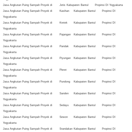
Jasa Angkutan Puing Sampah Proyek di
Jetis
Kabupaten
Bantul
Propinsi DI Yogyakarta
Jasa Angkutan Puing Sampah Proyek di
Kasihan
Kabupaten
Bantul
Propinsi DI
Yogyakarta
Jasa Angkutan Puing Sampah Proyek di
Kretek
Kabupaten
Bantul
Propinsi DI
Yogyakarta
Jasa Angkutan Puing Sampah Proyek di
Pajangan
Kabupaten
Bantul
Propinsi DI
Yogyakarta
Jasa Angkutan Puing Sampah Proyek di
Pandak
Kabupaten
Bantul
Propinsi DI
Yogyakarta
Jasa Angkutan Puing Sampah Proyek di
Piyungan
Kabupaten
Bantul
Propinsi DI
Yogyakarta
Jasa Angkutan Puing Sampah Proyek di
Pleret
Kabupaten
Bantul
Propinsi DI
Yogyakarta
Jasa Angkutan Puing Sampah Proyek di
Pundong
Kabupaten
Bantul
Propinsi DI
Yogyakarta
Jasa Angkutan Puing Sampah Proyek di
Sanden
Kabupaten
Bantul
Propinsi DI
Yogyakarta
Jasa Angkutan Puing Sampah Proyek di
Sedayu
Kabupaten
Bantul
Propinsi DI
Yogyakarta
Jasa Angkutan Puing Sampah Proyek di
Sewon
Kabupaten
Bantul
Propinsi DI
Yogyakarta
Jasa Angkutan Puing Sampah Proyek di
Srandakan
Kabupaten
Bantul
Propinsi DI