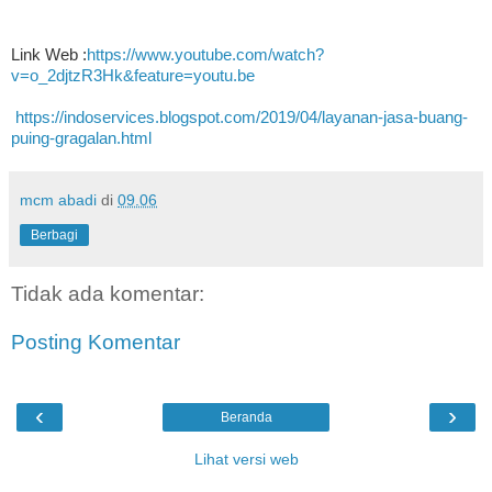
Link Web :
https://www.youtube.com/watch?
v=o_2djtzR3Hk&feature=youtu.be
https://indoservices.blogspot.com/2019/04/layanan-jasa-buang-
puing-gragalan.html
mcm abadi
di
09.06
Berbagi
Tidak ada komentar:
Posting Komentar
‹
›
Beranda
Lihat versi web