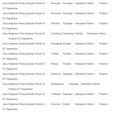
Jasa Angkutan Puing Sampah Proyek di
Sitimulyo
Piyungan
Kabupaten
Bantul
Propinsi
DI Yogyakarta
Jasa Angkutan Puing Sampah Proyek di
Srimartani
Piyungan
Kabupaten
Bantul
Propinsi
DI Yogyakarta
Jasa Angkutan Puing Sampah Proyek di
Srimulyo
Piyungan
Kabupaten
Bantul
Propinsi
DI Yogyakarta
Jasa Angkutan Puing Sampah Proyek di
Catuharjo (Caturharjo)
Pandak
Kabupaten
Bantul
Propinsi DI Yogyakarta
Jasa Angkutan Puing Sampah Proyek di
Gilangharjo
Pandak
Kabupaten
Bantul
Propinsi
DI Yogyakarta
Jasa Angkutan Puing Sampah Proyek di
Triharjo
Pandak
Kabupaten
Bantul
Propinsi
DI Yogyakarta
Jasa Angkutan Puing Sampah Proyek di
Wijirejo
Pandak
Kabupaten
Bantul
Propinsi
DI Yogyakarta
Jasa Angkutan Puing Sampah Proyek di
Guwosari
Pajangan
Kabupaten
Bantul
Propinsi
DI Yogyakarta
Jasa Angkutan Puing Sampah Proyek di
Sendangsari
Pajangan
Kabupaten
Bantul
Propinsi DI Yogyakarta
Jasa Angkutan Puing Sampah Proyek di
Triwidadi
Pajangan
Kabupaten
Bantul
Propinsi
DI Yogyakarta
Jasa Angkutan Puing Sampah Proyek di
Donotirto
Kretek
Kabupaten
Bantul
Propinsi
DI Yogyakarta