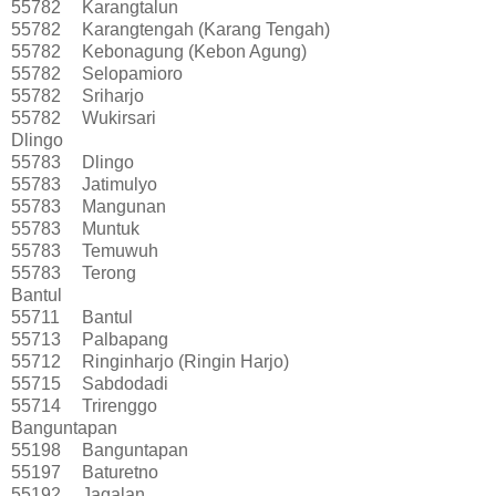
55782
Karangtalun
55782
Karangtengah (Karang Tengah)
55782
Kebonagung (Kebon Agung)
55782
Selopamioro
55782
Sriharjo
55782
Wukirsari
Dlingo
55783
Dlingo
55783
Jatimulyo
55783
Mangunan
55783
Muntuk
55783
Temuwuh
55783
Terong
Bantul
55711
Bantul
55713
Palbapang
55712
Ringinharjo (Ringin Harjo)
55715
Sabdodadi
55714
Trirenggo
Banguntapan
55198
Banguntapan
55197
Baturetno
55192
Jagalan