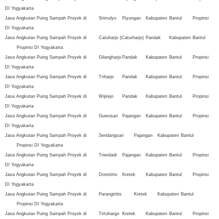
DI Yogyakarta
Jasa Angkutan Puing Sampah Proyek di
Srimulyo
Piyungan
Kabupaten
Bantul
Propinsi
DI Yogyakarta
Jasa Angkutan Puing Sampah Proyek di
Catuharjo (Caturharjo)
Pandak
Kabupaten
Bantul
Propinsi DI Yogyakarta
Jasa Angkutan Puing Sampah Proyek di
Gilangharjo
Pandak
Kabupaten
Bantul
Propinsi
DI Yogyakarta
Jasa Angkutan Puing Sampah Proyek di
Triharjo
Pandak
Kabupaten
Bantul
Propinsi
DI Yogyakarta
Jasa Angkutan Puing Sampah Proyek di
Wijirejo
Pandak
Kabupaten
Bantul
Propinsi
DI Yogyakarta
Jasa Angkutan Puing Sampah Proyek di
Guwosari
Pajangan
Kabupaten
Bantul
Propinsi
DI Yogyakarta
Jasa Angkutan Puing Sampah Proyek di
Sendangsari
Pajangan
Kabupaten
Bantul
Propinsi DI Yogyakarta
Jasa Angkutan Puing Sampah Proyek di
Triwidadi
Pajangan
Kabupaten
Bantul
Propinsi
DI Yogyakarta
Jasa Angkutan Puing Sampah Proyek di
Donotirto
Kretek
Kabupaten
Bantul
Propinsi
DI Yogyakarta
Jasa Angkutan Puing Sampah Proyek di
Parangtritis
Kretek
Kabupaten
Bantul
Propinsi DI Yogyakarta
Jasa Angkutan Puing Sampah Proyek di
Tirtohargo
Kretek
Kabupaten
Bantul
Propinsi