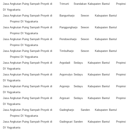
Jasa Angkutan Puing Sampah Proyek di
Trimurti
Srandakan
Kabupaten
Bantul
Propinsi
DI Yogyakarta
Jasa Angkutan Puing Sampah Proyek di
Bangunharjo
Sewon
Kabupaten
Bantul
Propinsi DI Yogyakarta
Jasa Angkutan Puing Sampah Proyek di
Panggungharjo
Sewon
Kabupaten
Bantul
Propinsi DI Yogyakarta
Jasa Angkutan Puing Sampah Proyek di
Pendowoharjo
Sewon
Kabupaten
Bantul
Propinsi DI Yogyakarta
Jasa Angkutan Puing Sampah Proyek di
Timbulharjo
Sewon
Kabupaten
Bantul
Propinsi DI Yogyakarta
Jasa Angkutan Puing Sampah Proyek di
Argodadi
Sedayu
Kabupaten
Bantul
Propinsi
DI Yogyakarta
Jasa Angkutan Puing Sampah Proyek di
Argomulyo
Sedayu
Kabupaten
Bantul
Propinsi
DI Yogyakarta
Jasa Angkutan Puing Sampah Proyek di
Argorejo
Sedayu
Kabupaten
Bantul
Propinsi
DI Yogyakarta
Jasa Angkutan Puing Sampah Proyek di
Argosari
Sedayu
Kabupaten
Bantul
Propinsi
DI Yogyakarta
Jasa Angkutan Puing Sampah Proyek di
Gadingharjo
Sanden
Kabupaten
Bantul
Propinsi DI Yogyakarta
Jasa Angkutan Puing Sampah Proyek di
Gadingsari
Sanden
Kabupaten
Bantul
Propinsi
DI Yogyakarta