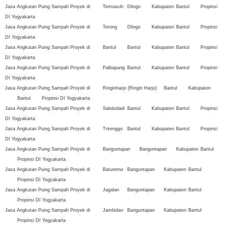
Jasa Angkutan Puing Sampah Proyek di
Temuwuh
Dlingo
Kabupaten
Bantul
Propinsi
DI Yogyakarta
Jasa Angkutan Puing Sampah Proyek di
Terong
Dlingo
Kabupaten
Bantul
Propinsi
DI Yogyakarta
Jasa Angkutan Puing Sampah Proyek di
Bantul
Bantul
Kabupaten
Bantul
Propinsi
DI Yogyakarta
Jasa Angkutan Puing Sampah Proyek di
Palbapang
Bantul
Kabupaten
Bantul
Propinsi
DI Yogyakarta
Jasa Angkutan Puing Sampah Proyek di
Ringinharjo (Ringin Harjo)
Bantul
Kabupaten
Bantul
Propinsi DI Yogyakarta
Jasa Angkutan Puing Sampah Proyek di
Sabdodadi
Bantul
Kabupaten
Bantul
Propinsi
DI Yogyakarta
Jasa Angkutan Puing Sampah Proyek di
Trirenggo
Bantul
Kabupaten
Bantul
Propinsi
DI Yogyakarta
Jasa Angkutan Puing Sampah Proyek di
Banguntapan
Banguntapan
Kabupaten
Bantul
Propinsi DI Yogyakarta
Jasa Angkutan Puing Sampah Proyek di
Baturetno
Banguntapan
Kabupaten
Bantul
Propinsi DI Yogyakarta
Jasa Angkutan Puing Sampah Proyek di
Jagalan
Banguntapan
Kabupaten
Bantul
Propinsi DI Yogyakarta
Jasa Angkutan Puing Sampah Proyek di
Jambidan
Banguntapan
Kabupaten
Bantul
Propinsi DI Yogyakarta