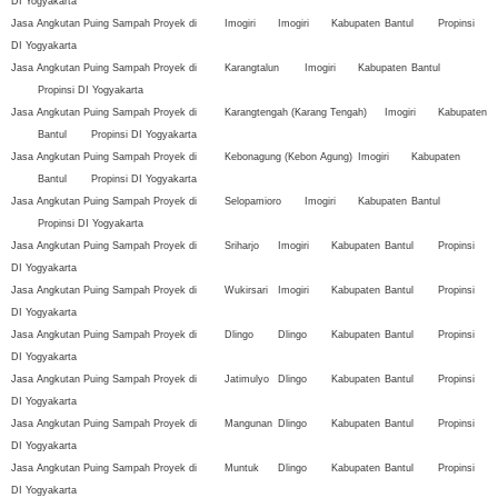
DI Yogyakarta
Jasa Angkutan Puing Sampah Proyek di
Imogiri
Imogiri
Kabupaten
Bantul
Propinsi
DI Yogyakarta
Jasa Angkutan Puing Sampah Proyek di
Karangtalun
Imogiri
Kabupaten
Bantul
Propinsi DI Yogyakarta
Jasa Angkutan Puing Sampah Proyek di
Karangtengah (Karang Tengah)
Imogiri
Kabupaten
Bantul
Propinsi DI Yogyakarta
Jasa Angkutan Puing Sampah Proyek di
Kebonagung (Kebon Agung)
Imogiri
Kabupaten
Bantul
Propinsi DI Yogyakarta
Jasa Angkutan Puing Sampah Proyek di
Selopamioro
Imogiri
Kabupaten
Bantul
Propinsi DI Yogyakarta
Jasa Angkutan Puing Sampah Proyek di
Sriharjo
Imogiri
Kabupaten
Bantul
Propinsi
DI Yogyakarta
Jasa Angkutan Puing Sampah Proyek di
Wukirsari
Imogiri
Kabupaten
Bantul
Propinsi
DI Yogyakarta
Jasa Angkutan Puing Sampah Proyek di
Dlingo
Dlingo
Kabupaten
Bantul
Propinsi
DI Yogyakarta
Jasa Angkutan Puing Sampah Proyek di
Jatimulyo
Dlingo
Kabupaten
Bantul
Propinsi
DI Yogyakarta
Jasa Angkutan Puing Sampah Proyek di
Mangunan
Dlingo
Kabupaten
Bantul
Propinsi
DI Yogyakarta
Jasa Angkutan Puing Sampah Proyek di
Muntuk
Dlingo
Kabupaten
Bantul
Propinsi
DI Yogyakarta