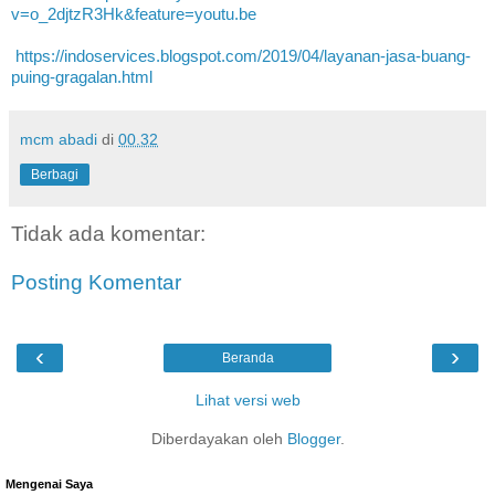
v=o_2djtzR3Hk&feature=youtu.be
https://indoservices.blogspot.com/2019/04/layanan-jasa-buang-
puing-gragalan.html
mcm abadi
di
00.32
Berbagi
Tidak ada komentar:
Posting Komentar
‹
›
Beranda
Lihat versi web
Diberdayakan oleh
Blogger
.
Mengenai Saya