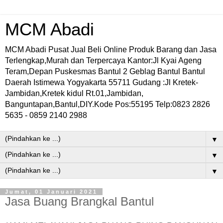
MCM Abadi
MCM Abadi Pusat Jual Beli Online Produk Barang dan Jasa
Terlengkap,Murah dan Terpercaya Kantor:Jl Kyai Ageng
Teram,Depan Puskesmas Bantul 2 Geblag Bantul Bantul
Daerah Istimewa Yogyakarta 55711 Gudang :Jl Kretek-
Jambidan,Kretek kidul Rt.01,Jambidan,
Banguntapan,Bantul,DIY.Kode Pos:55195 Telp:0823 2826
5635 - 0859 2140 2988
▼
▼
▼
Jumat, 01 Januari 2021
Jasa Buang Brangkal Bantul