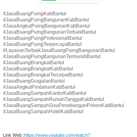
#JasaBuangPuingKabBantul
#JasaBuangPuingBangunanKabBantul
#JasaAngkutPuingBangunanKabBantul
#JasaBuangPuingBangunanTerbaikBantul
#JasaBuangPuingProfesionalBantul
#JasaBuangPuingTerpercayaBantul
#LayananTerbaikJasaBuangPuingBangunanBantul
#JasaBuangPuingBangunanTermurahBantul
#JasaBuangBrangkalBantul
#JasaBuangBrangkalKabBantul
#JasaBuangBrangkalTercepatBantul
#JasaBuangGragalanBantul
#JasaAngkutPindahanKabBantul
#JasaBuangSampahKantorKabBantul
#JasaBuangSampahRumahTanggaKabBantul
#JasaBuangSampahSisaPenebanganPohonKabBantul
#JasaBuangSampahHotelKabBantul
Link Web :
https://www.youtube.com/watch?