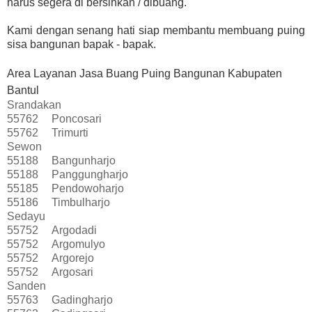
harus segera di bersihkan / dibuang.
Kami dengan senang hati siap membantu membuang puing
sisa bangunan bapak - bapak.
Area Layanan Jasa Buang Puing Bangunan Kabupaten
Bantul
Srandakan
55762
Poncosari
55762
Trimurti
Sewon
55188
Bangunharjo
55188
Panggungharjo
55185
Pendowoharjo
55186
Timbulharjo
Sedayu
55752
Argodadi
55752
Argomulyo
55752
Argorejo
55752
Argosari
Sanden
55763
Gadingharjo