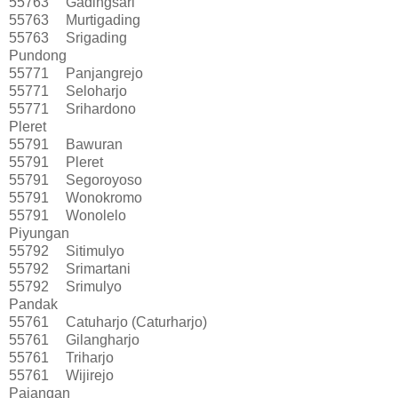
55763
Gadingsari
55763
Murtigading
55763
Srigading
Pundong
55771
Panjangrejo
55771
Seloharjo
55771
Srihardono
Pleret
55791
Bawuran
55791
Pleret
55791
Segoroyoso
55791
Wonokromo
55791
Wonolelo
Piyungan
55792
Sitimulyo
55792
Srimartani
55792
Srimulyo
Pandak
55761
Catuharjo (Caturharjo)
55761
Gilangharjo
55761
Triharjo
55761
Wijirejo
Pajangan