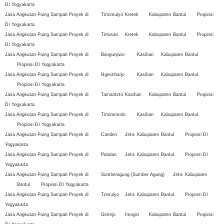
DI Yogyakarta
Jasa Angkutan Puing Sampah Proyek di
Tirtomulyo
Kretek
Kabupaten
Bantul
Propinsi
DI Yogyakarta
Jasa Angkutan Puing Sampah Proyek di
Tirtosari
Kretek
Kabupaten
Bantul
Propinsi
DI Yogyakarta
Jasa Angkutan Puing Sampah Proyek di
Bangunjiwo
Kasihan
Kabupaten
Bantul
Propinsi DI Yogyakarta
Jasa Angkutan Puing Sampah Proyek di
Ngestiharjo
Kasihan
Kabupaten
Bantul
Propinsi DI Yogyakarta
Jasa Angkutan Puing Sampah Proyek di
Tamantirto
Kasihan
Kabupaten
Bantul
Propinsi
DI Yogyakarta
Jasa Angkutan Puing Sampah Proyek di
Tirtonirmolo
Kasihan
Kabupaten
Bantul
Propinsi DI Yogyakarta
Jasa Angkutan Puing Sampah Proyek di
Canden
Jetis
Kabupaten
Bantul
Propinsi DI
Yogyakarta
Jasa Angkutan Puing Sampah Proyek di
Patalan
Jetis
Kabupaten
Bantul
Propinsi DI
Yogyakarta
Jasa Angkutan Puing Sampah Proyek di
Sumberagung (Sumber Agung)
Jetis
Kabupaten
Bantul
Propinsi DI Yogyakarta
Jasa Angkutan Puing Sampah Proyek di
Trimulyo
Jetis
Kabupaten
Bantul
Propinsi DI
Yogyakarta
Jasa Angkutan Puing Sampah Proyek di
Girirejo
Imogiri
Kabupaten
Bantul
Propinsi