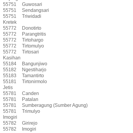
55751
Guwosari
55751
Sendangsari
55751
Triwidadi
Kretek
55772
Donotirto
55772
Parangtritis
55772
Tirtohargo
55772
Tirtomulyo
55772
Tirtosari
Kasihan
55184
Bangunjiwo
55182
Ngestiharjo
55183
Tamantirto
55181
Tirtonirmolo
Jetis
55781
Canden
55781
Patalan
55781
Sumberagung (Sumber Agung)
55781
Trimulyo
Imogiri
55782
Girirejo
55782
Imogiri