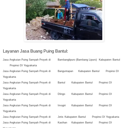
Layanan Jasa Buang Puing Bantul:
Jasa Angkutan Puing Sampah Proyek di
Bambanglipuro (Bambang Lipuro)
Kabupaten
Bantul
Propinsi DI Yogyakarta
Jasa Angkutan Puing Sampah Proyek di
Banguntapan
Kabupaten
Bantul
Propinsi DI
Yogyakarta
Jasa Angkutan Puing Sampah Proyek di
Bantul
Kabupaten
Bantul
Propinsi DI
Yogyakarta
Jasa Angkutan Puing Sampah Proyek di
Dlingo
Kabupaten
Bantul
Propinsi DI
Yogyakarta
Jasa Angkutan Puing Sampah Proyek di
Imogiri
Kabupaten
Bantul
Propinsi DI
Yogyakarta
Jasa Angkutan Puing Sampah Proyek di
Jetis
Kabupaten
Bantul
Propinsi DI Yogyakarta
Jasa Angkutan Puing Sampah Proyek di
Kasihan
Kabupaten
Bantul
Propinsi DI