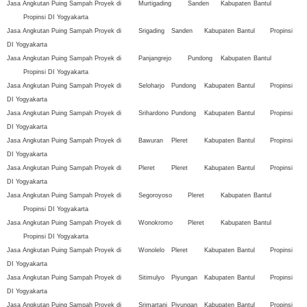
Jasa Angkutan Puing Sampah Proyek di
Murtigading
Sanden
Kabupaten
Bantul
Propinsi DI Yogyakarta
Jasa Angkutan Puing Sampah Proyek di
Srigading
Sanden
Kabupaten
Bantul
Propinsi
DI Yogyakarta
Jasa Angkutan Puing Sampah Proyek di
Panjangrejo
Pundong
Kabupaten
Bantul
Propinsi DI Yogyakarta
Jasa Angkutan Puing Sampah Proyek di
Seloharjo
Pundong
Kabupaten
Bantul
Propinsi
DI Yogyakarta
Jasa Angkutan Puing Sampah Proyek di
Srihardono
Pundong
Kabupaten
Bantul
Propinsi
DI Yogyakarta
Jasa Angkutan Puing Sampah Proyek di
Bawuran
Pleret
Kabupaten
Bantul
Propinsi
DI Yogyakarta
Jasa Angkutan Puing Sampah Proyek di
Pleret
Pleret
Kabupaten
Bantul
Propinsi
DI Yogyakarta
Jasa Angkutan Puing Sampah Proyek di
Segoroyoso
Pleret
Kabupaten
Bantul
Propinsi DI Yogyakarta
Jasa Angkutan Puing Sampah Proyek di
Wonokromo
Pleret
Kabupaten
Bantul
Propinsi DI Yogyakarta
Jasa Angkutan Puing Sampah Proyek di
Wonolelo
Pleret
Kabupaten
Bantul
Propinsi
DI Yogyakarta
Jasa Angkutan Puing Sampah Proyek di
Sitimulyo
Piyungan
Kabupaten
Bantul
Propinsi
DI Yogyakarta
Jasa Angkutan Puing Sampah Proyek di
Srimartani
Piyungan
Kabupaten
Bantul
Propinsi