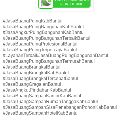
#JasaBuangPuingKabBantul
#JasaBuangPuingBangunanKabBantul
#JasaAngkutPuingBangunanKabBantul
#JasaBuangPuingBangunanTerbaikBantul
#JasaBuangPuingProfesionalBantul
#JasaBuangPuingTerpercayaBantul
#LayananTerbaikJasaBuangPuingBangunanBantul
#JasaBuangPuingBangunanTermurahBantul
#JasaBuangBrangkalBantul
#JasaBuangBrangkalKabBantul
#JasaBuangBrangkalTercepatBantul
#JasaBuangGragalanBantul
#JasaAngkutPindahanKabBantul
#JasaBuangSampahKantorKabBantul
#JasaBuangSampahRumahTanggaKabBantul
#JasaBuangSampahSisaPenebanganPohonKabBantul
#JasaBuangSampahHotelKabBantul