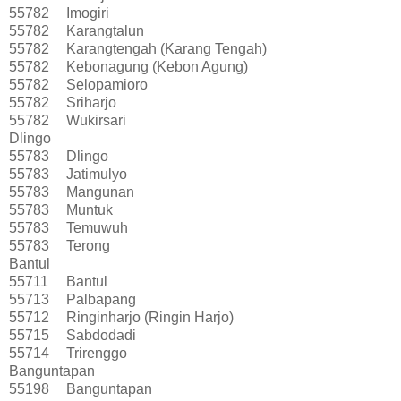
55782
Imogiri
55782
Karangtalun
55782
Karangtengah (Karang Tengah)
55782
Kebonagung (Kebon Agung)
55782
Selopamioro
55782
Sriharjo
55782
Wukirsari
Dlingo
55783
Dlingo
55783
Jatimulyo
55783
Mangunan
55783
Muntuk
55783
Temuwuh
55783
Terong
Bantul
55711
Bantul
55713
Palbapang
55712
Ringinharjo (Ringin Harjo)
55715
Sabdodadi
55714
Trirenggo
Banguntapan
55198
Banguntapan