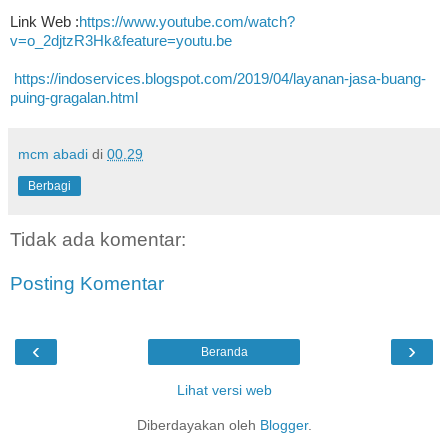
Link Web :
https://www.youtube.com/watch?
v=o_2djtzR3Hk&feature=youtu.be
https://indoservices.blogspot.com/2019/04/layanan-jasa-buang-
puing-gragalan.html
mcm abadi
di
00.29
Berbagi
Tidak ada komentar:
Posting Komentar
‹
›
Beranda
Lihat versi web
Diberdayakan oleh
Blogger
.