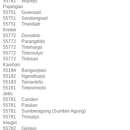
55761
Wijirejo
Pajangan
55751
Guwosari
55751
Sendangsari
55751
Triwidadi
Kretek
55772
Donotirto
55772
Parangtritis
55772
Tirtohargo
55772
Tirtomulyo
55772
Tirtosari
Kasihan
55184
Bangunjiwo
55182
Ngestiharjo
55183
Tamantirto
55181
Tirtonirmolo
Jetis
55781
Canden
55781
Patalan
55781
Sumberagung (Sumber Agung)
55781
Trimulyo
Imogiri
55782
Girirejo