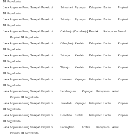
DI Yogyakarta
Jasa Angkutan Puing Sampah Proyek di
Srimartani
Piyungan
Kabupaten
Bantul
Propinsi
DI Yogyakarta
Jasa Angkutan Puing Sampah Proyek di
Srimulyo
Piyungan
Kabupaten
Bantul
Propinsi
DI Yogyakarta
Jasa Angkutan Puing Sampah Proyek di
Catuharjo (Caturharjo)
Pandak
Kabupaten
Bantul
Propinsi DI Yogyakarta
Jasa Angkutan Puing Sampah Proyek di
Gilangharjo
Pandak
Kabupaten
Bantul
Propinsi
DI Yogyakarta
Jasa Angkutan Puing Sampah Proyek di
Triharjo
Pandak
Kabupaten
Bantul
Propinsi
DI Yogyakarta
Jasa Angkutan Puing Sampah Proyek di
Wijirejo
Pandak
Kabupaten
Bantul
Propinsi
DI Yogyakarta
Jasa Angkutan Puing Sampah Proyek di
Guwosari
Pajangan
Kabupaten
Bantul
Propinsi
DI Yogyakarta
Jasa Angkutan Puing Sampah Proyek di
Sendangsari
Pajangan
Kabupaten
Bantul
Propinsi DI Yogyakarta
Jasa Angkutan Puing Sampah Proyek di
Triwidadi
Pajangan
Kabupaten
Bantul
Propinsi
DI Yogyakarta
Jasa Angkutan Puing Sampah Proyek di
Donotirto
Kretek
Kabupaten
Bantul
Propinsi
DI Yogyakarta
Jasa Angkutan Puing Sampah Proyek di
Parangtritis
Kretek
Kabupaten
Bantul
Propinsi DI Yogyakarta