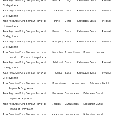
Jasa Angkutan Puing Sampah Proyek di
Muntuk
Dlingo
Kabupaten
Bantul
Propinsi
DI Yogyakarta
Jasa Angkutan Puing Sampah Proyek di
Temuwuh
Dlingo
Kabupaten
Bantul
Propinsi
DI Yogyakarta
Jasa Angkutan Puing Sampah Proyek di
Terong
Dlingo
Kabupaten
Bantul
Propinsi
DI Yogyakarta
Jasa Angkutan Puing Sampah Proyek di
Bantul
Bantul
Kabupaten
Bantul
Propinsi
DI Yogyakarta
Jasa Angkutan Puing Sampah Proyek di
Palbapang
Bantul
Kabupaten
Bantul
Propinsi
DI Yogyakarta
Jasa Angkutan Puing Sampah Proyek di
Ringinharjo (Ringin Harjo)
Bantul
Kabupaten
Bantul
Propinsi DI Yogyakarta
Jasa Angkutan Puing Sampah Proyek di
Sabdodadi
Bantul
Kabupaten
Bantul
Propinsi
DI Yogyakarta
Jasa Angkutan Puing Sampah Proyek di
Trirenggo
Bantul
Kabupaten
Bantul
Propinsi
DI Yogyakarta
Jasa Angkutan Puing Sampah Proyek di
Banguntapan
Banguntapan
Kabupaten
Bantul
Propinsi DI Yogyakarta
Jasa Angkutan Puing Sampah Proyek di
Baturetno
Banguntapan
Kabupaten
Bantul
Propinsi DI Yogyakarta
Jasa Angkutan Puing Sampah Proyek di
Jagalan
Banguntapan
Kabupaten
Bantul
Propinsi DI Yogyakarta
Jasa Angkutan Puing Sampah Proyek di
Jambidan
Banguntapan
Kabupaten
Bantul