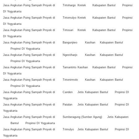
Jasa Angkutan Puing Sampah Proyek di
Tirtohargo
Kretek
Kabupaten
Bantul
Propinsi
DI Yogyakarta
Jasa Angkutan Puing Sampah Proyek di
Tirtomulyo
Kretek
Kabupaten
Bantul
Propinsi
DI Yogyakarta
Jasa Angkutan Puing Sampah Proyek di
Tirtosari
Kretek
Kabupaten
Bantul
Propinsi
DI Yogyakarta
Jasa Angkutan Puing Sampah Proyek di
Bangunjiwo
Kasihan
Kabupaten
Bantul
Propinsi DI Yogyakarta
Jasa Angkutan Puing Sampah Proyek di
Ngestiharjo
Kasihan
Kabupaten
Bantul
Propinsi DI Yogyakarta
Jasa Angkutan Puing Sampah Proyek di
Tamantirto
Kasihan
Kabupaten
Bantul
Propinsi
DI Yogyakarta
Jasa Angkutan Puing Sampah Proyek di
Tirtonirmolo
Kasihan
Kabupaten
Bantul
Propinsi DI Yogyakarta
Jasa Angkutan Puing Sampah Proyek di
Canden
Jetis
Kabupaten
Bantul
Propinsi DI
Yogyakarta
Jasa Angkutan Puing Sampah Proyek di
Patalan
Jetis
Kabupaten
Bantul
Propinsi DI
Yogyakarta
Jasa Angkutan Puing Sampah Proyek di
Sumberagung (Sumber Agung)
Jetis
Kabupaten
Bantul
Propinsi DI Yogyakarta
Jasa Angkutan Puing Sampah Proyek di
Trimulyo
Jetis
Kabupaten
Bantul
Propinsi DI
Yogyakarta