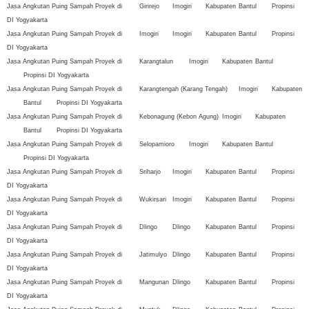
Jasa Angkutan Puing Sampah Proyek di
Girirejo
Imogiri
Kabupaten
Bantul
Propinsi
DI Yogyakarta
Jasa Angkutan Puing Sampah Proyek di
Imogiri
Imogiri
Kabupaten
Bantul
Propinsi
DI Yogyakarta
Jasa Angkutan Puing Sampah Proyek di
Karangtalun
Imogiri
Kabupaten
Bantul
Propinsi DI Yogyakarta
Jasa Angkutan Puing Sampah Proyek di
Karangtengah (Karang Tengah)
Imogiri
Kabupaten
Bantul
Propinsi DI Yogyakarta
Jasa Angkutan Puing Sampah Proyek di
Kebonagung (Kebon Agung)
Imogiri
Kabupaten
Bantul
Propinsi DI Yogyakarta
Jasa Angkutan Puing Sampah Proyek di
Selopamioro
Imogiri
Kabupaten
Bantul
Propinsi DI Yogyakarta
Jasa Angkutan Puing Sampah Proyek di
Sriharjo
Imogiri
Kabupaten
Bantul
Propinsi
DI Yogyakarta
Jasa Angkutan Puing Sampah Proyek di
Wukirsari
Imogiri
Kabupaten
Bantul
Propinsi
DI Yogyakarta
Jasa Angkutan Puing Sampah Proyek di
Dlingo
Dlingo
Kabupaten
Bantul
Propinsi
DI Yogyakarta
Jasa Angkutan Puing Sampah Proyek di
Jatimulyo
Dlingo
Kabupaten
Bantul
Propinsi
DI Yogyakarta
Jasa Angkutan Puing Sampah Proyek di
Mangunan
Dlingo
Kabupaten
Bantul
Propinsi
DI Yogyakarta