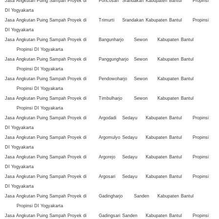
Jasa Angkutan Puing Sampah Proyek di
Poncosari
Srandakan
Kabupaten
Bantul
Propinsi
DI Yogyakarta
Jasa Angkutan Puing Sampah Proyek di
Trimurti
Srandakan
Kabupaten
Bantul
Propinsi
DI Yogyakarta
Jasa Angkutan Puing Sampah Proyek di
Bangunharjo
Sewon
Kabupaten
Bantul
Propinsi DI Yogyakarta
Jasa Angkutan Puing Sampah Proyek di
Panggungharjo
Sewon
Kabupaten
Bantul
Propinsi DI Yogyakarta
Jasa Angkutan Puing Sampah Proyek di
Pendowoharjo
Sewon
Kabupaten
Bantul
Propinsi DI Yogyakarta
Jasa Angkutan Puing Sampah Proyek di
Timbulharjo
Sewon
Kabupaten
Bantul
Propinsi DI Yogyakarta
Jasa Angkutan Puing Sampah Proyek di
Argodadi
Sedayu
Kabupaten
Bantul
Propinsi
DI Yogyakarta
Jasa Angkutan Puing Sampah Proyek di
Argomulyo
Sedayu
Kabupaten
Bantul
Propinsi
DI Yogyakarta
Jasa Angkutan Puing Sampah Proyek di
Argorejo
Sedayu
Kabupaten
Bantul
Propinsi
DI Yogyakarta
Jasa Angkutan Puing Sampah Proyek di
Argosari
Sedayu
Kabupaten
Bantul
Propinsi
DI Yogyakarta
Jasa Angkutan Puing Sampah Proyek di
Gadingharjo
Sanden
Kabupaten
Bantul
Propinsi DI Yogyakarta
Jasa Angkutan Puing Sampah Proyek di
Gadingsari
Sanden
Kabupaten
Bantul
Propinsi