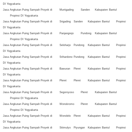
DI Yogyakarta
Jasa Angkutan Puing Sampah Proyek di
Murtigading
Sanden
Kabupaten
Bantul
Propinsi DI Yogyakarta
Jasa Angkutan Puing Sampah Proyek di
Srigading
Sanden
Kabupaten
Bantul
Propinsi
DI Yogyakarta
Jasa Angkutan Puing Sampah Proyek di
Panjangrejo
Pundong
Kabupaten
Bantul
Propinsi DI Yogyakarta
Jasa Angkutan Puing Sampah Proyek di
Seloharjo
Pundong
Kabupaten
Bantul
Propinsi
DI Yogyakarta
Jasa Angkutan Puing Sampah Proyek di
Srihardono
Pundong
Kabupaten
Bantul
Propinsi
DI Yogyakarta
Jasa Angkutan Puing Sampah Proyek di
Bawuran
Pleret
Kabupaten
Bantul
Propinsi
DI Yogyakarta
Jasa Angkutan Puing Sampah Proyek di
Pleret
Pleret
Kabupaten
Bantul
Propinsi
DI Yogyakarta
Jasa Angkutan Puing Sampah Proyek di
Segoroyoso
Pleret
Kabupaten
Bantul
Propinsi DI Yogyakarta
Jasa Angkutan Puing Sampah Proyek di
Wonokromo
Pleret
Kabupaten
Bantul
Propinsi DI Yogyakarta
Jasa Angkutan Puing Sampah Proyek di
Wonolelo
Pleret
Kabupaten
Bantul
Propinsi
DI Yogyakarta
Jasa Angkutan Puing Sampah Proyek di
Sitimulyo
Piyungan
Kabupaten
Bantul
Propinsi