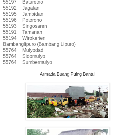
55197
Baturetno
55192
Jagalan
55195
Jambidan
55196
Potorono
55193
Singosaren
55191
Tamanan
55194
Wirokerten
Bambanglipuro (Bambang Lipuro)
55764
Mulyodadi
55764
Sidomulyo
55764
Sumbermulyo
Armada Buang Puing Bantul