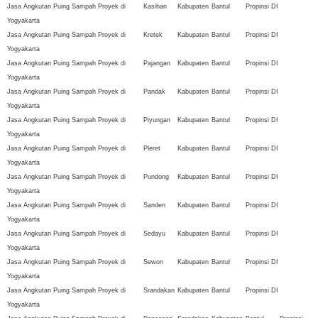
Jasa Angkutan Puing Sampah Proyek di
Kasihan
Kabupaten
Bantul
Propinsi DI
Yogyakarta
Jasa Angkutan Puing Sampah Proyek di
Kretek
Kabupaten
Bantul
Propinsi DI
Yogyakarta
Jasa Angkutan Puing Sampah Proyek di
Pajangan
Kabupaten
Bantul
Propinsi DI
Yogyakarta
Jasa Angkutan Puing Sampah Proyek di
Pandak
Kabupaten
Bantul
Propinsi DI
Yogyakarta
Jasa Angkutan Puing Sampah Proyek di
Piyungan
Kabupaten
Bantul
Propinsi DI
Yogyakarta
Jasa Angkutan Puing Sampah Proyek di
Pleret
Kabupaten
Bantul
Propinsi DI
Yogyakarta
Jasa Angkutan Puing Sampah Proyek di
Pundong
Kabupaten
Bantul
Propinsi DI
Yogyakarta
Jasa Angkutan Puing Sampah Proyek di
Sanden
Kabupaten
Bantul
Propinsi DI
Yogyakarta
Jasa Angkutan Puing Sampah Proyek di
Sedayu
Kabupaten
Bantul
Propinsi DI
Yogyakarta
Jasa Angkutan Puing Sampah Proyek di
Sewon
Kabupaten
Bantul
Propinsi DI
Yogyakarta
Jasa Angkutan Puing Sampah Proyek di
Srandakan
Kabupaten
Bantul
Propinsi DI
Yogyakarta