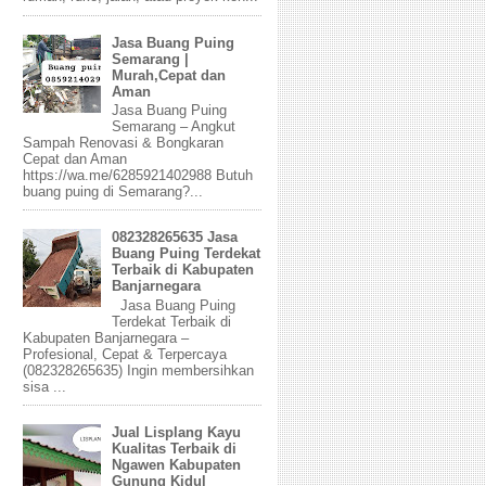
Jasa Buang Puing
Semarang |
Murah,Cepat dan
Aman
Jasa Buang Puing
Semarang – Angkut
Sampah Renovasi & Bongkaran
Cepat dan Aman
https://wa.me/6285921402988 Butuh
buang puing di Semarang?...
082328265635 Jasa
Buang Puing Terdekat
Terbaik di Kabupaten
Banjarnegara
Jasa Buang Puing
Terdekat Terbaik di
Kabupaten Banjarnegara –
Profesional, Cepat & Terpercaya
(082328265635) Ingin membersihkan
sisa ...
Jual Lisplang Kayu
Kualitas Terbaik di
Ngawen Kabupaten
Gunung Kidul