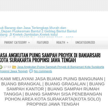
duk Barang dan Jasa Terlengkap,Murah dan
m,Depan Puskesmas Bantul 2 Geblag Bantul Bantul
ang :Jl Kretek-Jambidan,Kretek kidul
DIY.Kode Pos:55195 Telp:0823 2826 5635 - 0859
»
»
PARENT CATEGORY
FEATURED
HEALTH
UNCATEGORIZED
JASA ANGKUTAN PUING SAMPAH PROYEK DI BANJARSARI
KOTA SURAKARTA PROPINSI JAWA TENGAH
17.53
Jasa Angkutan Puing Sampah Proyek di Banjarsari Kota Surakarta
Propinsi Jawa Tengah
No comments
KAMI MELAYANI JASA BUANG PUING BANGUNAN |
BUANG BRANGKAL | BUANG GRAGALAN | BUANG
SAMPAH KANTOR | BUANG SAMPAH RUMAH
TANGGA | BUANG SAMPAH SISA PENEBANGAN
POHON AREA KOTA SURAKARTA(KOTA SOLO)
PROPINSI JAWA TENGAH