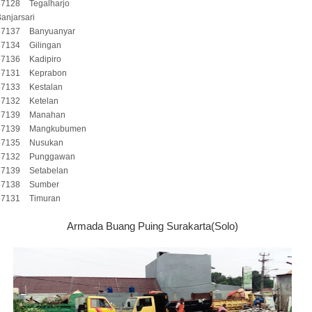
57128
Tegalharjo
anjarsari
57137
Banyuanyar
57134
Gilingan
57136
Kadipiro
57131
Keprabon
57133
Kestalan
57132
Ketelan
57139
Manahan
57139
Mangkubumen
57135
Nusukan
57132
Punggawan
57139
Setabelan
57138
Sumber
57131
Timuran
Armada Buang Puing Surakarta(Solo)