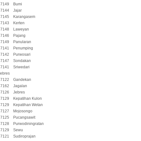
57149
Bumi
57144
Jajar
57145
Karangasem
57143
Kerten
57148
Laweyan
57146
Pajang
57149
Panularan
57141
Penumping
57142
Purwosari
57147
Sondakan
57141
Sriwedari
Jebres
57122
Gandekan
57162
Jagalan
57126
Jebres
57129
Kepatihan Kulon
57129
Kepatihan Wetan
57127
Mojosongo
57125
Pucangsawit
57128
Purwodiningratan
57129
Sewu
57121
Sudiroprajan