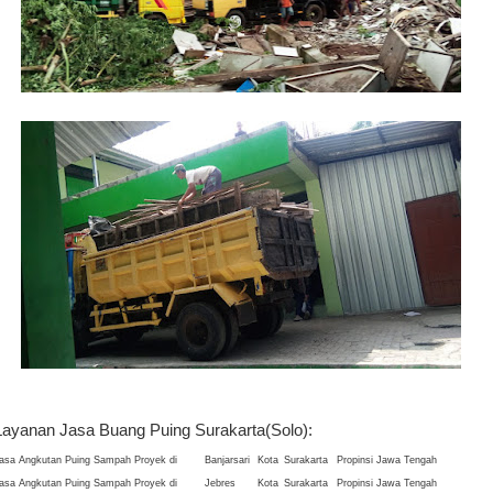
Layanan Jasa Buang Puing Surakarta(Solo):
asa Angkutan Puing Sampah Proyek di
Banjarsari
Kota
Surakarta
Propinsi Jawa Tengah
asa Angkutan Puing Sampah Proyek di
Jebres
Kota
Surakarta
Propinsi Jawa Tengah