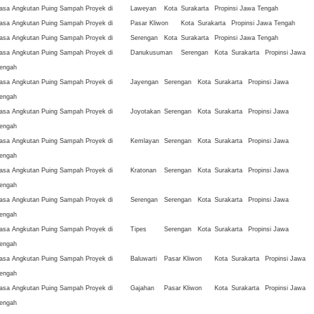
asa Angkutan Puing Sampah Proyek di
Laweyan
Kota
Surakarta
Propinsi Jawa Tengah
asa Angkutan Puing Sampah Proyek di
Pasar Kliwon
Kota
Surakarta
Propinsi Jawa Tengah
asa Angkutan Puing Sampah Proyek di
Serengan
Kota
Surakarta
Propinsi Jawa Tengah
asa Angkutan Puing Sampah Proyek di
Danukusuman
Serengan
Kota
Surakarta
Propinsi Jawa
engah
asa Angkutan Puing Sampah Proyek di
Jayengan
Serengan
Kota
Surakarta
Propinsi Jawa
engah
asa Angkutan Puing Sampah Proyek di
Joyotakan
Serengan
Kota
Surakarta
Propinsi Jawa
engah
asa Angkutan Puing Sampah Proyek di
Kemlayan
Serengan
Kota
Surakarta
Propinsi Jawa
engah
asa Angkutan Puing Sampah Proyek di
Kratonan
Serengan
Kota
Surakarta
Propinsi Jawa
engah
asa Angkutan Puing Sampah Proyek di
Serengan
Serengan
Kota
Surakarta
Propinsi Jawa
engah
asa Angkutan Puing Sampah Proyek di
Tipes
Serengan
Kota
Surakarta
Propinsi Jawa
engah
asa Angkutan Puing Sampah Proyek di
Baluwarti
Pasar Kliwon
Kota
Surakarta
Propinsi Jawa
engah
asa Angkutan Puing Sampah Proyek di
Gajahan
Pasar Kliwon
Kota
Surakarta
Propinsi Jawa
engah