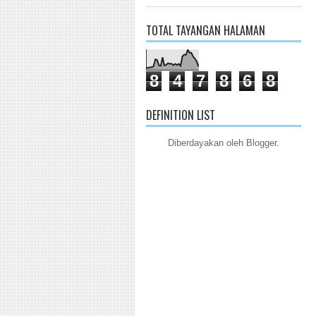
TOTAL TAYANGAN HALAMAN
8
4
7
8
6
8
DEFINITION LIST
Diberdayakan oleh
Blogger
.