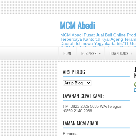
MCM Abadi
MCM Abadi Pusat Jual Beli Online Pro
Terpercaya Kantor:Jl Kyai Ageng Tera
Daerah Istimewa Yogyakarta 55711 Gud
Rt.01,Jambidan, Banguntapan,Bantul,
2140 2988
»
»
HOME
BUSINESS
DOWNLOADS
ARSIP BLOG
LAYANAN CEPAT KAMI :
HP :0823 2826 5635 WA/Telegram
:0859 2140 2988
LAMAN MCM ABADI:
Beranda