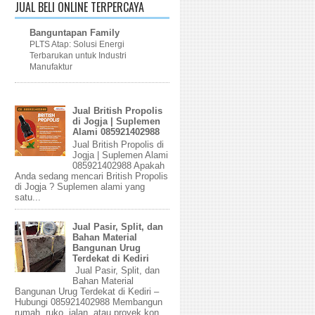
JUAL BELI ONLINE TERPERCAYA
Banguntapan Family
PLTS Atap: Solusi Energi
Terbarukan untuk Industri
Manufaktur
Jual British Propolis
di Jogja | Suplemen
Alami 085921402988
Jual British Propolis di
Jogja | Suplemen Alami
085921402988 Apakah
Anda sedang mencari British Propolis
di Jogja ? Suplemen alami yang
satu...
Jual Pasir, Split, dan
Bahan Material
Bangunan Urug
Terdekat di Kediri
Jual Pasir, Split, dan
Bahan Material
Bangunan Urug Terdekat di Kediri –
Hubungi 085921402988 Membangun
rumah, ruko, jalan, atau proyek kon...