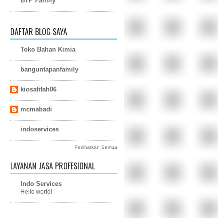
BTP Family
DAFTAR BLOG SAYA
Toko Bahan Kimia
banguntapanfamily
kiosafifah06
mcmabadi
indoservices
Perlihatkan Semua
LAYANAN JASA PROFESIONAL
Indo Services
Hello world!