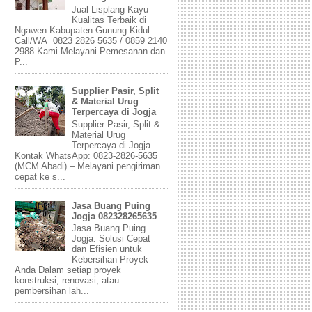
Jual Lisplang Kayu
Kualitas Terbaik di
Ngawen Kabupaten Gunung Kidul
Call/WA 0823 2826 5635 / 0859 2140
2988 Kami Melayani Pemesanan dan
P...
Supplier Pasir, Split
& Material Urug
Terpercaya di Jogja
Supplier Pasir, Split &
Material Urug
Terpercaya di Jogja
Kontak WhatsApp: 0823-2826-5635
(MCM Abadi) – Melayani pengiriman
cepat ke s...
Jasa Buang Puing
Jogja 082328265635
Jasa Buang Puing
Jogja: Solusi Cepat
dan Efisien untuk
Kebersihan Proyek
Anda Dalam setiap proyek
konstruksi, renovasi, atau
pembersihan lah...