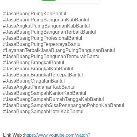
#JasaBuangPuingKabBantul
#JasaBuangPuingBangunanKabBantul
#JasaAngkutPuingBangunanKabBantul
#JasaBuangPuingBangunanTerbaikBantul
#JasaBuangPuingProfesionalBantul
#JasaBuangPuingTerpercayaBantul
#LayananTerbaikJasaBuangPuingBangunanBantul
#JasaBuangPuingBangunanTermurahBantul
#JasaBuangBrangkalBantul
#JasaBuangBrangkalKabBantul
#JasaBuangBrangkalTercepatBantul
#JasaBuangGragalanBantul
#JasaAngkutPindahanKabBantul
#JasaBuangSampahKantorKabBantul
#JasaBuangSampahRumahTanggaKabBantul
#JasaBuangSampahSisaPenebanganPohonKabBantul
#JasaBuangSampahHotelKabBantul
Link Web :
https://www.youtube.com/watch?