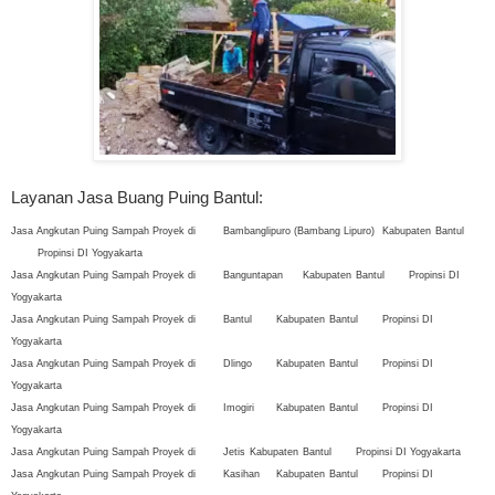
Layanan Jasa Buang Puing Bantul:
Jasa Angkutan Puing Sampah Proyek di
Bambanglipuro (Bambang Lipuro)
Kabupaten
Bantul
Propinsi DI Yogyakarta
Jasa Angkutan Puing Sampah Proyek di
Banguntapan
Kabupaten
Bantul
Propinsi DI
Yogyakarta
Jasa Angkutan Puing Sampah Proyek di
Bantul
Kabupaten
Bantul
Propinsi DI
Yogyakarta
Jasa Angkutan Puing Sampah Proyek di
Dlingo
Kabupaten
Bantul
Propinsi DI
Yogyakarta
Jasa Angkutan Puing Sampah Proyek di
Imogiri
Kabupaten
Bantul
Propinsi DI
Yogyakarta
Jasa Angkutan Puing Sampah Proyek di
Jetis
Kabupaten
Bantul
Propinsi DI Yogyakarta
Jasa Angkutan Puing Sampah Proyek di
Kasihan
Kabupaten
Bantul
Propinsi DI