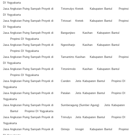
DI Yogyakarta
Jasa Angkutan Puing Sampah Proyek di
Tirtomulyo
Kretek
Kabupaten
Bantul
Propinsi
DI Yogyakarta
Jasa Angkutan Puing Sampah Proyek di
Tirtosari
Kretek
Kabupaten
Bantul
Propinsi
DI Yogyakarta
Jasa Angkutan Puing Sampah Proyek di
Bangunjiwo
Kasihan
Kabupaten
Bantul
Propinsi DI Yogyakarta
Jasa Angkutan Puing Sampah Proyek di
Ngestiharjo
Kasihan
Kabupaten
Bantul
Propinsi DI Yogyakarta
Jasa Angkutan Puing Sampah Proyek di
Tamantirto
Kasihan
Kabupaten
Bantul
Propinsi
DI Yogyakarta
Jasa Angkutan Puing Sampah Proyek di
Tirtonirmolo
Kasihan
Kabupaten
Bantul
Propinsi DI Yogyakarta
Jasa Angkutan Puing Sampah Proyek di
Canden
Jetis
Kabupaten
Bantul
Propinsi DI
Yogyakarta
Jasa Angkutan Puing Sampah Proyek di
Patalan
Jetis
Kabupaten
Bantul
Propinsi DI
Yogyakarta
Jasa Angkutan Puing Sampah Proyek di
Sumberagung (Sumber Agung)
Jetis
Kabupaten
Bantul
Propinsi DI Yogyakarta
Jasa Angkutan Puing Sampah Proyek di
Trimulyo
Jetis
Kabupaten
Bantul
Propinsi DI
Yogyakarta
Jasa Angkutan Puing Sampah Proyek di
Girirejo
Imogiri
Kabupaten
Bantul
Propinsi