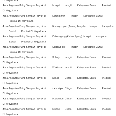
DI Yogyakarta
Jasa Angkutan Puing Sampah Proyek di
Imogiri
Imogiri
Kabupaten
Bantul
Propinsi
DI Yogyakarta
Jasa Angkutan Puing Sampah Proyek di
Karangtalun
Imogiri
Kabupaten
Bantul
Propinsi DI Yogyakarta
Jasa Angkutan Puing Sampah Proyek di
Karangtengah (Karang Tengah)
Imogiri
Kabupaten
Bantul
Propinsi DI Yogyakarta
Jasa Angkutan Puing Sampah Proyek di
Kebonagung (Kebon Agung)
Imogiri
Kabupaten
Bantul
Propinsi DI Yogyakarta
Jasa Angkutan Puing Sampah Proyek di
Selopamioro
Imogiri
Kabupaten
Bantul
Propinsi DI Yogyakarta
Jasa Angkutan Puing Sampah Proyek di
Sriharjo
Imogiri
Kabupaten
Bantul
Propinsi
DI Yogyakarta
Jasa Angkutan Puing Sampah Proyek di
Wukirsari
Imogiri
Kabupaten
Bantul
Propinsi
DI Yogyakarta
Jasa Angkutan Puing Sampah Proyek di
Dlingo
Dlingo
Kabupaten
Bantul
Propinsi
DI Yogyakarta
Jasa Angkutan Puing Sampah Proyek di
Jatimulyo
Dlingo
Kabupaten
Bantul
Propinsi
DI Yogyakarta
Jasa Angkutan Puing Sampah Proyek di
Mangunan
Dlingo
Kabupaten
Bantul
Propinsi
DI Yogyakarta
Jasa Angkutan Puing Sampah Proyek di
Muntuk
Dlingo
Kabupaten
Bantul
Propinsi
DI Yogyakarta