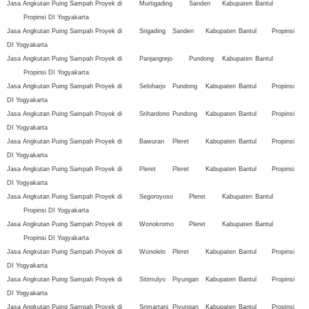
Jasa Angkutan Puing Sampah Proyek di
Murtigading
Sanden
Kabupaten
Bantul
Propinsi DI Yogyakarta
Jasa Angkutan Puing Sampah Proyek di
Srigading
Sanden
Kabupaten
Bantul
Propinsi
DI Yogyakarta
Jasa Angkutan Puing Sampah Proyek di
Panjangrejo
Pundong
Kabupaten
Bantul
Propinsi DI Yogyakarta
Jasa Angkutan Puing Sampah Proyek di
Seloharjo
Pundong
Kabupaten
Bantul
Propinsi
DI Yogyakarta
Jasa Angkutan Puing Sampah Proyek di
Srihardono
Pundong
Kabupaten
Bantul
Propinsi
DI Yogyakarta
Jasa Angkutan Puing Sampah Proyek di
Bawuran
Pleret
Kabupaten
Bantul
Propinsi
DI Yogyakarta
Jasa Angkutan Puing Sampah Proyek di
Pleret
Pleret
Kabupaten
Bantul
Propinsi
DI Yogyakarta
Jasa Angkutan Puing Sampah Proyek di
Segoroyoso
Pleret
Kabupaten
Bantul
Propinsi DI Yogyakarta
Jasa Angkutan Puing Sampah Proyek di
Wonokromo
Pleret
Kabupaten
Bantul
Propinsi DI Yogyakarta
Jasa Angkutan Puing Sampah Proyek di
Wonolelo
Pleret
Kabupaten
Bantul
Propinsi
DI Yogyakarta
Jasa Angkutan Puing Sampah Proyek di
Sitimulyo
Piyungan
Kabupaten
Bantul
Propinsi
DI Yogyakarta
Jasa Angkutan Puing Sampah Proyek di
Srimartani
Piyungan
Kabupaten
Bantul
Propinsi