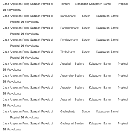
Jasa Angkutan Puing Sampah Proyek di
Trimurti
Srandakan
Kabupaten
Bantul
Propinsi
DI Yogyakarta
Jasa Angkutan Puing Sampah Proyek di
Bangunharjo
Sewon
Kabupaten
Bantul
Propinsi DI Yogyakarta
Jasa Angkutan Puing Sampah Proyek di
Panggungharjo
Sewon
Kabupaten
Bantul
Propinsi DI Yogyakarta
Jasa Angkutan Puing Sampah Proyek di
Pendowoharjo
Sewon
Kabupaten
Bantul
Propinsi DI Yogyakarta
Jasa Angkutan Puing Sampah Proyek di
Timbulharjo
Sewon
Kabupaten
Bantul
Propinsi DI Yogyakarta
Jasa Angkutan Puing Sampah Proyek di
Argodadi
Sedayu
Kabupaten
Bantul
Propinsi
DI Yogyakarta
Jasa Angkutan Puing Sampah Proyek di
Argomulyo
Sedayu
Kabupaten
Bantul
Propinsi
DI Yogyakarta
Jasa Angkutan Puing Sampah Proyek di
Argorejo
Sedayu
Kabupaten
Bantul
Propinsi
DI Yogyakarta
Jasa Angkutan Puing Sampah Proyek di
Argosari
Sedayu
Kabupaten
Bantul
Propinsi
DI Yogyakarta
Jasa Angkutan Puing Sampah Proyek di
Gadingharjo
Sanden
Kabupaten
Bantul
Propinsi DI Yogyakarta
Jasa Angkutan Puing Sampah Proyek di
Gadingsari
Sanden
Kabupaten
Bantul
Propinsi
DI Yogyakarta