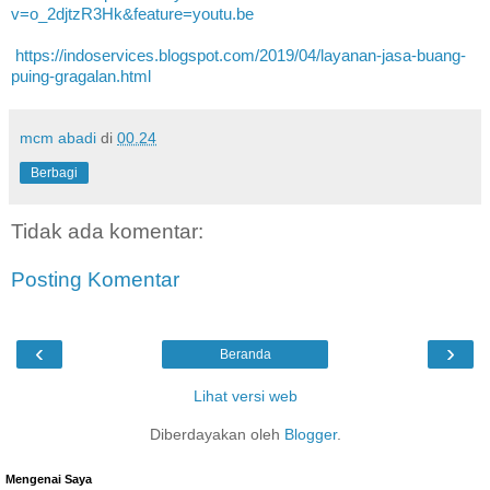
v=o_2djtzR3Hk&feature=youtu.be
https://indoservices.blogspot.com/2019/04/layanan-jasa-buang-
puing-gragalan.html
mcm abadi
di
00.24
Berbagi
Tidak ada komentar:
Posting Komentar
‹
›
Beranda
Lihat versi web
Diberdayakan oleh
Blogger
.
Mengenai Saya