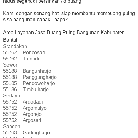
harus segera di bersihkan / dibuang.
Kami dengan senang hati siap membantu membuang puing
sisa bangunan bapak - bapak.
Area Layanan Jasa Buang Puing Bangunan Kabupaten
Bantul
Srandakan
55762
Poncosari
55762
Trimurti
Sewon
55188
Bangunharjo
55188
Panggungharjo
55185
Pendowoharjo
55186
Timbulharjo
Sedayu
55752
Argodadi
55752
Argomulyo
55752
Argorejo
55752
Argosari
Sanden
55763
Gadingharjo