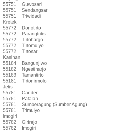
55751
Guwosari
55751
Sendangsari
55751
Triwidadi
Kretek
55772
Donotirto
55772
Parangtritis
55772
Tirtohargo
55772
Tirtomulyo
55772
Tirtosari
Kasihan
55184
Bangunjiwo
55182
Ngestiharjo
55183
Tamantirto
55181
Tirtonirmolo
Jetis
55781
Canden
55781
Patalan
55781
Sumberagung (Sumber Agung)
55781
Trimulyo
Imogiri
55782
Girirejo
55782
Imogiri