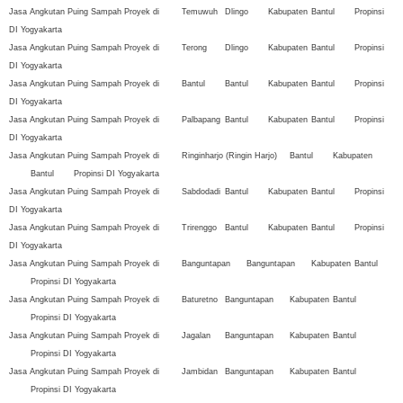
Jasa Angkutan Puing Sampah Proyek di
Temuwuh
Dlingo
Kabupaten
Bantul
Propinsi
DI Yogyakarta
Jasa Angkutan Puing Sampah Proyek di
Terong
Dlingo
Kabupaten
Bantul
Propinsi
DI Yogyakarta
Jasa Angkutan Puing Sampah Proyek di
Bantul
Bantul
Kabupaten
Bantul
Propinsi
DI Yogyakarta
Jasa Angkutan Puing Sampah Proyek di
Palbapang
Bantul
Kabupaten
Bantul
Propinsi
DI Yogyakarta
Jasa Angkutan Puing Sampah Proyek di
Ringinharjo (Ringin Harjo)
Bantul
Kabupaten
Bantul
Propinsi DI Yogyakarta
Jasa Angkutan Puing Sampah Proyek di
Sabdodadi
Bantul
Kabupaten
Bantul
Propinsi
DI Yogyakarta
Jasa Angkutan Puing Sampah Proyek di
Trirenggo
Bantul
Kabupaten
Bantul
Propinsi
DI Yogyakarta
Jasa Angkutan Puing Sampah Proyek di
Banguntapan
Banguntapan
Kabupaten
Bantul
Propinsi DI Yogyakarta
Jasa Angkutan Puing Sampah Proyek di
Baturetno
Banguntapan
Kabupaten
Bantul
Propinsi DI Yogyakarta
Jasa Angkutan Puing Sampah Proyek di
Jagalan
Banguntapan
Kabupaten
Bantul
Propinsi DI Yogyakarta
Jasa Angkutan Puing Sampah Proyek di
Jambidan
Banguntapan
Kabupaten
Bantul
Propinsi DI Yogyakarta