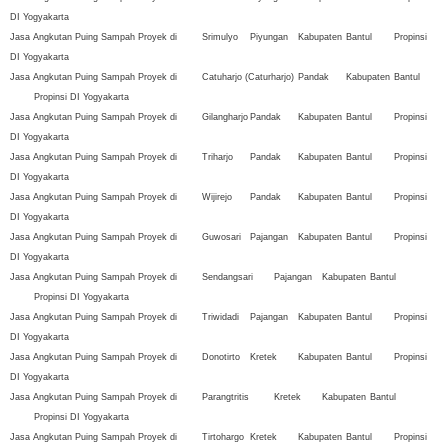
DI Yogyakarta
Jasa Angkutan Puing Sampah Proyek di
Srimulyo
Piyungan
Kabupaten
Bantul
Propinsi
DI Yogyakarta
Jasa Angkutan Puing Sampah Proyek di
Catuharjo (Caturharjo)
Pandak
Kabupaten
Bantul
Propinsi DI Yogyakarta
Jasa Angkutan Puing Sampah Proyek di
Gilangharjo
Pandak
Kabupaten
Bantul
Propinsi
DI Yogyakarta
Jasa Angkutan Puing Sampah Proyek di
Triharjo
Pandak
Kabupaten
Bantul
Propinsi
DI Yogyakarta
Jasa Angkutan Puing Sampah Proyek di
Wijirejo
Pandak
Kabupaten
Bantul
Propinsi
DI Yogyakarta
Jasa Angkutan Puing Sampah Proyek di
Guwosari
Pajangan
Kabupaten
Bantul
Propinsi
DI Yogyakarta
Jasa Angkutan Puing Sampah Proyek di
Sendangsari
Pajangan
Kabupaten
Bantul
Propinsi DI Yogyakarta
Jasa Angkutan Puing Sampah Proyek di
Triwidadi
Pajangan
Kabupaten
Bantul
Propinsi
DI Yogyakarta
Jasa Angkutan Puing Sampah Proyek di
Donotirto
Kretek
Kabupaten
Bantul
Propinsi
DI Yogyakarta
Jasa Angkutan Puing Sampah Proyek di
Parangtritis
Kretek
Kabupaten
Bantul
Propinsi DI Yogyakarta
Jasa Angkutan Puing Sampah Proyek di
Tirtohargo
Kretek
Kabupaten
Bantul
Propinsi