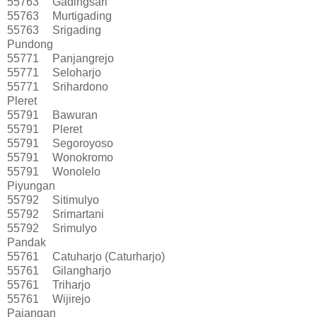
55763
Gadingsari
55763
Murtigading
55763
Srigading
Pundong
55771
Panjangrejo
55771
Seloharjo
55771
Srihardono
Pleret
55791
Bawuran
55791
Pleret
55791
Segoroyoso
55791
Wonokromo
55791
Wonolelo
Piyungan
55792
Sitimulyo
55792
Srimartani
55792
Srimulyo
Pandak
55761
Catuharjo (Caturharjo)
55761
Gilangharjo
55761
Triharjo
55761
Wijirejo
Pajangan