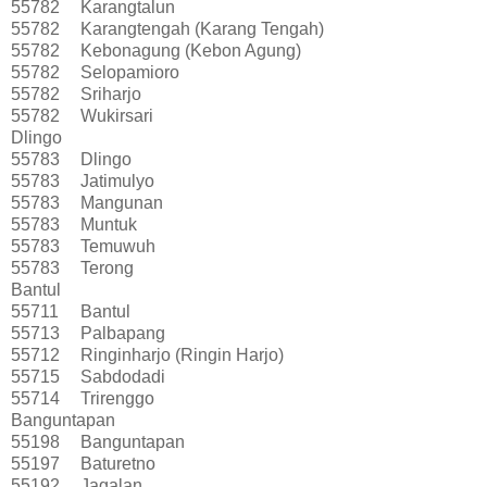
55782
Karangtalun
55782
Karangtengah (Karang Tengah)
55782
Kebonagung (Kebon Agung)
55782
Selopamioro
55782
Sriharjo
55782
Wukirsari
Dlingo
55783
Dlingo
55783
Jatimulyo
55783
Mangunan
55783
Muntuk
55783
Temuwuh
55783
Terong
Bantul
55711
Bantul
55713
Palbapang
55712
Ringinharjo (Ringin Harjo)
55715
Sabdodadi
55714
Trirenggo
Banguntapan
55198
Banguntapan
55197
Baturetno
55192
Jagalan