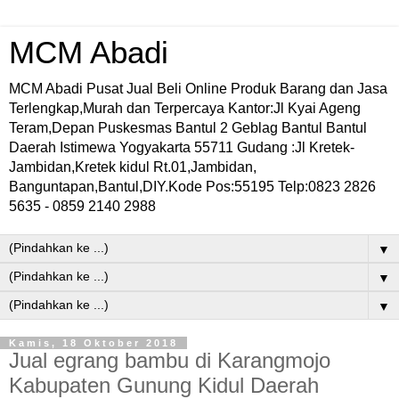
MCM Abadi
MCM Abadi Pusat Jual Beli Online Produk Barang dan Jasa
Terlengkap,Murah dan Terpercaya Kantor:Jl Kyai Ageng
Teram,Depan Puskesmas Bantul 2 Geblag Bantul Bantul
Daerah Istimewa Yogyakarta 55711 Gudang :Jl Kretek-
Jambidan,Kretek kidul Rt.01,Jambidan,
Banguntapan,Bantul,DIY.Kode Pos:55195 Telp:0823 2826
5635 - 0859 2140 2988
▼
▼
▼
Kamis, 18 Oktober 2018
Jual egrang bambu di Karangmojo
Kabupaten Gunung Kidul Daerah