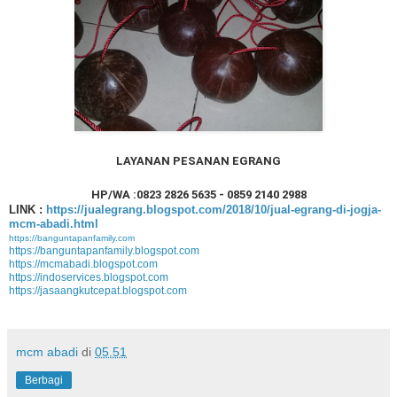
LAYANAN PESANAN EGRANG
HP/WA :0823 2826 5635 - 0859 2140 2988
LINK :
https://jualegrang.blogspot.com/2018/10/jual-egrang-di-jogja-
mcm-abadi.html
https://banguntapanfamily.com
https://banguntapanfamily.blogspot.com
https://mcmabadi.blogspot.com
https://indoservices.blogspot.com
https://jasaangkutcepat.blogspot.com
mcm abadi
di
05.51
Berbagi