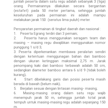
jumlah peserta dalam satu regu adalah sebanyak 3 (tiga)
orang. Permainannya dilakukan secara bergantian
(estafet) pada 50 meter pertama, sehingga jumlah
keseluruhan pada permainan ini adalah mampu
melakukan jarak 150 (seratus lima puluh) meter.
Persyaratan permainan di tingkat daerah dan nasional :
1.
Peserta Egrang terdiri dari 3 pemain;
2.
Peserta harus menggunakan seragam team dan
masing – masing regu diwajibkan menggunakan nomor
punggung 1 s/d 3;
3.
Peserta diperkenankan membawa peralatan sendiri
dengan ketentuan menggunagan bahan dari bamboo
dengan ukuran ketinggian maksimal 2,75 m. Jarak
penompang kaki dari bamboo terbawah adalah 50 cm,
sedangkan diameter bamboo antara 6 s/d 9 (tidak boleh
kurang);
4.
Start dibelakang garis dan posisi peserta masih
berada di bawah (belum naik);
5.
Berjalan sesuai dengan lintasan masing- masing;
6.
Masing-masing orang dalam satu regu wajib
menempuh jarak 50 m, sehingga jumlah total jarak
tempuh untuk masing-masing regu adalah sepanjang 150
m.