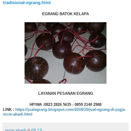
tradisional-egrang.html
EGRANG BATOK KELAPA
LAYANAN PESANAN EGRANG
HP/WA :0823 2826 5635 - 0859 2140 2988
LINK :
https://jualegrang.blogspot.com/2018/10/jual-egrang-di-jogja-
mcm-abadi.html
mcm abadi
di
09.13