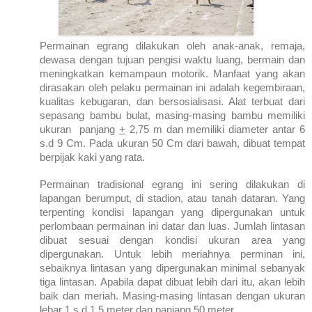
Permainan egrang dilakukan oleh anak-anak, remaja,
dewasa dengan tujuan pengisi waktu luang, bermain dan
meningkatkan kemampaun motorik. Manfaat yang akan
dirasakan oleh pelaku permainan ini adalah kegembiraan,
kualitas kebugaran, dan bersosialisasi. Alat terbuat dari
sepasang bambu bulat, masing-masing bambu memiliki
ukuran panjang
+
2,75 m dan memiliki diameter antar 6
s.d 9 Cm. Pada ukuran 50 Cm dari bawah, dibuat tempat
berpijak kaki yang rata.
Permainan tradisional egrang ini sering dilakukan di
lapangan berumput, di stadion, atau tanah dataran. Yang
terpenting kondisi lapangan yang dipergunakan untuk
perlombaan permainan ini datar dan luas. Jumlah lintasan
dibuat sesuai dengan kondisi ukuran area yang
dipergunakan. Untuk lebih meriahnya perminan ini,
sebaiknya lintasan yang dipergunakan minimal sebanyak
tiga lintasan. Apabila dapat dibuat lebih dari itu, akan lebih
baik dan meriah. Masing-masing lintasan dengan ukuran
lebar 1 s.d 1,5 meter dan panjang 50 meter.