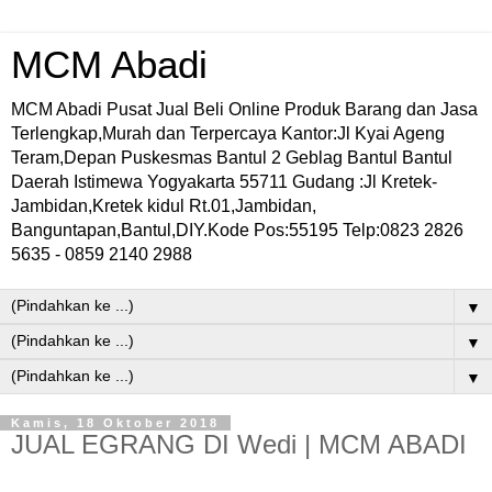
MCM Abadi
MCM Abadi Pusat Jual Beli Online Produk Barang dan Jasa
Terlengkap,Murah dan Terpercaya Kantor:Jl Kyai Ageng
Teram,Depan Puskesmas Bantul 2 Geblag Bantul Bantul
Daerah Istimewa Yogyakarta 55711 Gudang :Jl Kretek-
Jambidan,Kretek kidul Rt.01,Jambidan,
Banguntapan,Bantul,DIY.Kode Pos:55195 Telp:0823 2826
5635 - 0859 2140 2988
▼
▼
▼
Kamis, 18 Oktober 2018
JUAL EGRANG DI Wedi | MCM ABADI