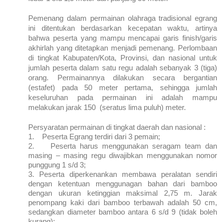
Pemenang dalam permainan olahraga tradisional egrang
ini ditentukan berdasarkan kecepatan waktu, artinya
bahwa peserta yang mampu mencapai garis finish/garis
akhirlah yang ditetapkan menjadi pemenang. Perlombaan
di tingkat Kabupaten/Kota, Provinsi, dan nasional untuk
jumlah peserta dalam satu regu adalah sebanyak 3 (tiga)
orang. Permainannya dilakukan secara bergantian
(estafet) pada 50 meter pertama, sehingga jumlah
keseluruhan pada permainan ini adalah mampu
melakukan jarak 150 (seratus lima puluh) meter.
Persyaratan permainan di tingkat daerah dan nasional :
1.
Peserta Egrang terdiri dari 3 pemain;
2.
Peserta harus menggunakan seragam team dan
masing – masing regu diwajibkan menggunakan nomor
punggung 1 s/d 3;
3.
Peserta diperkenankan membawa peralatan sendiri
dengan ketentuan menggunagan bahan dari bamboo
dengan ukuran ketinggian maksimal 2,75 m. Jarak
penompang kaki dari bamboo terbawah adalah 50 cm,
sedangkan diameter bamboo antara 6 s/d 9 (tidak boleh
kurang);