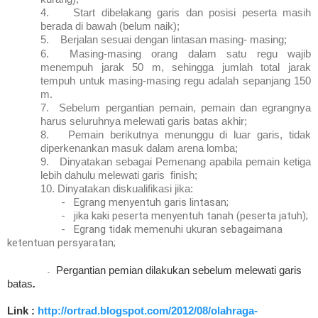
4.
Start dibelakang garis dan posisi peserta masih
berada di bawah (belum naik);
5.
Berjalan sesuai dengan lintasan masing- masing;
6.
Masing-masing orang dalam satu regu wajib
menempuh jarak 50 m, sehingga jumlah total jarak
tempuh untuk masing-masing regu adalah sepanjang 150
m.
7.
Sebelum pergantian pemain, pemain dan egrangnya
harus seluruhnya melewati garis batas akhir;
8.
Pemain berikutnya menunggu di luar garis, tidak
diperkenankan masuk dalam arena lomba;
9.
Dinyatakan sebagai Pemenang apabila pemain ketiga
lebih dahulu melewati garis finish;
10.
Dinyatakan diskualifikasi jika:
-
Egrang menyentuh garis lintasan;
-
jika kaki peserta menyentuh tanah (peserta jatuh);
-
Egrang tidak memenuhi ukuran sebagaimana
ketentuan persyaratan;
Pergantian pemian dilakukan sebelum melewati garis
-
batas
.
Link :
http://ortrad.blogspot.com/2012/08/olahraga-