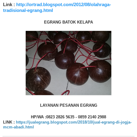
Link :
http://ortrad.blogspot.com/2012/08/olahraga-
tradisional-egrang.html
EGRANG BATOK KELAPA
LAYANAN PESANAN EGRANG
HP/WA :0823 2826 5635 - 0859 2140 2988
LINK :
https://jualegrang.blogspot.com/2018/10/jual-egrang-di-jogja-
mcm-abadi.html