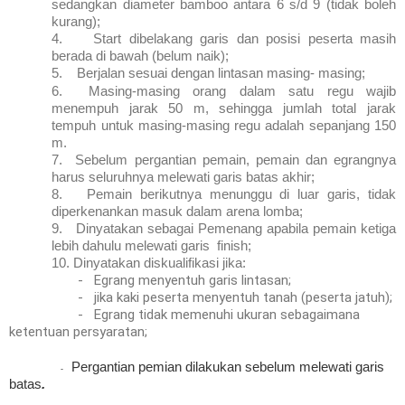
sedangkan diameter bamboo antara 6 s/d 9 (tidak boleh
kurang);
4.
Start dibelakang garis dan posisi peserta masih
berada di bawah (belum naik);
5.
Berjalan sesuai dengan lintasan masing- masing;
6.
Masing-masing orang dalam satu regu wajib
menempuh jarak 50 m, sehingga jumlah total jarak
tempuh untuk masing-masing regu adalah sepanjang 150
m.
7.
Sebelum pergantian pemain, pemain dan egrangnya
harus seluruhnya melewati garis batas akhir;
8.
Pemain berikutnya menunggu di luar garis, tidak
diperkenankan masuk dalam arena lomba;
9.
Dinyatakan sebagai Pemenang apabila pemain ketiga
lebih dahulu melewati garis finish;
10.
Dinyatakan diskualifikasi jika:
-
Egrang menyentuh garis lintasan;
-
jika kaki peserta menyentuh tanah (peserta jatuh);
-
Egrang tidak memenuhi ukuran sebagaimana
ketentuan persyaratan;
Pergantian pemian dilakukan sebelum melewati garis
-
batas
.