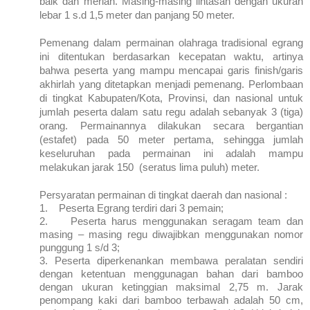
baik dan meriah. Masing-masing lintasan dengan ukuran
lebar 1 s.d 1,5 meter dan panjang 50 meter.
Pemenang dalam permainan olahraga tradisional egrang
ini ditentukan berdasarkan kecepatan waktu, artinya
bahwa peserta yang mampu mencapai garis finish/garis
akhirlah yang ditetapkan menjadi pemenang. Perlombaan
di tingkat Kabupaten/Kota, Provinsi, dan nasional untuk
jumlah peserta dalam satu regu adalah sebanyak 3 (tiga)
orang. Permainannya dilakukan secara bergantian
(estafet) pada 50 meter pertama, sehingga jumlah
keseluruhan pada permainan ini adalah mampu
melakukan jarak 150 (seratus lima puluh) meter.
Persyaratan permainan di tingkat daerah dan nasional :
1.
Peserta Egrang terdiri dari 3 pemain;
2.
Peserta harus menggunakan seragam team dan
masing – masing regu diwajibkan menggunakan nomor
punggung 1 s/d 3;
3.
Peserta diperkenankan membawa peralatan sendiri
dengan ketentuan menggunagan bahan dari bamboo
dengan ukuran ketinggian maksimal 2,75 m. Jarak
penompang kaki dari bamboo terbawah adalah 50 cm,