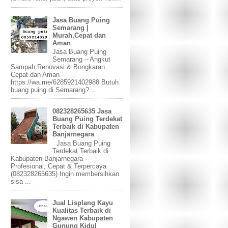
Jasa Buang Puing
Semarang |
Murah,Cepat dan
Aman
Jasa Buang Puing
Semarang – Angkut
Sampah Renovasi & Bongkaran
Cepat dan Aman
https://wa.me/6285921402988 Butuh
buang puing di Semarang?...
082328265635 Jasa
Buang Puing Terdekat
Terbaik di Kabupaten
Banjarnegara
Jasa Buang Puing
Terdekat Terbaik di
Kabupaten Banjarnegara –
Profesional, Cepat & Terpercaya
(082328265635) Ingin membersihkan
sisa ...
Jual Lisplang Kayu
Kualitas Terbaik di
Ngawen Kabupaten
Gunung Kidul