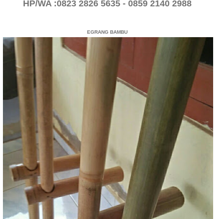
HP/WA :0823 2826 5635 - 0859 2140 2988
EGRANG BAMBU