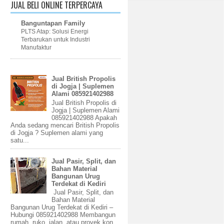
JUAL BELI ONLINE TERPERCAYA
Banguntapan Family
PLTS Atap: Solusi Energi
Terbarukan untuk Industri
Manufaktur
Jual British Propolis
di Jogja | Suplemen
Alami 085921402988
Jual British Propolis di
Jogja | Suplemen Alami
085921402988 Apakah
Anda sedang mencari British Propolis
di Jogja ? Suplemen alami yang
satu...
Jual Pasir, Split, dan
Bahan Material
Bangunan Urug
Terdekat di Kediri
Jual Pasir, Split, dan
Bahan Material
Bangunan Urug Terdekat di Kediri –
Hubungi 085921402988 Membangun
rumah, ruko, jalan, atau proyek kon...