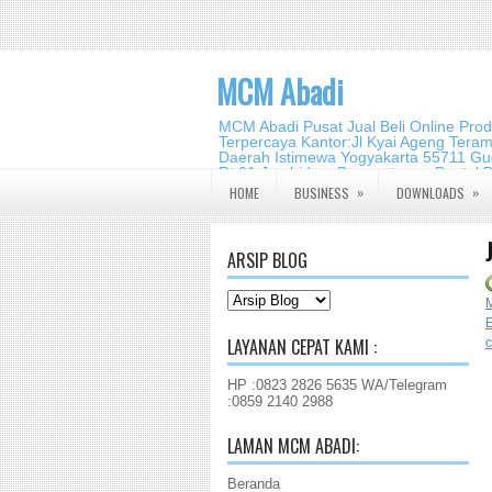
MCM Abadi
MCM Abadi Pusat Jual Beli Online Pro
Terpercaya Kantor:Jl Kyai Ageng Tera
Daerah Istimewa Yogyakarta 55711 Gud
Rt.01,Jambidan, Banguntapan,Bantul,
2140 2988
»
»
HOME
BUSINESS
DOWNLOADS
ARSIP BLOG
LAYANAN CEPAT KAMI :
HP :0823 2826 5635 WA/Telegram
:0859 2140 2988
LAMAN MCM ABADI:
Beranda