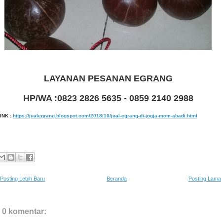
LAYANAN PESANAN EGRANG
HP/WA :0823 2826 5635 - 0859 2140 2988
INK :
https://jualegrang.blogspot.com/2018/10/jual-egrang-di-jogja-mcm-abadi.html
Posting Lebih Baru
Beranda
Posting Lama
0 komentar: