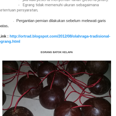
-
Egrang tidak memenuhi ukuran sebagaimana
ketentuan persyaratan;
Pergantian pemian dilakukan sebelum melewati garis
-
batas
.
Link :
http://ortrad.blogspot.com/2012/08/olahraga-tradisional-
egrang.html
EGRANG BATOK KELAPA