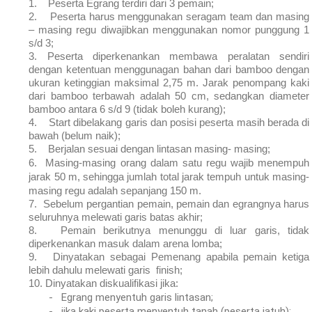
1.
Peserta Egrang terdiri dari 3 pemain;
2.
Peserta harus menggunakan seragam team dan masing
– masing regu diwajibkan menggunakan nomor punggung 1
s/d 3;
3.
Peserta diperkenankan membawa peralatan sendiri
dengan ketentuan menggunagan bahan dari bamboo dengan
ukuran ketinggian maksimal 2,75 m. Jarak penompang kaki
dari bamboo terbawah adalah 50 cm, sedangkan diameter
bamboo antara 6 s/d 9 (tidak boleh kurang);
4.
Start dibelakang garis dan posisi peserta masih berada di
bawah (belum naik);
5.
Berjalan sesuai dengan lintasan masing- masing;
6.
Masing-masing orang dalam satu regu wajib menempuh
jarak 50 m, sehingga jumlah total jarak tempuh untuk masing-
masing regu adalah sepanjang 150 m.
7.
Sebelum pergantian pemain, pemain dan egrangnya harus
seluruhnya melewati garis batas akhir;
8.
Pemain berikutnya menunggu di luar garis, tidak
diperkenankan masuk dalam arena lomba;
9.
Dinyatakan sebagai Pemenang apabila pemain ketiga
lebih dahulu melewati garis finish;
10.
Dinyatakan diskualifikasi jika:
-
Egrang menyentuh garis lintasan;
-
jika kaki peserta menyentuh tanah (peserta jatuh);