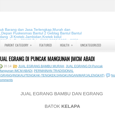
duk Barang dan Jasa Terlengkap,Murah dan
m,Depan Puskesmas Bantul 2 Geblag Bantul Bantul
ang :Jl Kretek-Jambidan,Kretek kidul
DIY.Kode Pos:55195 Telp:0823 2826 5635 - 0859
»
»
PARENT CATEGORY
FEATURED
HEALTH
UNCATEGORIZED
JUAL EGRANG DI PUNCAK MANGUNAN |MCM ABADI
20.14
JUAL EGRANG BAMBU MURAH
,
JUAL EGRANG DI Puncak
Mangunan |MCM ABADI
,
PERMAINAN TRADISIONAL
EGRANG(INGKAU/TENGKAK-TENGKEK/JANGKUNGAN/MARJALENGKAT)
N
comments
JUAL EGRANG BAMBU DAN EGRANG
BATOK
KELAPA