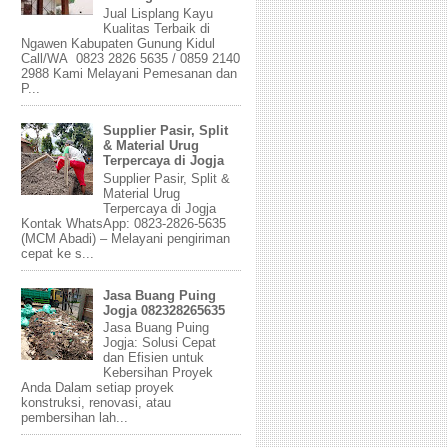
Jual Lisplang Kayu
Kualitas Terbaik di
Ngawen Kabupaten Gunung Kidul
Call/WA 0823 2826 5635 / 0859 2140
2988 Kami Melayani Pemesanan dan
P...
Supplier Pasir, Split
& Material Urug
Terpercaya di Jogja
Supplier Pasir, Split &
Material Urug
Terpercaya di Jogja
Kontak WhatsApp: 0823-2826-5635
(MCM Abadi) – Melayani pengiriman
cepat ke s...
Jasa Buang Puing
Jogja 082328265635
Jasa Buang Puing
Jogja: Solusi Cepat
dan Efisien untuk
Kebersihan Proyek
Anda Dalam setiap proyek
konstruksi, renovasi, atau
pembersihan lah...