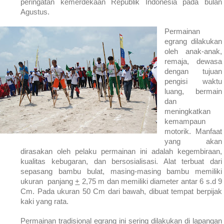
peringatan kemerdekaan Republik
Indonesia
pada bulan
Agustus.
Permainan
egrang dilakukan
oleh anak-anak,
remaja, dewasa
dengan tujuan
pengisi waktu
luang, bermain
dan
meningkatkan
kemampaun
motorik. Manfaat
yang akan
dirasakan oleh pelaku permainan ini adalah kegembiraan,
kualitas kebugaran, dan bersosialisasi. Alat terbuat dari
sepasang bambu bulat, masing-masing bambu memiliki
ukuran panjang
+
2,75 m dan memiliki diameter antar 6 s.d 9
Cm. Pada ukuran 50 Cm dari bawah, dibuat tempat berpijak
kaki yang rata.
Permainan tradisional egrang ini sering dilakukan di lapangan