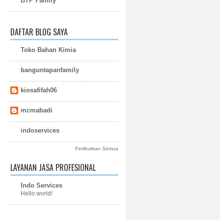
BTP Family
DAFTAR BLOG SAYA
Toko Bahan Kimia
banguntapanfamily
kiosafifah06
mcmabadi
indoservices
Perlihatkan Semua
LAYANAN JASA PROFESIONAL
Indo Services
Hello world!