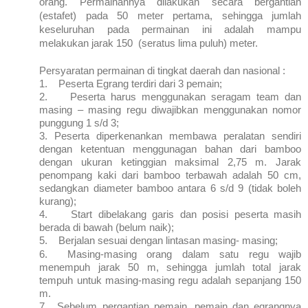
orang. Permainannya dilakukan secara bergantian
(estafet) pada 50 meter pertama, sehingga jumlah
keseluruhan pada permainan ini adalah mampu
melakukan jarak 150 (seratus lima puluh) meter.
Persyaratan permainan di tingkat daerah dan nasional :
1.
Peserta Egrang terdiri dari 3 pemain;
2.
Peserta harus menggunakan seragam team dan
masing – masing regu diwajibkan menggunakan nomor
punggung 1 s/d 3;
3.
Peserta diperkenankan membawa peralatan sendiri
dengan ketentuan menggunagan bahan dari bamboo
dengan ukuran ketinggian maksimal 2,75 m. Jarak
penompang kaki dari bamboo terbawah adalah 50 cm,
sedangkan diameter bamboo antara 6 s/d 9 (tidak boleh
kurang);
4.
Start dibelakang garis dan posisi peserta masih
berada di bawah (belum naik);
5.
Berjalan sesuai dengan lintasan masing- masing;
6.
Masing-masing orang dalam satu regu wajib
menempuh jarak 50 m, sehingga jumlah total jarak
tempuh untuk masing-masing regu adalah sepanjang 150
m.
7.
Sebelum pergantian pemain, pemain dan egrangnya