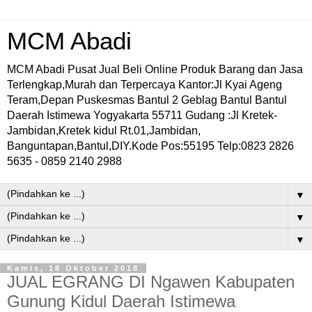
MCM Abadi
MCM Abadi Pusat Jual Beli Online Produk Barang dan Jasa
Terlengkap,Murah dan Terpercaya Kantor:Jl Kyai Ageng
Teram,Depan Puskesmas Bantul 2 Geblag Bantul Bantul
Daerah Istimewa Yogyakarta 55711 Gudang :Jl Kretek-
Jambidan,Kretek kidul Rt.01,Jambidan,
Banguntapan,Bantul,DIY.Kode Pos:55195 Telp:0823 2826
5635 - 0859 2140 2988
▼
▼
▼
Kamis, 18 Oktober 2018
JUAL EGRANG DI Ngawen Kabupaten
Gunung Kidul Daerah Istimewa