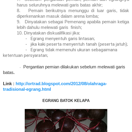
harus seluruhnya melewati garis batas akhir;
8.
Pemain berikutnya menunggu di luar garis, tidak
diperkenankan masuk dalam arena lomba;
9.
Dinyatakan sebagai Pemenang apabila pemain ketiga
lebih dahulu melewati garis finish;
10.
Dinyatakan diskualifikasi jika:
-
Egrang menyentuh garis lintasan;
-
jika kaki peserta menyentuh tanah (peserta jatuh);
-
Egrang tidak memenuhi ukuran sebagaimana
ketentuan persyaratan;
Pergantian pemian dilakukan sebelum melewati garis
-
batas
.
Link :
http://ortrad.blogspot.com/2012/08/olahraga-
tradisional-egrang.html
EGRANG BATOK KELAPA