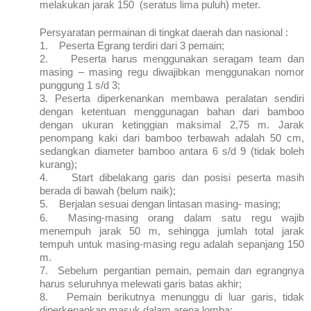
melakukan jarak 150 (seratus lima puluh) meter.
Persyaratan permainan di tingkat daerah dan nasional :
1.
Peserta Egrang terdiri dari 3 pemain;
2.
Peserta harus menggunakan seragam team dan
masing – masing regu diwajibkan menggunakan nomor
punggung 1 s/d 3;
3.
Peserta diperkenankan membawa peralatan sendiri
dengan ketentuan menggunagan bahan dari bamboo
dengan ukuran ketinggian maksimal 2,75 m. Jarak
penompang kaki dari bamboo terbawah adalah 50 cm,
sedangkan diameter bamboo antara 6 s/d 9 (tidak boleh
kurang);
4.
Start dibelakang garis dan posisi peserta masih
berada di bawah (belum naik);
5.
Berjalan sesuai dengan lintasan masing- masing;
6.
Masing-masing orang dalam satu regu wajib
menempuh jarak 50 m, sehingga jumlah total jarak
tempuh untuk masing-masing regu adalah sepanjang 150
m.
7.
Sebelum pergantian pemain, pemain dan egrangnya
harus seluruhnya melewati garis batas akhir;
8.
Pemain berikutnya menunggu di luar garis, tidak
diperkenankan masuk dalam arena lomba;