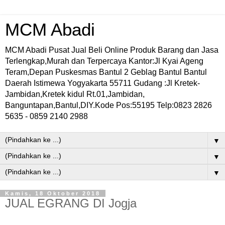
MCM Abadi
MCM Abadi Pusat Jual Beli Online Produk Barang dan Jasa
Terlengkap,Murah dan Terpercaya Kantor:Jl Kyai Ageng
Teram,Depan Puskesmas Bantul 2 Geblag Bantul Bantul
Daerah Istimewa Yogyakarta 55711 Gudang :Jl Kretek-
Jambidan,Kretek kidul Rt.01,Jambidan,
Banguntapan,Bantul,DIY.Kode Pos:55195 Telp:0823 2826
5635 - 0859 2140 2988
▼
▼
▼
Kamis, 18 Oktober 2018
JUAL EGRANG DI Jogja