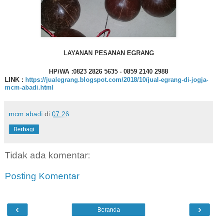
LAYANAN PESANAN EGRANG
HP/WA :0823 2826 5635 - 0859 2140 2988
LINK :
https://jualegrang.blogspot.com/2018/10/jual-egrang-di-jogja-
mcm-abadi.html
mcm abadi
di
07.26
Berbagi
Tidak ada komentar:
Posting Komentar
‹
›
Beranda