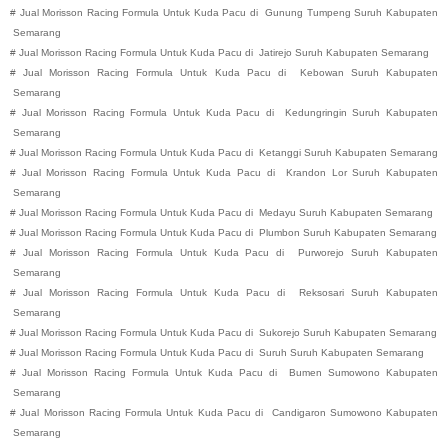
#
Jual Morisson Racing Formula Untuk Kuda Pacu di
Gunung Tumpeng
Suruh
Kabupaten
Semarang
#
Jual Morisson Racing Formula Untuk Kuda Pacu di
Jatirejo
Suruh
Kabupaten
Semarang
#
Jual Morisson Racing Formula Untuk Kuda Pacu di
Kebowan
Suruh
Kabupaten
Semarang
#
Jual Morisson Racing Formula Untuk Kuda Pacu di
Kedungringin
Suruh
Kabupaten
Semarang
#
Jual Morisson Racing Formula Untuk Kuda Pacu di
Ketanggi
Suruh
Kabupaten
Semarang
#
Jual Morisson Racing Formula Untuk Kuda Pacu di
Krandon Lor
Suruh
Kabupaten
Semarang
#
Jual Morisson Racing Formula Untuk Kuda Pacu di
Medayu
Suruh
Kabupaten
Semarang
#
Jual Morisson Racing Formula Untuk Kuda Pacu di
Plumbon
Suruh
Kabupaten
Semarang
#
Jual Morisson Racing Formula Untuk Kuda Pacu di
Purworejo
Suruh
Kabupaten
Semarang
#
Jual Morisson Racing Formula Untuk Kuda Pacu di
Reksosari
Suruh
Kabupaten
Semarang
#
Jual Morisson Racing Formula Untuk Kuda Pacu di
Sukorejo
Suruh
Kabupaten
Semarang
#
Jual Morisson Racing Formula Untuk Kuda Pacu di
Suruh
Suruh
Kabupaten
Semarang
#
Jual Morisson Racing Formula Untuk Kuda Pacu di
Bumen
Sumowono
Kabupaten
Semarang
#
Jual Morisson Racing Formula Untuk Kuda Pacu di
Candigaron
Sumowono
Kabupaten
Semarang