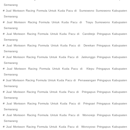
Semarang
#
Jual Morisson Racing Formula Untuk Kuda Pacu di
Sumowono
Sumowono
Kabupaten
Semarang
#
Jual Morisson Racing Formula Untuk Kuda Pacu di
Trayu
Sumowono
Kabupaten
Semarang
#
Jual Morisson Racing Formula Untuk Kuda Pacu di
Candirejo
Pringapus
Kabupaten
Semarang
#
Jual Morisson Racing Formula Untuk Kuda Pacu di
Derekan
Pringapus
Kabupaten
Semarang
#
Jual Morisson Racing Formula Untuk Kuda Pacu di
Jatirunggo
Pringapus
Kabupaten
Semarang
#
Jual Morisson Racing Formula Untuk Kuda Pacu di
Klepu
Pringapus
Kabupaten
Semarang
#
Jual Morisson Racing Formula Untuk Kuda Pacu di
Penawangan
Pringapus
Kabupaten
Semarang
#
Jual Morisson Racing Formula Untuk Kuda Pacu di
Pringapus
Pringapus
Kabupaten
Semarang
#
Jual Morisson Racing Formula Untuk Kuda Pacu di
Pringsari
Pringapus
Kabupaten
Semarang
#
Jual Morisson Racing Formula Untuk Kuda Pacu di
Wonorejo
Pringapus
Kabupaten
Semarang
#
Jual Morisson Racing Formula Untuk Kuda Pacu di
Wonoyoso
Pringapus
Kabupaten