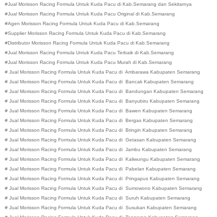
#Jual Morisson Racing Formula Untuk Kuda Pacu di
Kab.
Semarang dan Sekitarnya
#Jual Morisson Racing Formula Untuk Kuda Pacu Original di
Kab.
Semarang
#Agen Morisson Racing Formula Untuk Kuda Pacu di
Kab.
Semarang
#Supplier Morisson Racing Formula Untuk Kuda Pacu di
Kab.
Semarang
#Distributor Morisson Racing Formula Untuk Kuda Pacu di
Kab.
Semarang
#Jual Morisson Racing Formula Untuk Kuda Pacu Terbaik di
Kab.
Semarang
#Jual Morisson Racing Formula Untuk Kuda Pacu Murah di
Kab.
Semarang
#
Jual Morisson Racing Formula Untuk Kuda Pacu di
Ambarawa
Kabupaten
Semarang
#
Jual Morisson Racing Formula Untuk Kuda Pacu di
Bancak
Kabupaten
Semarang
#
Jual Morisson Racing Formula Untuk Kuda Pacu di
Bandungan
Kabupaten
Semarang
#
Jual Morisson Racing Formula Untuk Kuda Pacu di
Banyubiru
Kabupaten
Semarang
#
Jual Morisson Racing Formula Untuk Kuda Pacu di
Bawen
Kabupaten
Semarang
#
Jual Morisson Racing Formula Untuk Kuda Pacu di
Bergas
Kabupaten
Semarang
#
Jual Morisson Racing Formula Untuk Kuda Pacu di
Bringin
Kabupaten
Semarang
#
Jual Morisson Racing Formula Untuk Kuda Pacu di
Getasan
Kabupaten
Semarang
#
Jual Morisson Racing Formula Untuk Kuda Pacu di
Jambu
Kabupaten
Semarang
#
Jual Morisson Racing Formula Untuk Kuda Pacu di
Kaliwungu
Kabupaten
Semarang
#
Jual Morisson Racing Formula Untuk Kuda Pacu di
Pabelan
Kabupaten
Semarang
#
Jual Morisson Racing Formula Untuk Kuda Pacu di
Pringapus
Kabupaten
Semarang
#
Jual Morisson Racing Formula Untuk Kuda Pacu di
Sumowono
Kabupaten
Semarang
#
Jual Morisson Racing Formula Untuk Kuda Pacu di
Suruh
Kabupaten
Semarang
#
Jual Morisson Racing Formula Untuk Kuda Pacu di
Susukan
Kabupaten
Semarang