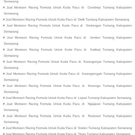
Semarang
#
Jual Morisson Racing Formula Untuk Kuda Pacu di
Candirejo
Tuntang
Kabupaten
Semarang
#
Jual Morisson Racing Formula Untuk Kuda Pacu di
Delik
Tuntang
Kabupaten
Semarang
#
Jual Morisson Racing Formula Untuk Kuda Pacu di
Gedangan
Tuntang
Kabupaten
Semarang
#
Jual Morisson Racing Formula Untuk Kuda Pacu di
Jombor
Tuntang
Kabupaten
Semarang
#
Jual Morisson Racing Formula Untuk Kuda Pacu di
Kalibeji
Tuntang
Kabupaten
Semarang
#
Jual Morisson Racing Formula Untuk Kuda Pacu di
Karanganyar
Tuntang
Kabupaten
Semarang
#
Jual Morisson Racing Formula Untuk Kuda Pacu di
Karangtengah
Tuntang
Kabupaten
Semarang
#
Jual Morisson Racing Formula Untuk Kuda Pacu di
Kesongo
Tuntang
Kabupaten
Semarang
#
Jual Morisson Racing Formula Untuk Kuda Pacu di
Lopait
Tuntang
Kabupaten
Semarang
#
Jual Morisson Racing Formula Untuk Kuda Pacu di
Ngajaran
Tuntang
Kabupaten
Semarang
#
Jual Morisson Racing Formula Untuk Kuda Pacu di
Rowosari
Tuntang
Kabupaten
Semarang
#
Jual Morisson Racing Formula Untuk Kuda Pacu di
Sraten
Tuntang
Kabupaten
Semarang
#
Jual Morisson Racing Formula Untuk Kuda Pacu di
Tlogo
Tuntang
Kabupaten
Semarang