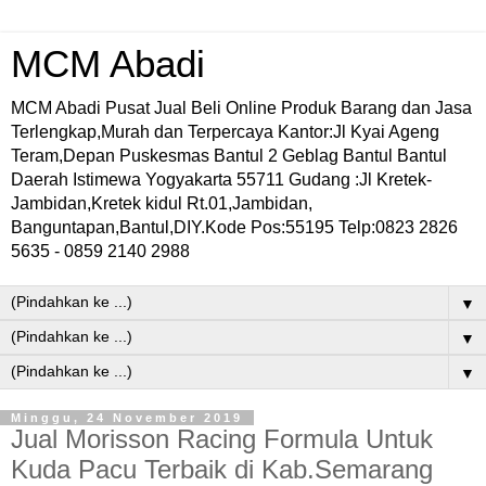
MCM Abadi
MCM Abadi Pusat Jual Beli Online Produk Barang dan Jasa
Terlengkap,Murah dan Terpercaya Kantor:Jl Kyai Ageng
Teram,Depan Puskesmas Bantul 2 Geblag Bantul Bantul
Daerah Istimewa Yogyakarta 55711 Gudang :Jl Kretek-
Jambidan,Kretek kidul Rt.01,Jambidan,
Banguntapan,Bantul,DIY.Kode Pos:55195 Telp:0823 2826
5635 - 0859 2140 2988
▼
▼
▼
Minggu, 24 November 2019
Jual Morisson Racing Formula Untuk
Kuda Pacu Terbaik di Kab.Semarang