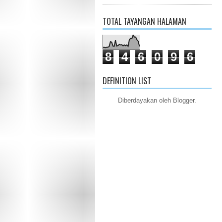
TOTAL TAYANGAN HALAMAN
8
4
6
0
9
6
DEFINITION LIST
Diberdayakan oleh
Blogger
.