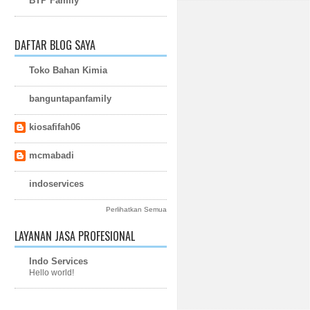
BTP Family
DAFTAR BLOG SAYA
Toko Bahan Kimia
banguntapanfamily
kiosafifah06
mcmabadi
indoservices
Perlihatkan Semua
LAYANAN JASA PROFESIONAL
Indo Services
Hello world!