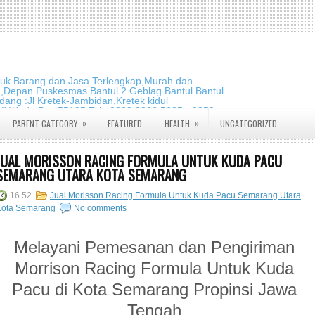
duk Barang dan Jasa Terlengkap,Murah dan
m,Depan Puskesmas Bantul 2 Geblag Bantul Bantul
ang :Jl Kretek-Jambidan,Kretek kidul
DIY.Kode Pos:55195 Telp:0823 2826 5635 - 0859
»
»
PARENT CATEGORY
FEATURED
HEALTH
UNCATEGORIZED
JUAL MORISSON RACING FORMULA UNTUK KUDA PACU
SEMARANG UTARA KOTA SEMARANG
16.52
Jual Morisson Racing Formula Untuk Kuda Pacu Semarang Utara
Kota Semarang
No comments
Melayani Pemesanan dan Pengiriman
Morrison Racing Formula Untuk Kuda
Pacu di Kota Semarang Propinsi Jawa
Tengah