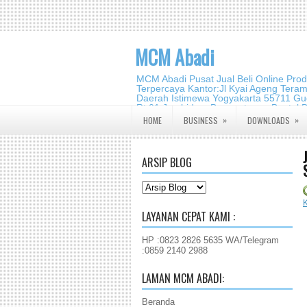
MCM Abadi
MCM Abadi Pusat Jual Beli Online Pro
Terpercaya Kantor:Jl Kyai Ageng Tera
Daerah Istimewa Yogyakarta 55711 Gud
Rt.01,Jambidan, Banguntapan,Bantul,
2140 2988
»
»
HOME
BUSINESS
DOWNLOADS
ARSIP BLOG
LAYANAN CEPAT KAMI :
HP :0823 2826 5635 WA/Telegram
:0859 2140 2988
LAMAN MCM ABADI:
Beranda