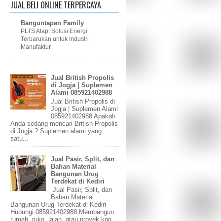
JUAL BELI ONLINE TERPERCAYA
Banguntapan Family
PLTS Atap: Solusi Energi
Terbarukan untuk Industri
Manufaktur
Jual British Propolis
di Jogja | Suplemen
Alami 085921402988
Jual British Propolis di
Jogja | Suplemen Alami
085921402988 Apakah
Anda sedang mencari British Propolis
di Jogja ? Suplemen alami yang
satu...
Jual Pasir, Split, dan
Bahan Material
Bangunan Urug
Terdekat di Kediri
Jual Pasir, Split, dan
Bahan Material
Bangunan Urug Terdekat di Kediri –
Hubungi 085921402988 Membangun
rumah, ruko, jalan, atau proyek kon...