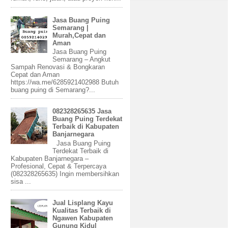
Jasa Buang Puing
Semarang |
Murah,Cepat dan
Aman
Jasa Buang Puing
Semarang – Angkut
Sampah Renovasi & Bongkaran
Cepat dan Aman
https://wa.me/6285921402988 Butuh
buang puing di Semarang?...
082328265635 Jasa
Buang Puing Terdekat
Terbaik di Kabupaten
Banjarnegara
Jasa Buang Puing
Terdekat Terbaik di
Kabupaten Banjarnegara –
Profesional, Cepat & Terpercaya
(082328265635) Ingin membersihkan
sisa ...
Jual Lisplang Kayu
Kualitas Terbaik di
Ngawen Kabupaten
Gunung Kidul