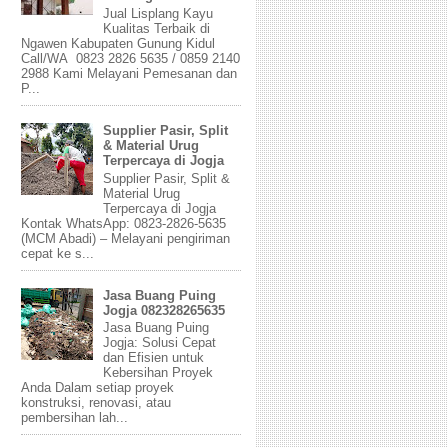
Jual Lisplang Kayu
Kualitas Terbaik di
Ngawen Kabupaten Gunung Kidul
Call/WA 0823 2826 5635 / 0859 2140
2988 Kami Melayani Pemesanan dan
P...
Supplier Pasir, Split
& Material Urug
Terpercaya di Jogja
Supplier Pasir, Split &
Material Urug
Terpercaya di Jogja
Kontak WhatsApp: 0823-2826-5635
(MCM Abadi) – Melayani pengiriman
cepat ke s...
Jasa Buang Puing
Jogja 082328265635
Jasa Buang Puing
Jogja: Solusi Cepat
dan Efisien untuk
Kebersihan Proyek
Anda Dalam setiap proyek
konstruksi, renovasi, atau
pembersihan lah...