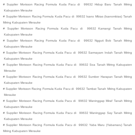
#
Supplier Morisson Racing Formula Kuda Pacu di
99632
Hidup Baru
Tanah Miring
Kabupaten
Merauke
#
Supplier Morisson Racing Formula Kuda Pacu di
99632
Isano Mbias (Isanombias)
Tanah
Miring
Kabupaten
Merauke
#
Supplier Morisson Racing Formula Kuda Pacu di
99632
Kamangi
Tanah Miring
Kabupaten
Merauke
#
Supplier Morisson Racing Formula Kuda Pacu di
99632
Ngguti Bob
Tanah Miring
Kabupaten
Merauke
#
Supplier Morisson Racing Formula Kuda Pacu di
99632
Sarmayam Indah
Tanah Miring
Kabupaten
Merauke
#
Supplier Morisson Racing Formula Kuda Pacu di
99632
Soa
Tanah Miring
Kabupaten
Merauke
#
Supplier Morisson Racing Formula Kuda Pacu di
99632
Sumber Harapan
Tanah Miring
Kabupaten
Merauke
#
Supplier Morisson Racing Formula Kuda Pacu di
99632
Tambat
Tanah Miring
Kabupaten
Merauke
#
Supplier Morisson Racing Formula Kuda Pacu di
99632
Waninggap Miraf
Tanah Miring
Kabupaten
Merauke
#
Supplier Morisson Racing Formula Kuda Pacu di
99632
Waninggap Say
Tanah Miring
Kabupaten
Merauke
#
Supplier Morisson Racing Formula Kuda Pacu di
99632
Yaba Maru (Yabamaru)
Tanah
Miring
Kabupaten
Merauke