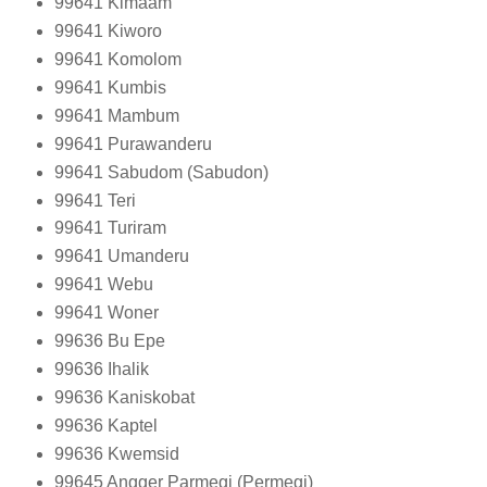
99641
Kimaam
99641
Kiworo
99641
Komolom
99641
Kumbis
99641
Mambum
99641
Purawanderu
99641
Sabudom (Sabudon)
99641
Teri
99641
Turiram
99641
Umanderu
99641
Webu
99641
Woner
99636
Bu Epe
99636
Ihalik
99636
Kaniskobat
99636
Kaptel
99636
Kwemsid
99645
Angger Parmegi (Permegi)