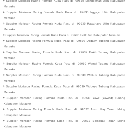
#
Supplier Morisson Racing Formula Kuda Pacu di
99635
Mandekman
Ulilin
Kabupaten
Merauke
#
Supplier Morisson Racing Formula Kuda Pacu di
99635
Nggayu
Ulilin
Kabupaten
Merauke
#
Supplier Morisson Racing Formula Kuda Pacu di
99635
Rawahayu
Ulilin
Kabupaten
Merauke
#
Supplier Morisson Racing Formula Kuda Pacu di
99635
Selil
Ulilin
Kabupaten
Merauke
#
Supplier Morisson Racing Formula Kuda Pacu di
99639
Dodalim
Tubang
Kabupaten
Merauke
#
Supplier Morisson Racing Formula Kuda Pacu di
99639
Dokib
Tubang
Kabupaten
Merauke
#
Supplier Morisson Racing Formula Kuda Pacu di
99639
Wamal
Tubang
Kabupaten
Merauke
#
Supplier Morisson Racing Formula Kuda Pacu di
99639
Welbuti
Tubang
Kabupaten
Merauke
#
Supplier Morisson Racing Formula Kuda Pacu di
99639
Woboyo
Tubang
Kabupaten
Merauke
#
Supplier Morisson Racing Formula Kuda Pacu di
99639
Yowit (Yowied)
Tubang
Kabupaten
Merauke
#
Supplier Morisson Racing Formula Kuda Pacu di
99632
Amun Kay
Tanah Miring
Kabupaten
Merauke
#
Supplier Morisson Racing Formula Kuda Pacu di
99632
Bersehati
Tanah Miring
Kabupaten
Merauke