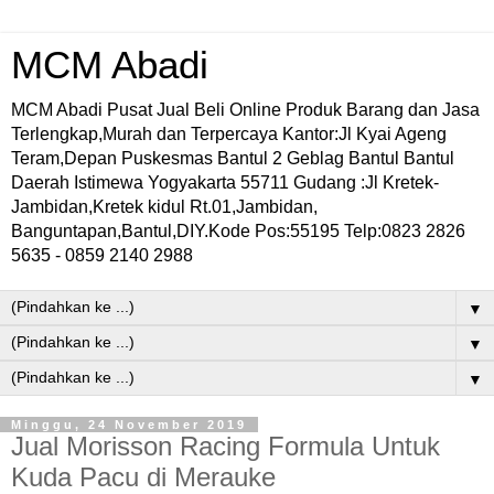
MCM Abadi
MCM Abadi Pusat Jual Beli Online Produk Barang dan Jasa
Terlengkap,Murah dan Terpercaya Kantor:Jl Kyai Ageng
Teram,Depan Puskesmas Bantul 2 Geblag Bantul Bantul
Daerah Istimewa Yogyakarta 55711 Gudang :Jl Kretek-
Jambidan,Kretek kidul Rt.01,Jambidan,
Banguntapan,Bantul,DIY.Kode Pos:55195 Telp:0823 2826
5635 - 0859 2140 2988
▼
▼
▼
Minggu, 24 November 2019
Jual Morisson Racing Formula Untuk
Kuda Pacu di Merauke