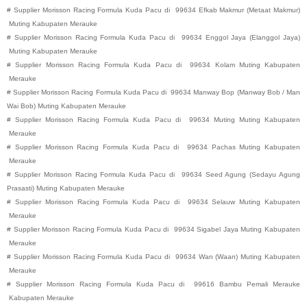
#
Supplier Morisson Racing Formula Kuda Pacu di
99634
Efkab Makmur (Metaat Makmur)
Muting
Kabupaten
Merauke
#
Supplier Morisson Racing Formula Kuda Pacu di
99634
Enggol Jaya (Elanggol Jaya)
Muting
Kabupaten
Merauke
#
Supplier Morisson Racing Formula Kuda Pacu di
99634
Kolam
Muting
Kabupaten
Merauke
#
Supplier Morisson Racing Formula Kuda Pacu di
99634
Manway Bop (Manway Bob / Man
Wai Bob)
Muting
Kabupaten
Merauke
#
Supplier Morisson Racing Formula Kuda Pacu di
99634
Muting
Muting
Kabupaten
Merauke
#
Supplier Morisson Racing Formula Kuda Pacu di
99634
Pachas
Muting
Kabupaten
Merauke
#
Supplier Morisson Racing Formula Kuda Pacu di
99634
Seed Agung (Sedayu Agung
Prasasti)
Muting
Kabupaten
Merauke
#
Supplier Morisson Racing Formula Kuda Pacu di
99634
Selauw
Muting
Kabupaten
Merauke
#
Supplier Morisson Racing Formula Kuda Pacu di
99634
Sigabel Jaya
Muting
Kabupaten
Merauke
#
Supplier Morisson Racing Formula Kuda Pacu di
99634
Wan (Waan)
Muting
Kabupaten
Merauke
#
Supplier Morisson Racing Formula Kuda Pacu di
99616
Bambu Pemali
Merauke
Kabupaten
Merauke