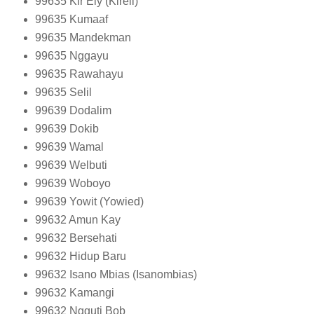
99635
Kir Ely (Kireli)
99635
Kumaaf
99635
Mandekman
99635
Nggayu
99635
Rawahayu
99635
Selil
99639
Dodalim
99639
Dokib
99639
Wamal
99639
Welbuti
99639
Woboyo
99639
Yowit (Yowied)
99632
Amun Kay
99632
Bersehati
99632
Hidup Baru
99632
Isano Mbias (Isanombias)
99632
Kamangi
99632
Ngguti Bob