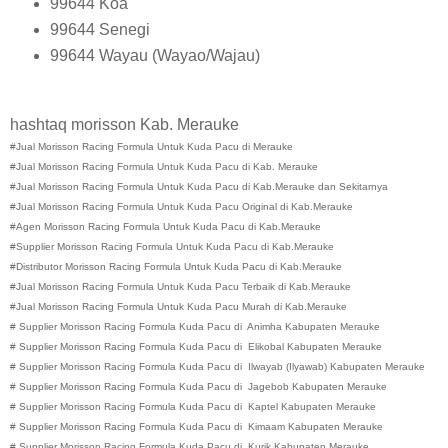
99644
Koa
99644
Senegi
99644
Wayau (Wayao/Wajau)
hashtaq morisson Kab. Merauke
#Jual Morisson Racing Formula Untuk Kuda Pacu di
Merauke
#Jual Morisson Racing Formula Untuk Kuda Pacu di Kab.
Merauke
#Jual Morisson Racing Formula Untuk Kuda Pacu di
Kab.
Merauke dan Sekitarnya
#Jual Morisson Racing Formula Untuk Kuda Pacu Original di
Kab.
Merauke
#Agen Morisson Racing Formula Untuk Kuda Pacu di
Kab.
Merauke
#Supplier Morisson Racing Formula Untuk Kuda Pacu di
Kab.
Merauke
#Distributor Morisson Racing Formula Untuk Kuda Pacu di
Kab.
Merauke
#Jual Morisson Racing Formula Untuk Kuda Pacu Terbaik di
Kab.
Merauke
#Jual Morisson Racing Formula Untuk Kuda Pacu Murah di
Kab.
Merauke
#
Supplier Morisson Racing Formula Kuda Pacu di
Animha
Kabupaten
Merauke
#
Supplier Morisson Racing Formula Kuda Pacu di
Elikobal
Kabupaten
Merauke
#
Supplier Morisson Racing Formula Kuda Pacu di
Ilwayab (Ilyawab)
Kabupaten
Merauke
#
Supplier Morisson Racing Formula Kuda Pacu di
Jagebob
Kabupaten
Merauke
#
Supplier Morisson Racing Formula Kuda Pacu di
Kaptel
Kabupaten
Merauke
#
Supplier Morisson Racing Formula Kuda Pacu di
Kimaam
Kabupaten
Merauke
#
Supplier Morisson Racing Formula Kuda Pacu di
Kurik
Kabupaten
Merauke