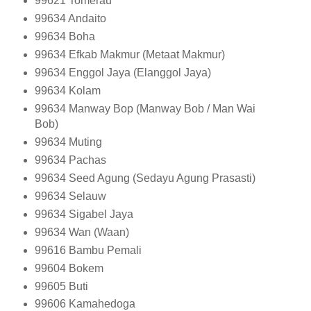
99621
Tomerau
99634
Andaito
99634
Boha
99634
Efkab Makmur (Metaat Makmur)
99634
Enggol Jaya (Elanggol Jaya)
99634
Kolam
99634
Manway Bop (Manway Bob / Man Wai
Bob)
99634
Muting
99634
Pachas
99634
Seed Agung (Sedayu Agung Prasasti)
99634
Selauw
99634
Sigabel Jaya
99634
Wan (Waan)
99616
Bambu Pemali
99604
Bokem
99605
Buti
99606
Kamahedoga