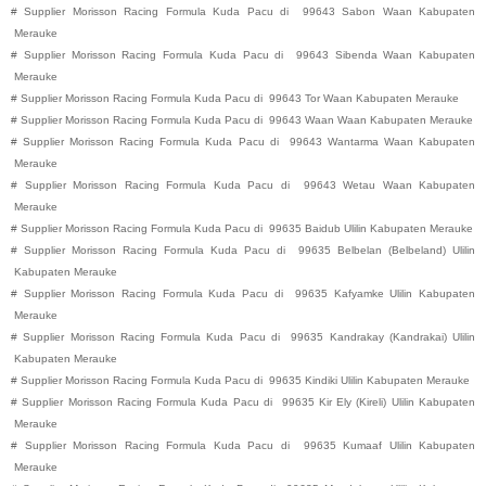
#
Supplier Morisson Racing Formula Kuda Pacu di
99643
Sabon
Waan
Kabupaten
Merauke
#
Supplier Morisson Racing Formula Kuda Pacu di
99643
Sibenda
Waan
Kabupaten
Merauke
#
Supplier Morisson Racing Formula Kuda Pacu di
99643
Tor
Waan
Kabupaten
Merauke
#
Supplier Morisson Racing Formula Kuda Pacu di
99643
Waan
Waan
Kabupaten
Merauke
#
Supplier Morisson Racing Formula Kuda Pacu di
99643
Wantarma
Waan
Kabupaten
Merauke
#
Supplier Morisson Racing Formula Kuda Pacu di
99643
Wetau
Waan
Kabupaten
Merauke
#
Supplier Morisson Racing Formula Kuda Pacu di
99635
Baidub
Ulilin
Kabupaten
Merauke
#
Supplier Morisson Racing Formula Kuda Pacu di
99635
Belbelan (Belbeland)
Ulilin
Kabupaten
Merauke
#
Supplier Morisson Racing Formula Kuda Pacu di
99635
Kafyamke
Ulilin
Kabupaten
Merauke
#
Supplier Morisson Racing Formula Kuda Pacu di
99635
Kandrakay (Kandrakai)
Ulilin
Kabupaten
Merauke
#
Supplier Morisson Racing Formula Kuda Pacu di
99635
Kindiki
Ulilin
Kabupaten
Merauke
#
Supplier Morisson Racing Formula Kuda Pacu di
99635
Kir Ely (Kireli)
Ulilin
Kabupaten
Merauke
#
Supplier Morisson Racing Formula Kuda Pacu di
99635
Kumaaf
Ulilin
Kabupaten
Merauke