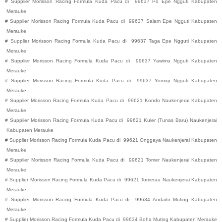
#
Supplier Morisson Racing Formula Kuda Pacu di
99637
Po Epe
Ngguti
Kabupaten
Merauke
#
Supplier Morisson Racing Formula Kuda Pacu di
99637
Salam Epe
Ngguti
Kabupaten
Merauke
#
Supplier Morisson Racing Formula Kuda Pacu di
99637
Taga Epe
Ngguti
Kabupaten
Merauke
#
Supplier Morisson Racing Formula Kuda Pacu di
99637
Yawimu
Ngguti
Kabupaten
Merauke
#
Supplier Morisson Racing Formula Kuda Pacu di
99637
Yomop
Ngguti
Kabupaten
Merauke
#
Supplier Morisson Racing Formula Kuda Pacu di
99621
Kondo
Naukenjerai
Kabupaten
Merauke
#
Supplier Morisson Racing Formula Kuda Pacu di
99621
Kuler (Tunas Baru)
Naukenjerai
Kabupaten
Merauke
#
Supplier Morisson Racing Formula Kuda Pacu di
99621
Onggaya
Naukenjerai
Kabupaten
Merauke
#
Supplier Morisson Racing Formula Kuda Pacu di
99621
Tomer
Naukenjerai
Kabupaten
Merauke
#
Supplier Morisson Racing Formula Kuda Pacu di
99621
Tomerau
Naukenjerai
Kabupaten
Merauke
#
Supplier Morisson Racing Formula Kuda Pacu di
99634
Andaito
Muting
Kabupaten
Merauke
#
Supplier Morisson Racing Formula Kuda Pacu di
99634
Boha
Muting
Kabupaten
Merauke