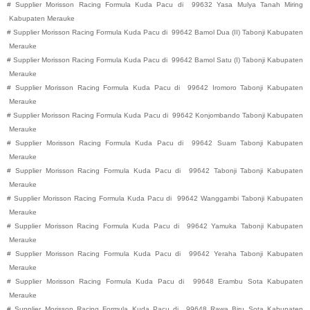
#
Supplier Morisson Racing Formula Kuda Pacu di
99632
Yasa Mulya
Tanah Miring
Kabupaten
Merauke
#
Supplier Morisson Racing Formula Kuda Pacu di
99642
Bamol Dua (II)
Tabonji
Kabupaten
Merauke
#
Supplier Morisson Racing Formula Kuda Pacu di
99642
Bamol Satu (I)
Tabonji
Kabupaten
Merauke
#
Supplier Morisson Racing Formula Kuda Pacu di
99642
Iromoro
Tabonji
Kabupaten
Merauke
#
Supplier Morisson Racing Formula Kuda Pacu di
99642
Konjombando
Tabonji
Kabupaten
Merauke
#
Supplier Morisson Racing Formula Kuda Pacu di
99642
Suam
Tabonji
Kabupaten
Merauke
#
Supplier Morisson Racing Formula Kuda Pacu di
99642
Tabonji
Tabonji
Kabupaten
Merauke
#
Supplier Morisson Racing Formula Kuda Pacu di
99642
Wanggambi
Tabonji
Kabupaten
Merauke
#
Supplier Morisson Racing Formula Kuda Pacu di
99642
Yamuka
Tabonji
Kabupaten
Merauke
#
Supplier Morisson Racing Formula Kuda Pacu di
99642
Yeraha
Tabonji
Kabupaten
Merauke
#
Supplier Morisson Racing Formula Kuda Pacu di
99648
Erambu
Sota
Kabupaten
Merauke
#
Supplier Morisson Racing Formula Kuda Pacu di
99648
Rawa Biru
Sota
Kabupaten