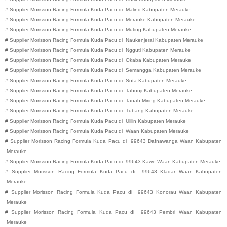
#
Supplier Morisson Racing Formula Kuda Pacu di
Malind
Kabupaten
Merauke
#
Supplier Morisson Racing Formula Kuda Pacu di
Merauke
Kabupaten
Merauke
#
Supplier Morisson Racing Formula Kuda Pacu di
Muting
Kabupaten
Merauke
#
Supplier Morisson Racing Formula Kuda Pacu di
Naukenjerai
Kabupaten
Merauke
#
Supplier Morisson Racing Formula Kuda Pacu di
Ngguti
Kabupaten
Merauke
#
Supplier Morisson Racing Formula Kuda Pacu di
Okaba
Kabupaten
Merauke
#
Supplier Morisson Racing Formula Kuda Pacu di
Semangga
Kabupaten
Merauke
#
Supplier Morisson Racing Formula Kuda Pacu di
Sota
Kabupaten
Merauke
#
Supplier Morisson Racing Formula Kuda Pacu di
Tabonji
Kabupaten
Merauke
#
Supplier Morisson Racing Formula Kuda Pacu di
Tanah Miring
Kabupaten
Merauke
#
Supplier Morisson Racing Formula Kuda Pacu di
Tubang
Kabupaten
Merauke
#
Supplier Morisson Racing Formula Kuda Pacu di
Ulilin
Kabupaten
Merauke
#
Supplier Morisson Racing Formula Kuda Pacu di
Waan
Kabupaten
Merauke
#
Supplier Morisson Racing Formula Kuda Pacu di
99643
Dafnawanga
Waan
Kabupaten
Merauke
#
Supplier Morisson Racing Formula Kuda Pacu di
99643
Kawe
Waan
Kabupaten
Merauke
#
Supplier Morisson Racing Formula Kuda Pacu di
99643
Kladar
Waan
Kabupaten
Merauke
#
Supplier Morisson Racing Formula Kuda Pacu di
99643
Konorau
Waan
Kabupaten
Merauke
#
Supplier Morisson Racing Formula Kuda Pacu di
99643
Pembri
Waan
Kabupaten
Merauke