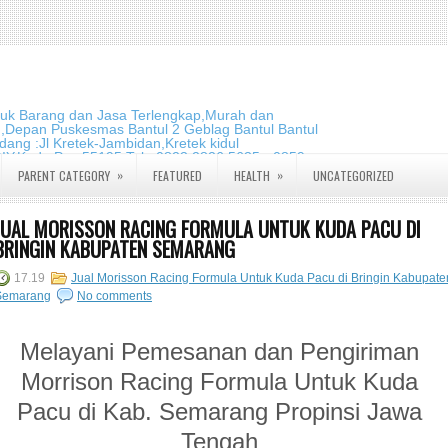
duk Barang dan Jasa Terlengkap,Murah dan
m,Depan Puskesmas Bantul 2 Geblag Bantul Bantul
ang :Jl Kretek-Jambidan,Kretek kidul
DIY.Kode Pos:55195 Telp:0823 2826 5635 - 0859
»
»
PARENT CATEGORY
FEATURED
HEALTH
UNCATEGORIZED
JUAL MORISSON RACING FORMULA UNTUK KUDA PACU DI
BRINGIN KABUPATEN SEMARANG
17.19
Jual Morisson Racing Formula Untuk Kuda Pacu di Bringin Kabupate
Semarang
No comments
Melayani Pemesanan dan Pengiriman
Morrison Racing Formula Untuk Kuda
Pacu di Kab. Semarang Propinsi Jawa
Tengah