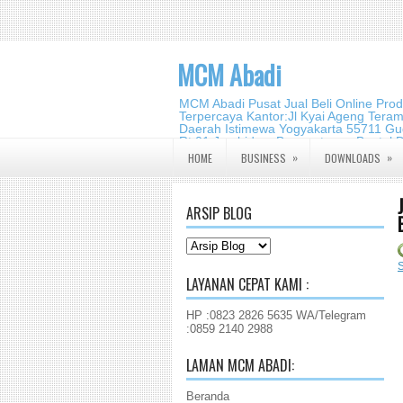
MCM Abadi
MCM Abadi Pusat Jual Beli Online Pro
Terpercaya Kantor:Jl Kyai Ageng Tera
Daerah Istimewa Yogyakarta 55711 Gud
Rt.01,Jambidan, Banguntapan,Bantul,
2140 2988
»
»
HOME
BUSINESS
DOWNLOADS
ARSIP BLOG
LAYANAN CEPAT KAMI :
HP :0823 2826 5635 WA/Telegram
:0859 2140 2988
LAMAN MCM ABADI:
Beranda