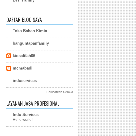
BTP Family
DAFTAR BLOG SAYA
Toko Bahan Kimia
banguntapanfamily
kiosafifah06
mcmabadi
indoservices
Perlihatkan Semua
LAYANAN JASA PROFESIONAL
Indo Services
Hello world!