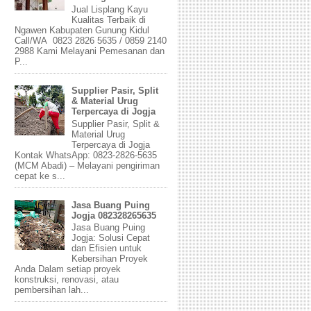
Jual Lisplang Kayu
Kualitas Terbaik di
Ngawen Kabupaten Gunung Kidul
Call/WA 0823 2826 5635 / 0859 2140
2988 Kami Melayani Pemesanan dan
P...
Supplier Pasir, Split
& Material Urug
Terpercaya di Jogja
Supplier Pasir, Split &
Material Urug
Terpercaya di Jogja
Kontak WhatsApp: 0823-2826-5635
(MCM Abadi) – Melayani pengiriman
cepat ke s...
Jasa Buang Puing
Jogja 082328265635
Jasa Buang Puing
Jogja: Solusi Cepat
dan Efisien untuk
Kebersihan Proyek
Anda Dalam setiap proyek
konstruksi, renovasi, atau
pembersihan lah...