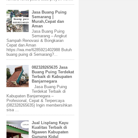
Jasa Buang Puing
Semarang |
Murah,Cepat dan
Aman
Jasa Buang Puing
Semarang – Angkut
Sampah Renovasi & Bongkaran
Cepat dan Aman
https://wa.me/6285921402988 Butuh
buang puing di Semarang?...
082328265635 Jasa
Buang Puing Terdekat
Terbaik di Kabupaten
Banjarnegara
Jasa Buang Puing
Terdekat Terbaik di
Kabupaten Banjarnegara –
Profesional, Cepat & Terpercaya
(082328265635) Ingin membersihkan
sisa ...
Jual Lisplang Kayu
Kualitas Terbaik di
Ngawen Kabupaten
Gunung Kidul