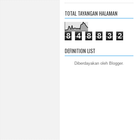
TOTAL TAYANGAN HALAMAN
8
4
8
8
3
2
DEFINITION LIST
Diberdayakan oleh
Blogger
.