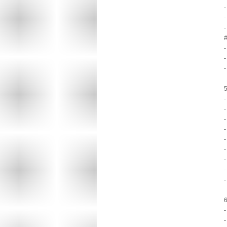
-
-
-
-