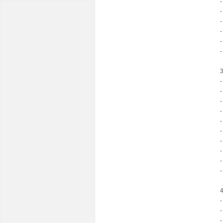
-
-
-
-