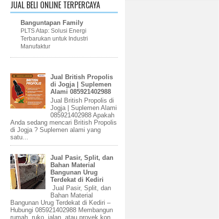
JUAL BELI ONLINE TERPERCAYA
Banguntapan Family
PLTS Atap: Solusi Energi
Terbarukan untuk Industri
Manufaktur
Jual British Propolis
di Jogja | Suplemen
Alami 085921402988
Jual British Propolis di
Jogja | Suplemen Alami
085921402988 Apakah
Anda sedang mencari British Propolis
di Jogja ? Suplemen alami yang
satu...
Jual Pasir, Split, dan
Bahan Material
Bangunan Urug
Terdekat di Kediri
Jual Pasir, Split, dan
Bahan Material
Bangunan Urug Terdekat di Kediri –
Hubungi 085921402988 Membangun
rumah, ruko, jalan, atau proyek kon...