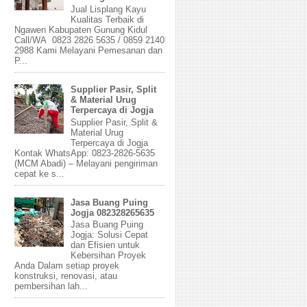
Jual Lisplang Kayu
Kualitas Terbaik di
Ngawen Kabupaten Gunung Kidul
Call/WA 0823 2826 5635 / 0859 2140
2988 Kami Melayani Pemesanan dan
P...
Supplier Pasir, Split
& Material Urug
Terpercaya di Jogja
Supplier Pasir, Split &
Material Urug
Terpercaya di Jogja
Kontak WhatsApp: 0823-2826-5635
(MCM Abadi) – Melayani pengiriman
cepat ke s...
Jasa Buang Puing
Jogja 082328265635
Jasa Buang Puing
Jogja: Solusi Cepat
dan Efisien untuk
Kebersihan Proyek
Anda Dalam setiap proyek
konstruksi, renovasi, atau
pembersihan lah...