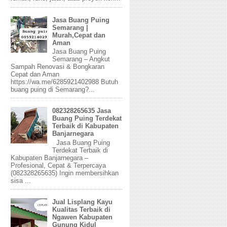
Jasa Buang Puing
Semarang |
Murah,Cepat dan
Aman
Jasa Buang Puing
Semarang – Angkut
Sampah Renovasi & Bongkaran
Cepat dan Aman
https://wa.me/6285921402988 Butuh
buang puing di Semarang?...
082328265635 Jasa
Buang Puing Terdekat
Terbaik di Kabupaten
Banjarnegara
Jasa Buang Puing
Terdekat Terbaik di
Kabupaten Banjarnegara –
Profesional, Cepat & Terpercaya
(082328265635) Ingin membersihkan
sisa ...
Jual Lisplang Kayu
Kualitas Terbaik di
Ngawen Kabupaten
Gunung Kidul