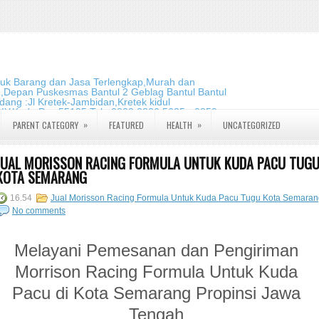
duk Barang dan Jasa Terlengkap,Murah dan
m,Depan Puskesmas Bantul 2 Geblag Bantul Bantul
ang :Jl Kretek-Jambidan,Kretek kidul
DIY.Kode Pos:55195 Telp:0823 2826 5635 - 0859
»
»
PARENT CATEGORY
FEATURED
HEALTH
UNCATEGORIZED
JUAL MORISSON RACING FORMULA UNTUK KUDA PACU TUG
KOTA SEMARANG
16.54
Jual Morisson Racing Formula Untuk Kuda Pacu Tugu Kota Semaran
No comments
Melayani Pemesanan dan Pengiriman
Morrison Racing Formula Untuk Kuda
Pacu di Kota Semarang Propinsi Jawa
Tengah