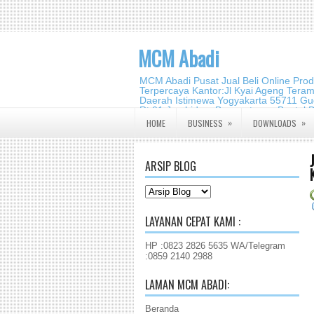
MCM Abadi
MCM Abadi Pusat Jual Beli Online Pro
Terpercaya Kantor:Jl Kyai Ageng Tera
Daerah Istimewa Yogyakarta 55711 Gud
Rt.01,Jambidan, Banguntapan,Bantul,
2140 2988
»
»
HOME
BUSINESS
DOWNLOADS
ARSIP BLOG
LAYANAN CEPAT KAMI :
HP :0823 2826 5635 WA/Telegram
:0859 2140 2988
LAMAN MCM ABADI:
Beranda