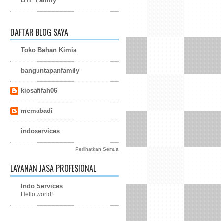
BTP Family
DAFTAR BLOG SAYA
Toko Bahan Kimia
banguntapanfamily
kiosafifah06
mcmabadi
indoservices
Perlihatkan Semua
LAYANAN JASA PROFESIONAL
Indo Services
Hello world!