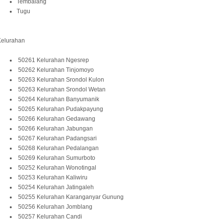
Tembalang
Tugu
Kelurahan
50261 Kelurahan Ngesrep
50262 Kelurahan Tinjomoyo
50263 Kelurahan Srondol Kulon
50263 Kelurahan Srondol Wetan
50264 Kelurahan Banyumanik
50265 Kelurahan Pudakpayung
50266 Kelurahan Gedawang
50266 Kelurahan Jabungan
50267 Kelurahan Padangsari
50268 Kelurahan Pedalangan
50269 Kelurahan Sumurboto
50252 Kelurahan Wonotingal
50253 Kelurahan Kaliwiru
50254 Kelurahan Jatingaleh
50255 Kelurahan Karanganyar Gunung
50256 Kelurahan Jomblang
50257 Kelurahan Candi