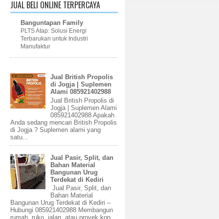
JUAL BELI ONLINE TERPERCAYA
Banguntapan Family
PLTS Atap: Solusi Energi
Terbarukan untuk Industri
Manufaktur
Jual British Propolis
di Jogja | Suplemen
Alami 085921402988
Jual British Propolis di
Jogja | Suplemen Alami
085921402988 Apakah
Anda sedang mencari British Propolis
di Jogja ? Suplemen alami yang
satu...
Jual Pasir, Split, dan
Bahan Material
Bangunan Urug
Terdekat di Kediri
Jual Pasir, Split, dan
Bahan Material
Bangunan Urug Terdekat di Kediri –
Hubungi 085921402988 Membangun
rumah, ruko, jalan, atau proyek kon...