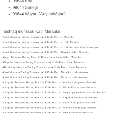
99644
Koa
99644
Senegi
99644
Wayau (Wayao/Wajau)
hashtaq morisson Kab. Merauke
#Jual Morisson Racing Formula Untuk Kuda Pacu di
Merauke
#Jual Morisson Racing Formula Untuk Kuda Pacu di Kab.
Merauke
#Jual Morisson Racing Formula Untuk Kuda Pacu di
Kab.
Merauke dan Sekitarnya
#Jual Morisson Racing Formula Untuk Kuda Pacu Original di
Kab.
Merauke
#Agen Morisson Racing Formula Untuk Kuda Pacu di
Kab.
Merauke
#Supplier Morisson Racing Formula Untuk Kuda Pacu di
Kab.
Merauke
#Distributor Morisson Racing Formula Untuk Kuda Pacu di
Kab.
Merauke
#Jual Morisson Racing Formula Untuk Kuda Pacu Terbaik di
Kab.
Merauke
#Jual Morisson Racing Formula Untuk Kuda Pacu Murah di
Kab.
Merauke
#
Supplier Morisson Racing Formula Kuda Pacu di
Animha
Kabupaten
Merauke
#
Supplier Morisson Racing Formula Kuda Pacu di
Elikobal
Kabupaten
Merauke
#
Supplier Morisson Racing Formula Kuda Pacu di
Ilwayab (Ilyawab)
Kabupaten
Merauke
#
Supplier Morisson Racing Formula Kuda Pacu di
Jagebob
Kabupaten
Merauke
#
Supplier Morisson Racing Formula Kuda Pacu di
Kaptel
Kabupaten
Merauke
#
Supplier Morisson Racing Formula Kuda Pacu di
Kimaam
Kabupaten
Merauke
#
Supplier Morisson Racing Formula Kuda Pacu di
Kurik
Kabupaten
Merauke