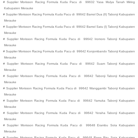
#
Supplier Morisson Racing Formula Kuda Pacu di
99632
Yasa Mulya
Tanah Miring
Kabupaten
Merauke
#
Supplier Morisson Racing Formula Kuda Pacu di
99642
Bamol Dua (II)
Tabonji
Kabupaten
Merauke
#
Supplier Morisson Racing Formula Kuda Pacu di
99642
Bamol Satu (I)
Tabonji
Kabupaten
Merauke
#
Supplier Morisson Racing Formula Kuda Pacu di
99642
Iromoro
Tabonji
Kabupaten
Merauke
#
Supplier Morisson Racing Formula Kuda Pacu di
99642
Konjombando
Tabonji
Kabupaten
Merauke
#
Supplier Morisson Racing Formula Kuda Pacu di
99642
Suam
Tabonji
Kabupaten
Merauke
#
Supplier Morisson Racing Formula Kuda Pacu di
99642
Tabonji
Tabonji
Kabupaten
Merauke
#
Supplier Morisson Racing Formula Kuda Pacu di
99642
Wanggambi
Tabonji
Kabupaten
Merauke
#
Supplier Morisson Racing Formula Kuda Pacu di
99642
Yamuka
Tabonji
Kabupaten
Merauke
#
Supplier Morisson Racing Formula Kuda Pacu di
99642
Yeraha
Tabonji
Kabupaten
Merauke
#
Supplier Morisson Racing Formula Kuda Pacu di
99648
Erambu
Sota
Kabupaten
Merauke
#
Supplier Morisson Racing Formula Kuda Pacu di
99648
Rawa Biru
Sota
Kabupaten