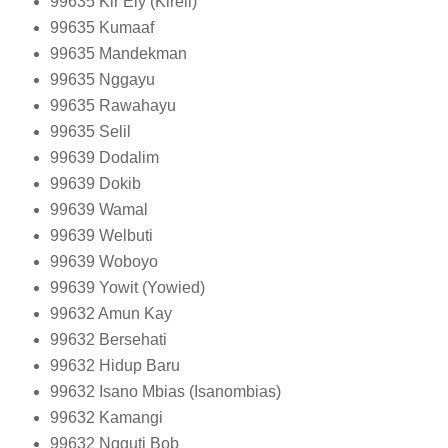
99635
Kir Ely (Kireli)
99635
Kumaaf
99635
Mandekman
99635
Nggayu
99635
Rawahayu
99635
Selil
99639
Dodalim
99639
Dokib
99639
Wamal
99639
Welbuti
99639
Woboyo
99639
Yowit (Yowied)
99632
Amun Kay
99632
Bersehati
99632
Hidup Baru
99632
Isano Mbias (Isanombias)
99632
Kamangi
99632
Ngguti Bob