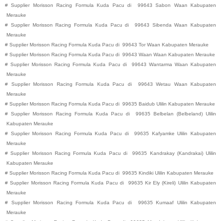
#
Supplier Morisson Racing Formula Kuda Pacu di
99643
Sabon
Waan
Kabupaten
Merauke
#
Supplier Morisson Racing Formula Kuda Pacu di
99643
Sibenda
Waan
Kabupaten
Merauke
#
Supplier Morisson Racing Formula Kuda Pacu di
99643
Tor
Waan
Kabupaten
Merauke
#
Supplier Morisson Racing Formula Kuda Pacu di
99643
Waan
Waan
Kabupaten
Merauke
#
Supplier Morisson Racing Formula Kuda Pacu di
99643
Wantarma
Waan
Kabupaten
Merauke
#
Supplier Morisson Racing Formula Kuda Pacu di
99643
Wetau
Waan
Kabupaten
Merauke
#
Supplier Morisson Racing Formula Kuda Pacu di
99635
Baidub
Ulilin
Kabupaten
Merauke
#
Supplier Morisson Racing Formula Kuda Pacu di
99635
Belbelan (Belbeland)
Ulilin
Kabupaten
Merauke
#
Supplier Morisson Racing Formula Kuda Pacu di
99635
Kafyamke
Ulilin
Kabupaten
Merauke
#
Supplier Morisson Racing Formula Kuda Pacu di
99635
Kandrakay (Kandrakai)
Ulilin
Kabupaten
Merauke
#
Supplier Morisson Racing Formula Kuda Pacu di
99635
Kindiki
Ulilin
Kabupaten
Merauke
#
Supplier Morisson Racing Formula Kuda Pacu di
99635
Kir Ely (Kireli)
Ulilin
Kabupaten
Merauke
#
Supplier Morisson Racing Formula Kuda Pacu di
99635
Kumaaf
Ulilin
Kabupaten
Merauke