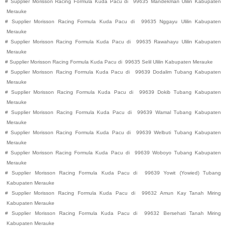
#
Supplier Morisson Racing Formula Kuda Pacu di
99635
Mandekman
Ulilin
Kabupaten
Merauke
#
Supplier Morisson Racing Formula Kuda Pacu di
99635
Nggayu
Ulilin
Kabupaten
Merauke
#
Supplier Morisson Racing Formula Kuda Pacu di
99635
Rawahayu
Ulilin
Kabupaten
Merauke
#
Supplier Morisson Racing Formula Kuda Pacu di
99635
Selil
Ulilin
Kabupaten
Merauke
#
Supplier Morisson Racing Formula Kuda Pacu di
99639
Dodalim
Tubang
Kabupaten
Merauke
#
Supplier Morisson Racing Formula Kuda Pacu di
99639
Dokib
Tubang
Kabupaten
Merauke
#
Supplier Morisson Racing Formula Kuda Pacu di
99639
Wamal
Tubang
Kabupaten
Merauke
#
Supplier Morisson Racing Formula Kuda Pacu di
99639
Welbuti
Tubang
Kabupaten
Merauke
#
Supplier Morisson Racing Formula Kuda Pacu di
99639
Woboyo
Tubang
Kabupaten
Merauke
#
Supplier Morisson Racing Formula Kuda Pacu di
99639
Yowit (Yowied)
Tubang
Kabupaten
Merauke
#
Supplier Morisson Racing Formula Kuda Pacu di
99632
Amun Kay
Tanah Miring
Kabupaten
Merauke
#
Supplier Morisson Racing Formula Kuda Pacu di
99632
Bersehati
Tanah Miring
Kabupaten
Merauke