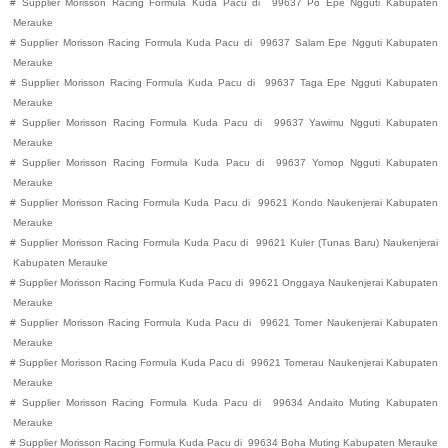
#
Supplier Morisson Racing Formula Kuda Pacu di
99637
Po Epe
Ngguti
Kabupaten
Merauke
#
Supplier Morisson Racing Formula Kuda Pacu di
99637
Salam Epe
Ngguti
Kabupaten
Merauke
#
Supplier Morisson Racing Formula Kuda Pacu di
99637
Taga Epe
Ngguti
Kabupaten
Merauke
#
Supplier Morisson Racing Formula Kuda Pacu di
99637
Yawimu
Ngguti
Kabupaten
Merauke
#
Supplier Morisson Racing Formula Kuda Pacu di
99637
Yomop
Ngguti
Kabupaten
Merauke
#
Supplier Morisson Racing Formula Kuda Pacu di
99621
Kondo
Naukenjerai
Kabupaten
Merauke
#
Supplier Morisson Racing Formula Kuda Pacu di
99621
Kuler (Tunas Baru)
Naukenjerai
Kabupaten
Merauke
#
Supplier Morisson Racing Formula Kuda Pacu di
99621
Onggaya
Naukenjerai
Kabupaten
Merauke
#
Supplier Morisson Racing Formula Kuda Pacu di
99621
Tomer
Naukenjerai
Kabupaten
Merauke
#
Supplier Morisson Racing Formula Kuda Pacu di
99621
Tomerau
Naukenjerai
Kabupaten
Merauke
#
Supplier Morisson Racing Formula Kuda Pacu di
99634
Andaito
Muting
Kabupaten
Merauke
#
Supplier Morisson Racing Formula Kuda Pacu di
99634
Boha
Muting
Kabupaten
Merauke