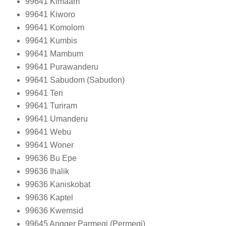
99641
Kimaam
99641
Kiworo
99641
Komolom
99641
Kumbis
99641
Mambum
99641
Purawanderu
99641
Sabudom (Sabudon)
99641
Teri
99641
Turiram
99641
Umanderu
99641
Webu
99641
Woner
99636
Bu Epe
99636
Ihalik
99636
Kaniskobat
99636
Kaptel
99636
Kwemsid
99645
Angger Parmegi (Permegi)