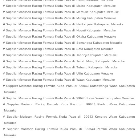
#
Supplier Morisson Racing Formula Kuda Pacu di
Malind
Kabupaten
Merauke
#
Supplier Morisson Racing Formula Kuda Pacu di
Merauke
Kabupaten
Merauke
#
Supplier Morisson Racing Formula Kuda Pacu di
Muting
Kabupaten
Merauke
#
Supplier Morisson Racing Formula Kuda Pacu di
Naukenjerai
Kabupaten
Merauke
#
Supplier Morisson Racing Formula Kuda Pacu di
Ngguti
Kabupaten
Merauke
#
Supplier Morisson Racing Formula Kuda Pacu di
Okaba
Kabupaten
Merauke
#
Supplier Morisson Racing Formula Kuda Pacu di
Semangga
Kabupaten
Merauke
#
Supplier Morisson Racing Formula Kuda Pacu di
Sota
Kabupaten
Merauke
#
Supplier Morisson Racing Formula Kuda Pacu di
Tabonji
Kabupaten
Merauke
#
Supplier Morisson Racing Formula Kuda Pacu di
Tanah Miring
Kabupaten
Merauke
#
Supplier Morisson Racing Formula Kuda Pacu di
Tubang
Kabupaten
Merauke
#
Supplier Morisson Racing Formula Kuda Pacu di
Ulilin
Kabupaten
Merauke
#
Supplier Morisson Racing Formula Kuda Pacu di
Waan
Kabupaten
Merauke
#
Supplier Morisson Racing Formula Kuda Pacu di
99643
Dafnawanga
Waan
Kabupaten
Merauke
#
Supplier Morisson Racing Formula Kuda Pacu di
99643
Kawe
Waan
Kabupaten
Merauke
#
Supplier Morisson Racing Formula Kuda Pacu di
99643
Kladar
Waan
Kabupaten
Merauke
#
Supplier Morisson Racing Formula Kuda Pacu di
99643
Konorau
Waan
Kabupaten
Merauke
#
Supplier Morisson Racing Formula Kuda Pacu di
99643
Pembri
Waan
Kabupaten
Merauke