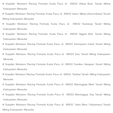
#
Supplier Morisson Racing Formula Kuda Pacu di
99632
Hidup Baru
Tanah Miring
Kabupaten
Merauke
#
Supplier Morisson Racing Formula Kuda Pacu di
99632
Isano Mbias (Isanombias)
Tanah
Miring
Kabupaten
Merauke
#
Supplier Morisson Racing Formula Kuda Pacu di
99632
Kamangi
Tanah Miring
Kabupaten
Merauke
#
Supplier Morisson Racing Formula Kuda Pacu di
99632
Ngguti Bob
Tanah Miring
Kabupaten
Merauke
#
Supplier Morisson Racing Formula Kuda Pacu di
99632
Sarmayam Indah
Tanah Miring
Kabupaten
Merauke
#
Supplier Morisson Racing Formula Kuda Pacu di
99632
Soa
Tanah Miring
Kabupaten
Merauke
#
Supplier Morisson Racing Formula Kuda Pacu di
99632
Sumber Harapan
Tanah Miring
Kabupaten
Merauke
#
Supplier Morisson Racing Formula Kuda Pacu di
99632
Tambat
Tanah Miring
Kabupaten
Merauke
#
Supplier Morisson Racing Formula Kuda Pacu di
99632
Waninggap Miraf
Tanah Miring
Kabupaten
Merauke
#
Supplier Morisson Racing Formula Kuda Pacu di
99632
Waninggap Say
Tanah Miring
Kabupaten
Merauke
#
Supplier Morisson Racing Formula Kuda Pacu di
99632
Yaba Maru (Yabamaru)
Tanah
Miring
Kabupaten
Merauke