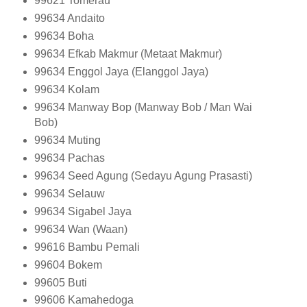
99621
Tomerau
99634
Andaito
99634
Boha
99634
Efkab Makmur (Metaat Makmur)
99634
Enggol Jaya (Elanggol Jaya)
99634
Kolam
99634
Manway Bop (Manway Bob / Man Wai
Bob)
99634
Muting
99634
Pachas
99634
Seed Agung (Sedayu Agung Prasasti)
99634
Selauw
99634
Sigabel Jaya
99634
Wan (Waan)
99616
Bambu Pemali
99604
Bokem
99605
Buti
99606
Kamahedoga