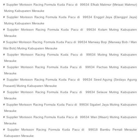
#
Supplier Morisson Racing Formula Kuda Pacu di
99634
Efkab Makmur (Metaat Makmur)
Muting
Kabupaten
Merauke
#
Supplier Morisson Racing Formula Kuda Pacu di
99634
Enggol Jaya (Elanggol Jaya)
Muting
Kabupaten
Merauke
#
Supplier Morisson Racing Formula Kuda Pacu di
99634
Kolam
Muting
Kabupaten
Merauke
#
Supplier Morisson Racing Formula Kuda Pacu di
99634
Manway Bop (Manway Bob / Man
Wai Bob)
Muting
Kabupaten
Merauke
#
Supplier Morisson Racing Formula Kuda Pacu di
99634
Muting
Muting
Kabupaten
Merauke
#
Supplier Morisson Racing Formula Kuda Pacu di
99634
Pachas
Muting
Kabupaten
Merauke
#
Supplier Morisson Racing Formula Kuda Pacu di
99634
Seed Agung (Sedayu Agung
Prasasti)
Muting
Kabupaten
Merauke
#
Supplier Morisson Racing Formula Kuda Pacu di
99634
Selauw
Muting
Kabupaten
Merauke
#
Supplier Morisson Racing Formula Kuda Pacu di
99634
Sigabel Jaya
Muting
Kabupaten
Merauke
#
Supplier Morisson Racing Formula Kuda Pacu di
99634
Wan (Waan)
Muting
Kabupaten
Merauke
#
Supplier Morisson Racing Formula Kuda Pacu di
99616
Bambu Pemali
Merauke
Kabupaten
Merauke