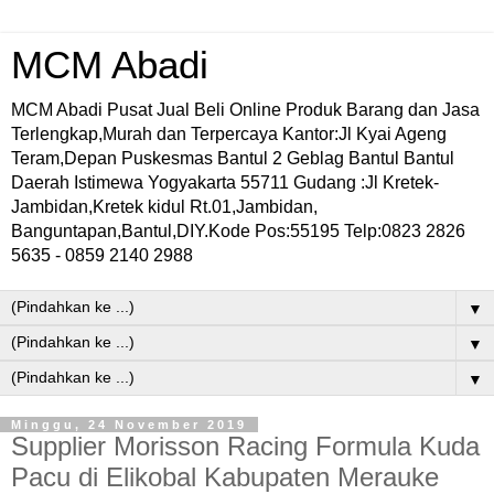
MCM Abadi
MCM Abadi Pusat Jual Beli Online Produk Barang dan Jasa
Terlengkap,Murah dan Terpercaya Kantor:Jl Kyai Ageng
Teram,Depan Puskesmas Bantul 2 Geblag Bantul Bantul
Daerah Istimewa Yogyakarta 55711 Gudang :Jl Kretek-
Jambidan,Kretek kidul Rt.01,Jambidan,
Banguntapan,Bantul,DIY.Kode Pos:55195 Telp:0823 2826
5635 - 0859 2140 2988
▼
▼
▼
Minggu, 24 November 2019
Supplier Morisson Racing Formula Kuda
Pacu di Elikobal Kabupaten Merauke