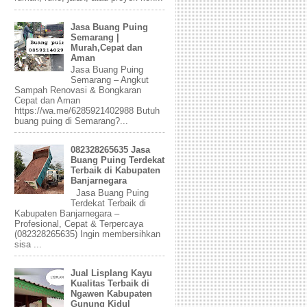
Jasa Buang Puing
Semarang |
Murah,Cepat dan
Aman
Jasa Buang Puing
Semarang – Angkut
Sampah Renovasi & Bongkaran
Cepat dan Aman
https://wa.me/6285921402988 Butuh
buang puing di Semarang?...
082328265635 Jasa
Buang Puing Terdekat
Terbaik di Kabupaten
Banjarnegara
Jasa Buang Puing
Terdekat Terbaik di
Kabupaten Banjarnegara –
Profesional, Cepat & Terpercaya
(082328265635) Ingin membersihkan
sisa ...
Jual Lisplang Kayu
Kualitas Terbaik di
Ngawen Kabupaten
Gunung Kidul