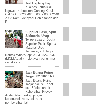
Jual Lisplang Kayu
Kualitas Terbaik di
Ngawen Kabupaten Gunung Kidul
Call/WA 0823 2826 5635 / 0859 2140
2988 Kami Melayani Pemesanan dan
P...
Supplier Pasir, Split
& Material Urug
Terpercaya di Jogja
Supplier Pasir, Split &
Material Urug
Terpercaya di Jogja
Kontak WhatsApp: 0823-2826-5635
(MCM Abadi) – Melayani pengiriman
cepat ke s...
Jasa Buang Puing
Jogja 082328265635
Jasa Buang Puing
Jogja: Solusi Cepat
dan Efisien untuk
Kebersihan Proyek
Anda Dalam setiap proyek
konstruksi, renovasi, atau
pembersihan lah...