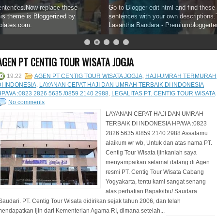
Go to Blogger edit html and find these sentences.Now replace these
sentences with your own descriptions.This theme is Bloggerized by
Lasantha Bandara - Premiumbloggertemplates.com.
AGEN PT CENTIG TOUR WISATA JOGJA
19.22
AGEN PT CENTIG TOUR WISATA JOGJA
,
HAJI-UMRAH TERMURAH
DI INDONESIA
,
LAYANAN CEPAT HAJI DAN UMRAH TERBAIK DI INDONESIA
HP/WA :0823 2826 5635 /0859 2140 2988
,
LEGALITAS PT. CENTIG TOUR WISATA
No comments
LAYANAN CEPAT HAJI DAN UMRAH
TERBAIK DI INDONESIA HP/WA :0823
2826 5635 /0859 2140 2988 Assalamu
alaikum wr wb, Untuk dan atas nama PT.
Centig Tour Wisata ijinkanlah saya
menyampaikan selamat datang di Agen
resmi PT. Centig Tour Wisata Cabang
Yogyakarta, tentu kami sangat senang
atas perhatian Bapak/ibu/ Saudara
Saudari. PT. Centig Tour Wisata didirikan sejak tahun 2006, dan telah
endapatkan Ijin dari Kementerian Agama RI, dimana setelah...