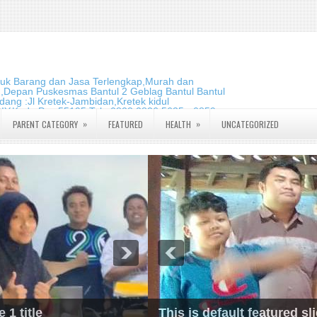
duk Barang dan Jasa Terlengkap,Murah dan
m,Depan Puskesmas Bantul 2 Geblag Bantul Bantul
ang :Jl Kretek-Jambidan,Kretek kidul
DIY.Kode Pos:55195 Telp:0823 2826 5635 - 0859
»
»
PARENT CATEGORY
FEATURED
HEALTH
UNCATEGORIZED
This is default featured slide 2 title