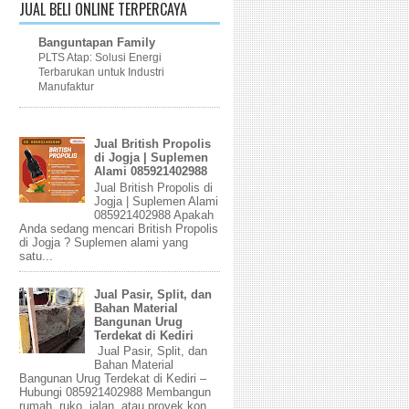
JUAL BELI ONLINE TERPERCAYA
Banguntapan Family
PLTS Atap: Solusi Energi
Terbarukan untuk Industri
Manufaktur
Jual British Propolis
di Jogja | Suplemen
Alami 085921402988
Jual British Propolis di
Jogja | Suplemen Alami
085921402988 Apakah
Anda sedang mencari British Propolis
di Jogja ? Suplemen alami yang
satu...
Jual Pasir, Split, dan
Bahan Material
Bangunan Urug
Terdekat di Kediri
Jual Pasir, Split, dan
Bahan Material
Bangunan Urug Terdekat di Kediri –
Hubungi 085921402988 Membangun
rumah, ruko, jalan, atau proyek kon...