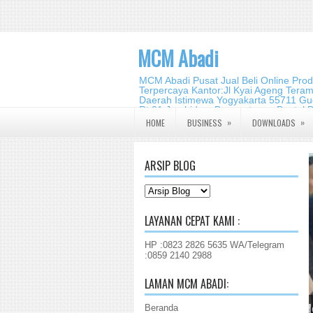
MCM Abadi
MCM Abadi Pusat Jual Beli Online Pro
Terpercaya Kantor:Jl Kyai Ageng Tera
Daerah Istimewa Yogyakarta 55711 Gud
Rt.01,Jambidan, Banguntapan,Bantul,
2140 2988
»
»
HOME
BUSINESS
DOWNLOADS
ARSIP BLOG
LAYANAN CEPAT KAMI :
HP :0823 2826 5635 WA/Telegram
:0859 2140 2988
LAMAN MCM ABADI:
Beranda