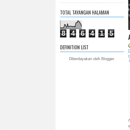
TOTAL TAYANGAN HALAMAN
1
2
3
4
5
8
4
6
4
1
5
DEFINITION LIST
Diberdayakan oleh
Blogger
.
/
m