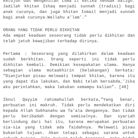
ketujuh dan mengkhitan Isma’il ketika hendak baligh.
Jadilah khitan Ishaq menjadi sunnah (tradisi) bagi
anak cucunya, dan juga khitan Ismail menjadi sunnah
bagi anak cucunya.Wallahu a’lam’.”
ORANG YANG TIDAK PERLU DIKHITAN
Ada empat keadaan seseorang tidak perlu dikhitan dan
telah jatuh kewajiban terhadap dirinya.
Pertama : Seseorang yang dilahirkan dalam keadaan
sudah berkhitan. Orang seperti ini tidak perlu
dikhitan kembali. Demikian kesepakatan ulama. Hanya
sebagian ulama mutaakhirin (belakangan) berkata:
“Dianjurkan pisau melewati tempat khitan, karena itu
yang dapat dia lakukan, dan Nabi telah bersabda,’Jika
aku perintahkan, maka lakukan semampu kalian”. [48]
Ibnul Qayyim rahimahullah berkata,”Yang benar,
perbuatan ini makruh. Tidak perlu mendekatkan diri
kepada Allah Subhanahu wa Ta’ala dengannya. Dan tidak
perlu beribadah dengan semisalnya. Dan syariah
berlindung dari hal itu, karena merupakan perbuatan
sia-sia yang tidak ada faidahnya. Melewati pisau
bukanlah tujuan. Akan tetapi sebagai sarana untuk