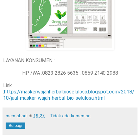
LAYANAN KONSUMEN :
HP /WA :0823 2826 5635 , 0859 2140 2988
Link
:
https://maskerwajahherbalbioselulosa.blogspot.com/2018/
10/jual-masker-wajah-herbal-bio-selulosa.html
mcm abadi
di
19.27
Tidak ada komentar:
Berbagi