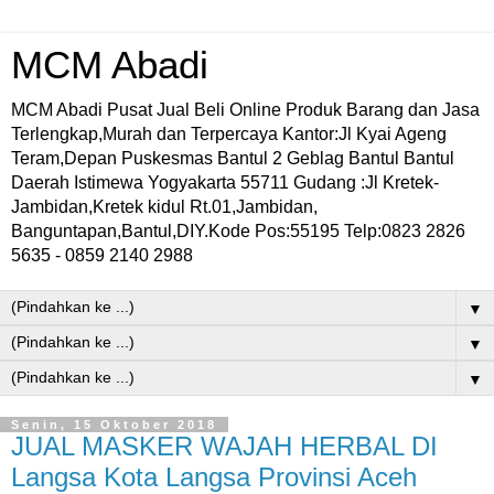
MCM Abadi
MCM Abadi Pusat Jual Beli Online Produk Barang dan Jasa
Terlengkap,Murah dan Terpercaya Kantor:Jl Kyai Ageng
Teram,Depan Puskesmas Bantul 2 Geblag Bantul Bantul
Daerah Istimewa Yogyakarta 55711 Gudang :Jl Kretek-
Jambidan,Kretek kidul Rt.01,Jambidan,
Banguntapan,Bantul,DIY.Kode Pos:55195 Telp:0823 2826
5635 - 0859 2140 2988
▼
▼
▼
Senin, 15 Oktober 2018
JUAL MASKER WAJAH HERBAL DI
Langsa Kota Langsa Provinsi Aceh