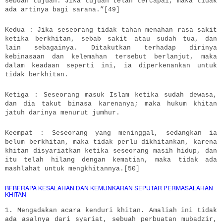
sebuah tujuan. Jika tujuan telah tercapai, maka tidak
ada artinya bagi sarana.”[49]
Kedua : Jika seseorang tidak tahan menahan rasa sakit
ketika berkhitan, sebab sakit atau sudah tua, dan
lain sebagainya. Ditakutkan terhadap dirinya
kebinasaan dan kelemahan tersebut berlanjut, maka
dalam keadaan seperti ini, ia diperkenankan untuk
tidak berkhitan.
Ketiga : Seseorang masuk Islam ketika sudah dewasa,
dan dia takut binasa karenanya; maka hukum khitan
jatuh darinya menurut jumhur.
Keempat : Seseorang yang meninggal, sedangkan ia
belum berkhitan, maka tidak perlu dikhitankan, karena
khitan disyariatkan ketika seseorang masih hidup, dan
itu telah hilang dengan kematian, maka tidak ada
mashlahat untuk mengkhitannya.[50]
BEBERAPA KESALAHAN DAN KEMUNKARAN SEPUTAR PERMASALAHAN
KHITAN
1. Mengadakan acara kenduri khitan. Amaliah ini tidak
ada asalnya dari syariat, sebuah perbuatan mubadzir,