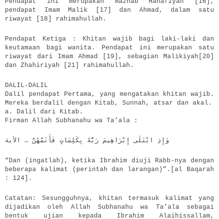
Pendapat ini merupakan mazhab Hanafiyah [16],
pendapat Imam Malik [17] dan Ahmad, dalam satu
riwayat [18] rahimahullah.
Pendapat Ketiga : Khitan wajib bagi laki-laki dan
keutamaan bagi wanita. Pendapat ini merupakan satu
riwayat dari Imam Ahmad [19], sebagian Malikiyah[20]
dan Zhahiriyah [21] rahimahullah.
DALIL-DALIL
Dalil pendapat Pertama, yang mengatakan khitan wajib.
Mereka berdalil dengan Kitab, Sunnah, atsar dan akal.
a. Dalil dari Kitab.
Firman Allah Subhanahu wa Ta’ala :
وَإِذِ ابْتَلَى إِبْرَاهِيمَ رَبُّهُ بِكَلِمَاتٍ فَأَتَمَّهُنَّ … الأية
“Dan (ingatlah), ketika Ibrahim diuji Rabb-nya dengan
beberapa kalimat (perintah dan larangan)”.[al Baqarah
: 124].
Catatan: Sesungguhnya, khitan termasuk kalimat yang
dijadikan oleh Allah Subhanahu wa Ta’ala sebagai
bentuk ujian kepada Ibrahim Alaihissallam,