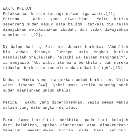
WAKTU KHITAN
Pelaksanaan khitan terbagi dalam tiga waktu.[41]
Pertama : Waktu yang diwajibkan. Yaitu ketika
seseorang sudah masuk usia baligh, tatkala dia telah
diwajibkan melaksanakan ibadah, dan tidak diwajibkan
sebelum itu [42].
Di dalam hadits, Said bin Jubair berkata: “Abdullah
bin Abbas ditanya ‘Berapa usia engkau ketika
Rasulullah Shallallahu ‘alaihi wa sallam meninggal?’,
ia menjawab,’Aku waktu itu baru berkhitan, dan mereka
tidaklah berkhitan kecuali sudah dekat baligh’.[43]
Kedua : Waktu yang dianjurkan untuk berkhitan. Yaitu
waktu itsghar [44], yakni masa ketika seorang anak
sudah dianjurkan untuk shalat.
Ketiga : Waktu yang diperbolehkan. Yaitu semua waktu
selain yang diterangkan di atas.
Para ulama berselisih berkhitan pada hari ketujuh
dari kelahiran, apakah dianjurkan atau dimakruhkan?
Sebagian memakruhkan khitan pada hari ketujuh.