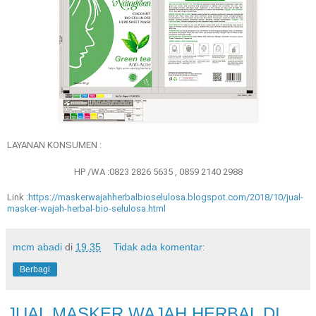
LAYANAN KONSUMEN :
HP /WA :0823 2826 5635 , 0859 2140 2988
Link :
https://maskerwajahherbalbioselulosa.blogspot.com/2018/10/jual-
masker-wajah-herbal-bio-selulosa.html
mcm abadi
di
19.35
Tidak ada komentar:
Berbagi
JUAL MASKER WAJAH HERBAL DI