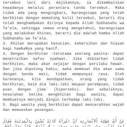
tersebut lari dari majikannya, ia dikembalikan
kepadanya melalui perantara tanda tersebut. Maka
tidak ada yang mengingkari, barangsiapa yang telah
berkhitan dengan memotong kulit tersebut, berarti dia
telah menghambakan dirinya kepada Allah Subhanahu wa
Ta’ala, sehingga semua orang mengetahui, barangsiapa
yang melakukan khitan, berarti dia adalah hamba Allah
Subhanahu wa Ta’ala.
3. Khitan merupakan kesucian, kebersihan dan hiasan
bagi hambaNya yang hanif.
4. Dengan berkhitan -terutama seorang wanita- dapat
menetralkan nafsu syahwat. Jika dibiarkan tidak
berkhitan, maka akan sejajar dengan perilaku hewan.
Dan jika dipotong habis, maka membuat dia akan sama
dengan benda mati, tidak mempunyai rasa. Oleh
karenanya, kita mendapatkan, orang yang tidak
berkhitan, baik dia laki-laki maupun perempuan, tidak
puas dengan jima` (hiperseks). Dan sebaliknya,
kesalahan ketika mengkhitan bagi wanita, dapat
membuatnya menjadi dingin terhadap laki-laki.
5. Bagi wanita yang berkhitan dapat mencerahkan wajah
dan memuaskan pasangan.
عَنْ أُمِّ عَطِيَّةَ اْلَأنْصَارِيَة أَنَّ امْرَأَةً كَانَتْ تًخْتِنُ بِالْمَدِيْنَةَ فَقَالَ
لَهَا النَّبِي صلى الله عليه وسلم : لَا تُنْهِكِي فَإِنَّ ذلِكَ أَحْظَى