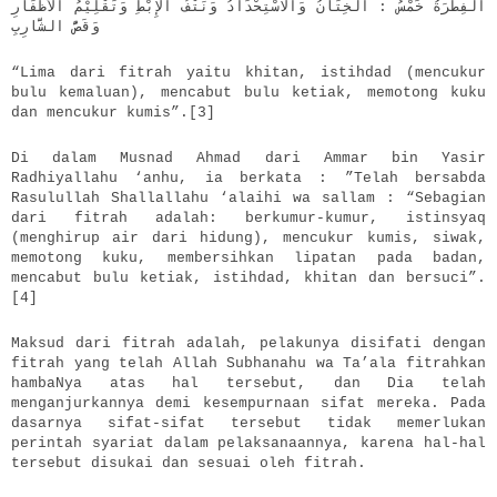
الفِطْرَةُ خَمْسُ : الخِتَانُ وَالاسْتِحْدَادُ وَنَتْفُ الإِبْطِ وَتَقْلِيْمُ الأَظْفَارِ
وَقَصُّ الشَّارِبِ
“Lima dari fitrah yaitu khitan, istihdad (mencukur
bulu kemaluan), mencabut bulu ketiak, memotong kuku
dan mencukur kumis”.[3]
Di dalam Musnad Ahmad dari Ammar bin Yasir
Radhiyallahu ‘anhu, ia berkata : ”Telah bersabda
Rasulullah Shallallahu ‘alaihi wa sallam : “Sebagian
dari fitrah adalah: berkumur-kumur, istinsyaq
(menghirup air dari hidung), mencukur kumis, siwak,
memotong kuku, membersihkan lipatan pada badan,
mencabut bulu ketiak, istihdad, khitan dan bersuci”.
[4]
Maksud dari fitrah adalah, pelakunya disifati dengan
fitrah yang telah Allah Subhanahu wa Ta’ala fitrahkan
hambaNya atas hal tersebut, dan Dia telah
menganjurkannya demi kesempurnaan sifat mereka. Pada
dasarnya sifat-sifat tersebut tidak memerlukan
perintah syariat dalam pelaksanaannya, karena hal-hal
tersebut disukai dan sesuai oleh fitrah.