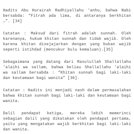
Hadits Abu Hurairah Radhiyallahu ‘anhu, bahwa Nabi
bersabda: “Fitrah ada lima, di antaranya berkhitan
…”. [34]
Catatan : Maksud dari fitrah adalah sunnah. Oleh
karenanya, hukum khitan sunnah dan tidak wajib. Oleh
karena khitan disejajarkan dengan yang bukan wajib
seperti istihdad (mencukur bulu kemaluan).[35]
Sebagaimana yang datang dari Rasulullah Shallallahu
‘alaihi wa sallam, bahwa beliau Shallallahu ‘alaihi
wa sallam bersabda : “Khitan sunnah bagi laki-laki
dan keutamaan bagi wanita” [36].
Catatan : Hadits ini menjadi nash dalam permasalahan
bahwa khitan sunnah bagi laki-laki dan keutamaan bagi
wanita.
Dalil pendapat ketiga, mereka lebih memerinci
sebagian dalil yang dikatakan oleh pendapat pertama,
yaitu yang mengatakan wajib berkhitan bagi laki-laki
dan wanita.