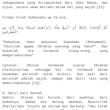
sebagaimana yang diriwayatkan dari Ibnu Abbas; dan
ujian, secara umum berlaku dalam hal yang wajib.[22]
Firman Allah Subhanahu wa Ta’ala.
ثُمَّ أَوْحَيْنَا إِلَيْكَ أَنِ اتَّبِعْ مِلَّةَ إِبْرَاهِيمَ حَنِيفًا وَمَا كَانَ مِنَ
الْمُشْرِكِينَ
“Kemudian Kami wahyukan kepadamu (Muhammad):
“Ikutilah agama Ibrahim seorang yang hanif”. Dan
bukanlah dia termasuk orang-orang yang
mempersekutukan”.
Catatan: Khitan termasuk ajaran Ibrahim
Alaihissallam, sehingga hal itu termasuk dalam
keumuman perintah untuk diikuti. Dan asal dari
perintah adalah wajib, sampai ada dalil lain yang
memalingkannya [23].
b. Dalil dari Sunnah.
Hadits `Utsaim bin Kulaib, dari ayahnya, dari
kakeknya, bahwa dia datang menemui Rasulullah
Shallallahu ‘alaihi wa sallam dan berkata: “Aku telah