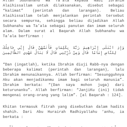
Allah Subhanahu wa Ta’ala kepada Nabi Ibrahim
Alaihissallam untuk dilaksanakan, disebut sebagai
“kalimat” (perintah dan larangan). Beliau
Alaihissallam telah menjalankan perintah tersebut
secara sempurna, sehingga beliau dijadikan Allah
Subhanahu wa Ta’ala sebagai panutan dan imam seluruh
alam. Dalam surat al Baqarah Allah Subhanahu wa
Ta’ala berfirman :
وَإِذِ ابْتَلَى إِبْرَاهِيمَ رَبُّهُ بِكَلِمَاتٍ فَأَتَمَّهُنَّ قَالَ إِنِّي جَاعِلُكَ
لِلنَّاسِ إِمَامًا قَالَ وَمِنْ ذُرِّيَّتِي قَالَ لَا يَنَالُ عَهْدِي الظَّالِمِينَ
“Dan (ingatlah), ketika Ibrahim diuji Rabb-nya dengan
beberapa kalimat (perintah dan larangan), lalu
Ibrahim menunaikannya. Allah berfirman: “Sesungguhnya
Aku akan menjadikanmu imam bagi seluruh manusia”.
Ibrahim berkata: “(Dan saya mohon juga) dari
keturunanku”. Allah berfirman: “JanjiKu (ini) tidak
mengenai orang-orang yang lalim”. [al Baqarah : 124].
Khitan termasuk fitrah yang disebutkan dalam hadits
shahih. Dari Abu Hurairah Radhiyallahu ‘anhu, ia
berkata :