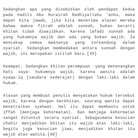
Sedangkan apa yang disebutkan oleh pendapat kedua
pada hadits Abu Hurairah Radhiyallahu ‘anhu, maka
dapat kita jawab, jika kita menerima alasan mereka
bahwa makna fitrah adalah sunnah, bukan berarti
khitan tidak diwajibkan. Karena lafadz sunnah ada
yang hukumnya wajib dan ada yang bukan wajib. Ia
mencakup semua maknanya yang terkandung dalam
syariat. Sedangkan membedakan antara sunnah dengan
wajib, ini merupakan istilah baru.[39]
Keempat. Sedangkan khitan perempuan -yang menenangkan
hati saya- hukumnya wajib, karena wanita adalah
syaqa-iq (saudara sederajat) dengan laki-laki dalam
hukum.
Alasan yang membuat penulis menyatakan hukum tersebut
wajib, karena dengan berkhitan, seorang wanita dapat
menetralkan syahwat. Hal itu dapat membantu untuk
iffah (menjaga kehormatan). Dan menjaga kehormatan
sangat dituntut secara syariat. Sebagaimana kesucian
zhahir menjadikan khitan itu wajib atas laki-laki,
begitu juga kesucian jiwa, menjadikan khitan itu
wajib atas wanita.[40]