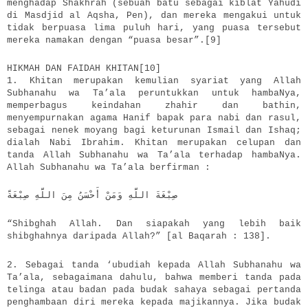
menghadap Shakhrah (sebuah batu sebagai kiblat Yahudi
di Masdjid al Aqsha, Pen), dan mereka mengakui untuk
tidak berpuasa lima puluh hari, yang puasa tersebut
mereka namakan dengan “puasa besar”.[9]
HIKMAH DAN FAIDAH KHITAN[10]
1. Khitan merupakan kemulian syariat yang Allah
Subhanahu wa Ta’ala peruntukkan untuk hambaNya,
memperbagus keindahan zhahir dan bathin,
menyempurnakan agama Hanif bapak para nabi dan rasul,
sebagai nenek moyang bagi keturunan Ismail dan Ishaq;
dialah Nabi Ibrahim. Khitan merupakan celupan dan
tanda Allah Subhanahu wa Ta’ala terhadap hambaNya.
Allah Subhanahu wa Ta’ala berfirman :
صِبْغَةَ اللَّهِ وَمَنْ أَحْسَنُ مِنَ اللَّهِ صِبْغَةًَ
“Shibghah Allah. Dan siapakah yang lebih baik
shibghahnya daripada Allah?” [al Baqarah : 138].
2. Sebagai tanda ‘ubudiah kepada Allah Subhanahu wa
Ta’ala, sebagaimana dahulu, bahwa memberi tanda pada
telinga atau badan pada budak sahaya sebagai pertanda
penghambaan diri mereka kepada majikannya. Jika budak