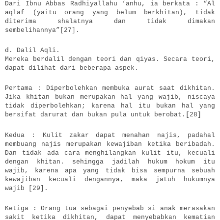
Dari Ibnu Abbas Radhiyallahu ‘anhu, ia berkata : “Al
aqlaf (yaitu orang yang belum berkhitan), tidak
diterima shalatnya dan tidak dimakan
sembelihannya”[27].
d. Dalil Aqli.
Mereka berdalil dengan teori dan qiyas. Secara teori,
dapat dilihat dari beberapa aspek.
Pertama : Diperbolehkan membuka aurat saat dikhitan.
Jika khitan bukan merupakan hal yang wajib, niscaya
tidak diperbolehkan; karena hal itu bukan hal yang
bersifat darurat dan bukan pula untuk berobat.[28]
Kedua : Kulit zakar dapat menahan najis, padahal
membuang najis merupakan kewajiban ketika beribadah.
Dan tidak ada cara menghilangkan kulit itu, kecuali
dengan khitan. sehingga jadilah hukum hokum itu
wajib, karena apa yang tidak bisa sempurna sebuah
kewajiban kecuali dengannya, maka jatuh hukumnya
wajib [29].
Ketiga : Orang tua sebagai penyebab si anak merasakan
sakit ketika dikhitan, dapat menyebabkan kematian