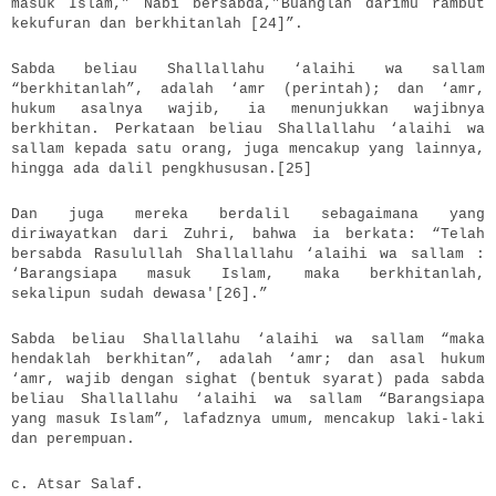
masuk Islam,” Nabi bersabda,”Buanglah darimu rambut
kekufuran dan berkhitanlah [24]”.
Sabda beliau Shallallahu ‘alaihi wa sallam
“berkhitanlah”, adalah ‘amr (perintah); dan ‘amr,
hukum asalnya wajib, ia menunjukkan wajibnya
berkhitan. Perkataan beliau Shallallahu ‘alaihi wa
sallam kepada satu orang, juga mencakup yang lainnya,
hingga ada dalil pengkhususan.[25]
Dan juga mereka berdalil sebagaimana yang
diriwayatkan dari Zuhri, bahwa ia berkata: “Telah
bersabda Rasulullah Shallallahu ‘alaihi wa sallam :
‘Barangsiapa masuk Islam, maka berkhitanlah,
sekalipun sudah dewasa'[26].”
Sabda beliau Shallallahu ‘alaihi wa sallam “maka
hendaklah berkhitan”, adalah ‘amr; dan asal hukum
‘amr, wajib dengan sighat (bentuk syarat) pada sabda
beliau Shallallahu ‘alaihi wa sallam “Barangsiapa
yang masuk Islam”, lafadznya umum, mencakup laki-laki
dan perempuan.
c. Atsar Salaf.