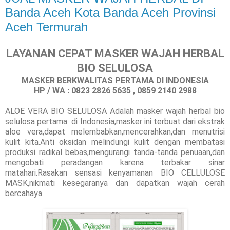
Banda Aceh Kota Banda Aceh Provinsi
Aceh Termurah
LAYANAN CEPAT MASKER WAJAH HERBAL
BIO SELULOSA
MASKER BERKWALITAS PERTAMA DI INDONESIA
HP / WA : 0823 2826 5635 , 0859 2140 2988
ALOE VERA BIO SELULOSA Ada
lah masker wajah herbal bio
selulosa pertama di Indonesia,masker ini terbuat dari ekstrak
aloe vera,dapat melembabkan,mencerahkan,dan menutrisi
kulit kita.Anti oksidan melindungi kulit dengan membatasi
produksi radikal bebas,mengurangi tanda-tanda penuaan,dan
mengobati peradangan karena terbakar sinar
matahari.Rasakan sensasi kenyamanan BIO CELLULOSE
MASK,nikmati kesegaranya dan dapatkan wajah cerah
bercahaya.