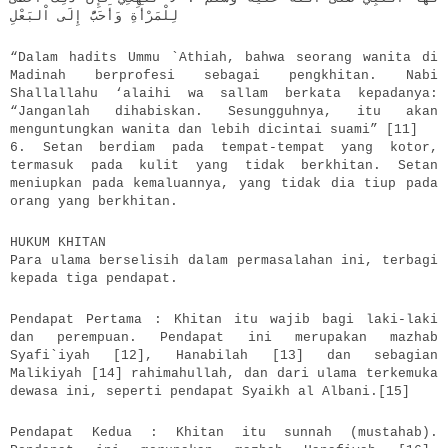
لِلْمَرْأَةِ وَأَحَبُّ إِلَى اْلبَعْلِ
“Dalam hadits Ummu `Athiah, bahwa seorang wanita di
Madinah berprofesi sebagai pengkhitan. Nabi
Shallallahu ‘alaihi wa sallam berkata kepadanya:
“Janganlah dihabiskan. Sesungguhnya, itu akan
menguntungkan wanita dan lebih dicintai suami” [11]
6. Setan berdiam pada tempat-tempat yang kotor,
termasuk pada kulit yang tidak berkhitan. Setan
meniupkan pada kemaluannya, yang tidak dia tiup pada
orang yang berkhitan.
HUKUM KHITAN
Para ulama berselisih dalam permasalahan ini, terbagi
kepada tiga pendapat.
Pendapat Pertama : Khitan itu wajib bagi laki-laki
dan perempuan. Pendapat ini merupakan mazhab
Syafi`iyah [12], Hanabilah [13] dan sebagian
Malikiyah [14] rahimahullah, dan dari ulama terkemuka
dewasa ini, seperti pendapat Syaikh al Albani.[15]
Pendapat Kedua : Khitan itu sunnah (mustahab).