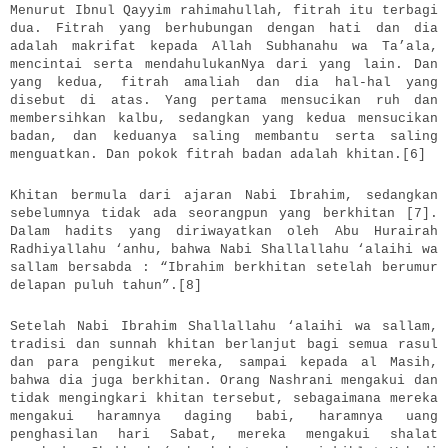
Menurut Ibnul Qayyim rahimahullah, fitrah itu terbagi
dua. Fitrah yang berhubungan dengan hati dan dia
adalah makrifat kepada Allah Subhanahu wa Ta’ala,
mencintai serta mendahulukanNya dari yang lain. Dan
yang kedua, fitrah amaliah dan dia hal-hal yang
disebut di atas. Yang pertama mensucikan ruh dan
membersihkan kalbu, sedangkan yang kedua mensucikan
badan, dan keduanya saling membantu serta saling
menguatkan. Dan pokok fitrah badan adalah khitan.[6]
Khitan bermula dari ajaran Nabi Ibrahim, sedangkan
sebelumnya tidak ada seorangpun yang berkhitan [7].
Dalam hadits yang diriwayatkan oleh Abu Hurairah
Radhiyallahu ‘anhu, bahwa Nabi Shallallahu ‘alaihi wa
sallam bersabda : “Ibrahim berkhitan setelah berumur
delapan puluh tahun”.[8]
Setelah Nabi Ibrahim Shallallahu ‘alaihi wa sallam,
tradisi dan sunnah khitan berlanjut bagi semua rasul
dan para pengikut mereka, sampai kepada al Masih,
bahwa dia juga berkhitan. Orang Nashrani mengakui dan
tidak mengingkari khitan tersebut, sebagaimana mereka
mengakui haramnya daging babi, haramnya uang
penghasilan hari Sabat, mereka mengakui shalat