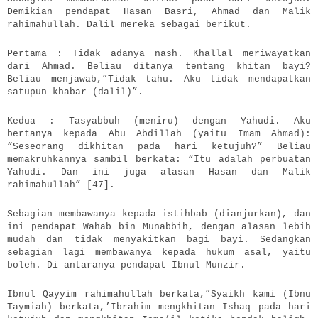
Demikian pendapat Hasan Basri, Ahmad dan Malik
rahimahullah. Dalil mereka sebagai berikut.
Pertama : Tidak adanya nash. Khallal meriwayatkan
dari Ahmad. Beliau ditanya tentang khitan bayi?
Beliau menjawab,”Tidak tahu. Aku tidak mendapatkan
satupun khabar (dalil)”.
Kedua : Tasyabbuh (meniru) dengan Yahudi. Aku
bertanya kepada Abu Abdillah (yaitu Imam Ahmad):
“Seseorang dikhitan pada hari ketujuh?” Beliau
memakruhkannya sambil berkata: “Itu adalah perbuatan
Yahudi. Dan ini juga alasan Hasan dan Malik
rahimahullah” [47].
Sebagian membawanya kepada istihbab (dianjurkan), dan
ini pendapat Wahab bin Munabbih, dengan alasan lebih
mudah dan tidak menyakitkan bagi bayi. Sedangkan
sebagian lagi membawanya kepada hukum asal, yaitu
boleh. Di antaranya pendapat Ibnul Munzir.
Ibnul Qayyim rahimahullah berkata,”Syaikh kami (Ibnu
Taymiah) berkata,’Ibrahim mengkhitan Ishaq pada hari