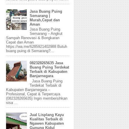
Jasa Buang Puing
Semarang |
Murah,Cepat dan
Aman
Jasa Buang Puing
Semarang – Angkut
Sampah Renovasi & Bongkaran
Cepat dan Aman
https://wa.me/6285921402988 Butuh
buang puing di Semarang?...
082328265635 Jasa
Buang Puing Terdekat
Terbaik di Kabupaten
Banjarnegara
Jasa Buang Puing
Terdekat Terbaik di
Kabupaten Banjarnegara –
Profesional, Cepat & Terpercaya
(082328265635) Ingin membersihkan
sisa ...
Jual Lisplang Kayu
Kualitas Terbaik di
Ngawen Kabupaten
Gunung Kidul