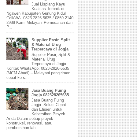
Jual Lisplang Kayu
Kualitas Terbaik di
Ngawen Kabupaten Gunung Kidul
Call/WA 0823 2826 5635 / 0859 2140
2988 Kami Melayani Pemesanan dan
P...
Supplier Pasir, Split
& Material Urug
Terpercaya di Jogja
Supplier Pasir, Split &
Material Urug
Terpercaya di Jogja
Kontak WhatsApp: 0823-2826-5635
(MCM Abadi) – Melayani pengiriman
cepat ke s...
Jasa Buang Puing
Jogja 082328265635
Jasa Buang Puing
Jogja: Solusi Cepat
dan Efisien untuk
Kebersihan Proyek
Anda Dalam setiap proyek
konstruksi, renovasi, atau
pembersihan lah...