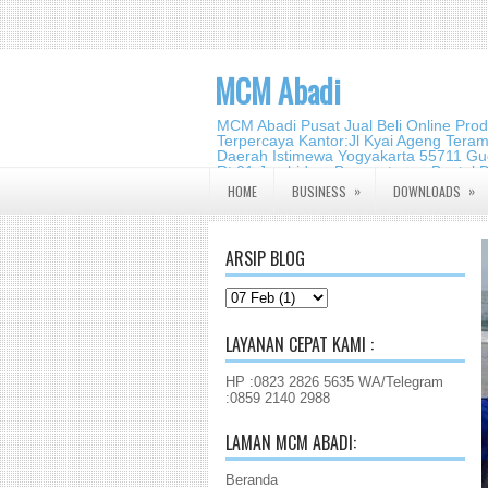
MCM Abadi
MCM Abadi Pusat Jual Beli Online Pro
Terpercaya Kantor:Jl Kyai Ageng Tera
Daerah Istimewa Yogyakarta 55711 Gud
Rt.01,Jambidan, Banguntapan,Bantul,
2140 2988
»
»
HOME
BUSINESS
DOWNLOADS
ARSIP BLOG
LAYANAN CEPAT KAMI :
HP :0823 2826 5635 WA/Telegram
:0859 2140 2988
LAMAN MCM ABADI:
Beranda