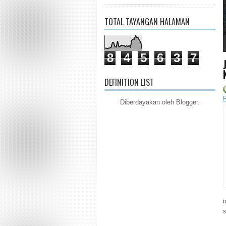
TOTAL TAYANGAN HALAMAN
1
2
3
4
5
8
4
5
6
3
7
DEFINITION LIST
P
Diberdayakan oleh
Blogger
.
s