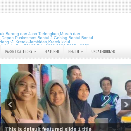
duk Barang dan Jasa Terlengkap,Murah dan
m,Depan Puskesmas Bantul 2 Geblag Bantul Bantul
ang :Jl Kretek-Jambidan,Kretek kidul
DIY.Kode Pos:55195 Telp:0823 2826 5635 - 0859
»
»
PARENT CATEGORY
FEATURED
HEALTH
UNCATEGORIZED
This is default featured slide 1 title