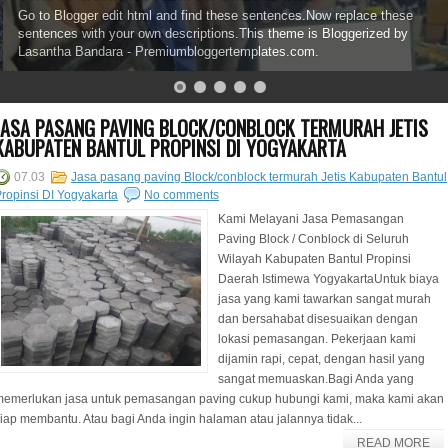
Go to Blogger edit html and find these sentences.Now replace these
sentences with your own descriptions.This theme is Bloggerized by
Lasantha Bandara - Premiumbloggertemplates.com.
JASA PASANG PAVING BLOCK/CONBLOCK TERMURAH JETIS
KABUPATEN BANTUL PROPINSI DI YOGYAKARTA
07.03
Jasa pasang paving Block/conblock termurah Jetis Kabupaten Bantul
ropinsi DI Yogyakarta
No comments
Kami Melayani Jasa Pemasangan
Paving Block / Conblock di Seluruh
Wilayah Kabupaten Bantul Propinsi
Daerah Istimewa YogyakartaUntuk biaya
jasa yang kami tawarkan sangat murah
dan bersahabat disesuaikan dengan
lokasi pemasangan. Pekerjaan kami
dijamin rapi, cepat, dengan hasil yang
sangat memuaskan.Bagi Anda yang
memerlukan jasa untuk pemasangan paving cukup hubungi kami, maka kami akan
iap membantu. Atau bagi Anda ingin halaman atau jalannya tidak...
READ MORE