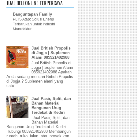
JUAL BELI ONLINE TERPERCAYA
Banguntapan Family
PLTS Atap: Solusi Energi
Terbarukan untuk Industri
Manufaktur
Jual British Propolis
di Jogja | Suplemen
Alami 085921402988
Jual British Propolis di
Jogja | Suplemen Alami
085921402988 Apakah
Anda sedang mencari British Propolis
di Jogja ? Suplemen alami yang
satu...
Jual Pasir, Split, dan
Bahan Material
Bangunan Urug
Terdekat di Kediri
Jual Pasir, Split, dan
Bahan Material
Bangunan Urug Terdekat di Kediri –
Hubungi 085921402988 Membangun
rumah, ruko, jalan, atau proyek kon...