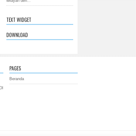
wilayah den...
TEXT WIDGET
DOWNLOAD
PAGES
Beranda
DI