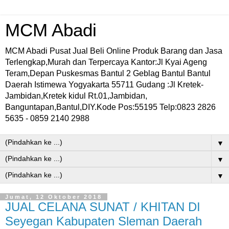
MCM Abadi
MCM Abadi Pusat Jual Beli Online Produk Barang dan Jasa
Terlengkap,Murah dan Terpercaya Kantor:Jl Kyai Ageng
Teram,Depan Puskesmas Bantul 2 Geblag Bantul Bantul
Daerah Istimewa Yogyakarta 55711 Gudang :Jl Kretek-
Jambidan,Kretek kidul Rt.01,Jambidan,
Banguntapan,Bantul,DIY.Kode Pos:55195 Telp:0823 2826
5635 - 0859 2140 2988
▼
▼
▼
Jumat, 12 Oktober 2018
JUAL CELANA SUNAT / KHITAN DI
Seyegan Kabupaten Sleman Daerah