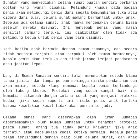
Sunatan yang menyediakan celana sunat buatan sendiri berbahan
cotton yang nyaman dipakai. Pelindung khusus pada bagian
penis akan melindungi penis dari segala kemungkinan luka atau
cidera dari luar, celana sunat memang bermanfaat untuk anak.
Sebelum ada celana sunat, anak hanya mengenakan celana biasa
setelah mereka disunat. Ini menyebab penis yang masih
sensitif gampang terluka, ini diakibatkan oleh tidak ada
pelindung kedua untuk penis yang baru disunat.
Jadi ketika anak bermain dengan teman-temannya, dan secara
tidak sengaja terjatuh atau terpukul oleh teman bermainnya,
kepala penis akan terluka dan tidak jarang terjadi pendarahan
atau jahitan lepas.
Nah, di Rumah Sunatan sendiri telah menerapkan metode klamp
tanpa jahitan dan tanpa perban sehingga risiko pendarahan pun
akan minim, metode klamp membuat kepala penis terlindungi
oleh tabung khusus. Proteksi yang sudah sangat baik ini
kemudian ditambah dengan celana sunat yang menjadi proteksi
kedua, jika sudah seperti ini risiko penis anak terluka
karena kecelakaan kecil tidak akan pernah terjadi.
Celana sunat yang diterapkan oleh Rumah Sunatan
dipersembahkan oleh Rumah Sunatan untuk menambah proteksi
pasca sunat, orang tua tidak perlu khawatir jika anak
terjatuh atau kecelakaan kecil ketika bermain. Kepala penis
telah terlindungi dengan baik oleh celana sunat, dan anak