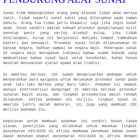
Sunat klem memungkinkan orang yang disunat tidak akan merasa
sakit, tidak seperti sunat sakit yang diterapkan pada zaman
dahulu. Orang tua tidak perlu khawatir lagi jika ingin sunat
anak. Sunat sendiri adalah sebuah prosedur penghilangan kulit
penutup penis yang sering disebut kulup, jika tidak
dihilangkan, kulup ini berpotensi menjadi tempat tumbuhnya
bakteri dan penyakit. Prosedur sunat telah dilaksanakan di
banyak negara, bahkan sampai ke negara maju. Penerapan sunat
di negara maju merupakan indikasi bahwa sudah banyak yang
membuktikan bahwa sunat baik untuk kesehatan, bukan hanya
masalah menunaikan ajaran agama atau tradisi.
Di Amerika Serikat, CDC sudah mengeluarkan pedoman untuk
menyarankan para warganya untuk melakukan prosedur sunat pada
anak laki-laki mereka yang baru lahir. Pedoman ini sempat
menuai kontroversial mengingat di Amerika Serikat prosedur
sunatan masih asing, dan tingkat prosedurnya masih rendah
dilakukan. Ketika pedoman ini dirilis, tingkat sunat di
Amerika justru malah menurun, ini juga yang membuat CDC
merilis pedoman itu.
Keputusan untuk membuat pedoman ini sendiri bukan tanpa
alasan, penelitian yang dilakukan untuk menekan tingkat
penyebaran HIV/AIDS di Afrika membawa penemuan bahwa sunat
dapat menekan angkat penyebaran HIV/AIDS di Afrika dengan