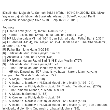
[Disalin dari Majalah As-Sunnah Edisi 11/Tahun IX/1426H/2005M. Diterbitkan
Yayasan Lajnah Istiqomah Surakarta, Alamat Jl. Solo-Puwodadi Km.8
Selokaton Gondangrejo Solo 57183, Telp. 0271-761016]
_______
Footnote
[1]. Lisanul Arab (13/137), Tartibul Qamus (2/15)
[2]. Tharhut Tatsrib, Iraqi (2/75), Fathul Bari, Ibnu Hajar (10/340)
[3]. HR Muslim dalam Minhaj (1/541) dan Bukhari dalam Fathul Bari (10/334)
[4]. HR Ahmad (4/264), Ibnu Majah, no. 294. Hadits hasan. Lihat Shahih Jami`,
al Albani, no. 5782.
[5]. Fathul Bari, Ibnu Hajar (10/339)
[6]. Tuhfatul Maudud, Ibnul Qayyim, hlm. 100.
[7]. Ahkamul Qur`an, Ibnul Arabi (1/36)
[8]. HR Bukhari dalam Fathul Bari (11/88) dan Muslim (7/97)
[9]. Tuhfatul Maudud, Ibnul Qayim, hlm. 98.
[10]. Lihat Tuhfatul Maudud, Ibnul Qayim, hlm. 46-49.
[11]. HR Abu Dawud, no. 5271, haditsnya hasan, karena jalannya yang
banyak. Lihat Silsilah Shahihah, no. 722.
[12]. Al Majmu`, Nawawi (1/300)
[13]. Al Inshaf, al Mardawi (1/123), al Mubdi`, Ibnu Muflih (1/103,104).
[14]. Al Qawanin al Fiqhiyah, Ibnu Jizzi, 167, Tharhut Tastrib, al Iraqi (2/75).
[15]. Lihat Tamamul Minnah, al Albani, hlm. 69
[16]. Al Mabsuth, Sarkhasi (1/156)
[17]. Al Qawanin al Fiqhiyah, Ibnu Jizzi, 167
[18]. Al Inshaf, al Mardawi (1/123), al Mubdi`, Ibnu Muflih (1/104)
[19]. Al Inshaf, al Mardawi (1/123), al Mubdi`, Ibnu Muflih (1/104), dan pendapat
ini diperkuat oleh Ibnu Qudamah t . Lihat al Mughni (1/85).