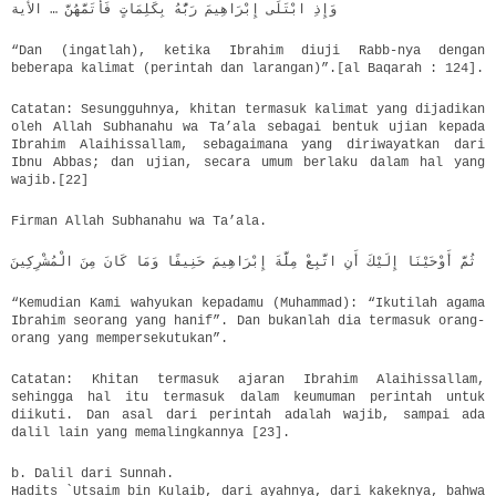
وَإِذِ ابْتَلَى إِبْرَاهِيمَ رَبُّهُ بِكَلِمَاتٍ فَأَتَمَّهُنَّ … الأية
“Dan (ingatlah), ketika Ibrahim diuji Rabb-nya dengan
beberapa kalimat (perintah dan larangan)”.[al Baqarah : 124].
Catatan: Sesungguhnya, khitan termasuk kalimat yang dijadikan
oleh Allah Subhanahu wa Ta’ala sebagai bentuk ujian kepada
Ibrahim Alaihissallam, sebagaimana yang diriwayatkan dari
Ibnu Abbas; dan ujian, secara umum berlaku dalam hal yang
wajib.[22]
Firman Allah Subhanahu wa Ta’ala.
ثُمَّ أَوْحَيْنَا إِلَيْكَ أَنِ اتَّبِعْ مِلَّةَ إِبْرَاهِيمَ حَنِيفًا وَمَا كَانَ مِنَ الْمُشْرِكِينَ
“Kemudian Kami wahyukan kepadamu (Muhammad): “Ikutilah agama
Ibrahim seorang yang hanif”. Dan bukanlah dia termasuk orang-
orang yang mempersekutukan”.
Catatan: Khitan termasuk ajaran Ibrahim Alaihissallam,
sehingga hal itu termasuk dalam keumuman perintah untuk
diikuti. Dan asal dari perintah adalah wajib, sampai ada
dalil lain yang memalingkannya [23].
b. Dalil dari Sunnah.
Hadits `Utsaim bin Kulaib, dari ayahnya, dari kakeknya, bahwa