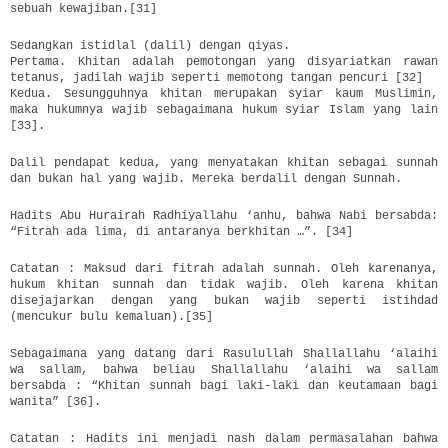
sebuah kewajiban.[31]
Sedangkan istidlal (dalil) dengan qiyas.
Pertama. Khitan adalah pemotongan yang disyariatkan rawan
tetanus, jadilah wajib seperti memotong tangan pencuri [32]
Kedua. Sesungguhnya khitan merupakan syiar kaum Muslimin,
maka hukumnya wajib sebagaimana hukum syiar Islam yang lain
[33].
Dalil pendapat kedua, yang menyatakan khitan sebagai sunnah
dan bukan hal yang wajib. Mereka berdalil dengan Sunnah.
Hadits Abu Hurairah Radhiyallahu ‘anhu, bahwa Nabi bersabda:
“Fitrah ada lima, di antaranya berkhitan …”. [34]
Catatan : Maksud dari fitrah adalah sunnah. Oleh karenanya,
hukum khitan sunnah dan tidak wajib. Oleh karena khitan
disejajarkan dengan yang bukan wajib seperti istihdad
(mencukur bulu kemaluan).[35]
Sebagaimana yang datang dari Rasulullah Shallallahu ‘alaihi
wa sallam, bahwa beliau Shallallahu ‘alaihi wa sallam
bersabda : “Khitan sunnah bagi laki-laki dan keutamaan bagi
wanita” [36].
Catatan : Hadits ini menjadi nash dalam permasalahan bahwa