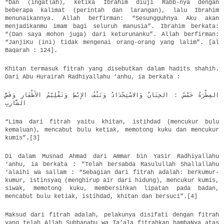
“Dan (ingatlah), ketika Ibrahim diuji Rabb-nya dengan
beberapa kalimat (perintah dan larangan), lalu Ibrahim
menunaikannya. Allah berfirman: “Sesungguhnya Aku akan
menjadikanmu imam bagi seluruh manusia”. Ibrahim berkata:
“(Dan saya mohon juga) dari keturunanku”. Allah berfirman:
“JanjiKu (ini) tidak mengenai orang-orang yang lalim”. [al
Baqarah : 124].
Khitan termasuk fitrah yang disebutkan dalam hadits shahih.
Dari Abu Hurairah Radhiyallahu ‘anhu, ia berkata :
الفِطْرَةُ خَمْسُ : الخِتَانُ وَالاسْتِحْدَادُ وَنَتْفُ الإِبْطِ وَتَقْلِيْمُ الأَظْفَارِ وَقَصُّ
الشَّارِبِ
“Lima dari fitrah yaitu khitan, istihdad (mencukur bulu
kemaluan), mencabut bulu ketiak, memotong kuku dan mencukur
kumis”.[3]
Di dalam Musnad Ahmad dari Ammar bin Yasir Radhiyallahu
‘anhu, ia berkata : ”Telah bersabda Rasulullah Shallallahu
‘alaihi wa sallam : “Sebagian dari fitrah adalah: berkumur-
kumur, istinsyaq (menghirup air dari hidung), mencukur kumis,
siwak, memotong kuku, membersihkan lipatan pada badan,
mencabut bulu ketiak, istihdad, khitan dan bersuci”.[4]
Maksud dari fitrah adalah, pelakunya disifati dengan fitrah
yang telah Allah Subhanahu wa Ta’ala fitrahkan hambaNya atas