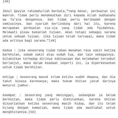
[48]
Ibnul Qayyim rahimahullah berkata,”Yang benar, perbuatan ini
makruh. Tidak perlu mendekatkan diri kepada Allah Subhanahu
wa Ta’ala dengannya. Dan tidak perlu beribadah dengan
semisalnya. Dan syariah berlindung dari hal itu, karena
merupakan perbuatan sia-sia yang tidak ada faidahnya.
Melewati pisau bukanlah tujuan. Akan tetapi sebagai sarana
untuk sebuah tujuan. Jika tujuan telah tercapai, maka tidak
ada artinya bagi sarana.”[49]
Kedua : Jika seseorang tidak tahan menahan rasa sakit ketika
berkhitan, sebab sakit atau sudah tua, dan lain sebagainya.
Ditakutkan terhadap dirinya kebinasaan dan kelemahan tersebut
berlanjut, maka dalam keadaan seperti ini, ia diperkenankan
untuk tidak berkhitan.
Ketiga : Seseorang masuk Islam ketika sudah dewasa, dan dia
takut binasa karenanya; maka hukum khitan jatuh darinya
menurut jumhur.
Keempat : Seseorang yang meninggal, sedangkan ia belum
berkhitan, maka tidak perlu dikhitankan, karena khitan
disyariatkan ketika seseorang masih hidup, dan itu telah
hilang dengan kematian, maka tidak ada mashlahat untuk
mengkhitannya.[50]