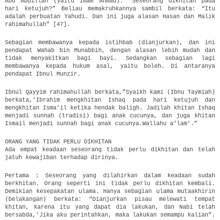
Abu Abdillah (yaitu Imam Ahmad): “Seseorang dikhitan pada
hari ketujuh?” Beliau memakruhkannya sambil berkata: “Itu
adalah perbuatan Yahudi. Dan ini juga alasan Hasan dan Malik
rahimahullah” [47].
Sebagian membawanya kepada istihbab (dianjurkan), dan ini
pendapat Wahab bin Munabbih, dengan alasan lebih mudah dan
tidak menyakitkan bagi bayi. Sedangkan sebagian lagi
membawanya kepada hukum asal, yaitu boleh. Di antaranya
pendapat Ibnul Munzir.
Ibnul Qayyim rahimahullah berkata,”Syaikh kami (Ibnu Taymiah)
berkata,’Ibrahim mengkhitan Ishaq pada hari ketujuh dan
mengkhitan Isma’il ketika hendak baligh. Jadilah khitan Ishaq
menjadi sunnah (tradisi) bagi anak cucunya, dan juga khitan
Ismail menjadi sunnah bagi anak cucunya.Wallahu a’lam’.”
ORANG YANG TIDAK PERLU DIKHITAN
Ada empat keadaan seseorang tidak perlu dikhitan dan telah
jatuh kewajiban terhadap dirinya.
Pertama : Seseorang yang dilahirkan dalam keadaan sudah
berkhitan. Orang seperti ini tidak perlu dikhitan kembali.
Demikian kesepakatan ulama. Hanya sebagian ulama mutaakhirin
(belakangan) berkata: “Dianjurkan pisau melewati tempat
khitan, karena itu yang dapat dia lakukan, dan Nabi telah
bersabda,’Jika aku perintahkan, maka lakukan semampu kalian”.