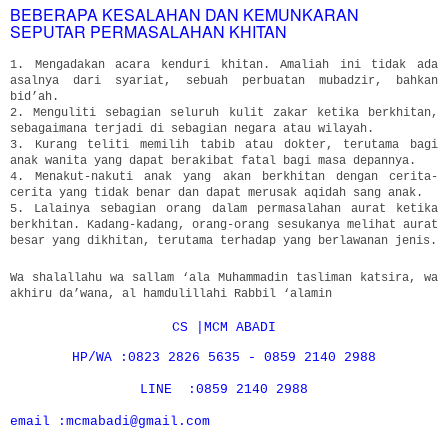
BEBERAPA KESALAHAN DAN KEMUNKARAN
SEPUTAR PERMASALAHAN KHITAN
1. Mengadakan acara kenduri khitan. Amaliah ini tidak ada
asalnya dari syariat, sebuah perbuatan mubadzir, bahkan
bid’ah.
2. Menguliti sebagian seluruh kulit zakar ketika berkhitan,
sebagaimana terjadi di sebagian negara atau wilayah.
3. Kurang teliti memilih tabib atau dokter, terutama bagi
anak wanita yang dapat berakibat fatal bagi masa depannya.
4. Menakut-nakuti anak yang akan berkhitan dengan cerita-
cerita yang tidak benar dan dapat merusak aqidah sang anak.
5. Lalainya sebagian orang dalam permasalahan aurat ketika
berkhitan. Kadang-kadang, orang-orang sesukanya melihat aurat
besar yang dikhitan, terutama terhadap yang berlawanan jenis.
Wa shalallahu wa sallam ‘ala Muhammadin tasliman katsira, wa
akhiru da’wana, al hamdulillahi Rabbil ‘alamin
CS |MCM ABADI
HP/WA :0823 2826 5635 - 0859 2140 2988
LINE :0859 2140 2988
email :mcmabadi@gmail.com