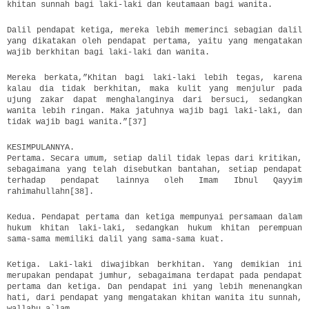
khitan sunnah bagi laki-laki dan keutamaan bagi wanita.
Dalil pendapat ketiga, mereka lebih memerinci sebagian dalil
yang dikatakan oleh pendapat pertama, yaitu yang mengatakan
wajib berkhitan bagi laki-laki dan wanita.
Mereka berkata,”Khitan bagi laki-laki lebih tegas, karena
kalau dia tidak berkhitan, maka kulit yang menjulur pada
ujung zakar dapat menghalanginya dari bersuci, sedangkan
wanita lebih ringan. Maka jatuhnya wajib bagi laki-laki, dan
tidak wajib bagi wanita.”[37]
KESIMPULANNYA.
Pertama. Secara umum, setiap dalil tidak lepas dari kritikan,
sebagaimana yang telah disebutkan bantahan, setiap pendapat
terhadap pendapat lainnya oleh Imam Ibnul Qayyim
rahimahullahn[38].
Kedua. Pendapat pertama dan ketiga mempunyai persamaan dalam
hukum khitan laki-laki, sedangkan hukum khitan perempuan
sama-sama memiliki dalil yang sama-sama kuat.
Ketiga. Laki-laki diwajibkan berkhitan. Yang demikian ini
merupakan pendapat jumhur, sebagaimana terdapat pada pendapat
pertama dan ketiga. Dan pendapat ini yang lebih menenangkan
hati, dari pendapat yang mengatakan khitan wanita itu sunnah,
wallahu a`lam.