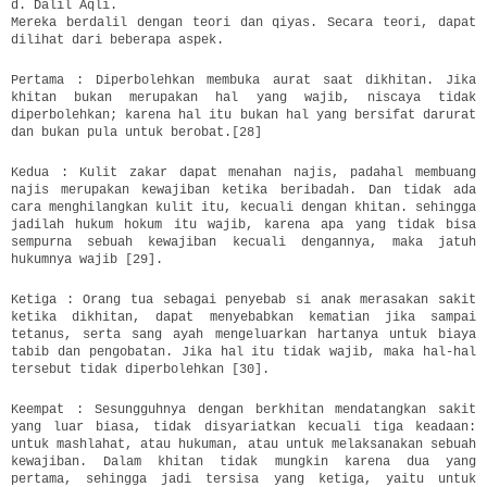
d. Dalil Aqli.
Mereka berdalil dengan teori dan qiyas. Secara teori, dapat
dilihat dari beberapa aspek.
Pertama : Diperbolehkan membuka aurat saat dikhitan. Jika
khitan bukan merupakan hal yang wajib, niscaya tidak
diperbolehkan; karena hal itu bukan hal yang bersifat darurat
dan bukan pula untuk berobat.[28]
Kedua : Kulit zakar dapat menahan najis, padahal membuang
najis merupakan kewajiban ketika beribadah. Dan tidak ada
cara menghilangkan kulit itu, kecuali dengan khitan. sehingga
jadilah hukum hokum itu wajib, karena apa yang tidak bisa
sempurna sebuah kewajiban kecuali dengannya, maka jatuh
hukumnya wajib [29].
Ketiga : Orang tua sebagai penyebab si anak merasakan sakit
ketika dikhitan, dapat menyebabkan kematian jika sampai
tetanus, serta sang ayah mengeluarkan hartanya untuk biaya
tabib dan pengobatan. Jika hal itu tidak wajib, maka hal-hal
tersebut tidak diperbolehkan [30].
Keempat : Sesungguhnya dengan berkhitan mendatangkan sakit
yang luar biasa, tidak disyariatkan kecuali tiga keadaan:
untuk mashlahat, atau hukuman, atau untuk melaksanakan sebuah
kewajiban. Dalam khitan tidak mungkin karena dua yang
pertama, sehingga jadi tersisa yang ketiga, yaitu untuk