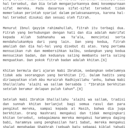
hal tersebut, dan Dia telah menganjurkannya demi kesempurnaan
sifat mereka. Pada dasarnya sifat-sifat tersebut tidak
memerlukan perintah syariat dalam pelaksanaannya, karena hal-
hal tersebut disukai dan sesuai oleh fitrah.
Menurut Ibnul Qayyim rahimahullah, fitrah itu terbagi dua.
Fitrah yang berhubungan dengan hati dan dia adalah makrifat
kepada Allah Subhanahu wa Ta’ala, mencintai serta
mendahulukanNya dari yang lain. Dan yang kedua, fitrah
amaliah dan dia hal-hal yang disebut di atas. Yang pertama
mensucikan ruh dan membersihkan kalbu, sedangkan yang kedua
mensucikan badan, dan keduanya saling membantu serta saling
menguatkan. Dan pokok fitrah badan adalah khitan.[6]
Khitan bermula dari ajaran Nabi Ibrahim, sedangkan sebelumnya
tidak ada seorangpun yang berkhitan [7]. Dalam hadits yang
diriwayatkan oleh Abu Hurairah Radhiyallahu ‘anhu, bahwa Nabi
Shallallahu ‘alaihi wa sallam bersabda : “Ibrahim berkhitan
setelah berumur delapan puluh tahun”.[8]
Setelah Nabi Ibrahim Shallallahu ‘alaihi wa sallam, tradisi
dan sunnah khitan berlanjut bagi semua rasul dan para
pengikut mereka, sampai kepada al Masih, bahwa dia juga
berkhitan. Orang Nashrani mengakui dan tidak mengingkari
khitan tersebut, sebagaimana mereka mengakui haramnya daging
babi, haramnya uang penghasilan hari Sabat, mereka mengakui
shalat menghadap Shakhrah (sebuah batu sebagai kiblat Yahudi