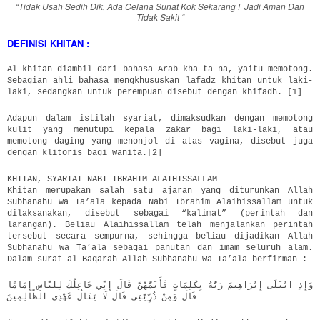
“Tidak Usah Sedih Dik, Ada Celana Sunat Kok Sekarang ! Jadi Aman Dan
Tidak Sakit “
DEFINISI KHITAN :
Al khitan diambil dari bahasa Arab kha-ta-na, yaitu memotong.
Sebagian ahli bahasa mengkhususkan lafadz khitan untuk laki-
laki, sedangkan untuk perempuan disebut dengan khifadh. [1]
Adapun dalam istilah syariat, dimaksudkan dengan memotong
kulit yang menutupi kepala zakar bagi laki-laki, atau
memotong daging yang menonjol di atas vagina, disebut juga
dengan klitoris bagi wanita.[2]
KHITAN, SYARIAT NABI IBRAHIM ALAIHISSALLAM
Khitan merupakan salah satu ajaran yang diturunkan Allah
Subhanahu wa Ta’ala kepada Nabi Ibrahim Alaihissallam untuk
dilaksanakan, disebut sebagai “kalimat” (perintah dan
larangan). Beliau Alaihissallam telah menjalankan perintah
tersebut secara sempurna, sehingga beliau dijadikan Allah
Subhanahu wa Ta’ala sebagai panutan dan imam seluruh alam.
Dalam surat al Baqarah Allah Subhanahu wa Ta’ala berfirman :
وَإِذِ ابْتَلَى إِبْرَاهِيمَ رَبُّهُ بِكَلِمَاتٍ فَأَتَمَّهُنَّ قَالَ إِنِّي جَاعِلُكَ لِلنَّاسِ إِمَامًا
قَالَ وَمِنْ ذُرِّيَّتِي قَالَ لَا يَنَالُ عَهْدِي الظَّالِمِينَ