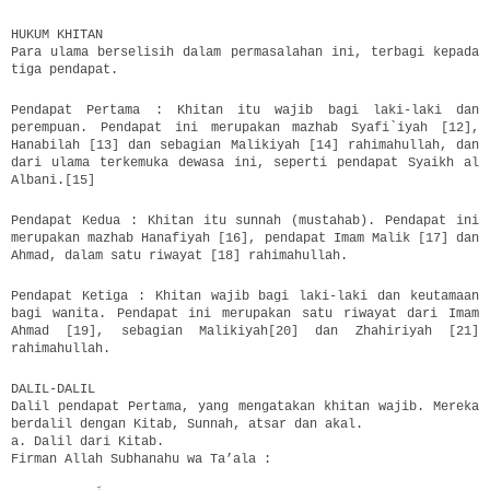
HUKUM KHITAN
Para ulama berselisih dalam permasalahan ini, terbagi kepada
tiga pendapat.
Pendapat Pertama : Khitan itu wajib bagi laki-laki dan
perempuan. Pendapat ini merupakan mazhab Syafi`iyah [12],
Hanabilah [13] dan sebagian Malikiyah [14] rahimahullah, dan
dari ulama terkemuka dewasa ini, seperti pendapat Syaikh al
Albani.[15]
Pendapat Kedua : Khitan itu sunnah (mustahab). Pendapat ini
merupakan mazhab Hanafiyah [16], pendapat Imam Malik [17] dan
Ahmad, dalam satu riwayat [18] rahimahullah.
Pendapat Ketiga : Khitan wajib bagi laki-laki dan keutamaan
bagi wanita. Pendapat ini merupakan satu riwayat dari Imam
Ahmad [19], sebagian Malikiyah[20] dan Zhahiriyah [21]
rahimahullah.
DALIL-DALIL
Dalil pendapat Pertama, yang mengatakan khitan wajib. Mereka
berdalil dengan Kitab, Sunnah, atsar dan akal.
a. Dalil dari Kitab.
Firman Allah Subhanahu wa Ta’ala :