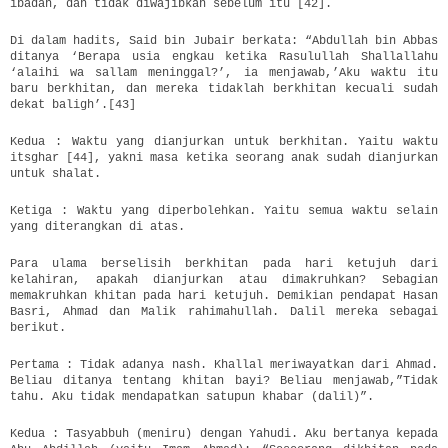
ibadah, dan tidak diwajibkan sebelum itu [42].
Di dalam hadits, Said bin Jubair berkata: “Abdullah bin Abbas
ditanya ‘Berapa usia engkau ketika Rasulullah Shallallahu
‘alaihi wa sallam meninggal?’, ia menjawab,’Aku waktu itu
baru berkhitan, dan mereka tidaklah berkhitan kecuali sudah
dekat baligh’.[43]
Kedua : Waktu yang dianjurkan untuk berkhitan. Yaitu waktu
itsghar [44], yakni masa ketika seorang anak sudah dianjurkan
untuk shalat.
Ketiga : Waktu yang diperbolehkan. Yaitu semua waktu selain
yang diterangkan di atas.
Para ulama berselisih berkhitan pada hari ketujuh dari
kelahiran, apakah dianjurkan atau dimakruhkan? Sebagian
memakruhkan khitan pada hari ketujuh. Demikian pendapat Hasan
Basri, Ahmad dan Malik rahimahullah. Dalil mereka sebagai
berikut.
Pertama : Tidak adanya nash. Khallal meriwayatkan dari Ahmad.
Beliau ditanya tentang khitan bayi? Beliau menjawab,”Tidak
tahu. Aku tidak mendapatkan satupun khabar (dalil)”.
Kedua : Tasyabbuh (meniru) dengan Yahudi. Aku bertanya kepada