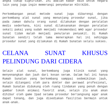
angka cukup signifikan. Ini adalah kabar baik untuk negara
lain yang juga ingin memerangi penyebaran HIV/AIDS.
Perkembangan pesat metode sunat juga dibarengi dengan
perkembang alat sunat yang menunjang prosedur sunat, jika
pada zaman dahulu orang sunat dilakukan dengan peralatan
medis sederhana, kini sunat dilaksanakan dengan peralatan
sekali pakai yang sudah menjadi rekomendasi WHO agar prosedur
sunat tidak malah menjadi penularan penyakit. Di Rumah
Sunatan sendiri telah lama menerapkan hal ini sehingga
prosedur sunat yang dilakukan di Rumah Sunatan selalu sukses.
CELANA SUNAT KHUSUS
PELINDUNG DARI CIDERA
Selain alat sunat, berkembang juga klinik sunat yang
menyenangkan dan jauh dari kesan seram. Dalam hal ini hanya
Rumah Sunatan yang berkembang samppai sedemikikan jauh,
selain ditangani oleh para dokter dan perawat profesional,
Rumah Sunatan didukung oleh ruang tindakan yang penuh dengan
gambar tokoh animasi favorit anak, selain itu anak akan
dihibur oleh game Ipad selama prosedur berlangsung agar anak
dapat tenang, dan juga disediakan fasilitas bermain untuk
anak-anak.