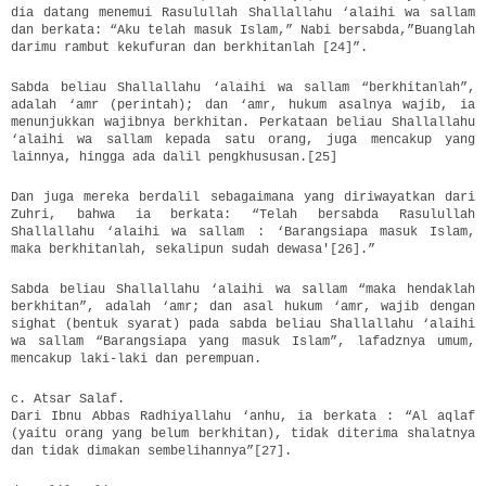
dia datang menemui Rasulullah Shallallahu ‘alaihi wa sallam
dan berkata: “Aku telah masuk Islam,” Nabi bersabda,”Buanglah
darimu rambut kekufuran dan berkhitanlah [24]”.
Sabda beliau Shallallahu ‘alaihi wa sallam “berkhitanlah”,
adalah ‘amr (perintah); dan ‘amr, hukum asalnya wajib, ia
menunjukkan wajibnya berkhitan. Perkataan beliau Shallallahu
‘alaihi wa sallam kepada satu orang, juga mencakup yang
lainnya, hingga ada dalil pengkhususan.[25]
Dan juga mereka berdalil sebagaimana yang diriwayatkan dari
Zuhri, bahwa ia berkata: “Telah bersabda Rasulullah
Shallallahu ‘alaihi wa sallam : ‘Barangsiapa masuk Islam,
maka berkhitanlah, sekalipun sudah dewasa'[26].”
Sabda beliau Shallallahu ‘alaihi wa sallam “maka hendaklah
berkhitan”, adalah ‘amr; dan asal hukum ‘amr, wajib dengan
sighat (bentuk syarat) pada sabda beliau Shallallahu ‘alaihi
wa sallam “Barangsiapa yang masuk Islam”, lafadznya umum,
mencakup laki-laki dan perempuan.
c. Atsar Salaf.
Dari Ibnu Abbas Radhiyallahu ‘anhu, ia berkata : “Al aqlaf
(yaitu orang yang belum berkhitan), tidak diterima shalatnya
dan tidak dimakan sembelihannya”[27].