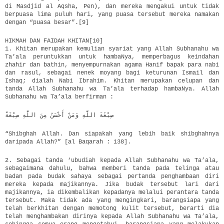
di Masdjid al Aqsha, Pen), dan mereka mengakui untuk tidak
berpuasa lima puluh hari, yang puasa tersebut mereka namakan
dengan “puasa besar”.[9]
HIKMAH DAN FAIDAH KHITAN[10]
1. Khitan merupakan kemulian syariat yang Allah Subhanahu wa
Ta’ala peruntukkan untuk hambaNya, memperbagus keindahan
zhahir dan bathin, menyempurnakan agama Hanif bapak para nabi
dan rasul, sebagai nenek moyang bagi keturunan Ismail dan
Ishaq; dialah Nabi Ibrahim. Khitan merupakan celupan dan
tanda Allah Subhanahu wa Ta’ala terhadap hambaNya. Allah
Subhanahu wa Ta’ala berfirman :
صِبْغَةَ اللَّهِ وَمَنْ أَحْسَنُ مِنَ اللَّهِ صِبْغَةًَ
“Shibghah Allah. Dan siapakah yang lebih baik shibghahnya
daripada Allah?” [al Baqarah : 138].
2. Sebagai tanda ‘ubudiah kepada Allah Subhanahu wa Ta’ala,
sebagaimana dahulu, bahwa memberi tanda pada telinga atau
badan pada budak sahaya sebagai pertanda penghambaan diri
mereka kepada majikannya. Jika budak tersebut lari dari
majikannya, ia dikembalikan kepadanya melalui perantara tanda
tersebut. Maka tidak ada yang mengingkari, barangsiapa yang
telah berkhitan dengan memotong kulit tersebut, berarti dia
telah menghambakan dirinya kepada Allah Subhanahu wa Ta’ala,