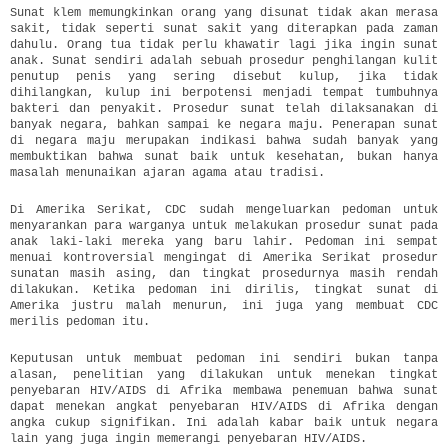
Sunat klem memungkinkan orang yang disunat tidak akan merasa
sakit, tidak seperti sunat sakit yang diterapkan pada zaman
dahulu. Orang tua tidak perlu khawatir lagi jika ingin sunat
anak. Sunat sendiri adalah sebuah prosedur penghilangan kulit
penutup penis yang sering disebut kulup, jika tidak
dihilangkan, kulup ini berpotensi menjadi tempat tumbuhnya
bakteri dan penyakit. Prosedur sunat telah dilaksanakan di
banyak negara, bahkan sampai ke negara maju. Penerapan sunat
di negara maju merupakan indikasi bahwa sudah banyak yang
membuktikan bahwa sunat baik untuk kesehatan, bukan hanya
masalah menunaikan ajaran agama atau tradisi.
Di Amerika Serikat, CDC sudah mengeluarkan pedoman untuk
menyarankan para warganya untuk melakukan prosedur sunat pada
anak laki-laki mereka yang baru lahir. Pedoman ini sempat
menuai kontroversial mengingat di Amerika Serikat prosedur
sunatan masih asing, dan tingkat prosedurnya masih rendah
dilakukan. Ketika pedoman ini dirilis, tingkat sunat di
Amerika justru malah menurun, ini juga yang membuat CDC
merilis pedoman itu.
Keputusan untuk membuat pedoman ini sendiri bukan tanpa
alasan, penelitian yang dilakukan untuk menekan tingkat
penyebaran HIV/AIDS di Afrika membawa penemuan bahwa sunat
dapat menekan angkat penyebaran HIV/AIDS di Afrika dengan
angka cukup signifikan. Ini adalah kabar baik untuk negara
lain yang juga ingin memerangi penyebaran HIV/AIDS.