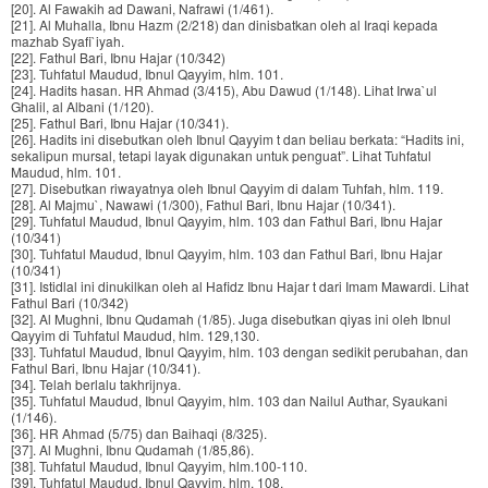
[20]. Al Fawakih ad Dawani, Nafrawi (1/461).
[21]. Al Muhalla, Ibnu Hazm (2/218) dan dinisbatkan oleh al Iraqi kepada
mazhab Syafi`iyah.
[22]. Fathul Bari, Ibnu Hajar (10/342)
[23]. Tuhfatul Maudud, Ibnul Qayyim, hlm. 101.
[24]. Hadits hasan. HR Ahmad (3/415), Abu Dawud (1/148). Lihat Irwa`ul
Ghalil, al Albani (1/120).
[25]. Fathul Bari, Ibnu Hajar (10/341).
[26]. Hadits ini disebutkan oleh Ibnul Qayyim t dan beliau berkata: “Hadits ini,
sekalipun mursal, tetapi layak digunakan untuk penguat”. Lihat Tuhfatul
Maudud, hlm. 101.
[27]. Disebutkan riwayatnya oleh Ibnul Qayyim di dalam Tuhfah, hlm. 119.
[28]. Al Majmu`, Nawawi (1/300), Fathul Bari, Ibnu Hajar (10/341).
[29]. Tuhfatul Maudud, Ibnul Qayyim, hlm. 103 dan Fathul Bari, Ibnu Hajar
(10/341)
[30]. Tuhfatul Maudud, Ibnul Qayyim, hlm. 103 dan Fathul Bari, Ibnu Hajar
(10/341)
[31]. Istidlal ini dinukilkan oleh al Hafidz Ibnu Hajar t dari Imam Mawardi. Lihat
Fathul Bari (10/342)
[32]. Al Mughni, Ibnu Qudamah (1/85). Juga disebutkan qiyas ini oleh Ibnul
Qayyim di Tuhfatul Maudud, hlm. 129,130.
[33]. Tuhfatul Maudud, Ibnul Qayyim, hlm. 103 dengan sedikit perubahan, dan
Fathul Bari, Ibnu Hajar (10/341).
[34]. Telah berlalu takhrijnya.
[35]. Tuhfatul Maudud, Ibnul Qayyim, hlm. 103 dan Nailul Authar, Syaukani
(1/146).
[36]. HR Ahmad (5/75) dan Baihaqi (8/325).
[37]. Al Mughni, Ibnu Qudamah (1/85,86).
[38]. Tuhfatul Maudud, Ibnul Qayyim, hlm.100-110.
[39]. Tuhfatul Maudud, Ibnul Qayyim, hlm. 108.