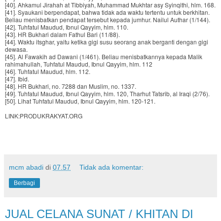
[40]. Ahkamul Jirahah at Tibbiyah, Muhammad Mukhtar asy Syinqithi, hlm. 168.
[41]. Syaukani berpendapat, bahwa tidak ada waktu tertentu untuk berkhitan.
Beliau menisbatkan pendapat tersebut kepada jumhur. Nailul Authar (1/144).
[42]. Tuhfatul Maudud, Ibnul Qayyim, hlm. 110.
[43]. HR Bukhari dalam Fathul Bari (11/88).
[44]. Waktu itsghar, yaitu ketika gigi susu seorang anak berganti dengan gigi
dewasa.
[45]. Al Fawakih ad Dawani (1/461). Beliau menisbatkannya kepada Malik
rahimahullah, Tuhfatul Maudud, Ibnul Qayyim, hlm. 112
[46]. Tuhfatul Maudud, hlm. 112.
[47]. Ibid.
[48]. HR Bukhari, no. 7288 dan Muslim, no. 1337.
[49]. Tuhfatul Maudud, Ibnul Qayyim, hlm. 120, Tharhut Tatsrib, al Iraqi (2/76).
[50]. Lihat Tuhfatul Maudud, Ibnul Qayyim, hlm. 120-121.
LINK:PRODUKRAKYAT.ORG
mcm abadi
di
07.57
Tidak ada komentar:
Berbagi
JUAL CELANA SUNAT / KHITAN DI