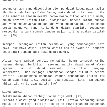
Sedangkan apa yang disebutkan oleh pendapat kedua pada hadits
Abu Hurairah Radhiyallahu ‘anhu, maka dapat kita jawab, jika
kita menerima alasan mereka bahwa makna fitrah adalah sunnah,
bukan berarti khitan tidak diwajibkan. Karena lafadz sunnah
ada yang hukumnya wajib dan ada yang bukan wajib. Ia mencakup
semua maknanya yang terkandung dalam syariat. Sedangkan
membedakan antara sunnah dengan wajib, ini merupakan istilah
baru.[39]
Keempat. Sedangkan khitan perempuan -yang menenangkan hati
saya- hukumnya wajib, karena wanita adalah syaqa-iq (saudara
sederajat) dengan laki-laki dalam hukum.
Alasan yang membuat penulis menyatakan hukum tersebut wajib,
karena dengan berkhitan, seorang wanita dapat menetralkan
syahwat. Hal itu dapat membantu untuk iffah (menjaga
kehormatan). Dan menjaga kehormatan sangat dituntut secara
syariat. Sebagaimana kesucian zhahir menjadikan khitan itu
wajib atas laki-laki, begitu juga kesucian jiwa, menjadikan
khitan itu wajib atas wanita.[40]
WAKTU KHITAN
Pelaksanaan khitan terbagi dalam tiga waktu.[41]
Pertama : Waktu yang diwajibkan. Yaitu ketika seseorang sudah
masuk usia baligh, tatkala dia telah diwajibkan melaksanakan