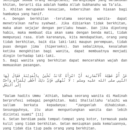
sehingga semua orang mengetahui, barangsiapa yang melakukan
khitan, berarti dia adalah hamba Allah Subhanahu wa Ta’ala.
3. Khitan merupakan kesucian, kebersihan dan hiasan bagi
hambaNya yang hanif.
4. Dengan berkhitan -terutama seorang wanita- dapat
menetralkan nafsu syahwat. Jika dibiarkan tidak berkhitan,
maka akan sejajar dengan perilaku hewan. Dan jika dipotong
habis, maka membuat dia akan sama dengan benda mati, tidak
mempunyai rasa. Oleh karenanya, kita mendapatkan, orang yang
tidak berkhitan, baik dia laki-laki maupun perempuan, tidak
puas dengan jima` (hiperseks). Dan sebaliknya, kesalahan
ketika mengkhitan bagi wanita, dapat membuatnya menjadi
dingin terhadap laki-laki.
5. Bagi wanita yang berkhitan dapat mencerahkan wajah dan
memuaskan pasangan.
عَنْ أُمِّ عَطِيَّةَ اْلَأنْصَارِيَة أَنَّ امْرَأَةً كَانَتْ تًخْتِنُ بِالْمَدِيْنَةَ فَقَالَ لَهَا
النَّبِي صلى الله عليه وسلم : لَا تُنْهِكِي فَإِنَّ ذلِكَ أَحْظَى لِلْمَرْأَةِ وَأَحَبُّ
إِلَى اْلبَعْلِ
“Dalam hadits Ummu `Athiah, bahwa seorang wanita di Madinah
berprofesi sebagai pengkhitan. Nabi Shallallahu ‘alaihi wa
sallam berkata kepadanya: “Janganlah dihabiskan.
Sesungguhnya, itu akan menguntungkan wanita dan lebih
dicintai suami” [11]
6. Setan berdiam pada tempat-tempat yang kotor, termasuk pada
kulit yang tidak berkhitan. Setan meniupkan pada kemaluannya,
yang tidak dia tiup pada orang yang berkhitan.