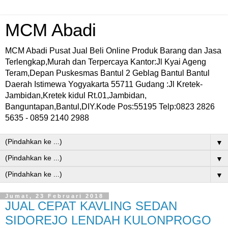
MCM Abadi
MCM Abadi Pusat Jual Beli Online Produk Barang dan Jasa
Terlengkap,Murah dan Terpercaya Kantor:Jl Kyai Ageng
Teram,Depan Puskesmas Bantul 2 Geblag Bantul Bantul
Daerah Istimewa Yogyakarta 55711 Gudang :Jl Kretek-
Jambidan,Kretek kidul Rt.01,Jambidan,
Banguntapan,Bantul,DIY.Kode Pos:55195 Telp:0823 2826
5635 - 0859 2140 2988
▼
▼
▼
Jumat, 23 Februari 2018
JUAL CEPAT KAVLING SEDAN
SIDOREJO LENDAH KULONPROGO