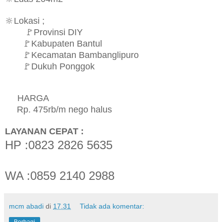
🔆Lokasi ;
🚩Provinsi DIY
🚩Kabupaten Bantul
🚩Kecamatan Bambanglipuro
🚩Dukuh Ponggok
​
HARGA​
Rp. 475rb/m nego halus
LAYANAN CEPAT :
HP :0823 2826 5635
WA :0859 2140 2988
mcm abadi
di
17.31
Tidak ada komentar: