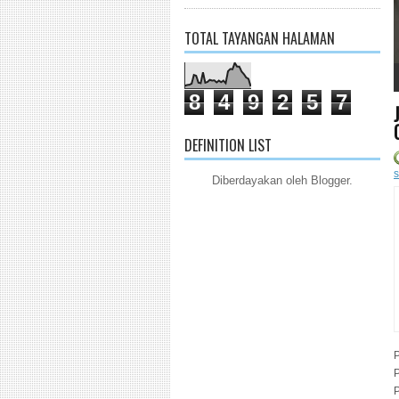
TOTAL TAYANGAN HALAMAN
1
2
3
4
5
8
4
9
2
5
7
DEFINITION LIST
s
Diberdayakan oleh
Blogger
.
P
P