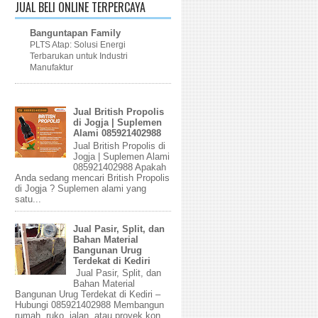
JUAL BELI ONLINE TERPERCAYA
Banguntapan Family
PLTS Atap: Solusi Energi
Terbarukan untuk Industri
Manufaktur
Jual British Propolis
di Jogja | Suplemen
Alami 085921402988
Jual British Propolis di
Jogja | Suplemen Alami
085921402988 Apakah
Anda sedang mencari British Propolis
di Jogja ? Suplemen alami yang
satu...
Jual Pasir, Split, dan
Bahan Material
Bangunan Urug
Terdekat di Kediri
Jual Pasir, Split, dan
Bahan Material
Bangunan Urug Terdekat di Kediri –
Hubungi 085921402988 Membangun
rumah, ruko, jalan, atau proyek kon...