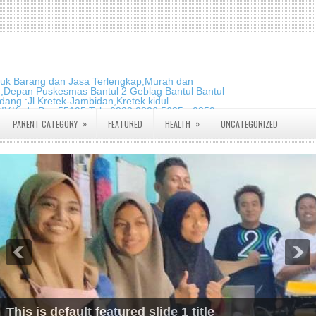
duk Barang dan Jasa Terlengkap,Murah dan
m,Depan Puskesmas Bantul 2 Geblag Bantul Bantul
ang :Jl Kretek-Jambidan,Kretek kidul
DIY.Kode Pos:55195 Telp:0823 2826 5635 - 0859
»
»
PARENT CATEGORY
FEATURED
HEALTH
UNCATEGORIZED
This is default featured slide 1 title