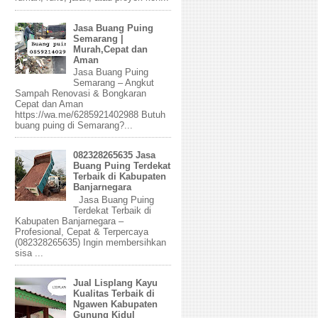
Jasa Buang Puing
Semarang |
Murah,Cepat dan
Aman
Jasa Buang Puing
Semarang – Angkut
Sampah Renovasi & Bongkaran
Cepat dan Aman
https://wa.me/6285921402988 Butuh
buang puing di Semarang?...
082328265635 Jasa
Buang Puing Terdekat
Terbaik di Kabupaten
Banjarnegara
Jasa Buang Puing
Terdekat Terbaik di
Kabupaten Banjarnegara –
Profesional, Cepat & Terpercaya
(082328265635) Ingin membersihkan
sisa ...
Jual Lisplang Kayu
Kualitas Terbaik di
Ngawen Kabupaten
Gunung Kidul