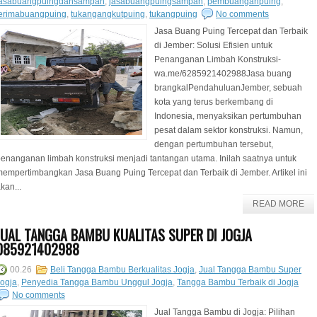
jasabuangpuingdansampah
,
jasabuangpuingsampah
,
pembuanganpuing
,
terimabuangpuing
,
tukangangkutpuing
,
tukangpuing
No comments
Jasa Buang Puing Tercepat dan Terbaik
di Jember: Solusi Efisien untuk
Penanganan Limbah Konstruksi-
wa.me/6285921402988Jasa buang
brangkalPendahuluanJember, sebuah
kota yang terus berkembang di
Indonesia, menyaksikan pertumbuhan
pesat dalam sektor konstruksi. Namun,
dengan pertumbuhan tersebut,
enanganan limbah konstruksi menjadi tantangan utama. Inilah saatnya untuk
empertimbangkan Jasa Buang Puing Tercepat dan Terbaik di Jember. Artikel ini
kan...
READ MORE
JUAL TANGGA BAMBU KUALITAS SUPER DI JOGJA
085921402988
00.26
Beli Tangga Bambu Berkualitas Jogja
,
Jual Tangga Bambu Super
ogja
,
Penyedia Tangga Bambu Unggul Jogja
,
Tangga Bambu Terbaik di Jogja
No comments
Jual Tangga Bambu di Jogja: Pilihan