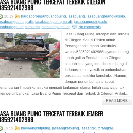
JASA BUANG PUING TERCEPAT TERBAIK CILEGON
085921402988
20.19
hargaboronganbuangpuing
,
jasabuang
,
jasabuangbrangkalsolo
,
asabuangpuinggratis
,
jasabuangpuingmurah
,
jasabuangpuingsolo
,
jasabuangpuingsurakarta
,
mobilangkutpuing
No comments
Jasa Buang Puing Tercepat dan Terbaik
di Cilegon: Solusi Efisien untuk
Penanganan Limbah Konstruksi-
wa.me/6285921402988Layanan buang
tanah galian Pendahuluan Cilegon,
sebuah kota yang terus berkembang di
Indonesia, menyaksikan pertumbuhan
pesat dalam sektor konstruksi. Namun,
dengan pertumbuhan tersebut,
enanganan limbah konstruksi menjadi tantangan utama. Inilah saatnya untuk
empertimbangkan Jasa Buang Puing Tercepat dan Terbaik di Cilegon. Artikel...
READ MORE
JASA BUANG PUING TERCEPAT TERBAIK JEMBER
085921402988
19.59
biayaangkutpuing
,
jasaangkatpuing
,
jasaangkutbrangkal
,