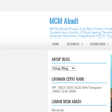
MCM Abadi
MCM Abadi Pusat Jual Beli Online Pro
Terpercaya Kantor:Jl Kyai Ageng Tera
Daerah Istimewa Yogyakarta 55711 Gud
Rt.01,Jambidan, Banguntapan,Bantul,
2140 2988
»
»
HOME
BUSINESS
DOWNLOADS
ARSIP BLOG
LAYANAN CEPAT KAMI :
HP :0823 2826 5635 WA/Telegram
:0859 2140 2988
LAMAN MCM ABADI:
Beranda