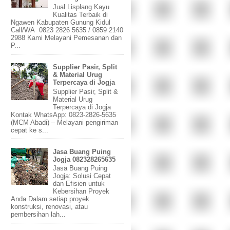
Jual Lisplang Kayu
Kualitas Terbaik di
Ngawen Kabupaten Gunung Kidul
Call/WA 0823 2826 5635 / 0859 2140
2988 Kami Melayani Pemesanan dan
P...
Supplier Pasir, Split
& Material Urug
Terpercaya di Jogja
Supplier Pasir, Split &
Material Urug
Terpercaya di Jogja
Kontak WhatsApp: 0823-2826-5635
(MCM Abadi) – Melayani pengiriman
cepat ke s...
Jasa Buang Puing
Jogja 082328265635
Jasa Buang Puing
Jogja: Solusi Cepat
dan Efisien untuk
Kebersihan Proyek
Anda Dalam setiap proyek
konstruksi, renovasi, atau
pembersihan lah...