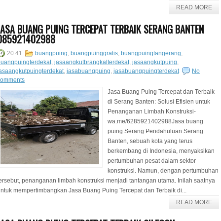
READ MORE
JASA BUANG PUING TERCEPAT TERBAIK SERANG BANTEN
085921402988
20.41
buangpuing
,
buangpuinggratis
,
buangpuingtangerang
,
buangpuingterdekat
,
jasaangkutbrangkalterdekat
,
jasaangkutpuing
,
asaangkutpuingterdekat
,
jasabuangpuing
,
jasabuangpuingterdekat
No
comments
Jasa Buang Puing Tercepat dan Terbaik
di Serang Banten: Solusi Efisien untuk
Penanganan Limbah Konstruksi-
wa.me/6285921402988Jasa buang
puing Serang Pendahuluan Serang
Banten, sebuah kota yang terus
berkembang di Indonesia, menyaksikan
pertumbuhan pesat dalam sektor
konstruksi. Namun, dengan pertumbuhan
ersebut, penanganan limbah konstruksi menjadi tantangan utama. Inilah saatnya
ntuk mempertimbangkan Jasa Buang Puing Tercepat dan Terbaik di...
READ MORE