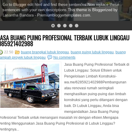
Go to Blogger edit html and find these sentences.Now replace these
sentences with your own descriptions.This theme is Bloggerized by
Lasantha Bandara - Premiumbloggertemplates.com.
JASA BUANG PUING PROFESIONAL TERBAIK LUBUK LINGGAU
085921402988
22.50
buang brangkal lubuk linggau
,
buang puing lubuk linggau
,
buang
ampah proyek lubuk linggau
No comments
Jasa Buang Puing Profesional Terbaik di
Lubuk Linggau: Solusi Efisien untuk
Pengelolaan Limbah Konstruksi-
wa.me/6285921402988Pembangunan
atau renovasi rumah seringkali
menghasilkan puing-puing dan limbah
konstruksi yang perlu ditangani dengan
baik. Di Lubuk Linggau, Anda bisa
mengandalkan Jasa Buang Puing
rofesional Terbaik untuk menangani masalah ini dengan efisien.Mengapa
Penting Menggunakan Jasa Buang Puing Profesional di Lubuk Linggau?
entingnya...