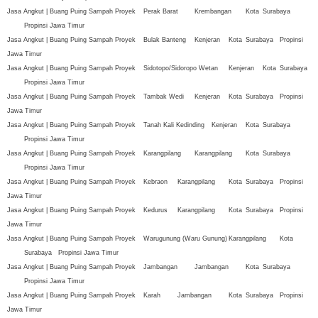
Jasa Angkut | Buang Puing Sampah Proyek
Perak Barat
Krembangan
Kota
Surabaya
Propinsi Jawa Timur
Jasa Angkut | Buang Puing Sampah Proyek
Bulak Banteng
Kenjeran
Kota
Surabaya
Propinsi
Jawa Timur
Jasa Angkut | Buang Puing Sampah Proyek
Sidotopo/Sidoropo Wetan
Kenjeran
Kota
Surabaya
Propinsi Jawa Timur
Jasa Angkut | Buang Puing Sampah Proyek
Tambak Wedi
Kenjeran
Kota
Surabaya
Propinsi
Jawa Timur
Jasa Angkut | Buang Puing Sampah Proyek
Tanah Kali Kedinding
Kenjeran
Kota
Surabaya
Propinsi Jawa Timur
Jasa Angkut | Buang Puing Sampah Proyek
Karangpilang
Karangpilang
Kota
Surabaya
Propinsi Jawa Timur
Jasa Angkut | Buang Puing Sampah Proyek
Kebraon
Karangpilang
Kota
Surabaya
Propinsi
Jawa Timur
Jasa Angkut | Buang Puing Sampah Proyek
Kedurus
Karangpilang
Kota
Surabaya
Propinsi
Jawa Timur
Jasa Angkut | Buang Puing Sampah Proyek
Warugunung (Waru Gunung)
Karangpilang
Kota
Surabaya
Propinsi Jawa Timur
Jasa Angkut | Buang Puing Sampah Proyek
Jambangan
Jambangan
Kota
Surabaya
Propinsi Jawa Timur
Jasa Angkut | Buang Puing Sampah Proyek
Karah
Jambangan
Kota
Surabaya
Propinsi
Jawa Timur