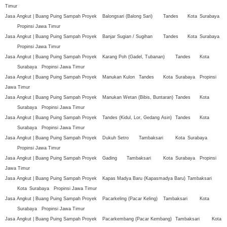
Timur
Jasa Angkut | Buang Puing Sampah Proyek
Balongsari (Balong Sari)
Tandes
Kota
Surabaya
Propinsi Jawa Timur
Jasa Angkut | Buang Puing Sampah Proyek
Banjar Sugian / Sugihan
Tandes
Kota
Surabaya
Propinsi Jawa Timur
Jasa Angkut | Buang Puing Sampah Proyek
Karang Poh (Gadel, Tubanan)
Tandes
Kota
Surabaya
Propinsi Jawa Timur
Jasa Angkut | Buang Puing Sampah Proyek
Manukan Kulon
Tandes
Kota
Surabaya
Propinsi
Jawa Timur
Jasa Angkut | Buang Puing Sampah Proyek
Manukan Wetan (Bibis, Buntaran)
Tandes
Kota
Surabaya
Propinsi Jawa Timur
Jasa Angkut | Buang Puing Sampah Proyek
Tandes (Kidul, Lor, Gedang Asin)
Tandes
Kota
Surabaya
Propinsi Jawa Timur
Jasa Angkut | Buang Puing Sampah Proyek
Dukuh Setro
Tambaksari
Kota
Surabaya
Propinsi Jawa Timur
Jasa Angkut | Buang Puing Sampah Proyek
Gading
Tambaksari
Kota
Surabaya
Propinsi
Jawa Timur
Jasa Angkut | Buang Puing Sampah Proyek
Kapas Madya Baru (Kapasmadya Baru)
Tambaksari
Kota
Surabaya
Propinsi Jawa Timur
Jasa Angkut | Buang Puing Sampah Proyek
Pacarkeling (Pacar Keling)
Tambaksari
Kota
Surabaya
Propinsi Jawa Timur
Jasa Angkut | Buang Puing Sampah Proyek
Pacarkembang (Pacar Kembang)
Tambaksari
Kota