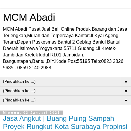
MCM Abadi
MCM Abadi Pusat Jual Beli Online Produk Barang dan Jasa
Terlengkap,Murah dan Terpercaya Kantor:Jl Kyai Ageng
Teram,Depan Puskesmas Bantul 2 Geblag Bantul Bantul
Daerah Istimewa Yogyakarta 55711 Gudang :Jl Kretek-
Jambidan,Kretek kidul Rt.01,Jambidan,
Banguntapan,Bantul,DIY.Kode Pos:55195 Telp:0823 2826
5635 - 0859 2140 2988
▼
▼
▼
Minggu, 03 Januari 2021
Jasa Angkut | Buang Puing Sampah
Proyek Rungkut Kota Surabaya Propinsi