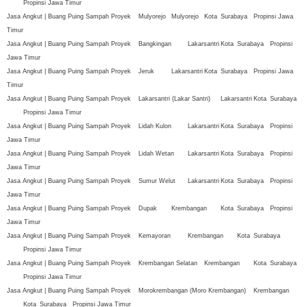
Propinsi Jawa Timur
Jasa Angkut | Buang Puing Sampah Proyek
Mulyorejo
Mulyorejo
Kota
Surabaya
Propinsi Jawa
Timur
Jasa Angkut | Buang Puing Sampah Proyek
Bangkingan
Lakarsantri
Kota
Surabaya
Propinsi
Jawa Timur
Jasa Angkut | Buang Puing Sampah Proyek
Jeruk
Lakarsantri
Kota
Surabaya
Propinsi Jawa
Timur
Jasa Angkut | Buang Puing Sampah Proyek
Lakarsantri (Lakar Santri)
Lakarsantri
Kota
Surabaya
Propinsi Jawa Timur
Jasa Angkut | Buang Puing Sampah Proyek
Lidah Kulon
Lakarsantri
Kota
Surabaya
Propinsi
Jawa Timur
Jasa Angkut | Buang Puing Sampah Proyek
Lidah Wetan
Lakarsantri
Kota
Surabaya
Propinsi
Jawa Timur
Jasa Angkut | Buang Puing Sampah Proyek
Sumur Welut
Lakarsantri
Kota
Surabaya
Propinsi
Jawa Timur
Jasa Angkut | Buang Puing Sampah Proyek
Dupak
Krembangan
Kota
Surabaya
Propinsi
Jawa Timur
Jasa Angkut | Buang Puing Sampah Proyek
Kemayoran
Krembangan
Kota
Surabaya
Propinsi Jawa Timur
Jasa Angkut | Buang Puing Sampah Proyek
Krembangan Selatan
Krembangan
Kota
Surabaya
Propinsi Jawa Timur
Jasa Angkut | Buang Puing Sampah Proyek
Morokrembangan (Moro Krembangan)
Krembangan
Kota
Surabaya
Propinsi Jawa Timur