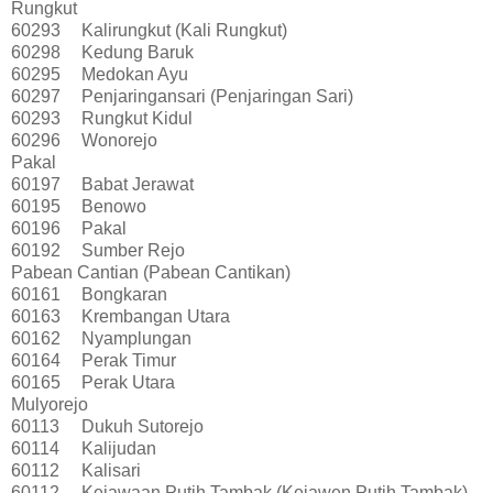
Rungkut
60293
Kalirungkut (Kali Rungkut)
60298
Kedung Baruk
60295
Medokan Ayu
60297
Penjaringansari (Penjaringan Sari)
60293
Rungkut Kidul
60296
Wonorejo
Pakal
60197
Babat Jerawat
60195
Benowo
60196
Pakal
60192
Sumber Rejo
Pabean Cantian (Pabean Cantikan)
60161
Bongkaran
60163
Krembangan Utara
60162
Nyamplungan
60164
Perak Timur
60165
Perak Utara
Mulyorejo
60113
Dukuh Sutorejo
60114
Kalijudan
60112
Kalisari
60112
Kejawaan Putih Tambak (Kejawen Putih Tambak)