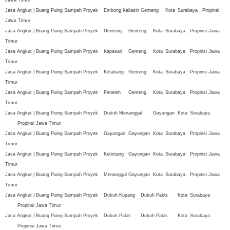
Jawa Timur
Jasa Angkut | Buang Puing Sampah Proyek
Embong Kaliasin
Genteng
Kota
Surabaya
Propinsi
Jawa Timur
Jasa Angkut | Buang Puing Sampah Proyek
Genteng
Genteng
Kota
Surabaya
Propinsi Jawa
Timur
Jasa Angkut | Buang Puing Sampah Proyek
Kapasari
Genteng
Kota
Surabaya
Propinsi Jawa
Timur
Jasa Angkut | Buang Puing Sampah Proyek
Ketabang
Genteng
Kota
Surabaya
Propinsi Jawa
Timur
Jasa Angkut | Buang Puing Sampah Proyek
Peneleh
Genteng
Kota
Surabaya
Propinsi Jawa
Timur
Jasa Angkut | Buang Puing Sampah Proyek
Dukuh Menanggal
Gayungan
Kota
Surabaya
Propinsi Jawa Timur
Jasa Angkut | Buang Puing Sampah Proyek
Gayungan
Gayungan
Kota
Surabaya
Propinsi Jawa
Timur
Jasa Angkut | Buang Puing Sampah Proyek
Ketintang
Gayungan
Kota
Surabaya
Propinsi Jawa
Timur
Jasa Angkut | Buang Puing Sampah Proyek
Menanggal
Gayungan
Kota
Surabaya
Propinsi Jawa
Timur
Jasa Angkut | Buang Puing Sampah Proyek
Dukuh Kupang
Dukuh Pakis
Kota
Surabaya
Propinsi Jawa Timur
Jasa Angkut | Buang Puing Sampah Proyek
Dukuh Pakis
Dukuh Pakis
Kota
Surabaya
Propinsi Jawa Timur