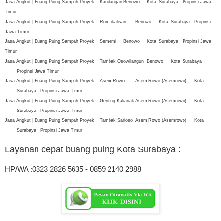
Jasa Angkut | Buang Puing Sampah Proyek
Kandangan
Benowo
Kota
Surabaya
Propinsi Jawa
Timur
Jasa Angkut | Buang Puing Sampah Proyek
Romokalisari
Benowo
Kota
Surabaya
Propinsi
Jawa Timur
Jasa Angkut | Buang Puing Sampah Proyek
Sememi
Benowo
Kota
Surabaya
Propinsi Jawa
Timur
Jasa Angkut | Buang Puing Sampah Proyek
Tambak Osowilangun
Benowo
Kota
Surabaya
Propinsi Jawa Timur
Jasa Angkut | Buang Puing Sampah Proyek
Asem Rowo
Asem Rowo (Asemrowo)
Kota
Surabaya
Propinsi Jawa Timur
Jasa Angkut | Buang Puing Sampah Proyek
Genting Kalianak
Asem Rowo (Asemrowo)
Kota
Surabaya
Propinsi Jawa Timur
Jasa Angkut | Buang Puing Sampah Proyek
Tambak Sarioso
Asem Rowo (Asemrowo)
Kota
Surabaya
Propinsi Jawa Timur
Layanan cepat buang puing Kota Surabaya
:
HP/WA :0823 2826 5635 - 0859 2140 2988