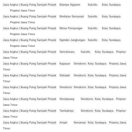
Jasa Angkut | Buang Puing Sampah Proyek
Klampis Ngasem
Sukolilo
Kota
Surabaya
Propinsi Jawa Timur
Jasa Angkut | Buang Puing Sampah Proyek
Medokan Semampir
Sukolilo
Kota
Surabaya
Propinsi Jawa Timur
Jasa Angkut | Buang Puing Sampah Proyek
Menur Pumpungan
Sukolilo
Kota
Surabaya
Propinsi Jawa Timur
Jasa Angkut | Buang Puing Sampah Proyek
Nginden Jangkungan
Sukolilo
Kota
Surabaya
Propinsi Jawa Timur
Jasa Angkut | Buang Puing Sampah Proyek
Semolowaru
Sukolilo
Kota
Surabaya
Propinsi
Jawa Timur
Jasa Angkut | Buang Puing Sampah Proyek
Kapasan
Simokerto
Kota
Surabaya
Propinsi Jawa
Timur
Jasa Angkut | Buang Puing Sampah Proyek
Sidodadi
Simokerto
Kota
Surabaya
Propinsi Jawa
Timur
Jasa Angkut | Buang Puing Sampah Proyek
Simokerto
Simokerto
Kota
Surabaya
Propinsi Jawa
Timur
Jasa Angkut | Buang Puing Sampah Proyek
Simolawang
Simokerto
Kota
Surabaya
Propinsi
Jawa Timur
Jasa Angkut | Buang Puing Sampah Proyek
Tambakrejo
Simokerto
Kota
Surabaya
Propinsi
Jawa Timur
Jasa Angkut | Buang Puing Sampah Proyek
Ampel
Semampir
Kota
Surabaya
Propinsi Jawa
Timur