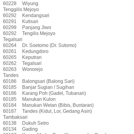
60228
Wiyung
Tenggilis Mejoyo
60292
Kendangsari
60291
Kutisari
60299
Panjang Jiwo
60292
Tengilis Mejoyo
Tegalsari
60264
Dr. Soetomo (Dr. Sutomo)
60261
Kedungdoro
60265
Keputran
60262
Tegalsari
60263
Wonorejo
Tandes
60186
Balongsari (Balong Sari)
60185
Banjar Sugian / Sugihan
60186
Karang Poh (Gadel, Tubanan)
60185
Manukan Kulon
60184
Manukan Wetan (Bibis, Buntaran)
60187
Tandes (Kidul, Lor, Gedang Asin)
Tambaksari
60138
Dukuh Setro
60134
Gading