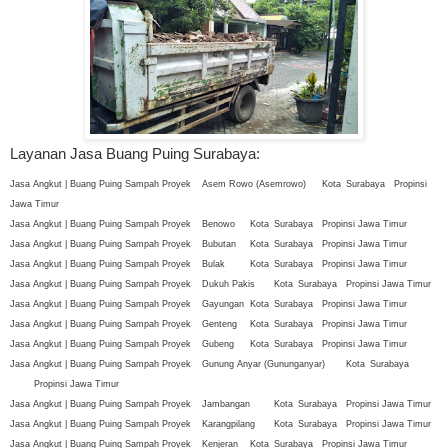
Layanan Jasa Buang Puing Surabaya:
Jasa Angkut | Buang Puing Sampah Proyek
Asem Rowo (Asemrowo)
Kota
Surabaya
Propinsi
Jawa Timur
Jasa Angkut | Buang Puing Sampah Proyek
Benowo
Kota
Surabaya
Propinsi Jawa Timur
Jasa Angkut | Buang Puing Sampah Proyek
Bubutan
Kota
Surabaya
Propinsi Jawa Timur
Jasa Angkut | Buang Puing Sampah Proyek
Bulak
Kota
Surabaya
Propinsi Jawa Timur
Jasa Angkut | Buang Puing Sampah Proyek
Dukuh Pakis
Kota
Surabaya
Propinsi Jawa Timur
Jasa Angkut | Buang Puing Sampah Proyek
Gayungan
Kota
Surabaya
Propinsi Jawa Timur
Jasa Angkut | Buang Puing Sampah Proyek
Genteng
Kota
Surabaya
Propinsi Jawa Timur
Jasa Angkut | Buang Puing Sampah Proyek
Gubeng
Kota
Surabaya
Propinsi Jawa Timur
Jasa Angkut | Buang Puing Sampah Proyek
Gunung Anyar (Gununganyar)
Kota
Surabaya
Propinsi Jawa Timur
Jasa Angkut | Buang Puing Sampah Proyek
Jambangan
Kota
Surabaya
Propinsi Jawa Timur
Jasa Angkut | Buang Puing Sampah Proyek
Karangpilang
Kota
Surabaya
Propinsi Jawa Timur
Jasa Angkut | Buang Puing Sampah Proyek
Kenjeran
Kota
Surabaya
Propinsi Jawa Timur