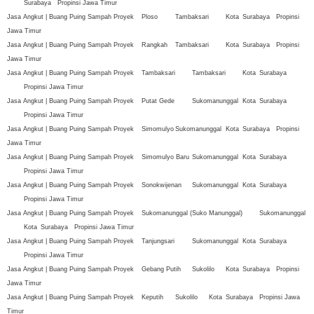
Surabaya
Propinsi Jawa Timur
Jasa Angkut | Buang Puing Sampah Proyek
Ploso
Tambaksari
Kota
Surabaya
Propinsi
Jawa Timur
Jasa Angkut | Buang Puing Sampah Proyek
Rangkah
Tambaksari
Kota
Surabaya
Propinsi
Jawa Timur
Jasa Angkut | Buang Puing Sampah Proyek
Tambaksari
Tambaksari
Kota
Surabaya
Propinsi Jawa Timur
Jasa Angkut | Buang Puing Sampah Proyek
Putat Gede
Sukomanunggal
Kota
Surabaya
Propinsi Jawa Timur
Jasa Angkut | Buang Puing Sampah Proyek
Simomulyo
Sukomanunggal
Kota
Surabaya
Propinsi
Jawa Timur
Jasa Angkut | Buang Puing Sampah Proyek
Simomulyo Baru
Sukomanunggal
Kota
Surabaya
Propinsi Jawa Timur
Jasa Angkut | Buang Puing Sampah Proyek
Sonokwijenan
Sukomanunggal
Kota
Surabaya
Propinsi Jawa Timur
Jasa Angkut | Buang Puing Sampah Proyek
Sukomanunggal (Suko Manunggal)
Sukomanunggal
Kota
Surabaya
Propinsi Jawa Timur
Jasa Angkut | Buang Puing Sampah Proyek
Tanjungsari
Sukomanunggal
Kota
Surabaya
Propinsi Jawa Timur
Jasa Angkut | Buang Puing Sampah Proyek
Gebang Putih
Sukolilo
Kota
Surabaya
Propinsi
Jawa Timur
Jasa Angkut | Buang Puing Sampah Proyek
Keputih
Sukolilo
Kota
Surabaya
Propinsi Jawa
Timur