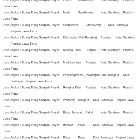
Jasa Angkut | Buang Puing Sampah Proyek
Lontar
Sambikerep
Kota
Surabaya
Propinsi
Jawa Timur
Jasa Angkut | Buang Puing Sampah Proyek
Made
Sambikerep
Kota
Surabaya
Propinsi
Jawa Timur
Jasa Angkut | Buang Puing Sampah Proyek
Sambikerep
Sambikerep
Kota
Surabaya
Propinsi Jawa Timur
Jasa Angkut | Buang Puing Sampah Proyek
Kalirungkut (Kali Rungkut)
Rungkut
Kota
Surabaya
Propinsi Jawa Timur
Jasa Angkut | Buang Puing Sampah Proyek
Kedung Baruk
Rungkut
Kota
Surabaya
Propinsi
Jawa Timur
Jasa Angkut | Buang Puing Sampah Proyek
Medokan Ayu
Rungkut
Kota
Surabaya
Propinsi
Jawa Timur
Jasa Angkut | Buang Puing Sampah Proyek
Penjaringansari (Penjaringan Sari)
Rungkut
Kota
Surabaya
Propinsi Jawa Timur
Jasa Angkut | Buang Puing Sampah Proyek
Rungkut Kidul
Rungkut
Kota
Surabaya
Propinsi
Jawa Timur
Jasa Angkut | Buang Puing Sampah Proyek
Wonorejo
Rungkut
Kota
Surabaya
Propinsi Jawa
Timur
Jasa Angkut | Buang Puing Sampah Proyek
Babat Jerawat
Pakal
Kota
Surabaya
Propinsi
Jawa Timur
Jasa Angkut | Buang Puing Sampah Proyek
Benowo
Pakal
Kota
Surabaya
Propinsi Jawa
Timur
Jasa Angkut | Buang Puing Sampah Proyek
Pakal
Pakal
Kota
Surabaya
Propinsi Jawa