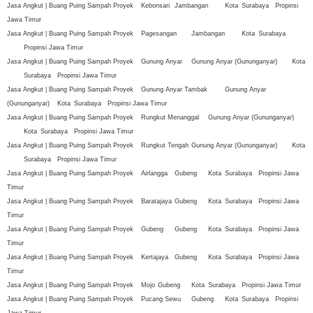
Jasa Angkut | Buang Puing Sampah Proyek
Kebonsari
Jambangan
Kota
Surabaya
Propinsi
Jawa Timur
Jasa Angkut | Buang Puing Sampah Proyek
Pagesangan
Jambangan
Kota
Surabaya
Propinsi Jawa Timur
Jasa Angkut | Buang Puing Sampah Proyek
Gunung Anyar
Gunung Anyar (Gununganyar)
Kota
Surabaya
Propinsi Jawa Timur
Jasa Angkut | Buang Puing Sampah Proyek
Gunung Anyar Tambak
Gunung Anyar
(Gununganyar)
Kota
Surabaya
Propinsi Jawa Timur
Jasa Angkut | Buang Puing Sampah Proyek
Rungkut Menanggal
Gunung Anyar (Gununganyar)
Kota
Surabaya
Propinsi Jawa Timur
Jasa Angkut | Buang Puing Sampah Proyek
Rungkut Tengah
Gunung Anyar (Gununganyar)
Kota
Surabaya
Propinsi Jawa Timur
Jasa Angkut | Buang Puing Sampah Proyek
Airlangga
Gubeng
Kota
Surabaya
Propinsi Jawa
Timur
Jasa Angkut | Buang Puing Sampah Proyek
Baratajaya
Gubeng
Kota
Surabaya
Propinsi Jawa
Timur
Jasa Angkut | Buang Puing Sampah Proyek
Gubeng
Gubeng
Kota
Surabaya
Propinsi Jawa
Timur
Jasa Angkut | Buang Puing Sampah Proyek
Kertajaya
Gubeng
Kota
Surabaya
Propinsi Jawa
Timur
Jasa Angkut | Buang Puing Sampah Proyek
Mojo
Gubeng
Kota
Surabaya
Propinsi Jawa Timur
Jasa Angkut | Buang Puing Sampah Proyek
Pucang Sewu
Gubeng
Kota
Surabaya
Propinsi