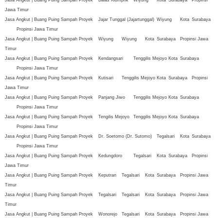
Jasa Angkut | Buang Puing Sampah Proyek
Balas Klumprik
Wiyung
Kota
Surabaya
Propinsi
Jawa Timur
Jasa Angkut | Buang Puing Sampah Proyek
Jajar Tunggal (Jajartunggal)
Wiyung
Kota
Surabaya
Propinsi Jawa Timur
Jasa Angkut | Buang Puing Sampah Proyek
Wiyung
Wiyung
Kota
Surabaya
Propinsi Jawa
Timur
Jasa Angkut | Buang Puing Sampah Proyek
Kendangsari
Tenggilis Mejoyo
Kota
Surabaya
Propinsi Jawa Timur
Jasa Angkut | Buang Puing Sampah Proyek
Kutisari
Tenggilis Mejoyo
Kota
Surabaya
Propinsi
Jawa Timur
Jasa Angkut | Buang Puing Sampah Proyek
Panjang Jiwo
Tenggilis Mejoyo
Kota
Surabaya
Propinsi Jawa Timur
Jasa Angkut | Buang Puing Sampah Proyek
Tengilis Mejoyo
Tenggilis Mejoyo
Kota
Surabaya
Propinsi Jawa Timur
Jasa Angkut | Buang Puing Sampah Proyek
Dr. Soetomo (Dr. Sutomo)
Tegalsari
Kota
Surabaya
Propinsi Jawa Timur
Jasa Angkut | Buang Puing Sampah Proyek
Kedungdoro
Tegalsari
Kota
Surabaya
Propinsi
Jawa Timur
Jasa Angkut | Buang Puing Sampah Proyek
Keputran
Tegalsari
Kota
Surabaya
Propinsi Jawa
Timur
Jasa Angkut | Buang Puing Sampah Proyek
Tegalsari
Tegalsari
Kota
Surabaya
Propinsi Jawa
Timur
Jasa Angkut | Buang Puing Sampah Proyek
Wonorejo
Tegalsari
Kota
Surabaya
Propinsi Jawa