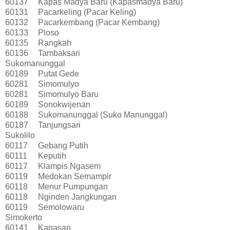
60137
Kapas Madya Baru (Kapasmadya Baru)
60131
Pacarkeling (Pacar Keling)
60132
Pacarkembang (Pacar Kembang)
60133
Ploso
60135
Rangkah
60136
Tambaksari
Sukomanunggal
60189
Putat Gede
60281
Simomulyo
60281
Simomulyo Baru
60189
Sonokwijenan
60188
Sukomanunggal (Suko Manunggal)
60187
Tanjungsari
Sukolilo
60117
Gebang Putih
60111
Keputih
60117
Klampis Ngasem
60119
Medokan Semampir
60118
Menur Pumpungan
60118
Nginden Jangkungan
60119
Semolowaru
Simokerto
60141
Kapasan