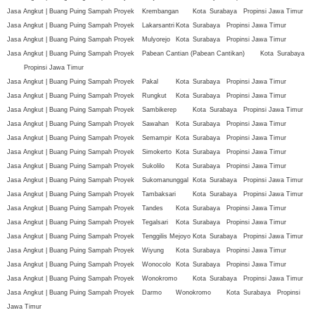
Jasa Angkut | Buang Puing Sampah Proyek
Krembangan
Kota
Surabaya
Propinsi Jawa Timur
Jasa Angkut | Buang Puing Sampah Proyek
Lakarsantri
Kota
Surabaya
Propinsi Jawa Timur
Jasa Angkut | Buang Puing Sampah Proyek
Mulyorejo
Kota
Surabaya
Propinsi Jawa Timur
Jasa Angkut | Buang Puing Sampah Proyek
Pabean Cantian (Pabean Cantikan)
Kota
Surabaya
Propinsi Jawa Timur
Jasa Angkut | Buang Puing Sampah Proyek
Pakal
Kota
Surabaya
Propinsi Jawa Timur
Jasa Angkut | Buang Puing Sampah Proyek
Rungkut
Kota
Surabaya
Propinsi Jawa Timur
Jasa Angkut | Buang Puing Sampah Proyek
Sambikerep
Kota
Surabaya
Propinsi Jawa Timur
Jasa Angkut | Buang Puing Sampah Proyek
Sawahan
Kota
Surabaya
Propinsi Jawa Timur
Jasa Angkut | Buang Puing Sampah Proyek
Semampir
Kota
Surabaya
Propinsi Jawa Timur
Jasa Angkut | Buang Puing Sampah Proyek
Simokerto
Kota
Surabaya
Propinsi Jawa Timur
Jasa Angkut | Buang Puing Sampah Proyek
Sukolilo
Kota
Surabaya
Propinsi Jawa Timur
Jasa Angkut | Buang Puing Sampah Proyek
Sukomanunggal
Kota
Surabaya
Propinsi Jawa Timur
Jasa Angkut | Buang Puing Sampah Proyek
Tambaksari
Kota
Surabaya
Propinsi Jawa Timur
Jasa Angkut | Buang Puing Sampah Proyek
Tandes
Kota
Surabaya
Propinsi Jawa Timur
Jasa Angkut | Buang Puing Sampah Proyek
Tegalsari
Kota
Surabaya
Propinsi Jawa Timur
Jasa Angkut | Buang Puing Sampah Proyek
Tenggilis Mejoyo
Kota
Surabaya
Propinsi Jawa Timur
Jasa Angkut | Buang Puing Sampah Proyek
Wiyung
Kota
Surabaya
Propinsi Jawa Timur
Jasa Angkut | Buang Puing Sampah Proyek
Wonocolo
Kota
Surabaya
Propinsi Jawa Timur
Jasa Angkut | Buang Puing Sampah Proyek
Wonokromo
Kota
Surabaya
Propinsi Jawa Timur
Jasa Angkut | Buang Puing Sampah Proyek
Darmo
Wonokromo
Kota
Surabaya
Propinsi
Jawa Timur