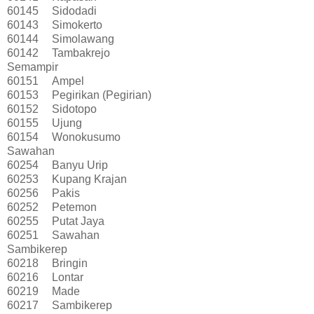
60145
Sidodadi
60143
Simokerto
60144
Simolawang
60142
Tambakrejo
Semampir
60151
Ampel
60153
Pegirikan (Pegirian)
60152
Sidotopo
60155
Ujung
60154
Wonokusumo
Sawahan
60254
Banyu Urip
60253
Kupang Krajan
60256
Pakis
60252
Petemon
60255
Putat Jaya
60251
Sawahan
Sambikerep
60218
Bringin
60216
Lontar
60219
Made
60217
Sambikerep