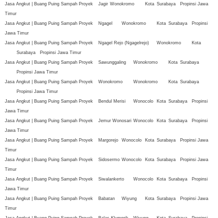
Jasa Angkut | Buang Puing Sampah Proyek
Jagir
Wonokromo
Kota
Surabaya
Propinsi Jawa
Timur
Jasa Angkut | Buang Puing Sampah Proyek
Ngagel
Wonokromo
Kota
Surabaya
Propinsi
Jawa Timur
Jasa Angkut | Buang Puing Sampah Proyek
Ngagel Rejo (Ngagelrejo)
Wonokromo
Kota
Surabaya
Propinsi Jawa Timur
Jasa Angkut | Buang Puing Sampah Proyek
Sawunggaling
Wonokromo
Kota
Surabaya
Propinsi Jawa Timur
Jasa Angkut | Buang Puing Sampah Proyek
Wonokromo
Wonokromo
Kota
Surabaya
Propinsi Jawa Timur
Jasa Angkut | Buang Puing Sampah Proyek
Bendul Merisi
Wonocolo
Kota
Surabaya
Propinsi
Jawa Timur
Jasa Angkut | Buang Puing Sampah Proyek
Jemur Wonosari
Wonocolo
Kota
Surabaya
Propinsi
Jawa Timur
Jasa Angkut | Buang Puing Sampah Proyek
Margorejo
Wonocolo
Kota
Surabaya
Propinsi Jawa
Timur
Jasa Angkut | Buang Puing Sampah Proyek
Sidosermo
Wonocolo
Kota
Surabaya
Propinsi Jawa
Timur
Jasa Angkut | Buang Puing Sampah Proyek
Siwalankerto
Wonocolo
Kota
Surabaya
Propinsi
Jawa Timur
Jasa Angkut | Buang Puing Sampah Proyek
Babatan
Wiyung
Kota
Surabaya
Propinsi Jawa
Timur