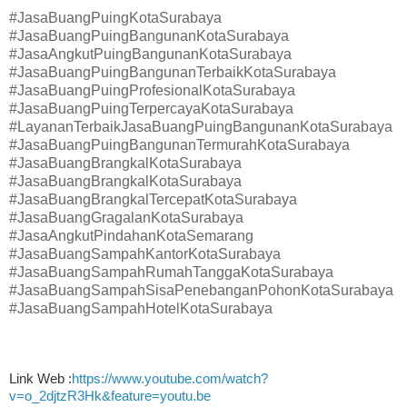
#JasaBuangPuingKotaSurabaya
#JasaBuangPuingBangunanKotaSurabaya
#JasaAngkutPuingBangunanKotaSurabaya
#JasaBuangPuingBangunanTerbaikKotaSurabaya
#JasaBuangPuingProfesionalKotaSurabaya
#JasaBuangPuingTerpercayaKotaSurabaya
#LayananTerbaikJasaBuangPuingBangunanKotaSurabaya
#JasaBuangPuingBangunanTermurahKotaSurabaya
#JasaBuangBrangkalKotaSurabaya
#JasaBuangBrangkalKotaSurabaya
#JasaBuangBrangkalTercepatKotaSurabaya
#JasaBuangGragalanKotaSurabaya
#JasaAngkutPindahanKotaSemarang
#JasaBuangSampahKantorKotaSurabaya
#JasaBuangSampahRumahTanggaKotaSurabaya
#JasaBuangSampahSisaPenebanganPohonKotaSurabaya
#JasaBuangSampahHotelKotaSurabaya
Link Web :
https://www.youtube.com/watch?
v=o_2djtzR3Hk&feature=youtu.be