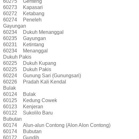
60275
Genteng
60273
Kapasari
60272
Ketabang
60274
Peneleh
Gayungan
60234
Dukuh Menanggal
60235
Gayungan
60231
Ketintang
60234
Menanggal
Dukuh Pakis
60225
Dukuh Kupang
60225
Dukuh Pakis
60224
Gunung Sari (Gunungsari)
60226
Pradah Kali Kendal
Bulak
60124
Bulak
60125
Kedung Cowek
60123
Kenjeran
60122
Sukolilo Baru
Bubutan
60174
Alun-alun Contong (Alon Alon Contong)
60174
Bubutan
60172
Gundih