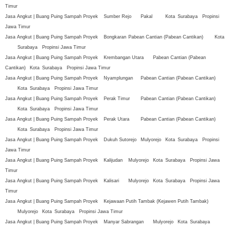
Timur
Jasa Angkut | Buang Puing Sampah Proyek
Sumber Rejo
Pakal
Kota
Surabaya
Propinsi
Jawa Timur
Jasa Angkut | Buang Puing Sampah Proyek
Bongkaran
Pabean Cantian (Pabean Cantikan)
Kota
Surabaya
Propinsi Jawa Timur
Jasa Angkut | Buang Puing Sampah Proyek
Krembangan Utara
Pabean Cantian (Pabean
Cantikan)
Kota
Surabaya
Propinsi Jawa Timur
Jasa Angkut | Buang Puing Sampah Proyek
Nyamplungan
Pabean Cantian (Pabean Cantikan)
Kota
Surabaya
Propinsi Jawa Timur
Jasa Angkut | Buang Puing Sampah Proyek
Perak Timur
Pabean Cantian (Pabean Cantikan)
Kota
Surabaya
Propinsi Jawa Timur
Jasa Angkut | Buang Puing Sampah Proyek
Perak Utara
Pabean Cantian (Pabean Cantikan)
Kota
Surabaya
Propinsi Jawa Timur
Jasa Angkut | Buang Puing Sampah Proyek
Dukuh Sutorejo
Mulyorejo
Kota
Surabaya
Propinsi
Jawa Timur
Jasa Angkut | Buang Puing Sampah Proyek
Kalijudan
Mulyorejo
Kota
Surabaya
Propinsi Jawa
Timur
Jasa Angkut | Buang Puing Sampah Proyek
Kalisari
Mulyorejo
Kota
Surabaya
Propinsi Jawa
Timur
Jasa Angkut | Buang Puing Sampah Proyek
Kejawaan Putih Tambak (Kejawen Putih Tambak)
Mulyorejo
Kota
Surabaya
Propinsi Jawa Timur
Jasa Angkut | Buang Puing Sampah Proyek
Manyar Sabrangan
Mulyorejo
Kota
Surabaya