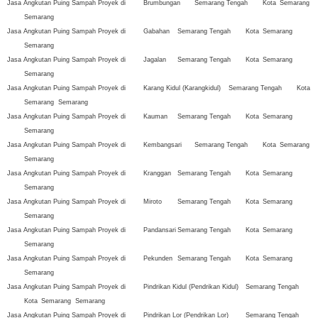
Jasa Angkutan Puing Sampah Proyek di
Brumbungan
Semarang Tengah
Kota
Semarang
Semarang
Jasa Angkutan Puing Sampah Proyek di
Gabahan
Semarang Tengah
Kota
Semarang
Semarang
Jasa Angkutan Puing Sampah Proyek di
Jagalan
Semarang Tengah
Kota
Semarang
Semarang
Jasa Angkutan Puing Sampah Proyek di
Karang Kidul (Karangkidul)
Semarang Tengah
Kota
Semarang
Semarang
Jasa Angkutan Puing Sampah Proyek di
Kauman
Semarang Tengah
Kota
Semarang
Semarang
Jasa Angkutan Puing Sampah Proyek di
Kembangsari
Semarang Tengah
Kota
Semarang
Semarang
Jasa Angkutan Puing Sampah Proyek di
Kranggan
Semarang Tengah
Kota
Semarang
Semarang
Jasa Angkutan Puing Sampah Proyek di
Miroto
Semarang Tengah
Kota
Semarang
Semarang
Jasa Angkutan Puing Sampah Proyek di
Pandansari
Semarang Tengah
Kota
Semarang
Semarang
Jasa Angkutan Puing Sampah Proyek di
Pekunden
Semarang Tengah
Kota
Semarang
Semarang
Jasa Angkutan Puing Sampah Proyek di
Pindrikan Kidul (Pendrikan Kidul)
Semarang Tengah
Kota
Semarang
Semarang
Jasa Angkutan Puing Sampah Proyek di
Pindrikan Lor (Pendrikan Lor)
Semarang Tengah