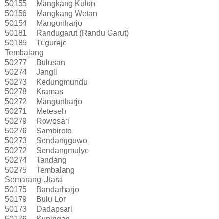
50155
Mangkang Kulon
50156
Mangkang Wetan
50154
Mangunharjo
50181
Randugarut (Randu Garut)
50185
Tugurejo
Tembalang
50277
Bulusan
50274
Jangli
50273
Kedungmundu
50278
Kramas
50272
Mangunharjo
50271
Meteseh
50279
Rowosari
50276
Sambiroto
50273
Sendangguwo
50272
Sendangmulyo
50274
Tandang
50275
Tembalang
Semarang Utara
50175
Bandarharjo
50179
Bulu Lor
50173
Dadapsari
50176
Kuningan