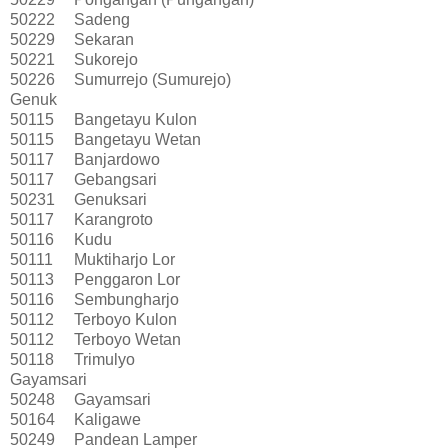
50222
Sadeng
50229
Sekaran
50221
Sukorejo
50226
Sumurrejo (Sumurejo)
Genuk
50115
Bangetayu Kulon
50115
Bangetayu Wetan
50117
Banjardowo
50117
Gebangsari
50231
Genuksari
50117
Karangroto
50116
Kudu
50111
Muktiharjo Lor
50113
Penggaron Lor
50116
Sembungharjo
50112
Terboyo Kulon
50112
Terboyo Wetan
50118
Trimulyo
Gayamsari
50248
Gayamsari
50164
Kaligawe
50249
Pandean Lamper