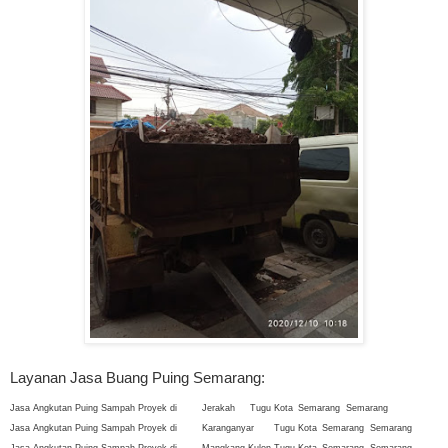
Layanan Jasa Buang Puing Semarang:
Jasa Angkutan Puing Sampah Proyek di
Jerakah
Tugu
Kota
Semarang
Semarang
Jasa Angkutan Puing Sampah Proyek di
Karanganyar
Tugu
Kota
Semarang
Semarang