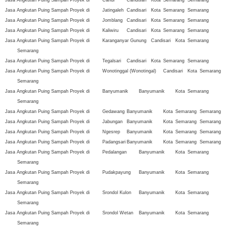
Jasa Angkutan Puing Sampah Proyek di
Candi
Candisari
Kota
Semarang
Semarang
Jasa Angkutan Puing Sampah Proyek di
Jatingaleh
Candisari
Kota
Semarang
Semarang
Jasa Angkutan Puing Sampah Proyek di
Jomblang
Candisari
Kota
Semarang
Semarang
Jasa Angkutan Puing Sampah Proyek di
Kaliwiru
Candisari
Kota
Semarang
Semarang
Jasa Angkutan Puing Sampah Proyek di
Karanganyar Gunung
Candisari
Kota
Semarang
Semarang
Jasa Angkutan Puing Sampah Proyek di
Tegalsari
Candisari
Kota
Semarang
Semarang
Jasa Angkutan Puing Sampah Proyek di
Wonotinggal (Wonotingal)
Candisari
Kota
Semarang
Semarang
Jasa Angkutan Puing Sampah Proyek di
Banyumanik
Banyumanik
Kota
Semarang
Semarang
Jasa Angkutan Puing Sampah Proyek di
Gedawang
Banyumanik
Kota
Semarang
Semarang
Jasa Angkutan Puing Sampah Proyek di
Jabungan
Banyumanik
Kota
Semarang
Semarang
Jasa Angkutan Puing Sampah Proyek di
Ngesrep
Banyumanik
Kota
Semarang
Semarang
Jasa Angkutan Puing Sampah Proyek di
Padangsari
Banyumanik
Kota
Semarang
Semarang
Jasa Angkutan Puing Sampah Proyek di
Pedalangan
Banyumanik
Kota
Semarang
Semarang
Jasa Angkutan Puing Sampah Proyek di
Pudakpayung
Banyumanik
Kota
Semarang
Semarang
Jasa Angkutan Puing Sampah Proyek di
Srondol Kulon
Banyumanik
Kota
Semarang
Semarang
Jasa Angkutan Puing Sampah Proyek di
Srondol Wetan
Banyumanik
Kota
Semarang
Semarang