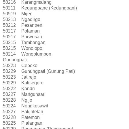
50216
Karangmalang
50211
Kedungpane (Kedungpani)
50519
Mijen
50213
Ngadirgo
50212
Pesantren
50217
Polaman
50217
Purwosari
50215
Tambangan
50215
Wonolopo
50214
Wonoplumbon
Gunungpati
50223
Cepoko
50229
Gunungpati (Gunung Pati)
50223
Jatirejo
50229
Kalisegoro
50222
Kandri
50227
Mangunsari
50228
Ngijo
50224
Nongkosawit
50227
Pakintelan
50228
Patemon
50225
Plalangan
50229
Pongangan (Pungangan)