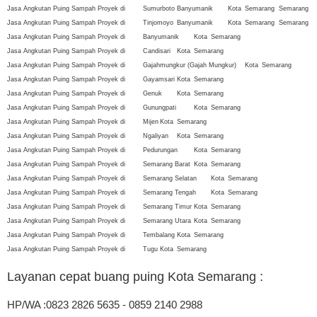
Jasa Angkutan Puing Sampah Proyek di
Sumurboto
Banyumanik
Kota
Semarang
Semarang
Jasa Angkutan Puing Sampah Proyek di
Tinjomoyo
Banyumanik
Kota
Semarang
Semarang
Jasa Angkutan Puing Sampah Proyek di
Banyumanik
Kota
Semarang
Jasa Angkutan Puing Sampah Proyek di
Candisari
Kota
Semarang
Jasa Angkutan Puing Sampah Proyek di
Gajahmungkur (Gajah Mungkur)
Kota
Semarang
Jasa Angkutan Puing Sampah Proyek di
Gayamsari
Kota
Semarang
Jasa Angkutan Puing Sampah Proyek di
Genuk
Kota
Semarang
Jasa Angkutan Puing Sampah Proyek di
Gunungpati
Kota
Semarang
Jasa Angkutan Puing Sampah Proyek di
Mijen
Kota
Semarang
Jasa Angkutan Puing Sampah Proyek di
Ngaliyan
Kota
Semarang
Jasa Angkutan Puing Sampah Proyek di
Pedurungan
Kota
Semarang
Jasa Angkutan Puing Sampah Proyek di
Semarang Barat
Kota
Semarang
Jasa Angkutan Puing Sampah Proyek di
Semarang Selatan
Kota
Semarang
Jasa Angkutan Puing Sampah Proyek di
Semarang Tengah
Kota
Semarang
Jasa Angkutan Puing Sampah Proyek di
Semarang Timur
Kota
Semarang
Jasa Angkutan Puing Sampah Proyek di
Semarang Utara
Kota
Semarang
Jasa Angkutan Puing Sampah Proyek di
Tembalang
Kota
Semarang
Jasa Angkutan Puing Sampah Proyek di
Tugu
Kota
Semarang
Layanan cepat buang puing Kota Semarang
:
HP/WA :0823 2826 5635 - 0859 2140 2988