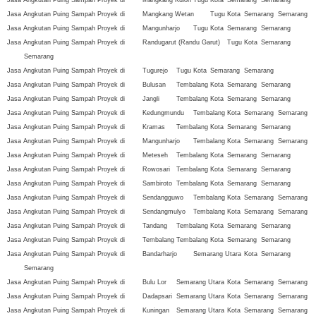
Jasa Angkutan Puing Sampah Proyek di
Mangkang Kulon
Tugu
Kota
Semarang
Semarang
Jasa Angkutan Puing Sampah Proyek di
Mangkang Wetan
Tugu
Kota
Semarang
Semarang
Jasa Angkutan Puing Sampah Proyek di
Mangunharjo
Tugu
Kota
Semarang
Semarang
Jasa Angkutan Puing Sampah Proyek di
Randugarut (Randu Garut)
Tugu
Kota
Semarang
Semarang
Jasa Angkutan Puing Sampah Proyek di
Tugurejo
Tugu
Kota
Semarang
Semarang
Jasa Angkutan Puing Sampah Proyek di
Bulusan
Tembalang
Kota
Semarang
Semarang
Jasa Angkutan Puing Sampah Proyek di
Jangli
Tembalang
Kota
Semarang
Semarang
Jasa Angkutan Puing Sampah Proyek di
Kedungmundu
Tembalang
Kota
Semarang
Semarang
Jasa Angkutan Puing Sampah Proyek di
Kramas
Tembalang
Kota
Semarang
Semarang
Jasa Angkutan Puing Sampah Proyek di
Mangunharjo
Tembalang
Kota
Semarang
Semarang
Jasa Angkutan Puing Sampah Proyek di
Meteseh
Tembalang
Kota
Semarang
Semarang
Jasa Angkutan Puing Sampah Proyek di
Rowosari
Tembalang
Kota
Semarang
Semarang
Jasa Angkutan Puing Sampah Proyek di
Sambiroto
Tembalang
Kota
Semarang
Semarang
Jasa Angkutan Puing Sampah Proyek di
Sendangguwo
Tembalang
Kota
Semarang
Semarang
Jasa Angkutan Puing Sampah Proyek di
Sendangmulyo
Tembalang
Kota
Semarang
Semarang
Jasa Angkutan Puing Sampah Proyek di
Tandang
Tembalang
Kota
Semarang
Semarang
Jasa Angkutan Puing Sampah Proyek di
Tembalang
Tembalang
Kota
Semarang
Semarang
Jasa Angkutan Puing Sampah Proyek di
Bandarharjo
Semarang Utara
Kota
Semarang
Semarang
Jasa Angkutan Puing Sampah Proyek di
Bulu Lor
Semarang Utara
Kota
Semarang
Semarang
Jasa Angkutan Puing Sampah Proyek di
Dadapsari
Semarang Utara
Kota
Semarang
Semarang
Jasa Angkutan Puing Sampah Proyek di
Kuningan
Semarang Utara
Kota
Semarang
Semarang