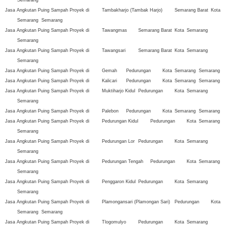
Semarang
Jasa Angkutan Puing Sampah Proyek di
Tambakharjo (Tambak Harjo)
Semarang Barat
Kota
Semarang
Semarang
Jasa Angkutan Puing Sampah Proyek di
Tawangmas
Semarang Barat
Kota
Semarang
Semarang
Jasa Angkutan Puing Sampah Proyek di
Tawangsari
Semarang Barat
Kota
Semarang
Semarang
Jasa Angkutan Puing Sampah Proyek di
Gemah
Pedurungan
Kota
Semarang
Semarang
Jasa Angkutan Puing Sampah Proyek di
Kalicari
Pedurungan
Kota
Semarang
Semarang
Jasa Angkutan Puing Sampah Proyek di
Muktiharjo Kidul
Pedurungan
Kota
Semarang
Semarang
Jasa Angkutan Puing Sampah Proyek di
Palebon
Pedurungan
Kota
Semarang
Semarang
Jasa Angkutan Puing Sampah Proyek di
Pedurungan Kidul
Pedurungan
Kota
Semarang
Semarang
Jasa Angkutan Puing Sampah Proyek di
Pedurungan Lor
Pedurungan
Kota
Semarang
Semarang
Jasa Angkutan Puing Sampah Proyek di
Pedurungan Tengah
Pedurungan
Kota
Semarang
Semarang
Jasa Angkutan Puing Sampah Proyek di
Penggaron Kidul
Pedurungan
Kota
Semarang
Semarang
Jasa Angkutan Puing Sampah Proyek di
Plamongansari (Plamongan Sari)
Pedurungan
Kota
Semarang
Semarang
Jasa Angkutan Puing Sampah Proyek di
Tlogomulyo
Pedurungan
Kota
Semarang