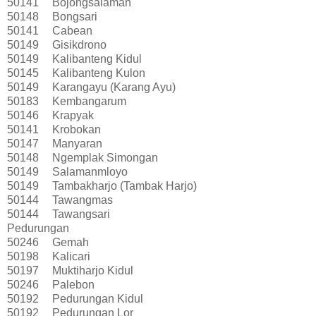
50141
Bojongsalaman
50148
Bongsari
50141
Cabean
50149
Gisikdrono
50149
Kalibanteng Kidul
50145
Kalibanteng Kulon
50149
Karangayu (Karang Ayu)
50183
Kembangarum
50146
Krapyak
50141
Krobokan
50147
Manyaran
50148
Ngemplak Simongan
50149
Salamanmloyo
50149
Tambakharjo (Tambak Harjo)
50144
Tawangmas
50144
Tawangsari
Pedurungan
50246
Gemah
50198
Kalicari
50197
Muktiharjo Kidul
50246
Palebon
50192
Pedurungan Kidul
50192
Pedurungan Lor