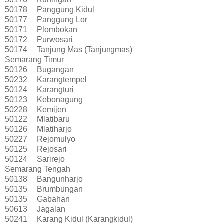
50178
Panggung Kidul
50177
Panggung Lor
50171
Plombokan
50172
Purwosari
50174
Tanjung Mas (Tanjungmas)
Semarang Timur
50126
Bugangan
50232
Karangtempel
50124
Karangturi
50123
Kebonagung
50228
Kemijen
50122
Mlatibaru
50126
Mlatiharjo
50227
Rejomulyo
50125
Rejosari
50124
Sarirejo
Semarang Tengah
50138
Bangunharjo
50135
Brumbungan
50135
Gabahan
50613
Jagalan
50241
Karang Kidul (Karangkidul)