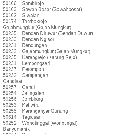
50166
Sambirejo
50163
Sawah Besar (Sawahbesar)
50162
Siwalan
50174
Tambakrejo
Gajahmungkur (Gajah Mungkur)
50235
Bendan Dhuwur (Bendan Duwur)
50233
Bendan Ngisor
50231
Bendungan
50232
Gajahmungkur (Gajah Mungkur)
50235
Karangrejo (Karang Rejo)
50231
Lempongsari
50237
Petompon
50232
Sampangan
Candisari
50257
Candi
50254
Jatingaleh
50256
Jomblang
50253
Kaliwiru
50255
Karanganyar Gunung
50614
Tegalsari
50252
Wonotinggal (Wonotingal)
Banyumanik