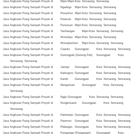
Jasa Angkutan Puing Sampah Proyek di
Mijen
Mijen
Kota
Semarang
Semarang
Jasa Angkutan Puing Sampah Proyek di
Ngadirgo
Mijen
Kota
Semarang
Semarang
Jasa Angkutan Puing Sampah Proyek di
Pesantren
Mijen
Kota
Semarang
Semarang
Jasa Angkutan Puing Sampah Proyek di
Polaman
Mijen
Kota
Semarang
Semarang
Jasa Angkutan Puing Sampah Proyek di
Purwosari
Mijen
Kota
Semarang
Semarang
Jasa Angkutan Puing Sampah Proyek di
Tambangan
Mijen
Kota
Semarang
Semarang
Jasa Angkutan Puing Sampah Proyek di
Wonolopo
Mijen
Kota
Semarang
Semarang
Jasa Angkutan Puing Sampah Proyek di
Wonoplumbon
Mijen
Kota
Semarang
Semarang
Jasa Angkutan Puing Sampah Proyek di
Cepoko
Gunungpati
Kota
Semarang
Semarang
Jasa Angkutan Puing Sampah Proyek di
Gunungpati (Gunung Pati)
Gunungpati
Kota
Semarang
Semarang
Jasa Angkutan Puing Sampah Proyek di
Jatirejo
Gunungpati
Kota
Semarang
Semarang
Jasa Angkutan Puing Sampah Proyek di
Kalisegoro
Gunungpati
Kota
Semarang
Semarang
Jasa Angkutan Puing Sampah Proyek di
Kandri
Gunungpati
Kota
Semarang
Semarang
Jasa Angkutan Puing Sampah Proyek di
Mangunsari
Gunungpati
Kota
Semarang
Semarang
Jasa Angkutan Puing Sampah Proyek di
Ngijo
Gunungpati
Kota
Semarang
Semarang
Jasa Angkutan Puing Sampah Proyek di
Nongkosawit
Gunungpati
Kota
Semarang
Semarang
Jasa Angkutan Puing Sampah Proyek di
Pakintelan
Gunungpati
Kota
Semarang
Semarang
Jasa Angkutan Puing Sampah Proyek di
Patemon
Gunungpati
Kota
Semarang
Semarang
Jasa Angkutan Puing Sampah Proyek di
Plalangan
Gunungpati
Kota
Semarang
Semarang
Jasa Angkutan Puing Sampah Proyek di
Pongangan (Pungangan)
Gunungpati
Kota