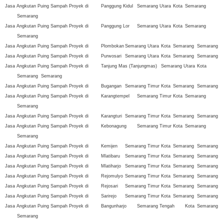
Jasa Angkutan Puing Sampah Proyek di
Panggung Kidul
Semarang Utara
Kota
Semarang
Semarang
Jasa Angkutan Puing Sampah Proyek di
Panggung Lor
Semarang Utara
Kota
Semarang
Semarang
Jasa Angkutan Puing Sampah Proyek di
Plombokan
Semarang Utara
Kota
Semarang
Semarang
Jasa Angkutan Puing Sampah Proyek di
Purwosari
Semarang Utara
Kota
Semarang
Semarang
Jasa Angkutan Puing Sampah Proyek di
Tanjung Mas (Tanjungmas)
Semarang Utara
Kota
Semarang
Semarang
Jasa Angkutan Puing Sampah Proyek di
Bugangan
Semarang Timur
Kota
Semarang
Semarang
Jasa Angkutan Puing Sampah Proyek di
Karangtempel
Semarang Timur
Kota
Semarang
Semarang
Jasa Angkutan Puing Sampah Proyek di
Karangturi
Semarang Timur
Kota
Semarang
Semarang
Jasa Angkutan Puing Sampah Proyek di
Kebonagung
Semarang Timur
Kota
Semarang
Semarang
Jasa Angkutan Puing Sampah Proyek di
Kemijen
Semarang Timur
Kota
Semarang
Semarang
Jasa Angkutan Puing Sampah Proyek di
Mlatibaru
Semarang Timur
Kota
Semarang
Semarang
Jasa Angkutan Puing Sampah Proyek di
Mlatiharjo
Semarang Timur
Kota
Semarang
Semarang
Jasa Angkutan Puing Sampah Proyek di
Rejomulyo
Semarang Timur
Kota
Semarang
Semarang
Jasa Angkutan Puing Sampah Proyek di
Rejosari
Semarang Timur
Kota
Semarang
Semarang
Jasa Angkutan Puing Sampah Proyek di
Sarirejo
Semarang Timur
Kota
Semarang
Semarang
Jasa Angkutan Puing Sampah Proyek di
Bangunharjo
Semarang Tengah
Kota
Semarang
Semarang