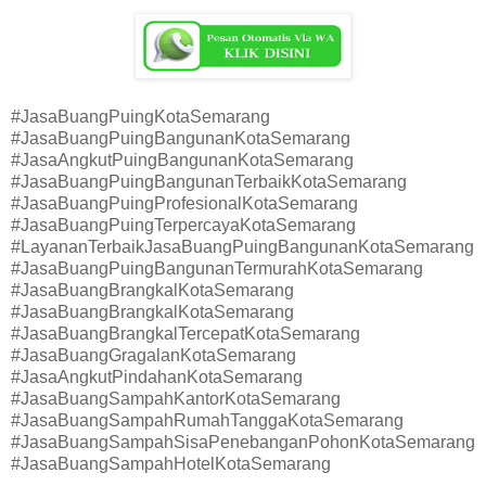
#JasaBuangPuingKotaSemarang
#JasaBuangPuingBangunanKotaSemarang
#JasaAngkutPuingBangunanKotaSemarang
#JasaBuangPuingBangunanTerbaikKotaSemarang
#JasaBuangPuingProfesionalKotaSemarang
#JasaBuangPuingTerpercayaKotaSemarang
#LayananTerbaikJasaBuangPuingBangunanKotaSemarang
#JasaBuangPuingBangunanTermurahKotaSemarang
#JasaBuangBrangkalKotaSemarang
#JasaBuangBrangkalKotaSemarang
#JasaBuangBrangkalTercepatKotaSemarang
#JasaBuangGragalanKotaSemarang
#JasaAngkutPindahanKotaSemarang
#JasaBuangSampahKantorKotaSemarang
#JasaBuangSampahRumahTanggaKotaSemarang
#JasaBuangSampahSisaPenebanganPohonKotaSemarang
#JasaBuangSampahHotelKotaSemarang