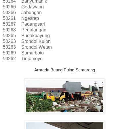
50264
Banyumanik
50266
Gedawang
50266
Jabungan
50261
Ngesrep
50267
Padangsari
50268
Pedalangan
50265
Pudakpayung
50263
Srondol Kulon
50263
Srondol Wetan
50269
Sumurboto
50262
Tinjomoyo
Armada Buang Puing Semarang