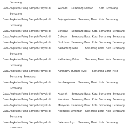
Semarang
Jasa Angkutan Puing Sampah Proyek di
Wonodri
Semarang Selatan
Kota
Semarang
Semarang
Jasa Angkutan Puing Sampah Proyek di
Bojongsalaman
Semarang Barat
Kota
Semarang
Semarang
Jasa Angkutan Puing Sampah Proyek di
Bongsari
Semarang Barat
Kota
Semarang
Semarang
Jasa Angkutan Puing Sampah Proyek di
Cabean
Semarang Barat
Kota
Semarang
Semarang
Jasa Angkutan Puing Sampah Proyek di
Gisikdrono
Semarang Barat
Kota
Semarang
Semarang
Jasa Angkutan Puing Sampah Proyek di
Kalibanteng Kidul
Semarang Barat
Kota
Semarang
Semarang
Jasa Angkutan Puing Sampah Proyek di
Kalibanteng Kulon
Semarang Barat
Kota
Semarang
Semarang
Jasa Angkutan Puing Sampah Proyek di
Karangayu (Karang Ayu)
Semarang Barat
Kota
Semarang
Semarang
Jasa Angkutan Puing Sampah Proyek di
Kembangarum
Semarang Barat
Kota
Semarang
Semarang
Jasa Angkutan Puing Sampah Proyek di
Krapyak
Semarang Barat
Kota
Semarang
Semarang
Jasa Angkutan Puing Sampah Proyek di
Krobokan
Semarang Barat
Kota
Semarang
Semarang
Jasa Angkutan Puing Sampah Proyek di
Manyaran
Semarang Barat
Kota
Semarang
Semarang
Jasa Angkutan Puing Sampah Proyek di
Ngemplak Simongan
Semarang Barat
Kota
Semarang
Semarang
Jasa Angkutan Puing Sampah Proyek di
Salamanmloyo
Semarang Barat
Kota
Semarang