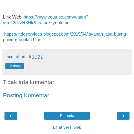
Link Web :
https://www.youtube.com/watch?
v=o_2djtzR3Hk&feature=youtu.be
https://indoservices.blogspot.com/2019/04/layanan-jasa-buang-
puing-gragalan.html
mcm abadi
di
12.27
Berbagi
Tidak ada komentar:
Posting Komentar
‹
›
Beranda
Lihat versi web