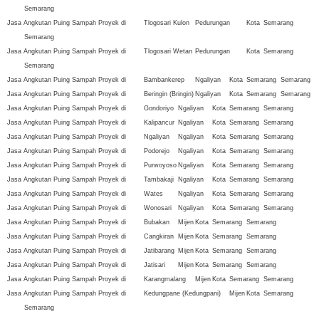
Semarang
Jasa Angkutan Puing Sampah Proyek di
Tlogosari Kulon
Pedurungan
Kota
Semarang
Semarang
Jasa Angkutan Puing Sampah Proyek di
Tlogosari Wetan
Pedurungan
Kota
Semarang
Semarang
Jasa Angkutan Puing Sampah Proyek di
Bambankerep
Ngaliyan
Kota
Semarang
Semarang
Jasa Angkutan Puing Sampah Proyek di
Beringin (Bringin)
Ngaliyan
Kota
Semarang
Semarang
Jasa Angkutan Puing Sampah Proyek di
Gondoriyo
Ngaliyan
Kota
Semarang
Semarang
Jasa Angkutan Puing Sampah Proyek di
Kalipancur
Ngaliyan
Kota
Semarang
Semarang
Jasa Angkutan Puing Sampah Proyek di
Ngaliyan
Ngaliyan
Kota
Semarang
Semarang
Jasa Angkutan Puing Sampah Proyek di
Podorejo
Ngaliyan
Kota
Semarang
Semarang
Jasa Angkutan Puing Sampah Proyek di
Purwoyoso
Ngaliyan
Kota
Semarang
Semarang
Jasa Angkutan Puing Sampah Proyek di
Tambakaji
Ngaliyan
Kota
Semarang
Semarang
Jasa Angkutan Puing Sampah Proyek di
Wates
Ngaliyan
Kota
Semarang
Semarang
Jasa Angkutan Puing Sampah Proyek di
Wonosari
Ngaliyan
Kota
Semarang
Semarang
Jasa Angkutan Puing Sampah Proyek di
Bubakan
Mijen
Kota
Semarang
Semarang
Jasa Angkutan Puing Sampah Proyek di
Cangkiran
Mijen
Kota
Semarang
Semarang
Jasa Angkutan Puing Sampah Proyek di
Jatibarang
Mijen
Kota
Semarang
Semarang
Jasa Angkutan Puing Sampah Proyek di
Jatisari
Mijen
Kota
Semarang
Semarang
Jasa Angkutan Puing Sampah Proyek di
Karangmalang
Mijen
Kota
Semarang
Semarang
Jasa Angkutan Puing Sampah Proyek di
Kedungpane (Kedungpani)
Mijen
Kota
Semarang
Semarang