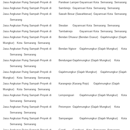
Jasa Angkutan Puing Sampah Proyek di
Pandean Lamper
Gayamsari
Kota
Semarang
Semarang
Jasa Angkutan Puing Sampah Proyek di
Sambirejo
Gayamsari
Kota
Semarang
Semarang
Jasa Angkutan Puing Sampah Proyek di
Sawah Besar (Sawahbesar)
Gayamsari
Kota
Semarang
Semarang
Jasa Angkutan Puing Sampah Proyek di
Siwalan
Gayamsari
Kota
Semarang
Semarang
Jasa Angkutan Puing Sampah Proyek di
Tambakrejo
Gayamsari
Kota
Semarang
Semarang
Jasa Angkutan Puing Sampah Proyek di
Bendan Dhuwur (Bendan Duwur)
Gajahmungkur (Gajah
Mungkur)
Kota
Semarang
Semarang
Jasa Angkutan Puing Sampah Proyek di
Bendan Ngisor
Gajahmungkur (Gajah Mungkur)
Kota
Semarang
Semarang
Jasa Angkutan Puing Sampah Proyek di
Bendungan
Gajahmungkur (Gajah Mungkur)
Kota
Semarang
Semarang
Jasa Angkutan Puing Sampah Proyek di
Gajahmungkur (Gajah Mungkur)
Gajahmungkur (Gajah
Mungkur)
Kota
Semarang
Semarang
Jasa Angkutan Puing Sampah Proyek di
Karangrejo (Karang Rejo)
Gajahmungkur (Gajah
Mungkur)
Kota
Semarang
Semarang
Jasa Angkutan Puing Sampah Proyek di
Lempongsari
Gajahmungkur (Gajah Mungkur)
Kota
Semarang
Semarang
Jasa Angkutan Puing Sampah Proyek di
Petompon
Gajahmungkur (Gajah Mungkur)
Kota
Semarang
Semarang
Jasa Angkutan Puing Sampah Proyek di
Sampangan
Gajahmungkur (Gajah Mungkur)
Kota
Semarang
Semarang