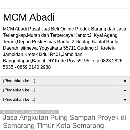
MCM Abadi
MCM Abadi Pusat Jual Beli Online Produk Barang dan Jasa
Terlengkap,Murah dan Terpercaya Kantor:Jl Kyai Ageng
Teram,Depan Puskesmas Bantul 2 Geblag Bantul Bantul
Daerah Istimewa Yogyakarta 55711 Gudang :Jl Kretek-
Jambidan,Kretek kidul Rt.01,Jambidan,
Banguntapan,Bantul,DIY.Kode Pos:55195 Telp:0823 2826
5635 - 0859 2140 2988
▼
▼
▼
Sabtu, 02 Januari 2021
Jasa Angkutan Puing Sampah Proyek di
Semarang Timur Kota Semarang