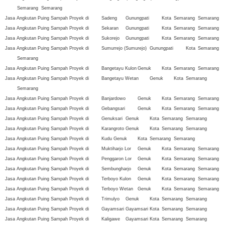
Semarang
Semarang
Jasa Angkutan Puing Sampah Proyek di
Sadeng
Gunungpati
Kota
Semarang
Semarang
Jasa Angkutan Puing Sampah Proyek di
Sekaran
Gunungpati
Kota
Semarang
Semarang
Jasa Angkutan Puing Sampah Proyek di
Sukorejo
Gunungpati
Kota
Semarang
Semarang
Jasa Angkutan Puing Sampah Proyek di
Sumurrejo (Sumurejo)
Gunungpati
Kota
Semarang
Semarang
Jasa Angkutan Puing Sampah Proyek di
Bangetayu Kulon
Genuk
Kota
Semarang
Semarang
Jasa Angkutan Puing Sampah Proyek di
Bangetayu Wetan
Genuk
Kota
Semarang
Semarang
Jasa Angkutan Puing Sampah Proyek di
Banjardowo
Genuk
Kota
Semarang
Semarang
Jasa Angkutan Puing Sampah Proyek di
Gebangsari
Genuk
Kota
Semarang
Semarang
Jasa Angkutan Puing Sampah Proyek di
Genuksari
Genuk
Kota
Semarang
Semarang
Jasa Angkutan Puing Sampah Proyek di
Karangroto
Genuk
Kota
Semarang
Semarang
Jasa Angkutan Puing Sampah Proyek di
Kudu
Genuk
Kota
Semarang
Semarang
Jasa Angkutan Puing Sampah Proyek di
Muktiharjo Lor
Genuk
Kota
Semarang
Semarang
Jasa Angkutan Puing Sampah Proyek di
Penggaron Lor
Genuk
Kota
Semarang
Semarang
Jasa Angkutan Puing Sampah Proyek di
Sembungharjo
Genuk
Kota
Semarang
Semarang
Jasa Angkutan Puing Sampah Proyek di
Terboyo Kulon
Genuk
Kota
Semarang
Semarang
Jasa Angkutan Puing Sampah Proyek di
Terboyo Wetan
Genuk
Kota
Semarang
Semarang
Jasa Angkutan Puing Sampah Proyek di
Trimulyo
Genuk
Kota
Semarang
Semarang
Jasa Angkutan Puing Sampah Proyek di
Gayamsari
Gayamsari
Kota
Semarang
Semarang
Jasa Angkutan Puing Sampah Proyek di
Kaligawe
Gayamsari
Kota
Semarang
Semarang