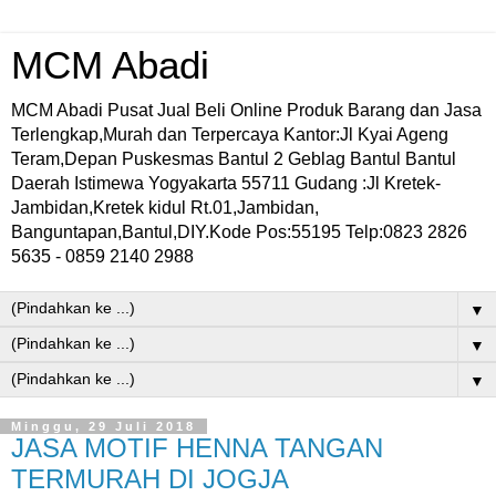
MCM Abadi
MCM Abadi Pusat Jual Beli Online Produk Barang dan Jasa
Terlengkap,Murah dan Terpercaya Kantor:Jl Kyai Ageng
Teram,Depan Puskesmas Bantul 2 Geblag Bantul Bantul
Daerah Istimewa Yogyakarta 55711 Gudang :Jl Kretek-
Jambidan,Kretek kidul Rt.01,Jambidan,
Banguntapan,Bantul,DIY.Kode Pos:55195 Telp:0823 2826
5635 - 0859 2140 2988
▼
▼
▼
Minggu, 29 Juli 2018
JASA MOTIF HENNA TANGAN
TERMURAH DI JOGJA