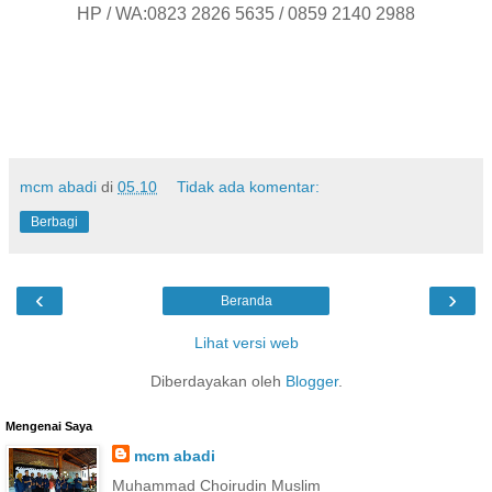
HP / WA:0823 2826 5635 / 0859 2140 2988
mcm abadi
di
05.10
Tidak ada komentar:
Berbagi
‹
›
Beranda
Lihat versi web
Diberdayakan oleh
Blogger
.
Mengenai Saya
mcm abadi
Muhammad Choirudin Muslim