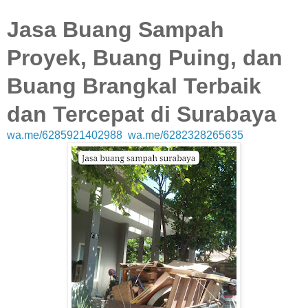
Jasa Buang Sampah
Proyek, Buang Puing, dan
Buang Brangkal Terbaik
dan Tercepat di Surabaya
wa.me/6285921402988
wa.me/6282328265635