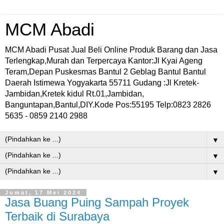
MCM Abadi
MCM Abadi Pusat Jual Beli Online Produk Barang dan Jasa
Terlengkap,Murah dan Terpercaya Kantor:Jl Kyai Ageng
Teram,Depan Puskesmas Bantul 2 Geblag Bantul Bantul
Daerah Istimewa Yogyakarta 55711 Gudang :Jl Kretek-
Jambidan,Kretek kidul Rt.01,Jambidan,
Banguntapan,Bantul,DIY.Kode Pos:55195 Telp:0823 2826
5635 - 0859 2140 2988
▼
▼
▼
Jumat, 17 Mei 2024
Jasa Buang Puing Sampah Proyek
Terbaik di Surabaya