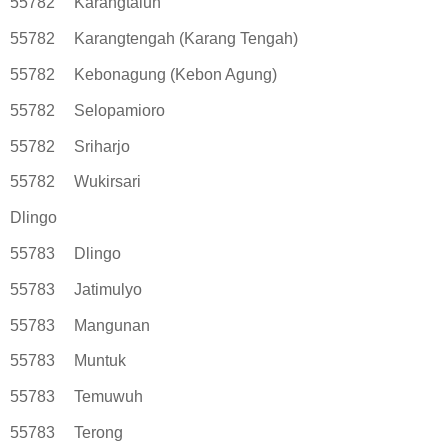
55782
Karangtalun
55782
Karangtengah (Karang Tengah)
55782
Kebonagung (Kebon Agung)
55782
Selopamioro
55782
Sriharjo
55782
Wukirsari
Dlingo
55783
Dlingo
55783
Jatimulyo
55783
Mangunan
55783
Muntuk
55783
Temuwuh
55783
Terong