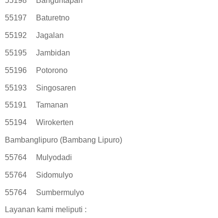
55198
Banguntapan
55197
Baturetno
55192
Jagalan
55195
Jambidan
55196
Potorono
55193
Singosaren
55191
Tamanan
55194
Wirokerten
Bambanglipuro (Bambang Lipuro)
55764
Mulyodadi
55764
Sidomulyo
55764
Sumbermulyo
Layanan kami meliputi :