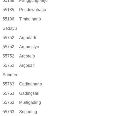
55188
Panggungharjo
55185
Pendowoharjo
55186
Timbulharjo
Sedayu
55752
Argodadi
55752
Argomulyo
55752
Argorejo
55752
Argosari
Sanden
55763
Gadingharjo
55763
Gadingsari
55763
Murtigading
55763
Srigading