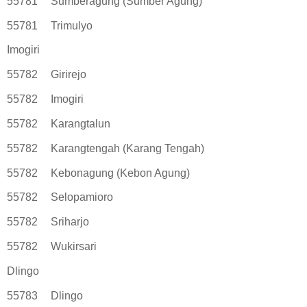
55781
Sumberagung (Sumber Agung)
55781
Trimulyo
Imogiri
55782
Girirejo
55782
Imogiri
55782
Karangtalun
55782
Karangtengah (Karang Tengah)
55782
Kebonagung (Kebon Agung)
55782
Selopamioro
55782
Sriharjo
55782
Wukirsari
Dlingo
55783
Dlingo