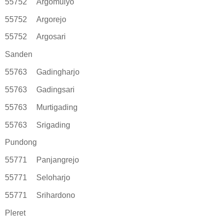
55752
Argomulyo
55752
Argorejo
55752
Argosari
Sanden
55763
Gadingharjo
55763
Gadingsari
55763
Murtigading
55763
Srigading
Pundong
55771
Panjangrejo
55771
Seloharjo
55771
Srihardono
Pleret