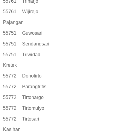
55761
Triharjo
55761
Wijirejo
Pajangan
55751
Guwosari
55751
Sendangsari
55751
Triwidadi
Kretek
55772
Donotirto
55772
Parangtritis
55772
Tirtohargo
55772
Tirtomulyo
55772
Tirtosari
Kasihan