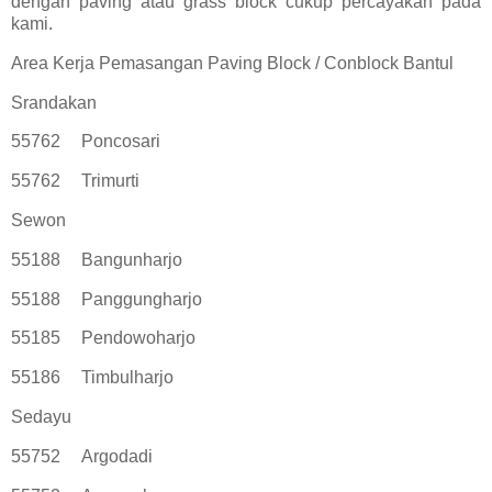
dengan paving atau grass block cukup percayakan pada
kami.
Area Kerja Pemasangan Paving Block / Conblock Bantul
Srandakan
55762
Poncosari
55762
Trimurti
Sewon
55188
Bangunharjo
55188
Panggungharjo
55185
Pendowoharjo
55186
Timbulharjo
Sedayu
55752
Argodadi