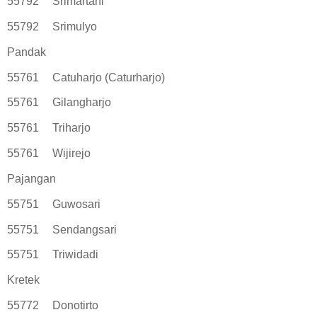
55792
Srimartani
55792
Srimulyo
Pandak
55761
Catuharjo (Caturharjo)
55761
Gilangharjo
55761
Triharjo
55761
Wijirejo
Pajangan
55751
Guwosari
55751
Sendangsari
55751
Triwidadi
Kretek
55772
Donotirto