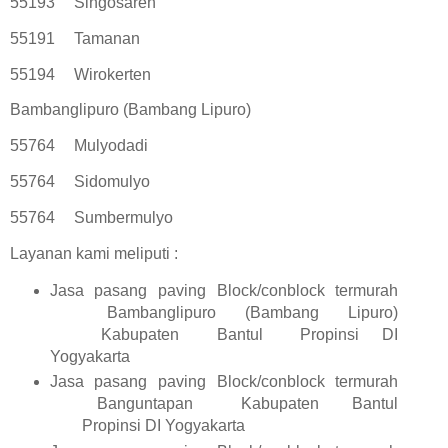
55193
Singosaren
55191
Tamanan
55194
Wirokerten
Bambanglipuro (Bambang Lipuro)
55764
Mulyodadi
55764
Sidomulyo
55764
Sumbermulyo
Layanan kami meliputi :
Jasa pasang paving Block/conblock termurah
Bambanglipuro (Bambang Lipuro)
Kabupaten
Bantul
Propinsi DI
Yogyakarta
Jasa pasang paving Block/conblock termurah
Banguntapan
Kabupaten
Bantul
Propinsi DI Yogyakarta