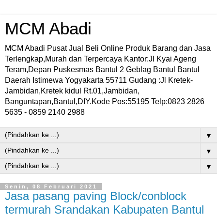
MCM Abadi
MCM Abadi Pusat Jual Beli Online Produk Barang dan Jasa
Terlengkap,Murah dan Terpercaya Kantor:Jl Kyai Ageng
Teram,Depan Puskesmas Bantul 2 Geblag Bantul Bantul
Daerah Istimewa Yogyakarta 55711 Gudang :Jl Kretek-
Jambidan,Kretek kidul Rt.01,Jambidan,
Banguntapan,Bantul,DIY.Kode Pos:55195 Telp:0823 2826
5635 - 0859 2140 2988
▼
▼
▼
Senin, 08 Februari 2021
Jasa pasang paving Block/conblock
termurah Srandakan Kabupaten Bantul