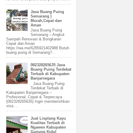
Jasa Buang Puing
Semarang |
Murah,Cepat dan
Aman
Jasa Buang Puing
Semarang – Angkut
Sampah Renovasi & Bongkaran
Cepat dan Aman
https://wa.me/6285921402988 Butuh
buang puing di Semarang?...
082328265635 Jasa
Buang Puing Terdekat
Terbaik di Kabupaten
Banjarnegara
Jasa Buang Puing
Terdekat Terbaik di
Kabupaten Banjarnegara –
Profesional, Cepat & Terpercaya
(082328265635) Ingin membersihkan
sisa ...
Jual Lisplang Kayu
Kualitas Terbaik di
Ngawen Kabupaten
Gunung Kidul