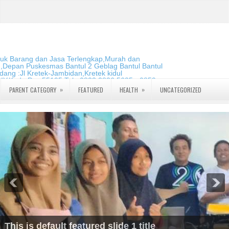
duk Barang dan Jasa Terlengkap,Murah dan
m,Depan Puskesmas Bantul 2 Geblag Bantul Bantul
ang :Jl Kretek-Jambidan,Kretek kidul
DIY.Kode Pos:55195 Telp:0823 2826 5635 - 0859
»
»
PARENT CATEGORY
FEATURED
HEALTH
UNCATEGORIZED
This is default featured slide 1 title