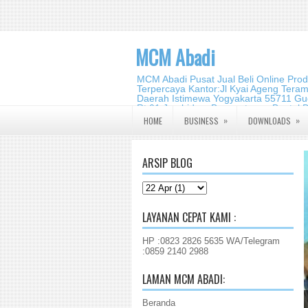
MCM Abadi
MCM Abadi Pusat Jual Beli Online Pro
Terpercaya Kantor:Jl Kyai Ageng Tera
Daerah Istimewa Yogyakarta 55711 Gud
Rt.01,Jambidan, Banguntapan,Bantul,
2140 2988
»
»
HOME
BUSINESS
DOWNLOADS
ARSIP BLOG
LAYANAN CEPAT KAMI :
HP :0823 2826 5635 WA/Telegram
:0859 2140 2988
LAMAN MCM ABADI:
Beranda