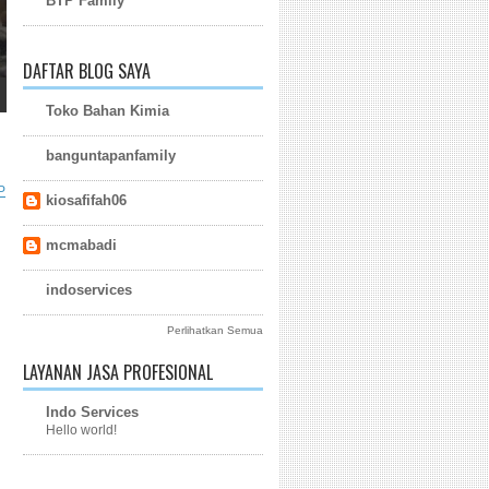
BTP Family
DAFTAR BLOG SAYA
Toko Bahan Kimia
banguntapanfamily
P
kiosafifah06
mcmabadi
indoservices
Perlihatkan Semua
LAYANAN JASA PROFESIONAL
Indo Services
Hello world!