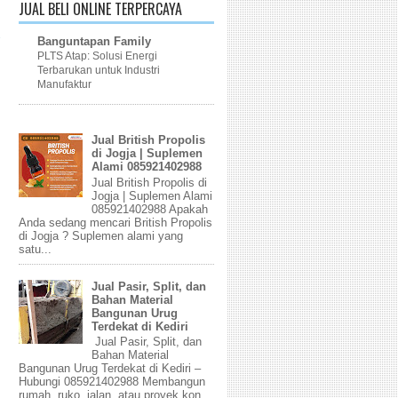
JUAL BELI ONLINE TERPERCAYA
Banguntapan Family
PLTS Atap: Solusi Energi
Terbarukan untuk Industri
Manufaktur
Jual British Propolis
di Jogja | Suplemen
Alami 085921402988
Jual British Propolis di
Jogja | Suplemen Alami
085921402988 Apakah
Anda sedang mencari British Propolis
di Jogja ? Suplemen alami yang
satu...
Jual Pasir, Split, dan
Bahan Material
Bangunan Urug
Terdekat di Kediri
Jual Pasir, Split, dan
Bahan Material
Bangunan Urug Terdekat di Kediri –
Hubungi 085921402988 Membangun
rumah, ruko, jalan, atau proyek kon...