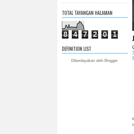
TOTAL TAYANGAN HALAMAN
1
2
3
4
5
8
4
7
2
0
1
DEFINITION LIST
Diberdayakan oleh
Blogger
.
t
n