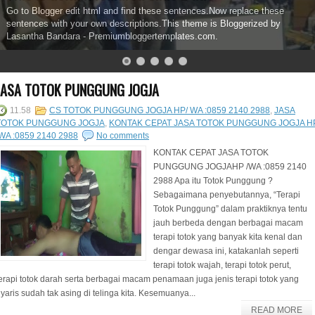
Go to Blogger edit html and find these sentences.Now replace these
sentences with your own descriptions.This theme is Bloggerized by
Lasantha Bandara - Premiumbloggertemplates.com.
JASA TOTOK PUNGGUNG JOGJA
11.58
CS TOTOK PUNGGUNG JOGJA HP/ WA :0859 2140 2988
,
JASA
TOTOK PUNGGUNG JOGJA
,
KONTAK CEPAT JASA TOTOK PUNGGUNG JOGJA H
/WA :0859 2140 2988
No comments
KONTAK CEPAT JASA TOTOK
PUNGGUNG JOGJAHP /WA :0859 2140
2988 Apa itu Totok Punggung ?
Sebagaimana penyebutannya, “Terapi
Totok Punggung” dalam praktiknya tentu
jauh berbeda dengan berbagai macam
terapi totok yang banyak kita kenal dan
dengar dewasa ini, katakanlah seperti
terapi totok wajah, terapi totok perut,
erapi totok darah serta berbagai macam penamaan juga jenis terapi totok yang
yaris sudah tak asing di telinga kita. Kesemuanya...
READ MORE