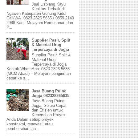
Jual Lisplang Kayu
Kualitas Terbaik di
Ngawen Kabupaten Gunung Kidul
Call/WA 0823 2826 5635 / 0859 2140
2988 Kami Melayani Pemesanan dan
P...
Supplier Pasir, Split
& Material Urug
Terpercaya di Jogja
Supplier Pasir, Split &
Material Urug
Terpercaya di Jogja
Kontak WhatsApp: 0823-2826-5635
(MCM Abadi) – Melayani pengiriman
cepat ke s...
Jasa Buang Puing
Jogja 082328265635
Jasa Buang Puing
Jogja: Solusi Cepat
dan Efisien untuk
Kebersihan Proyek
Anda Dalam setiap proyek
konstruksi, renovasi, atau
pembersihan lah...