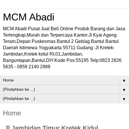
MCM Abadi
MCM Abadi Pusat Jual Beli Online Produk Barang dan Jasa
Terlengkap,Murah dan Terpercaya Kantor:Jl Kyai Ageng
Teram,Depan Puskesmas Bantul 2 Geblag Bantul Bantul
Daerah Istimewa Yogyakarta 55711 Gudang :Jl Kretek-
Jambidan,Kretek kidul Rt.01,Jambidan,
Banguntapan,Bantul,DIY.Kode Pos:55195 Telp:0823 2826
5635 - 0859 2140 2988
▼
▼
▼
Home
Jl Jambidan Timur,Kretek Kidul