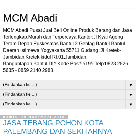
MCM Abadi
MCM Abadi Pusat Jual Beli Online Produk Barang dan Jasa
Terlengkap,Murah dan Terpercaya Kantor:Jl Kyai Ageng
Teram,Depan Puskesmas Bantul 2 Geblag Bantul Bantul
Daerah Istimewa Yogyakarta 55711 Gudang :Jl Kretek-
Jambidan,Kretek kidul Rt.01,Jambidan,
Banguntapan,Bantul,DIY.Kode Pos:55195 Telp:0823 2826
5635 - 0859 2140 2988
▼
▼
▼
Kamis, 29 November 2018
JASA TEBANG POHON KOTA
PALEMBANG DAN SEKITARNYA