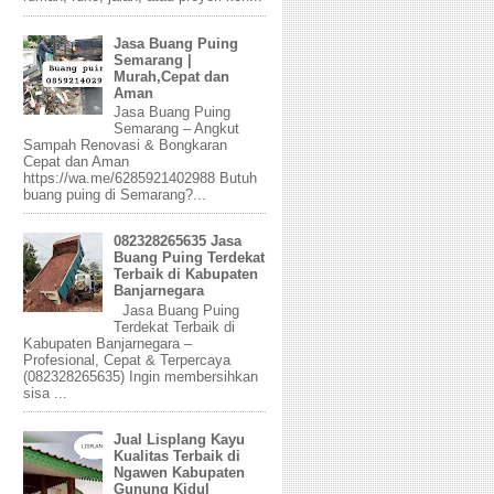
Jasa Buang Puing
Semarang |
Murah,Cepat dan
Aman
Jasa Buang Puing
Semarang – Angkut
Sampah Renovasi & Bongkaran
Cepat dan Aman
https://wa.me/6285921402988 Butuh
buang puing di Semarang?...
082328265635 Jasa
Buang Puing Terdekat
Terbaik di Kabupaten
Banjarnegara
Jasa Buang Puing
Terdekat Terbaik di
Kabupaten Banjarnegara –
Profesional, Cepat & Terpercaya
(082328265635) Ingin membersihkan
sisa ...
Jual Lisplang Kayu
Kualitas Terbaik di
Ngawen Kabupaten
Gunung Kidul