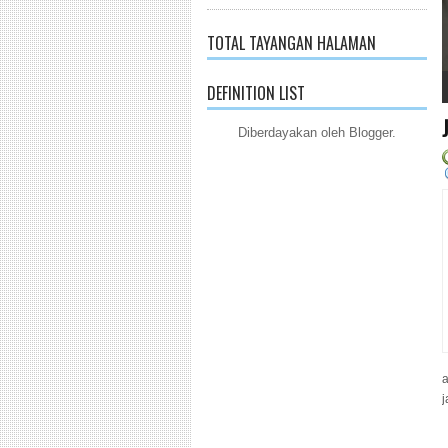
TOTAL TAYANGAN HALAMAN
1
2
3
4
5
DEFINITION LIST
Diberdayakan oleh
Blogger
.
a
j