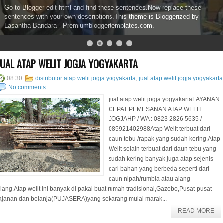
Go to Blogger edit html and find these sentences.Now replace these
sentences with your own descriptions.This theme is Bloggerized by
Lasantha Bandara - Premiumbloggertemplates.com.
JUAL ATAP WELIT JOGJA YOGYAKARTA
08.30
distributor atap welit jogja yogyakarta
,
jual atap welit jogja yogyakarta
No comments
jual atap welit jogja yogyakartaLAYANAN
CEPAT PEMESANAN ATAP WELIT
JOGJAHP / WA : 0823 2826 5635 /
085921402988Atap Welit terbuat dari
daun tebu /rapak yang sudah kering.Atap
Welit selain terbuat dari daun tebu yang
sudah kering banyak juga atap sejenis
dari bahan yang berbeda seperti dari
daun nipah/rumbia atau alang-
lang.Atap welit ini banyak di pakai buat rumah tradisional,Gazebo,Pusat-pusat
ajanan dan belanja(PUJASERA)yang sekarang mulai marak...
READ MORE