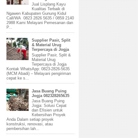
Jual Lisplang Kayu
Kualitas Terbaik di
Ngawen Kabupaten Gunung Kidul
Call/WA 0823 2826 5635 / 0859 2140
2988 Kami Melayani Pemesanan dan
P...
Supplier Pasir, Split
& Material Urug
Terpercaya di Jogja
Supplier Pasir, Split &
Material Urug
Terpercaya di Jogja
Kontak WhatsApp: 0823-2826-5635
(MCM Abadi) – Melayani pengiriman
cepat ke s...
Jasa Buang Puing
Jogja 082328265635
Jasa Buang Puing
Jogja: Solusi Cepat
dan Efisien untuk
Kebersihan Proyek
Anda Dalam setiap proyek
konstruksi, renovasi, atau
pembersihan lah...