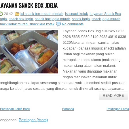
LAYANAN SNACK BOX JOGJA
20.42
isi snack box murah meriah
,
isi snack kotak
,
Layanan Snack Box
ogja
,
snack box jogja
,
snack box jogja murah
,
snack jogja
,
snack jogja murah
,
nack kotak murah
,
snack kue kotak
No comments
Layanan Snack Box JogjaHP/WA :0823
2826 5635 /0859 2140 2988 /0819 0338
5120Makanan ringan, camilan, atau
kudapan (bahasa Inggris: snack) adalah
istilah bagi makanan yang bukan
merupakan menu utama (makan pagi,
makan siang atau makan malam).
Makanan yang dianggap makanan
ringan merupakan makanan untuk
enghilangkan rasa lapar seseorang sementara waktu, memberi sedikit pasokan
enaga ke tubuh, atau sesuatu yang dimakan untuk dinikmati rasanya.Layanan...
READ MORE
Postingan Lebih Baru
Beranda
Postingan Lama
Langganan:
Postingan (Atom)