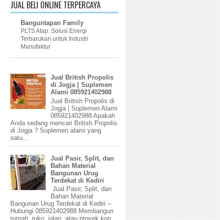
JUAL BELI ONLINE TERPERCAYA
Banguntapan Family
PLTS Atap: Solusi Energi
Terbarukan untuk Industri
Manufaktur
Jual British Propolis
di Jogja | Suplemen
Alami 085921402988
Jual British Propolis di
Jogja | Suplemen Alami
085921402988 Apakah
Anda sedang mencari British Propolis
di Jogja ? Suplemen alami yang
satu...
Jual Pasir, Split, dan
Bahan Material
Bangunan Urug
Terdekat di Kediri
Jual Pasir, Split, dan
Bahan Material
Bangunan Urug Terdekat di Kediri –
Hubungi 085921402988 Membangun
rumah, ruko, jalan, atau proyek kon...