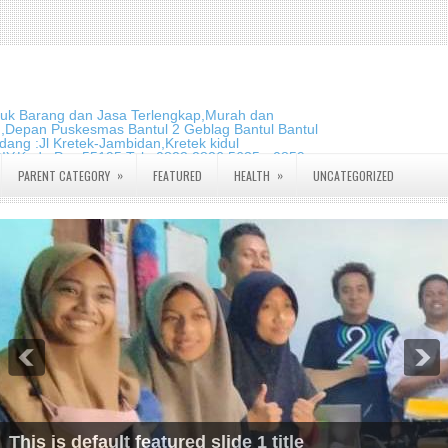
duk Barang dan Jasa Terlengkap,Murah dan
m,Depan Puskesmas Bantul 2 Geblag Bantul Bantul
ang :Jl Kretek-Jambidan,Kretek kidul
DIY.Kode Pos:55195 Telp:0823 2826 5635 - 0859
»
»
PARENT CATEGORY
FEATURED
HEALTH
UNCATEGORIZED
This is default featured slide 2 title