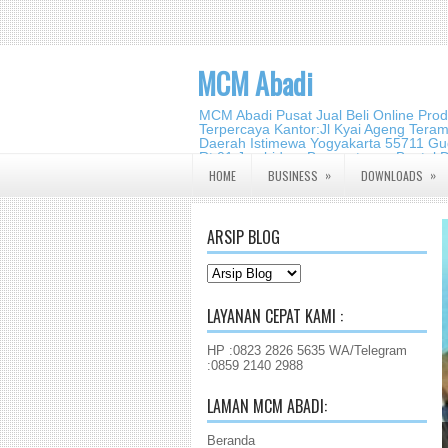
MCM Abadi
MCM Abadi Pusat Jual Beli Online Pro
Terpercaya Kantor:Jl Kyai Ageng Tera
Daerah Istimewa Yogyakarta 55711 Gud
Rt.01,Jambidan, Banguntapan,Bantul,
2140 2988
»
»
HOME
BUSINESS
DOWNLOADS
ARSIP BLOG
LAYANAN CEPAT KAMI :
HP :0823 2826 5635 WA/Telegram
:0859 2140 2988
LAMAN MCM ABADI:
Beranda